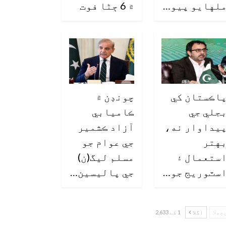
لهايو پيو…
۾ 6 ڄڻا فوت
اڪستان کي
چونڊن ۾
جلي جي
ڪاميابي
يداوار نه،
آزاد ڪشمير
هتر
جي عوام جو
ستعمال ۽
مسلم ليگ(ن)
سٽوريج جو…
جي پاليسين…
چھلا
اگلا
1 کے 2,633