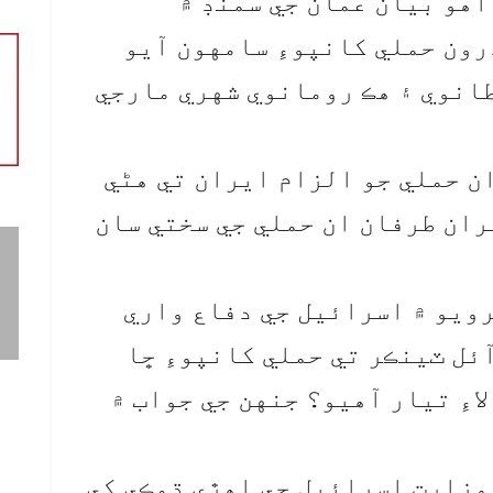
اهو بيان عمان جي سمنڊ ۾
رون حملي کانپوءِ سامهون آيو
طانوي ۽ هڪ رومانوي شهري مارجي
ن حملي جو الزام ايران تي هڻي
ران طرفان ان حملي جي سختي سان
ويو ۾ اسرائيل جي دفاع واري
ئل ٽينڪر تي حملي کانپوءِ ڇا
اءِ تيار آهيو؟ جنهن جي جواب ۾
وزارت اسرائيل جي اهڙي ڌمڪي کي