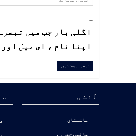
اگلی بار جب میں تبصرہ 
اپنا نام ، ای میل اور
لنڪس
اسا
پاڪستان
و
عالمي خبرون
و