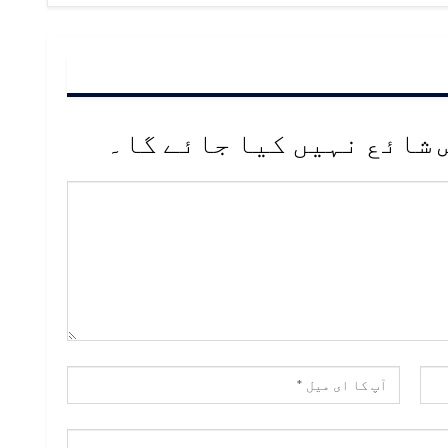
 شائع نہیں کیا جائے گا۔