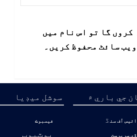
کروں گا تو اس نام میں
 ویب سائٹ محفوظ کریں۔
ن جي باري ۾
سوشل ميڊيا
ڌ
ائيس آف سن
فيسبوڪ
يوٽيوب
ڏي سرپرست