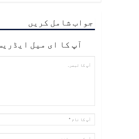
جواب شامل کریں
آپ کا ای میل ایڈریس