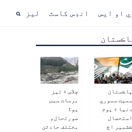
ي او ايس
انڊس کاسٽ
ليز
اڪستان
ڍ
پاڪستان
عالمي خبرون
اڪستان
چلاس ۾ تيز
ميت سموري
برسات سبب
نيا ۾ يوم
ٻوڏ
ستحصال
صورتحال،
شمير اڄ
مختلف حادثن