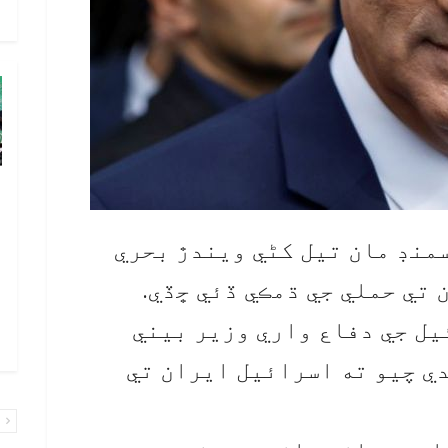
م
پ
ب
سمنڊ مان تيل کڻي ويندڙ بحري
پ
ب
 تي حملي جي ڌمڪي ڏئي ڇڏي.
ا
ل جي دفاع واري وزير بيني
ا
ي چيو ته اسرائيل ايران تي
پ