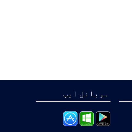
موبائل ايپ