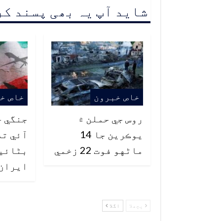
شاید آپ یہ بھی پسند ک
خاص خبرون
خاص خ
روس جي حملن ۾
جنگي ج
يوڪرين جا 14
آئي ته
ماڻهو فوت 22 زخمي
بڻائي
ايران
پچھلا
اگلا