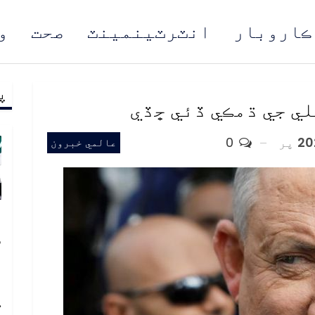
ڪاروبار
انٽرٽينمينٽ
صحت
و
پ
مُن
ي جي ڌمڪي ڏئي ڇڏي
پر
0
عالمي خبرون
پ
س
د
ا
ڪ