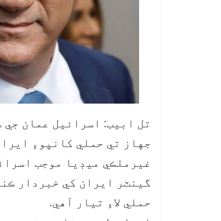
تل ابيب: اسرائيل عمان جي 
جهاز تي حملي کانپوءِ ايران
غيرملڪي ميڊيا موجب اسرائي
گينٽر ايران کي خبردار ڪند
حملي لاءِ تيار آهي.