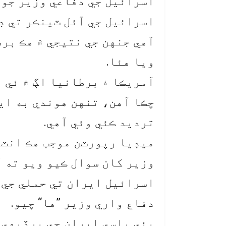
اسرائيل جي دفاعي وزير جو 
اسرائيل جي آئل ٽينڪر تي ڊ
آهي جنهن جي نتيجي ۾ هڪ بر
ويا هئا.
آمريڪا ۽ برطانيا اڳ ۾ ئي ا
چڪا آهن، تنهن هوندي به اي
ترديد ڪئي وئي آهي.
ميڊيا رپورٽن موجب هڪ انٽر
وزير کان سوال ڪيو ويو ته آ
اسرائيل ايران تي حملي جي ل
دفاع واري وزير ”ها“ چيو.
ٻئي پاسي ايران جي پرڏيهي 