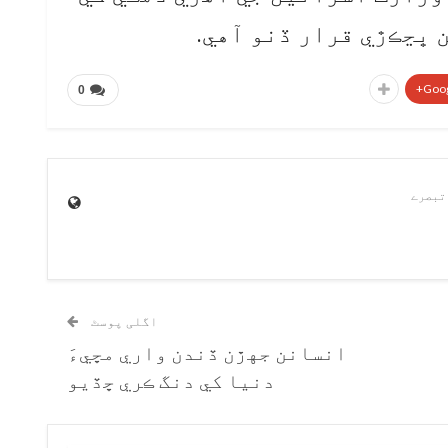
 ڀڃڪڙي قرار ڏنو آهي.
Goog
0
اگلی پوسٹ
انسانن جهڙن ڏندن واري مڇيءَ
دنيا کي دنگ ڪري ڇڏيو