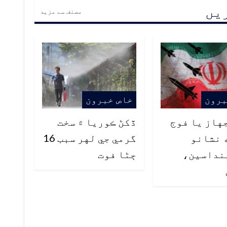
ریں
مصنف سے مزید
برون
خاص خبرون
هاز يا فوج
ڏکڻ ڪوريا ۾ سخت
 نشانو
گرمي جي لهر سبب 16
نداسين،
ڄڻا فوت