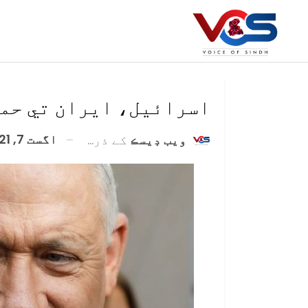
اسرائيل، ايران تي حمل
اگست 7, 2021
ويب ڊيسڪ
کے ذریعہ