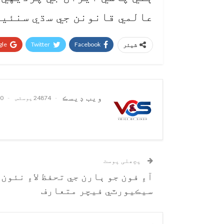
عالمي قانونن جي سڌي سنئين
le+
Twitter
Facebook
شیئر
ويب ڊيسڪ
24874 پوسٹس
0 تبصرے
پچھلی پوسٹ
آءِ فون جو ٻارن جي تحفظ لاءِ نئون
سيڪيورٽي فيچر متعارف