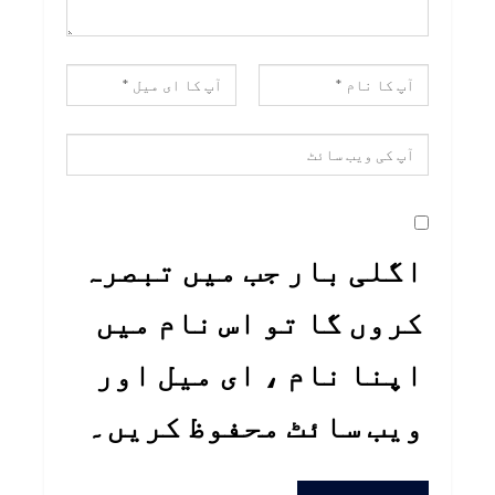
اگلی بار جب میں تبصرہ
کروں گا تو اس نام میں
اپنا نام ، ای میل اور
ویب سائٹ محفوظ کریں۔