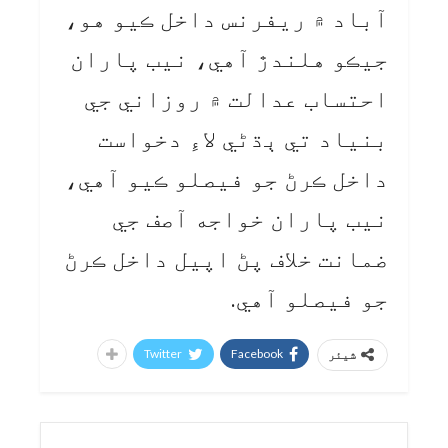
آباد ۾ ريفرنس داخل ڪيو هو،
جيڪو هلندڙ آهي، نيب پاران
احتساب عدالت ۾ روزاني جي
بنياد تي ٻڌڻي لاءِ دخواست
داخل ڪرڻ جو فيصلو ڪيو آهي،
نيب پاران خواجه آصف جي
ضمانت خلاف پڻ اپيل داخل ڪرڻ
جو فيصلو آهي.
Twitter
Facebook
شیئر