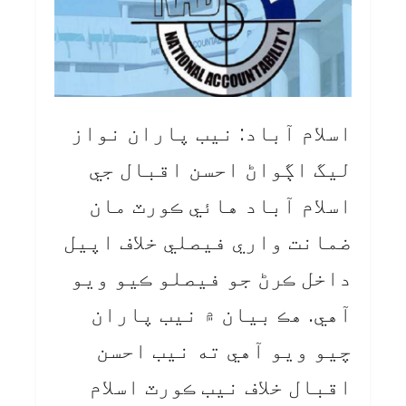
اسلام آباد: نيب پاران نواز
ليگ اڳواڻ احسن اقبال جي
اسلام آباد هائي ڪورٽ مان
ضمانت واري فيصلي خلاف اپيل
داخل ڪرڻ جو فيصلو ڪيو ويو
آهي. هڪ بيان ۾ نيب پاران
چيو ويو آهي ته نيب احسن
اقبال خلاف نيب ڪورٽ اسلام