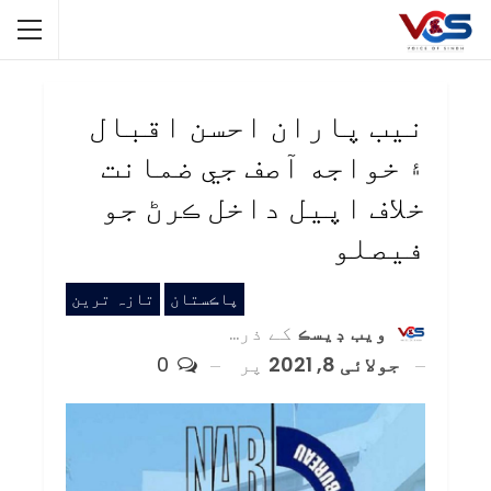
نيب پاران احسن اقبال
۽ خواجه آصف جي ضمانت
خلاف اپيل داخل ڪرڻ جو
فيصلو
پاڪستان
تازہ ترین
ويب ڊيسڪ
کے ذریعہ
جولائی 8, 2021
پر
0