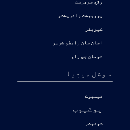
وڏي سرپرست
پروجيڪٽ ڊائريڪٽر
ڪيريئر
اسان سان رابطو ڪريو
توهان جي راءِ
سوشل ميڊيا
فيسبوڪ
يوٽيوب
ٽوئيٽر