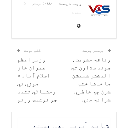
ويب ڊيسڪ
24884 پوسٹس
0
تبصرے
پچھلی پوسٹ
اگلی پوسٹ
وفاقي حڪومت،
وزير اعظم
چونڊ سڌارن تي
عمران خان
اليڪشن ڪميشن
اسلام آباد ۾
جا خدشا ختم
جوڙي تي
ڪرڻ جِي خاطري
وحشياڻي تشدد
ڪرائي ڇڏي
جو نوٽيس ورتو
شاید آپ یہ بھی پسند