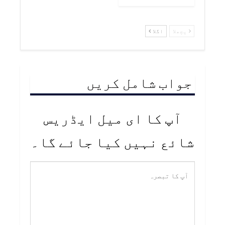
پچھلا
اگلا
جواب شامل کریں
آپ کا ای میل ایڈریس
شائع نہیں کیا جائے گا۔