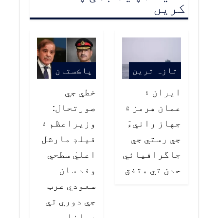
کریں
تازہ ترین
پاڪستان
ايران ۽
خطي جي
عمان هرمز ۾
صورتحال:
جهاز رانيءَ
وزيراعظم ۽
جي رستي جي
فيلڊ مارشل
جاگرافيائي
اعليٰ سطحي
حدن تي متفق
وفد سان
سعودي عرب
جي دوري تي
روانا…