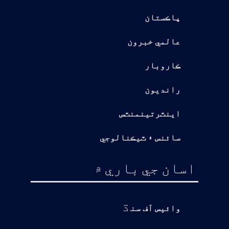
پاڪستان
عالمي خبرون
ڪاروبار
رانديون
اينٽرتينمنٽس
سائنس ۽ ٽيڪنالوجي
اسان جي باري ۾
ڌ
وائيس آف سن