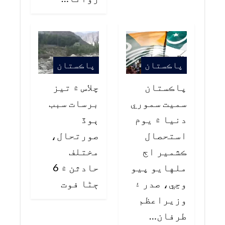
پاڪستان
پاڪستان
پاڪستان
چلاس ۾ تيز
سميت سموري
برسات سبب
دنيا ۾ يوم
ٻوڏ
استحصال
صورتحال،
ڪشمير اڄ
مختلف
ملهايو پيو
حادثن ۾ 6
وڃي، صدر ۽
ڄڻا فوت
وزيراعظم
طرفان…