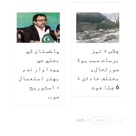
چلاس ۾ تيز
پاڪستان کي
برسات سبب ٻوڏ
بجلي جي
صورتحال،
پيداوار نه،
مختلف حادثن ۾
بهتر استعمال
6 ڄڻا فوت
۽ اسٽوريج
جو…
پچھلا
اگلا
1 کے 2,633