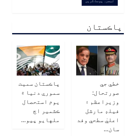
پاڪستان
خطي جي
پاڪستان سميت
صورتحال:
سموري دنيا ۾
وزيراعظم ۽
يوم استحصال
فيلڊ مارشل
ڪشمير اڄ
اعليٰ سطحي وفد
ملهايو پيو…
سان…