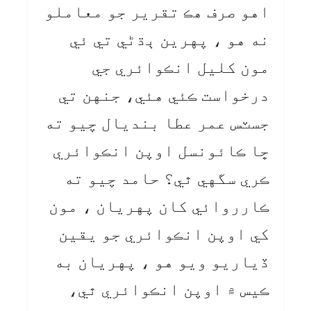
اهو صرف هڪ تقرير جو معاملو
نه هو ، پهرين ٻڌڻي تي ئي
مون کليل انڪوائري جي
درخواست ڪئي هئي، جنهن تي
جسٽس عمر عطا بنديال چيو ته
ڇا ڪائونسل اوپن انڪوائري
ڪري سگهي ٿي؟ حامد چيو ته
ڪارروائي کان پهريان ، مون
کي اوپن انڪوائري جو يقين
ڏياريو ويو هو ، پهريان به
ڪيس ۾ اوپن انڪوائري ٿي،