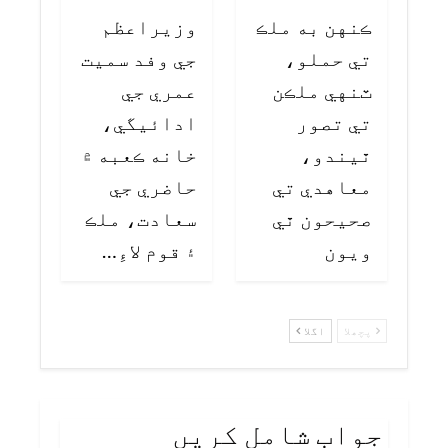
ڪنهن به ملڪ
وزيراعظم
تي حملو،
جي وفد سميت
ٽنهي ملڪن
عمري جي
تي تصور
ادائيگي،
ٿيندو،
خانه ڪعبه ۾
معاهدي تي
حاضري جي
صحيحون ٿي
سعادت، ملڪ
ويون
۽ قوم لاءِ…
پچھلا
اگلا
جواب شامل کریں