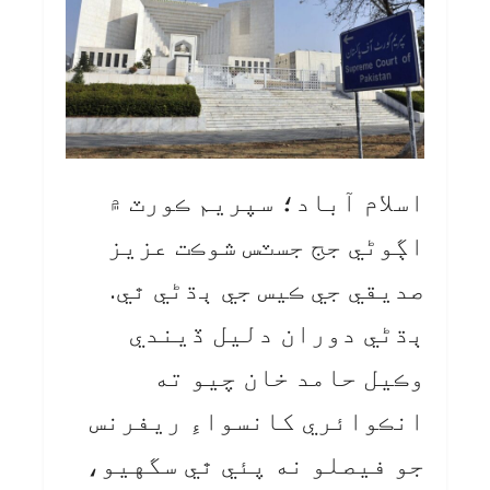
اسلام آباد؛ سپريم ڪورٽ ۾
اڳوڻي جج جسٽس شوڪت عزيز
صديقي جي ڪيس جي ٻڌڻي ٿي.
ٻڌڻي دوران دليل ڏيندي
وڪيل حامد خان چيو ته
انڪوائري کانسواءِ ريفرنس
جو فيصلو نه پئي ٿي سگهيو،