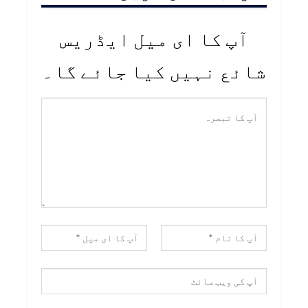
آپ کا ای میل ایڈریس
شائع نہیں کیا جائے گا۔