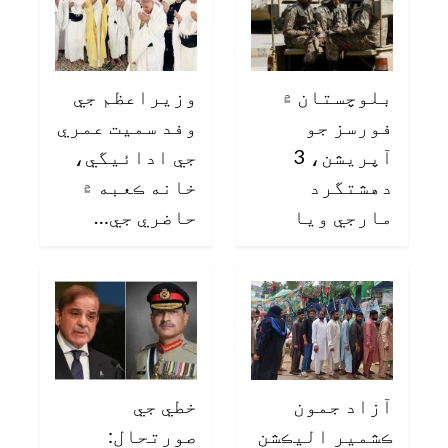
بلوچستان ۾
وزيراعظم جي
فورسز جو
وفد سميت عمري
آپريشن، 3
جي ادائيگي،
دهشتگرد
خانه ڪعبه ۾
مارجي ويا
حاضري جي…
آزاد جمون
خطي جي
ڪشمير اليڪشن
صورتحال: