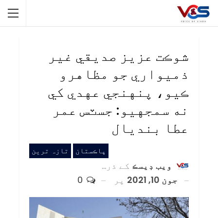
شوڪت عزيز صديقي غير
ذميواري جو مظاهرو
ڪيو، پنهنجي عهدي کي
نه سمجهيو: جسٽس عمر
عطا بنديال
پاڪستان
تازہ ترین
ويب ڊيسڪ
کے ذریعہ
جون 10, 2021
پر
0