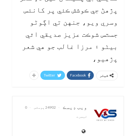
پڙهڻ جي ڪوشش ڪئي پر کانئس
وسري ويو، جنهن تي اڳوڻو
جسٽس شوڪت عزيز صديقي اٿي
بيٺو ۽ مرزا غالب جو هي شعر
پڙهيو،
Twitter
Facebook
شیئر
ويب ڊيسڪ
24902 پوسٹس
0
تبصرے