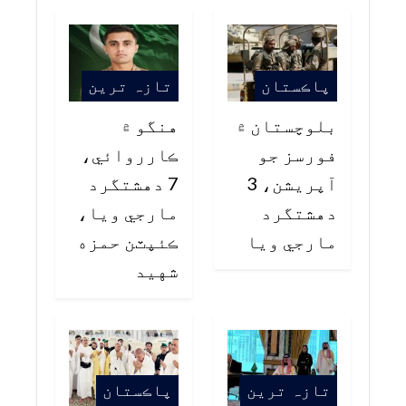
پاڪستان
تازہ ترین
بلوچستان ۾
هنگو ۾
فورسز جو
ڪارروائي،
آپريشن، 3
7 دهشتگرد
دهشتگرد
مارجي ويا،
مارجي ويا
ڪئپٽن حمزه
شهيد
تازہ ترین
پاڪستان