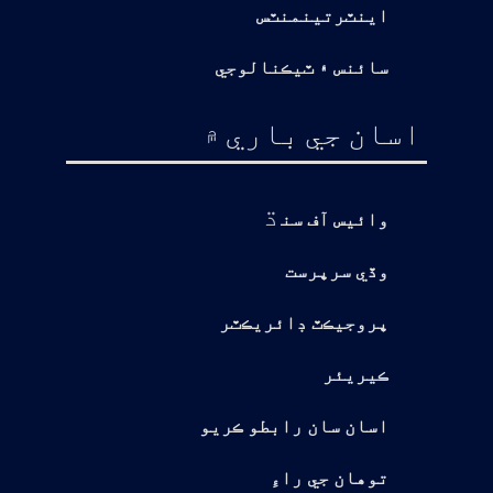
اينٽرتينمنٽس
سائنس ۽ ٽيڪنالوجي
اسان جي باري ۾
ڌ
وائيس آف سن
وڏي سرپرست
پروجيڪٽ ڊائريڪٽر
ڪيريئر
اسان سان رابطو ڪريو
توهان جي راءِ