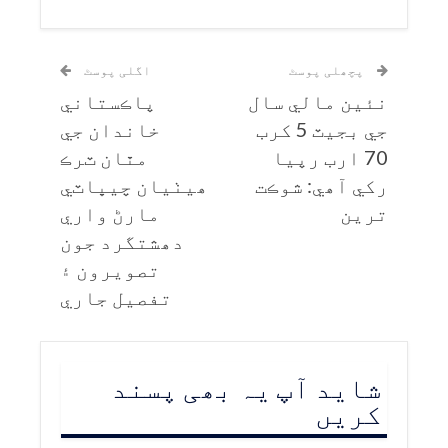
پچھلی پوسٹ
اگلی پوسٹ
نئين مالي سال
پاڪستاني
جي بجيٽ 5 کرب
خاندان جي
70 ارب رپيا
مٿان ٽرڪ
رکي آھي: شوڪت
ھيٺيان چيڀاٽي
ترين
مارڻ واري
دھشتگرد جون
تصويرون ۽
تفصيل جاري
شاید آپ یہ بھی پسند
کریں