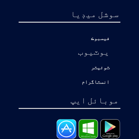
سوشل ميڊيا
فيسبوڪ
يوٽيوب
ٽوئيٽر
انسٽاگرام
موبائل ايپ