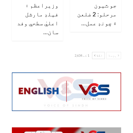
جو ٽيون
وزيراعظم ۽
مرحلو: 2 ضلعن
فيلڊ مارشل
۾ چونڊ عمل…
اعليٰ سطحي وفد
سان…
پچھلا
اگلا
1 کے 2,634