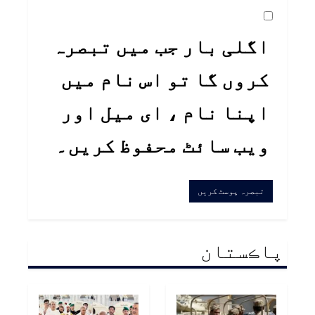
اگلی بار جب میں تبصرہ
کروں گا تو اس نام میں
اپنا نام ، ای میل اور
ویب سائٹ محفوظ کریں۔
پاڪستان