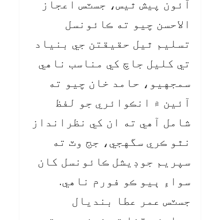
آئون پيش ٿيس، جسٽس اعجاز
الاحسن چيو ته ڪائونسل
تسليم ٿيل حقيقتن جي بنياد
تي کليل جاچ کي مناسب ناهي
سمجهيو، حامد خان چيو ته
آئين ۾ انڪوائري جو لفظ
شامل آهي ته ان کي نظرانداز
نٿو ڪري سگهجي، جج وٽ ته
سپريم جوڊيشل ڪائونسل کان
سواءِ ٻيو ڪو فورم ناهي.
جسٽس عمر عطا بنديال