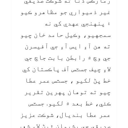
رمارڪس ڏنا ته شوڪت صديقي
غير ذميواري جو مظاهرو ڪيو
۽ پنهنجي عهدي کي نه
سمجهيو، وڪيل حامد خان چيو
ته هن آءِ ايس آءِ جي آفيسرن
جي وچ ۾ رابطن بابت جاچ جي
لاءِ چيف جسٽس آف پاڪستان کي
خط پڻ لکيو ، جسٽس عمر عطا
چيو ته توهان پهرين تقرير
ڪئي، خط بعد ۾ لکيو. جسٽس
عمر عطا بنديال، شوڪت عزيز
صديقي جي پشيمان ٿيڻ لاءِ شعر