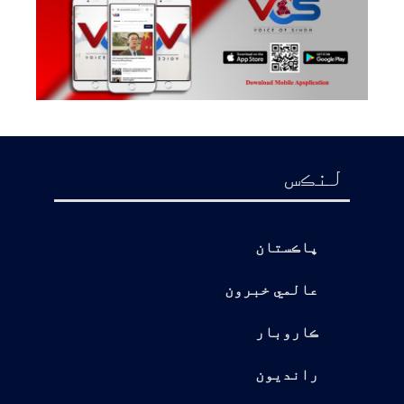
لنڪس
پاڪستان
عالمي خبرون
ڪاروبار
رانديون