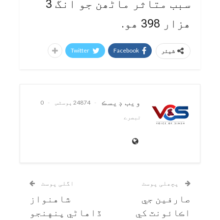
سبب متاثر ماڻھن جو انگ 3
ھزار 398 ھو.
Twitter
Facebook
شیئر
ويب ڊيسڪ
24874 پوسٹس
0
تبصرے
پچھلی پوسٹ
اگلی پوسٹ
صارفين جي
شاهنواز
اڪائونٽ کي
ڏاهاڻي پنهنجو