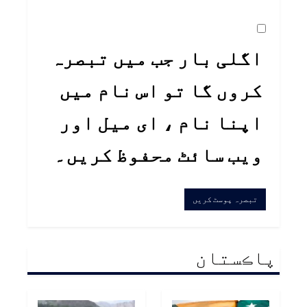
اگلی بار جب میں تبصرہ
کروں گا تو اس نام میں
اپنا نام ، ای میل اور
ویب سائٹ محفوظ کریں۔
پاڪستان