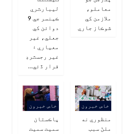
معاملو،
ليبارٽري
ملازمن کي
ڪينسر جي 9
شوڪاز جاري
دوائن کي
جعلي، غير
معياري ۽
غير رجسٽرڊ
قرار ڏئي…
خاص خبرون
خاص خبرون
منظوري نه
پاڪستان
ملڻ سبب
سميت سميت