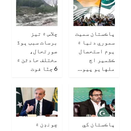
پاڪستان سميت
چلاس ۾ تيز
سموري دنيا ۾
برسات سبب ٻوڏ
يوم استحصال
صورتحال،
ڪشمير اڄ
مختلف حادثن ۾
ملهايو پيو…
6 ڄڻا فوت
پاڪستان کي
چونڊن ۾