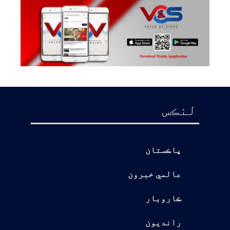
لنڪس
پاڪستان
عالمي خبرون
ڪاروبار
رانديون