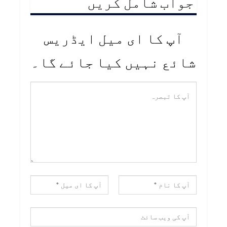
جواب شامل کریں
آپ کا ای میل ایڈریس
شائع نہیں کیا جائے گا۔