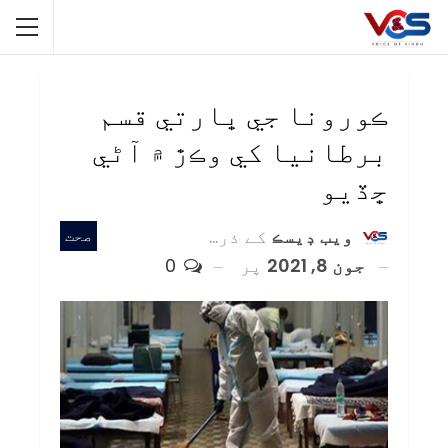
ڪورونا جي ڀارتي قسم
برطانيا کي وڪڙ ۾ آڻي
ڇڏيو
ويب ڊيسڪ
کے ذریعہ
صحت
جون 8, 2021
پر
0