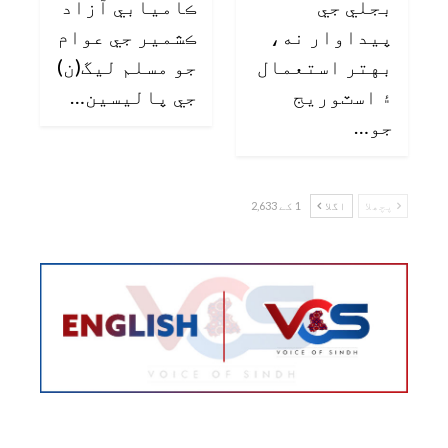
بجلي جي
ڪاميابي آزاد
پيداوار نه،
ڪشمير جي عوام
بهتر استعمال
جو مسلم ليگ(ن)
۽ اسٽوريج
جي پاليسين…
جو…
پچھلا
اگلا
1 کے 2,633