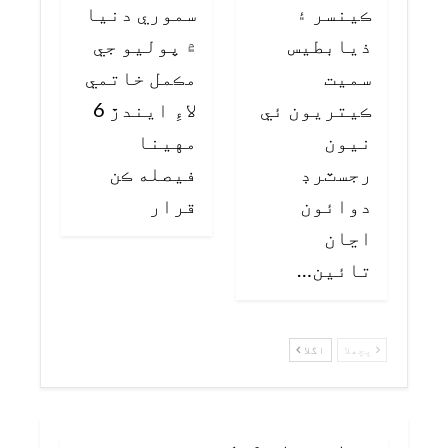
ڪينسر ۽
سموري دنيا
ذيابطيس
۾ پوليو جي
سميت
مڪمل خاتمي
ڪيتريون ئي
لاءِ ايندڙ 6
نيون
مهينا
رجسٽرڊ
فيصله ڪن
دوائون
قرار
اڃان
تائين…
پچھلا
اگلا