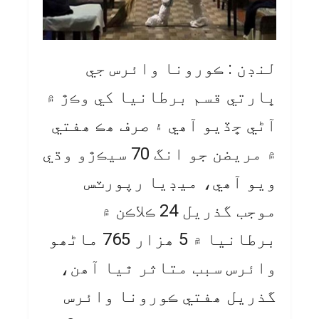
لنڊن : ڪورونا وائرس جي
ڀارتي قسم برطانيا کي وڪڙ ۾
آڻي ڇڏيو آھي ۽ صرف ھڪ ھفتي
۾ مريضن جو انگ 70 سيڪڙو وڌي
ويو آھي، ميڊيا رپورٽس
موجب گذريل 24 ڪلاڪن ۾
برطانيا ۾ 5 ھزار 765 ماڻھو
وائرس سبب متاثر ٿيا آھن،
گذريل ھفتي ڪورونا وائرس