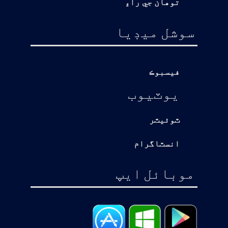
توهان جي راءِ
سوشل ميڊيا
فيسبوڪ
يوٽيوب
ٽوئيٽر
انسٽاگرام
موبائل ايپ