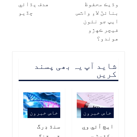
وڌيڪ محفوظ
هدف ٻڌائي
بنائڻ لاءِ واٽس
ڇڏيو
ايپ جو نئون
فيچر ڪهڙو
هوندو؟
شاید آپ یہ بھی پسند
کریں
خاص خبرون
خاص خبرون
ايڇ آئي وي
سنڌ ڊرگ
پکڙجڻ جو
ٽيسٽنگ