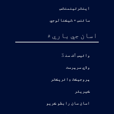
اينٽرتينمنٽس
سائنس ۽ ٽيڪنالوجي
اسان جي باري ۾
ڌ
وائيس آف سن
وڏي سرپرست
پروجيڪٽ ڊائريڪٽر
ڪيريئر
اسان سان رابطو ڪريو