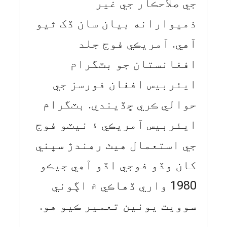
جي صلاحڪار جي غير
ذميوارانه بيان سان ڏک ٿيو
آهي. آمريڪي فوج جلد
افغانستان جو بٽگرام
ايئربيس افغان فورسز جي
حوالي ڪري ڇڏيندي. بٽگرام
ايئربيس آمريڪي ۽ نيٽو فوج
جي استعمال هيٺ رهندڙ سڀني
کان وڏو فوجي اڏو آهي جيڪو
1980 واري ڏهاڪي ۾ اڳوني
سوويت يونين تعمير ڪيو هو.