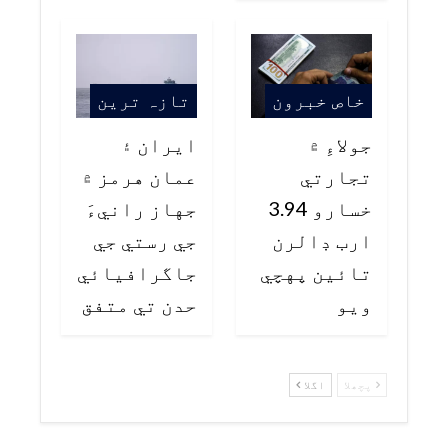
خاص خبرون
تازہ ترین
جولاءِ ۾
ايران ۽
تجارتي
عمان هرمز ۾
خسارو 3.94
جهاز رانيءَ
ارب ڊالرن
جي رستي جي
تائين پهچي
جاگرافيائي
ويو
حدن تي متفق
پچھلا
اگلا