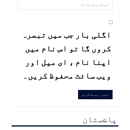
اگلی بار جب میں تبصرہ
کروں گا تو اس نام میں
اپنا نام ، ای میل اور
ویب سائٹ محفوظ کریں۔
پاڪستان