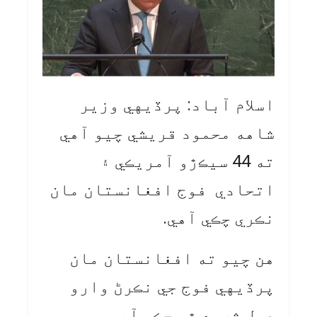
اسلام آباد: پرڏيهي وزير
شاهه محمود قريشي چيو آهي
ته 44 سيڪڙو آمريڪي ۽
اتحادي فوج افغانستان مان
نڪري چڪي آهي.
هن چيو ته افغانستان مان
پرڏيهي فوج جي نڪرڻ وارو
عمل شروع ٿي چڪو آهي.