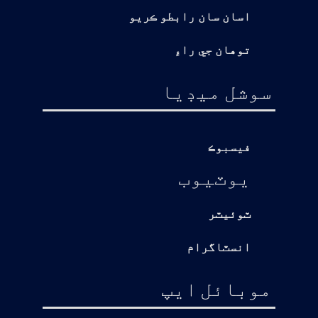
اسان سان رابطو ڪريو
توهان جي راءِ
سوشل ميڊيا
فيسبوڪ
يوٽيوب
ٽوئيٽر
انسٽاگرام
موبائل ايپ