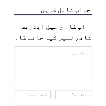
جواب شامل کریں
آپ کا ای میل ایڈریس
شائع نہیں کیا جائے گا۔