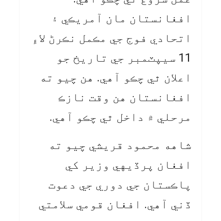
افغانستان مان آمريڪي ۽
اتحادي فوج جي مڪمل نڪرڻ لاءِ
11 سيپٽمبر جي تاريخ جو
اعلان ٿي چڪو آهي. هن چيو ته
افغانستان هن وقت نازڪ
مرحلي ۾ داخل ٿي چڪو آهي.
شاهه محمود قريشي چيو ته
افغان پرڏيهي وزير کي
پاڪستان جي دوري جي دعوت
ڏني آهي. افغان قومي سلامتي