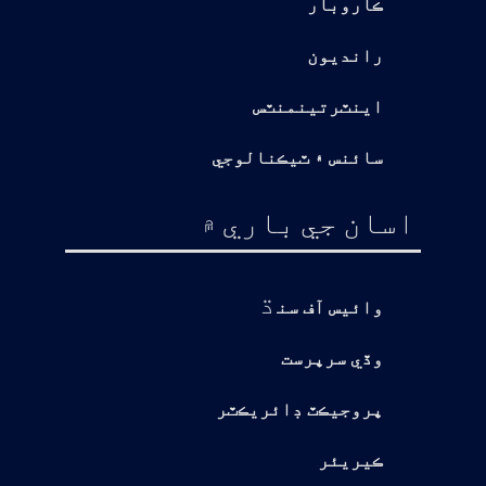
ڪاروبار
رانديون
اينٽرتينمنٽس
سائنس ۽ ٽيڪنالوجي
اسان جي باري ۾
ڌ
وائيس آف سن
وڏي سرپرست
پروجيڪٽ ڊائريڪٽر
ڪيريئر