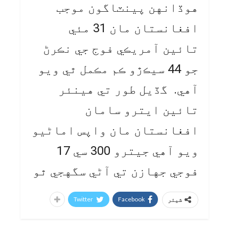
هوڏانهن پينٽاگون موجب
افغانستان مان 31 مئي
تائين آمريڪي فوج جي نڪرڻ
جو 44 سيڪڙو ڪم مڪمل ٿي ويو
آهي. گڏيل طور تي هينئر
تائين ايترو سامان
افغانستان مان واپس اماڻيو
ويو آهي جيترو 300 سي 17
فوجي جهازن تي آڻي سگهجي ٿو
Twitter
Facebook
شیئر