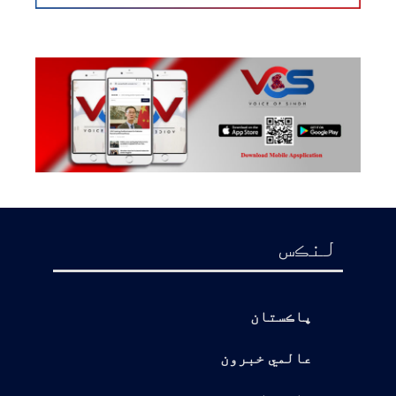
لنڪس
پاڪستان
عالمي خبرون