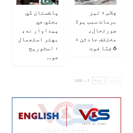
چلاس ۾ تيز
پاڪستان کي
برسات سبب ٻوڏ
بجلي جي
صورتحال،
پيداوار نه،
مختلف حادثن ۾
بهتر استعمال
6 ڄڻا فوت
۽ اسٽوريج
جو…
پچھلا
اگلا
1 کے 2,633