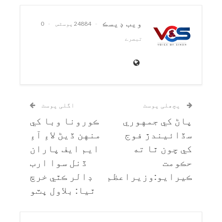
ويب ڊيسڪ
24884 پوسٹس
0
تبصرے
پچھلی پوسٹ
اگلی پوسٹ
پاڻ کي جمهوري
ڪورونا وبا کي
سڏائيندڙ فوج
منهن ڏيڻ لاءِ آءِ
کي چون ٿا ته
ايم ايف پاران
حڪومت
ڏنل سوا ارب
ڪيرايو:وزيراعظم
ڊالر ڪٿي خرچ
ٿيا: بلاول ڀٽو