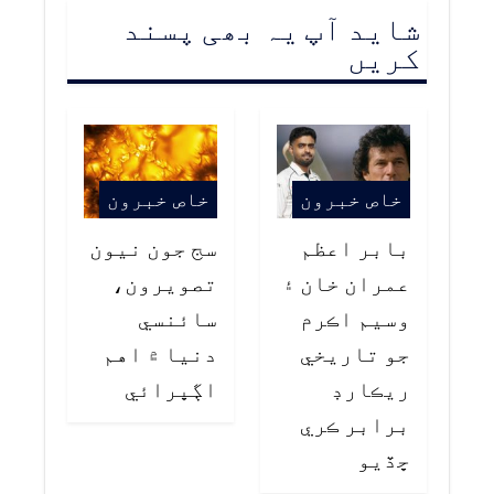
شاید آپ یہ بھی پسند
کریں
خاص خبرون
خاص خبرون
بابر اعظم
سج جون نيون
عمران خان ۽
تصويرون،
وسيم اڪرم
سائنسي
جو تاريخي
دنيا ۾ اهم
ريڪارڊ
اڳڀرائي
برابر ڪري
ڇڏيو