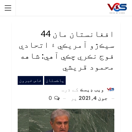
افغانستان مان 44
سيڪڙو آمريڪي ۽ اتحادي
فوج نڪري چڪي آهي: شاهه
محمود قريشي
پاڪستان
خاص خبرون
ويب ڊيسڪ
کے ذریعہ
جون 4, 2021
پر
0