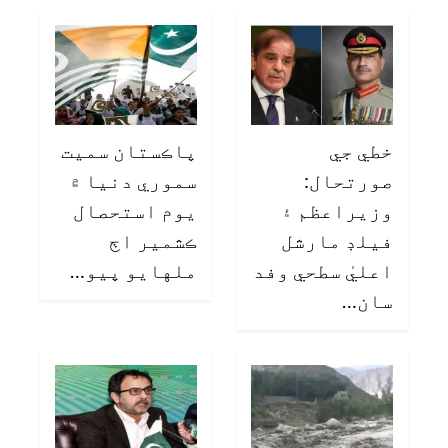
خطي جي
پاڪستان سميت
صورتحال:
سموري دنيا ۾
وزيراعظم ۽
يوم استحصال
فيلڊ مارشل
ڪشمير اڄ
اعليٰ سطحي وفد
ملهايو پيو…
سان…