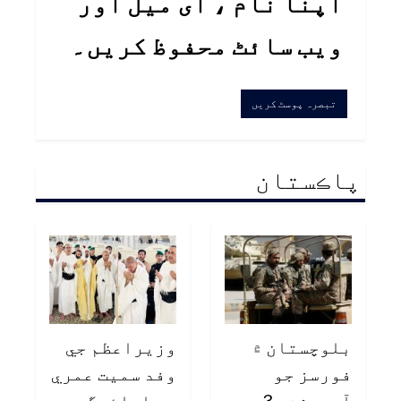
اپنا نام ، ای میل اور
ویب سائٹ محفوظ کریں۔
پاڪستان
بلوچستان ۾
وزيراعظم جي
فورسز جو
وفد سميت عمري
آپريشن، 3
جي ادائيگي،