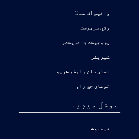
ڌ
وائيس آف سن
وڏي سرپرست
پروجيڪٽ ڊائريڪٽر
ڪيريئر
اسان سان رابطو ڪريو
توهان جي راءِ
سوشل ميڊيا
فيسبوڪ