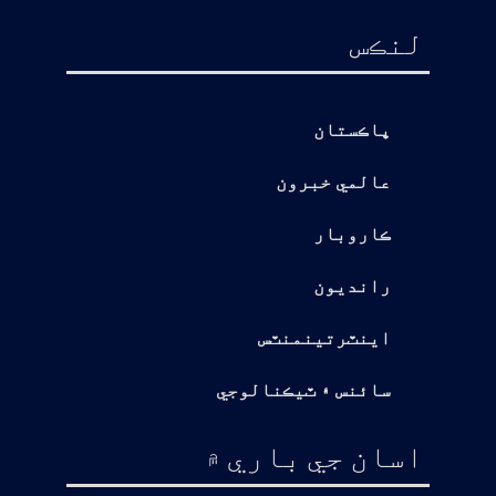
لنڪس
پاڪستان
عالمي خبرون
ڪاروبار
رانديون
اينٽرتينمنٽس
سائنس ۽ ٽيڪنالوجي
اسان جي باري ۾