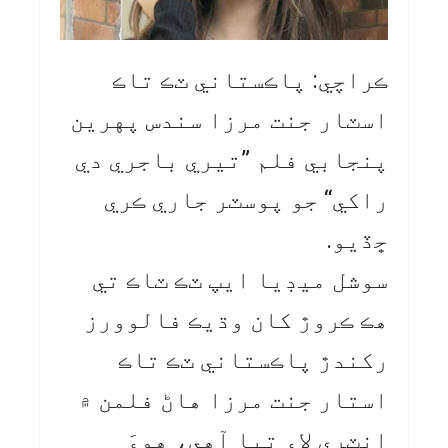
ڪراچي: پاڪستاني ٽڪ تاڪ
اسٽار جنت مرزا سندس پهرين
پنجابي فلم ”تيري باجري دي
راکي“ جو پوسٽر جاري ڪري
ڇڏيو.
سوشل ميڊيا ايپ ٽڪ ٽاڪ تي
هڪ ڪروڙ کان وڌيڪ فالوورز
رکندڙ پاڪستاني ٽڪ تاڪ
استار جنت مرزا هاڻ فلمن ۾
انٽري لاءِ تيا آهي، هوءَ