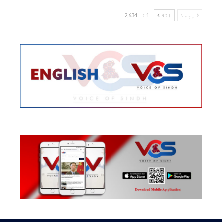
پچھلا
اگلا
1 کے 2,634