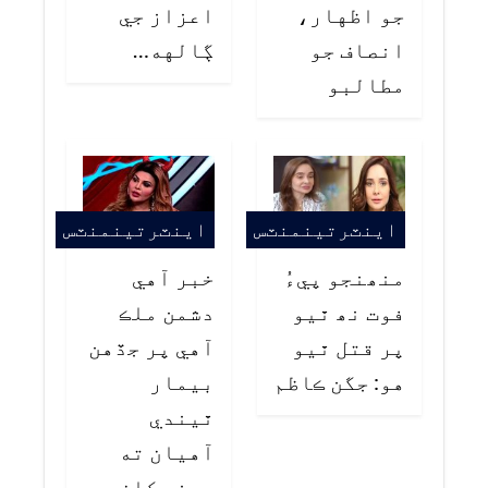
جو اظهار،
اعزاز جي
انصاف جو
ڳالهه…
مطالبو
اينٽرتينمنٽس
اينٽرتينمنٽس
منھنجو پيءُ
خبر آهي
فوت نھ ٿيو
دشمن ملڪ
پر قتل ٿيو
آهي پر جڏهن
هو: جگن ڪاظم
بيمار
ٿيندي
آهيان ته
سڀني کان