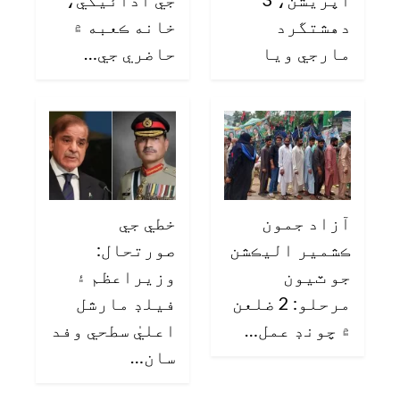
دهشتگرد
خانه ڪعبه ۾
مارجي ويا
حاضري جي…
آزاد جمون
خطي جي
ڪشمير اليڪشن
صورتحال:
جو ٽيون
وزيراعظم ۽
مرحلو: 2 ضلعن
فيلڊ مارشل
۾ چونڊ عمل…
اعليٰ سطحي وفد
سان…