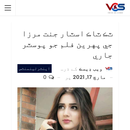
ٽڪ ٽاڪ اسٽار جنت مرزا
جي پهرين فلم جو پوسٽر
جاري
ويب ڊيسڪ
کے ذریعہ
اينٽرتينمنٽس
مارچ 17, 2021
پر
0