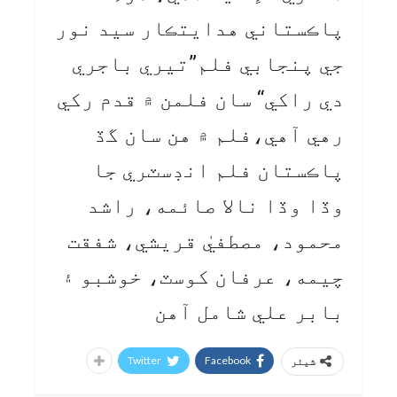
پاڪستاني هدايتڪار سيد نور
جي پنجابي فلم”تيري باجري
دي راکي“ سان فلمن ۾ قدم رکي
رهي آهي،فلم ۾ هن سان گڏ
پاڪستان فلم انڊسٽري جا
وڏا وڏا نالا صائمه، راشد
محمود، مصطفيٰ قريشي، شفقت
چيمه، عرفان کوسٽ، خوشبو ۽
بابر علي شامل آهن
Twitter
Facebook
شیئر