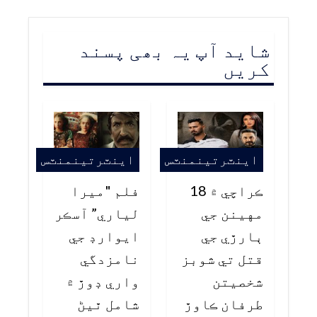
شاید آپ یہ بھی پسند
کریں
اينٽرتينمنٽس
اينٽرتينمنٽس
ڪراچي ۾ 18
فلم "ميرا
مهينن جي
لياري” آسڪر
ٻارڙي جي
ايوارڊ جي
قتل تي شوبز
نامزدگي
شخصيتن
واري ڊوڙ ۾
طرفان ڪاوڙ
شامل ٿيڻ