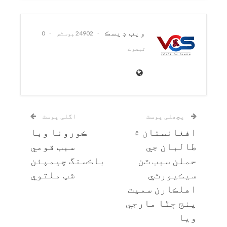
ويب ڊيسڪ
24902 پوسٹس
0
تبصرے
پچھلی پوسٹ
اگلی پوسٹ
افغانستان ۾
ڪورونا وبا
طالبان جي
سبب قومي
حملن سبب ٽن
باڪسنگ چيمپئن
سيڪيورٽي
شپ ملتوي
اهلڪارن سميت
پنج ڄڻا مارجي
ويا