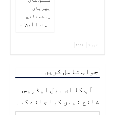
پهريان
پاڪستاني
ايندا آهن:…
پچھلا
اگلا
جواب شامل کریں
آپ کا ای میل ایڈریس
شائع نہیں کیا جائے گا۔