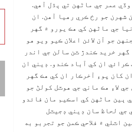
ڏي عمر جي ماڻهن تي ٻڌل آهي.
شهرن جو رخ ڪري رهيا آهن. ان
يا جي ماڻهن کي هڪ يورو ۾ گهر
هن جو آن لائن اعلان ڪيو ويو هو
 گهر خريد ڪندڙ ٽن سالن جي اندر
ڪرائي ان کي آباد ڪندو. ڊيني ان
ن کان پوءِ آخرڪار ان کي هڪ گهر
ي لاءِ هڪ ماني جي هوٽل کولڻ جو
ي ٻين ماڻهن کي اسڪيم مان فائدو
 جي لحاظ سان ڊيني ڊجيٽل
 10 سالن تائين اٽلي ۾ فلاحي ڪمن جو تجربو به