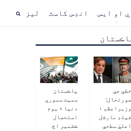
ي او ايس
انڊس کاسٽ
ليز
اڪستان
ڍ
پاڪستان
عالمي خبرون
طي جي
پاڪستان
ورتحال:
سميت سموري
زيراعظم ۽
دنيا ۾ يوم
يلڊ مارشل
استحصال
عليٰ سطحي
ڪشمير اڄ