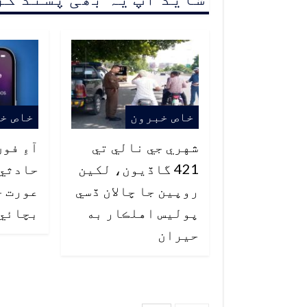
خاص خبرون
خاص خ
شهري جي نالي تي
آءِ فو
421 گاڏيون، لکين
حادثي 
روپين جا چالان ڏسي
عورت ج
پوليس اهلڪار به
بچائي
حيران