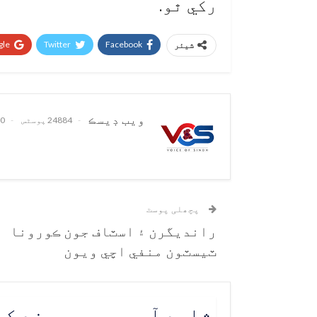
رکي ٿو.
le+
Twitter
Facebook
شیئر
ويب ڊيسڪ
24884 پوسٹس
0 تبصرے
پچھلی پوسٹ
رانديگرن ۽ اسٽاف جون ڪورونا
ٽيسٽون منفي اچي ويون
شاید آپ یہ بھی پسند ک