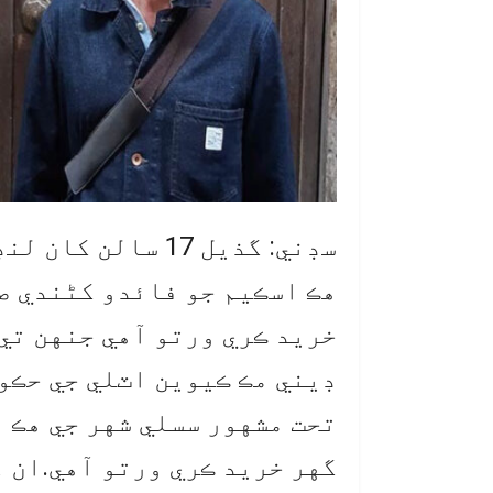
سڊني: گذيل 17 سا
ڊيني مڪ ڪيوين اٽلي جي حڪو
تحت مشهور سسلي شهر جي هڪ 
گهر خريد ڪري ورتو آهي.ان ع