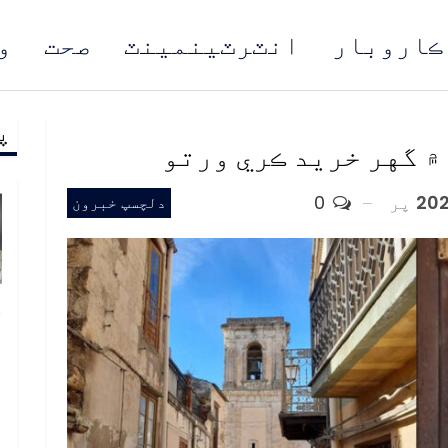
ڪاروبار
انٽرٽينمينٽ
صحت
و
پ
مُن
۾ گهر خريد ڪري ورتو
پر
0
دلچسپ خبرون
خ
ص
و
ف
ا