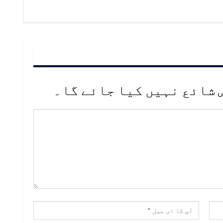
 شائع نہیں کیا جائے گا۔