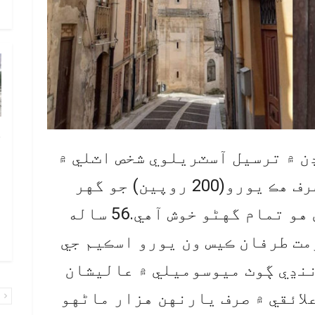
و
چ
ب
لن کان لنڊن ۾ ترسيل آسٽريلوي شخص اٽلي ۾
ٻ
هڪ اسڪيم جو فائدو کڻندي صرف هڪ يورو(200 روپين) جو گهر
ص
خريد ڪري ورتو آهي جنهن تي هو تمام گهڻو خوش آهي.56 ساله
م
۾ 
مت طرفان ڪيس ون يورو اسڪيم جي
ننڍي ڳوٺ ميوسوميلي ۾ عاليشان
لائقي ۾ صرف يارنهن هزار ماڻهو
پ