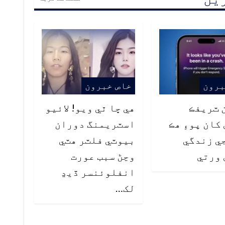
برون
خاص خبرون
ن ٽريفڪ
هي ڇا ٿي ويو! لائيو
کان پوءِ هڪ
اسٽريمنگ دوران
ي زندگي
بيوٽي فلٽر هٽي
 ورتي
وڃڻ سبب عورت
انفلوئنسر ڏيڍ
لک…