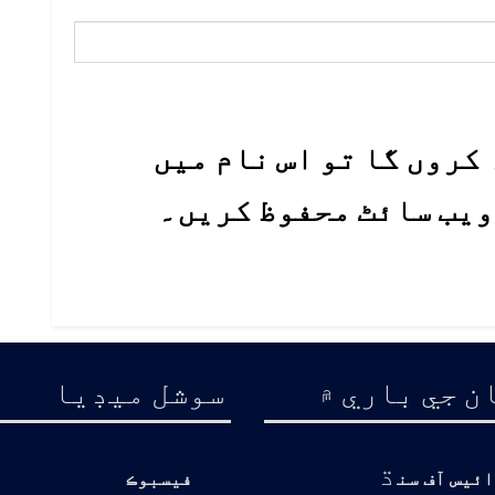
کروں گا تو اس نام میں
 ویب سائٹ محفوظ کریں۔
ن جي باري ۾
سوشل ميڊيا
ڌ
ائيس آف سن
فيسبوڪ