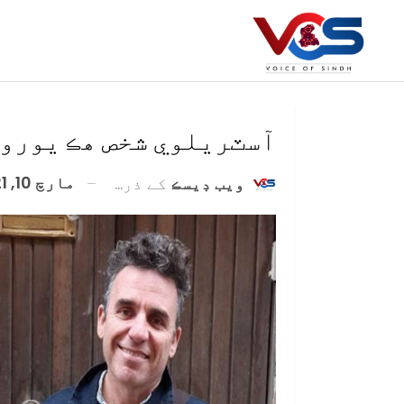
آسٽريلوي شخص هڪ يورو 
مارچ 10, 2021
ويب ڊيسڪ
کے ذریعہ