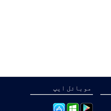
موبائل ايپ