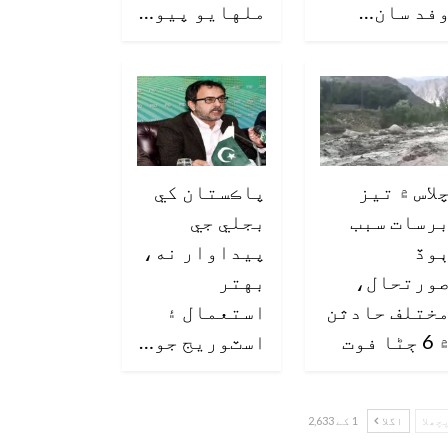
فد سان…
ملهايو پيو…
لاس ۾ تيز
پاڪستان کي
رسات سبب
بجلي جي
وڏ
پيداوار نه،
ورتحال،
بهتر
ختلف حادثن
استعمال ۽
6 ڄڻا فوت
اسٽوريج جو…
چھلا
اگلا
1 کے 2,633