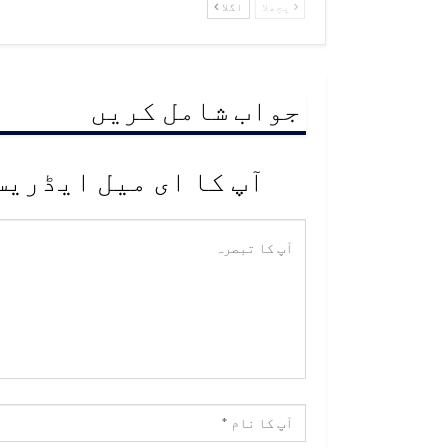
پچھلا
اگلا
جواب شامل کریں
آپ کا ای میل ایڈریس