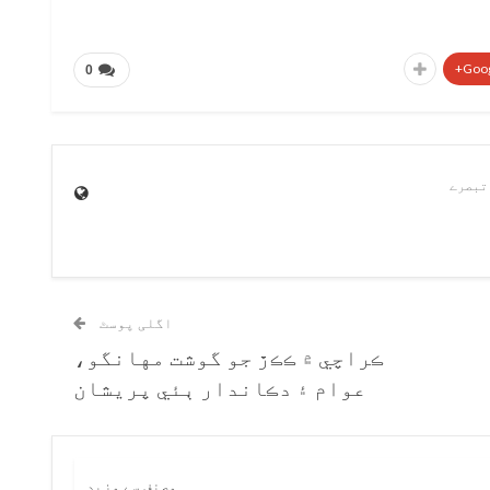
Goog
0
اگلی پوسٹ
ڪراچي ۾ ڪڪڙ جو گوشت مهانگو،
عوام ۽ دڪاندار ٻئي پريشان
ریں
مصنف سے مزید