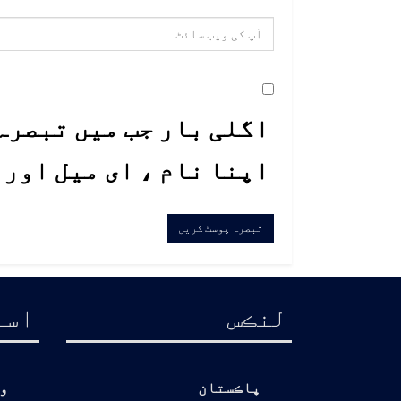
اگلی بار جب میں تبصرہ 
اپنا نام ، ای میل اور
لنڪس
اسا
پاڪستان
و