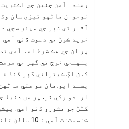
رهندا آهن جنهن جي اڪثريت و
نوجوان ماڻهو تيزي سان وڏن 
آڌار تي شهر جي ميئر سڄي دن
خريد ڪرڻ جي دعوت ڏني آهي جن
پر ان جي هڪ شرط اها آهي ته
پنهنجي خرچ تي گهر جي مرمت 
کان اڳ ڪيترائي گهر ڏٺا ۽ ا
پسند آيو.هاڻ هو هتي ماڻهن ج
ارادو رکي ٿو. پر هن دنيا ج
کڻڻ جو مشورو ڏنو آهي. پيشي
ڪنسلٽنٽ آهي ۽