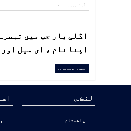
اگلی بار جب میں تبصرہ 
اپنا نام ، ای میل اور
لنڪس
اسا
پاڪستان
و