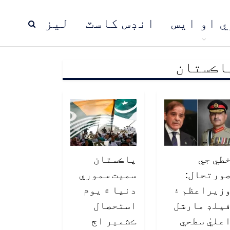
ي او ايس
انڊس کاسٽ
ليز
اڪستان
ڍ
پاڪستان
عالمي خبرون
طي جي
پاڪستان
ورتحال:
سميت سموري
زيراعظم ۽
دنيا ۾ يوم
يلڊ مارشل
استحصال
عليٰ سطحي
ڪشمير اڄ