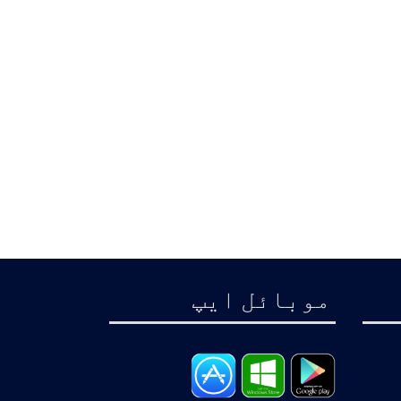
موبائل ايپ