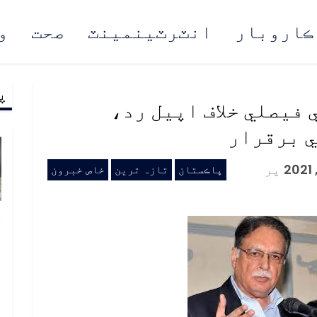
ڪاروبار
انٽرٽينمينٽ
صحت
و
پ
مُن
 فيصلي خلاف اپيل رد،
ي برقرار
پر
پاڪستان
تازہ ترین
خاص خبرون
خ
ص
و
ف
ا