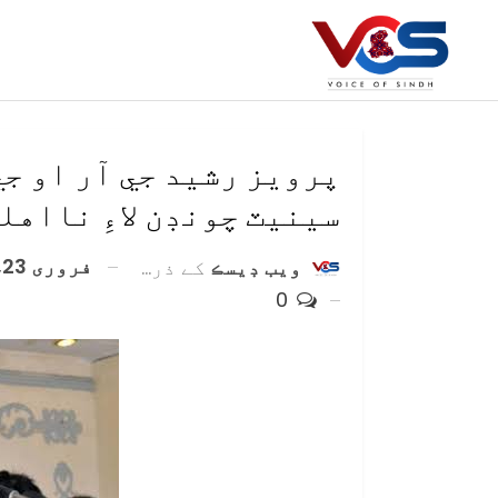
پرويز رشيد جي آر او جي
سينيٽ چونڊن لاءِ نااهل
فروری 23, 2021
ويب ڊيسڪ
کے ذریعہ
0