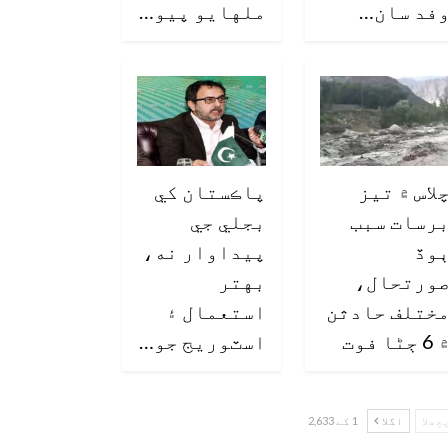
فد سان…
ملهايو پيو…
لاس ۾ تيز
پاڪستان کي
رسات سبب
بجلي جي
وڏ
پيداوار نه،
ورتحال،
بهتر
ختلف حادثن
استعمال ۽
6 ڄڻا فوت
اسٽوريج جو…
چھلا
اگلا
1 کے 2,633