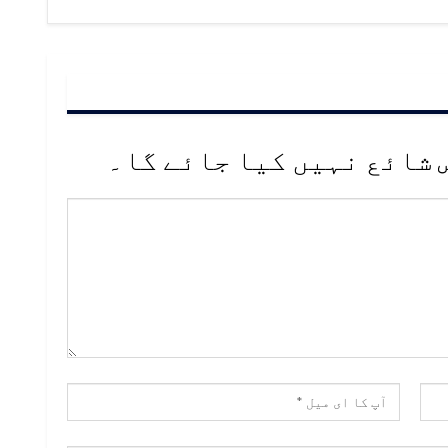
 شائع نہیں کیا جائے گا۔