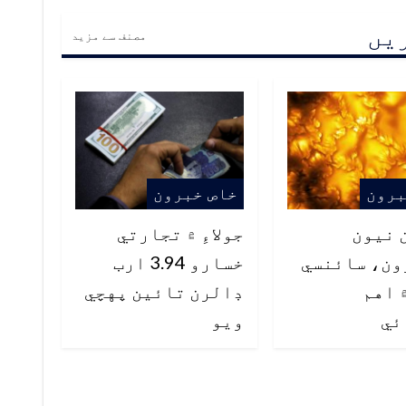
ریں
مصنف سے مزید
برون
خاص خبرون
 نيون
جولاءِ ۾ تجارتي
ون، سائنسي
خسارو 3.94 ارب
 اهم
ڊالرن تائين پهچي
ئي
ويو