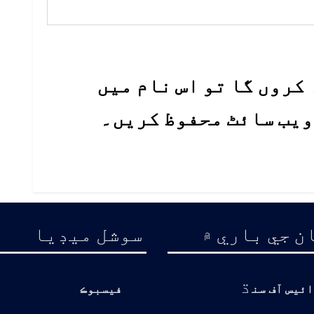
کروں گا تو اس نام میں
 ویب سائٹ محفوظ کریں۔
ن جي باري ۾
سوشل ميڊيا
ڌ
ائيس آف سن
فيسبوڪ