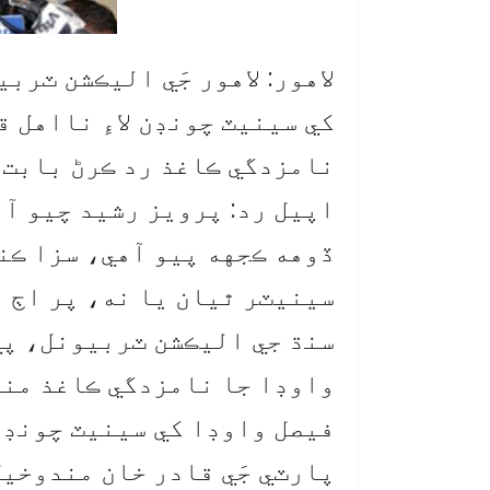
لاهور: لاهور جَي اليڪشن ٽر
کي سينيٽ چونڊن لاءِ نااهل ق
نامزدگي ڪاغذ رد ڪرڻ بابت ر
اپيل رد: پرويز رشيد چيو آه
ڏوهه ڪجهه پيو آهي، سزا ڪنه
سينيٽر ٿيان يا نه، پر اڄ ا
سنڌ جي اليڪشن ٽربيونل، پي 
واوڊا جا نامزدگي ڪاغذ منظو
فيصل واوڊا کي سينيٽ چونڊن 
پارٽي جَي قادر خان مندوخي