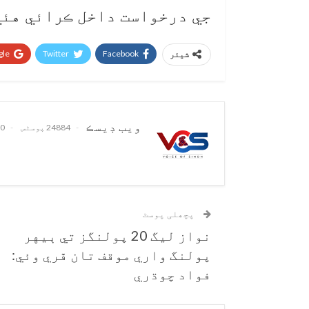
جي درخواست داخل ڪرائي هئي
le+
Twitter
Facebook
شیئر
ويب ڊيسڪ
24884 پوسٹس
0 تبصرے
پچھلی پوسٹ
نواز ليگ 20 پولنگز تي ٻيهر
پولنگ واري موقف تان ڦري وئي:
فواد چوڌري