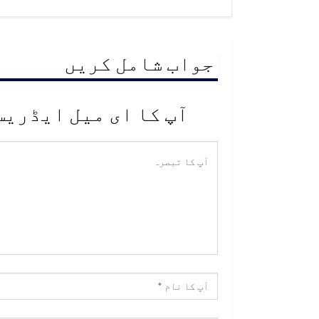
جواب شامل کریں
آپ کا ای میل ایڈریس