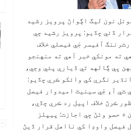
و
بيونل نون ليگ اڳواڻ پرويز رشيد
رار ڏئي ڇڏيو: پرويز رشيد جِي
ٽرننگ آفيسر جَي فيصلي خلاف
ي ته مونکي خبر آهي ته منهنجو
چ
ب
ن ٻِي ڳالهه تي ڏياري پئي وڃي،
ٻ
نڌير نگري کي وائکو ڪري ڇڏيو:
ص
ٽي آءِ جَي سينيٽ اميدوار فيصل
م
۾ 
ر ڪرڻ خلاف اپيل رد ڪري ڇڏي،
۾ حصو وٺڻ جِي اجازت: پيپلز
پ
ل فيصل واوڊا کي نااهل قرار ڏيڻ