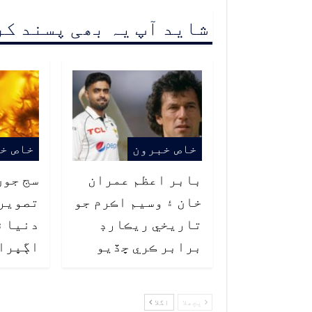
شاید آپ یہ بھی پسند ک
خاص خبرون
خاص خ
بابر اعظم عمران
سج جون
خان ۽ وسيم اڪرم جو
تصوير
تاريخي ريڪارڊ
دنيا ۾
برابر ڪري ڇڏيو
اڳڀرا
پچھلا
اگلا