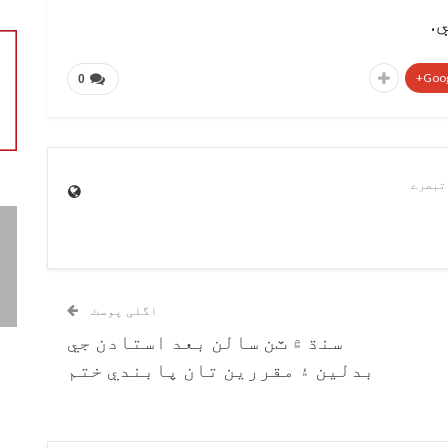
.
Goog
0
اگلی پوسٹ
سنڌ ۾ ٽن سالن بعد استادن جي
بدلين ۽ مقررين تان پابندي ختم