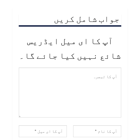
جواب شامل کریں
آپ کا ای میل ایڈریس
شائع نہیں کیا جائے گا۔