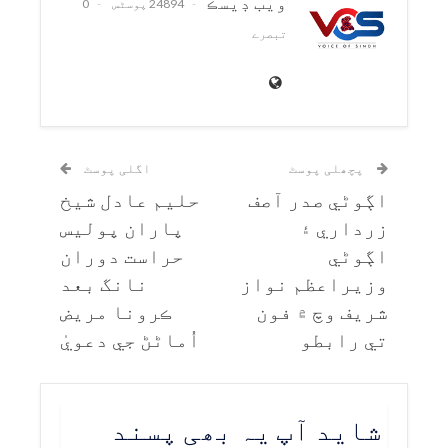
ويب ڊيسڪ
24894 پوسٹس
0
تبصرے
پچھلی پوسٹ
اگلی پوسٹ
اڳوڻي صدر آصف
حليم عادل شيخ
زرداري ۽
پاران پوليس
اڳوڻي
حراست دوران
وزيراعظم نواز
نانگ بعد
شريف وچ ۾ فون
ڪرونا مريض
تي رابطو
اُماڻڻ جي دعويٰ
شاید آپ یہ بھی پسند