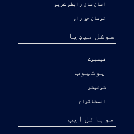
اسان سان رابطو ڪريو
توهان جي راءِ
سوشل ميڊيا
فيسبوڪ
يوٽيوب
ٽوئيٽر
انسٽاگرام
موبائل ايپ