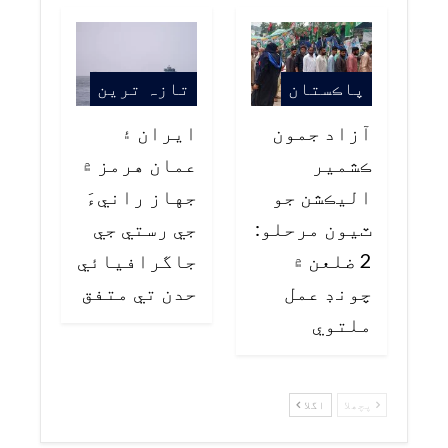
پاڪستان
تازہ ترین
آزاد جمون
ايران ۽
ڪشمير
عمان هرمز ۾
اليڪشن جو
جهاز رانيءَ
ٽيون مرحلو:
جي رستي جي
2 ضلعن ۾
جاگرافيائي
چونڊ عمل
حدن تي متفق
ملتوي
پچھلا
اگلا