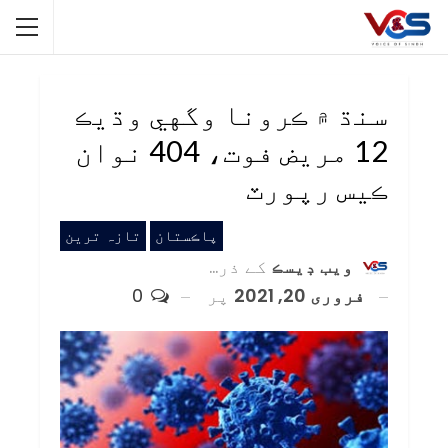
سنڌ ۾ ڪرونا وگهي وڌيڪ
12 مريض فوت، 404 نوان
ڪيس رپورٽ
پاڪستان
تازہ ترین
ويب ڊيسڪ
کے ذریعہ
فروری 20, 2021
پر
0