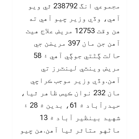
مجموعي انگ 238792 ٿي ويو
آهي، وڏي وزير چيو آهي ته
هن وقت 12753 مريض علاج هيٺ
آهن جن مان 397 مريضن جي
حالت ڳڻتي جوڳي آهي ۽ 58
مريض وينٽي لينٽرز تي
آهن.وڏي وزير موجب ڪراچي
مان 232 نوان ڪيس ظاهر ٿيا،
حيدرآباد ۾ 61، بدين ۾ 28 ۽
شهيد بينظير آباد ۾ 13
ماڻهو متاٿر ٿيا آهن.هن چيو