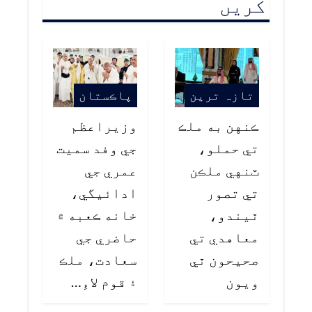
کریں
تازہ ترین
پاڪستان
ڪنهن به ملڪ
وزيراعظم
تي حملو،
جي وفد سميت
ٽنهي ملڪن
عمري جي
تي تصور
ادائيگي،
ٿيندو،
خانه ڪعبه ۾
معاهدي تي
حاضري جي
صحيحون ٿي
سعادت، ملڪ
ويون
۽ قوم لاءِ…