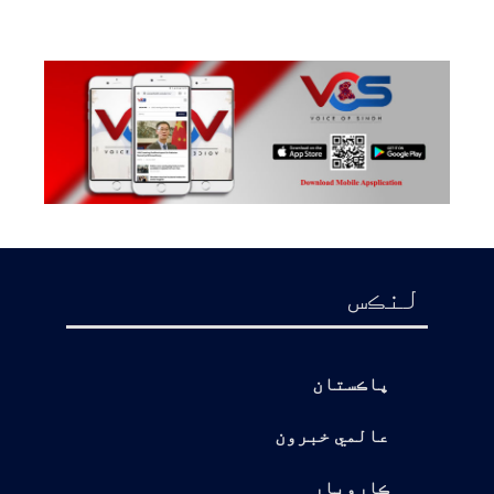
لنڪس
پاڪستان
عالمي خبرون
ڪاروبار