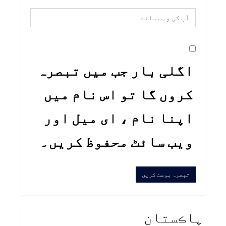
اگلی بار جب میں تبصرہ
کروں گا تو اس نام میں
اپنا نام ، ای میل اور
ویب سائٹ محفوظ کریں۔
پاڪستان