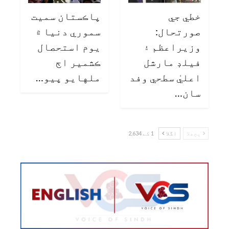
خطي جي
پاڪستان سميت
صورتحال:
سموري دنيا ۾
وزيراعظم ۽
يوم استحصال
فيلڊ مارشل
ڪشمير اڄ
اعليٰ سطحي وفد
ملهايو پيو…
سان…
پچھلا
اگلا
1 کے 2,634