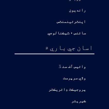
رانديون
اينٽرتينمنٽس
سائنس ۽ ٽيڪنالوجي
اسان جي باري ۾
ڌ
وائيس آف سن
وڏي سرپرست
پروجيڪٽ ڊائريڪٽر
ڪيريئر