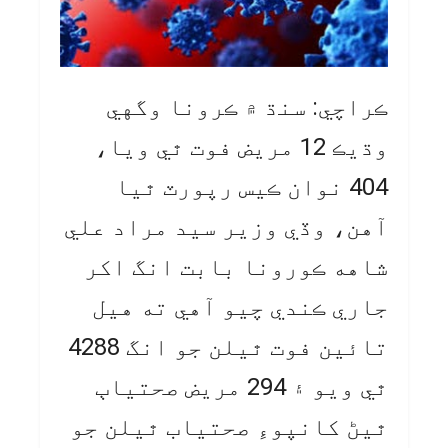
ڪراچي: سنڌ ۾ ڪرونا وگهي
وڌيڪ 12 مريض فوت ٿي ويا،
404 نوان ڪيس رپورٽ ٿيا
آهن، وڏي وزير سيد مراد علي
شاهه ڪورونا بابت انگ اکر
جاري ڪندي چيو آهي ته هيل
تائين فوت ٿيلن جو انگ 4288
ٿي ويو ۽ 294 مريض صحتياٻ
ٿيڻ کانپوءِ صحتياب ٿيلن جو