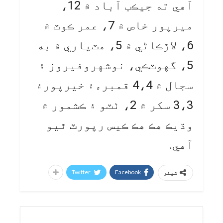
آهي ته جيڪب آباد ۾ 12،
ميرپور خاص ۾ 7، عمر ڪوٽ ۾
6، لاڙڪاڻي ۾ 5، مٽياري ۾ به
5، گهوٽڪي، نوشهروفيروز ۽
سجال ۾ 4،4 قمبرء۽ خيرپور۽
3،3 سکر ۾ 2، ٺٽو ۽ ڪشمور ۾
وڌيڪ هڪ هڪ ڪيس رپورٽ ٿيو
آهي.
Twitter
Facebook
شیئر