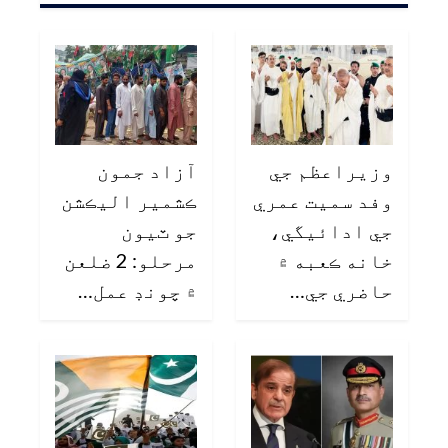
وزيراعظم جي
آزاد جمون
وفد سميت عمري
ڪشمير اليڪشن
جي ادائيگي،
جو ٽيون
خانه ڪعبه ۾
مرحلو: 2 ضلعن
حاضري جي…
۾ چونڊ عمل…