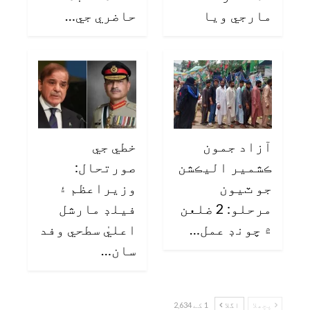
مارجي ويا
حاضري جي…
آزاد جمون
خطي جي
ڪشمير اليڪشن
صورتحال:
جو ٽيون
وزيراعظم ۽
مرحلو: 2 ضلعن
فيلڊ مارشل
۾ چونڊ عمل…
اعليٰ سطحي وفد
سان…
پچھلا
اگلا
1 کے 2,634