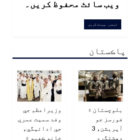
ویب سائٹ محفوظ کریں۔
پاڪستان
بلوچستان ۾
وزيراعظم جي
فورسز جو
وفد سميت عمري
آپريشن، 3
جي ادائيگي،
دهشتگرد
خانه ڪعبه ۾