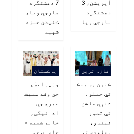
آپريشن، 3
7 دهشتگرد
دهشتگرد
مارجي ويا،
مارجي ويا
ڪئپٽن حمزه
شهيد
تازہ ترین
پاڪستان
ڪنهن به ملڪ
وزيراعظم
تي حملو،
جي وفد سميت
ٽنهي ملڪن
عمري جي
تي تصور
ادائيگي،
ٿيندو،
خانه ڪعبه ۾
معاهدي تي
حاضري جي