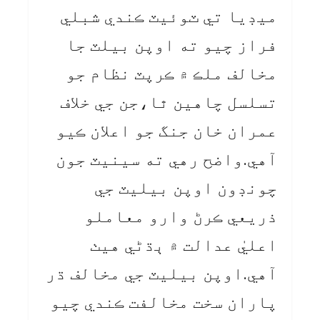
ميڊيا تي ٽوئيٽ ڪندي شبلي
فراز چيو ته اوپن بيلٽ جا
مخالف ملڪ ۾ ڪرپٽ نظام جو
تسلسل چاهين ٿا،جن جي خلاف
عمران خان جنگ جو اعلان ڪيو
آهي.واضح رهي ته سينيٽ جون
چونڊون اوپن بيليٽ جي
ذريعي ڪرڻ وارو معاملو
اعليٰ عدالت ۾ ٻڌڻي هيٺ
آهي.اوپن بيليٽ جي مخالف ڌر
پاران سخت مخالفت ڪندي چيو