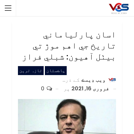
اسان پارلياماني
تاريخ جي اهم موڙ تي
بيٺل آهيون: شبلي فراز
پاڪستان
تازہ ترین
ويب ڊيسڪ
کے ذریعہ
فروری 16, 2021
پر
0