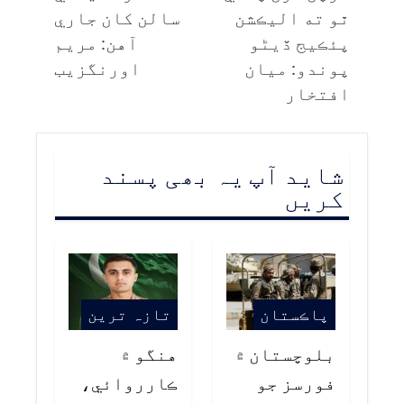
ٿو ته اليڪشن
سالن کان جاري
پئڪيج ڏيڻو
آهن: مريم
پوندو: ميان
اورنگزيب
افتخار
شاید آپ یہ بھی پسند
کریں
پاڪستان
تازہ ترین
بلوچستان ۾
هنگو ۾
فورسز جو
ڪارروائي،