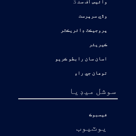
وائيس آف سن
وڏي سرپرست
پروجيڪٽ ڊائريڪٽر
ڪيريئر
اسان سان رابطو ڪريو
توهان جي راءِ
سوشل ميڊيا
فيسبوڪ
يوٽيوب