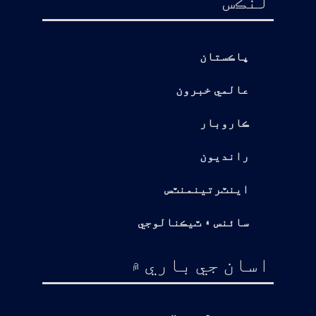
لنڪس
پاڪستان
عالمي خبرون
ڪاروبار
رانديون
اينٽرتينمنٽس
سائنس ۽ ٽيڪنالوجي
اسان جي باري ۾
ڌ