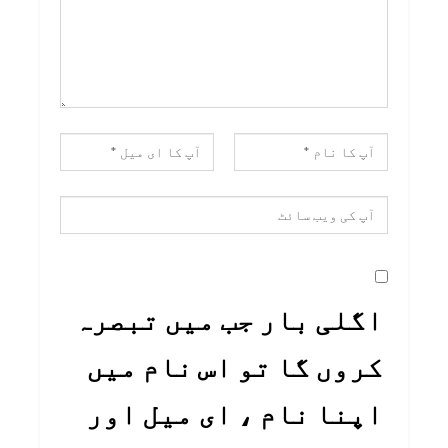
اگلی بار جب میں تبصرہ
کروں گا تو اس نام میں
اپنا نام ، ای میل اور