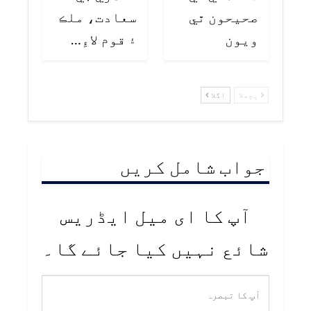
صحيحون ٿي
سعادت، ملڪ
ويون
۽ قوم لاءِ…
پچھلا
اگلا
جواب شامل کریں
آپ کا ای میل ایڈریس
شائع نہیں کیا جائے گا۔