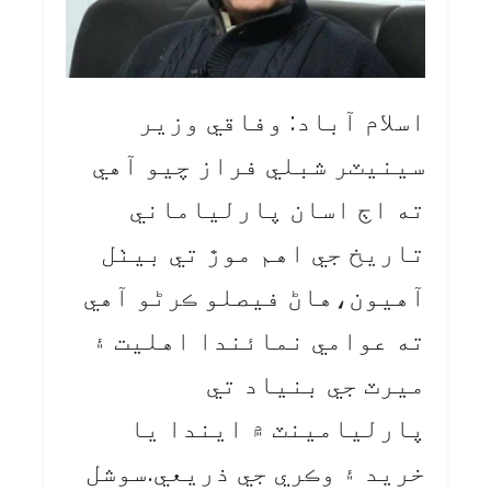
اسلام آباد: وفاقي وزير
سينيٽر شبلي فراز چيو آهي
ته اڄ اسان پارلياماني
تاريخ جي اهم موڙ تي بيٺل
آهيون،هاڻ فيصلو ڪرڻو آهي
ته عوامي نمائندا اهليت ۽
ميرٽ جي بنياد تي
پارليامينٽ ۾ ايندا يا
خريد ۽ وڪري جي ذريعي.سوشل