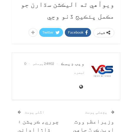
ويوآهي ته اليڪشن سڌارن جو
مڪمل پئڪيج ڏنو وڃي
Twitter
Facebook
شیئر
ويب ڊيسڪ
24902 پوسٹس
0
تبصرے
پچھلی پوسٹ
اگلی پوسٹ
وزيراعظم ووٽ
چوري، ڪرپشن ۽
اوپن ڪرڻ چاهي
ڌاڙا اڍائي