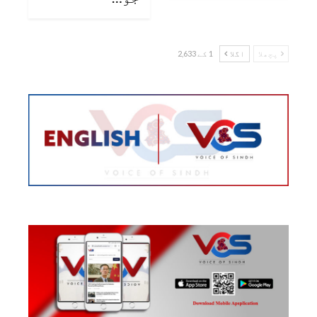
پچھلا
اگلا
1 کے 2,633