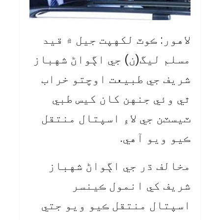
لاهور: ڪوٽ لکهپت جيل ۾ قيد
مسلم ليگ(ن) جي اڳواڻ شهباز
شريف جي طبيعت اوچتو خراب
ٿي وئي جنهن کان کيس طبي
ٽيسٽن جي لاءِ اسپتال منتقل
ڪيو ويو آهي.
مخالف ڌر جي اڳواڻ شهباز
شريف کي انمول ڪينسر
اسپتال منتقل ڪيو ويو جتي