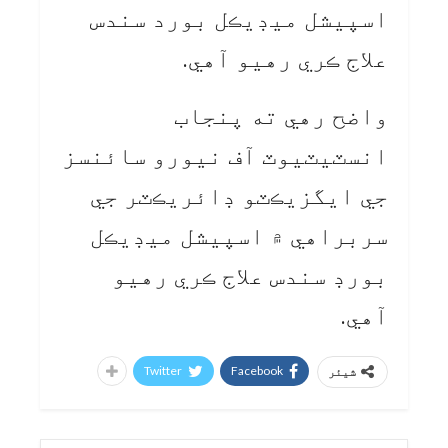
اسپيشل ميڊيڪل بورد سندس
علاج ڪري رهيو آهي.
واضح رهي ته پنجاب
انسٽيٽيوٽ آف نيورو سائنسز
جي ايگزيڪٽو ڊائريڪٽر جي
سربراهي ۾ اسپيشل ميڊيڪل
بورڊ سندس علاج ڪري رهيو
آهي.
Twitter
Facebook
شیئر