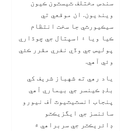
سندس مختلف ٽيسٽون ڪيون
وينديون. ان موقعي تي
سيڪيورٽي جا سخت انتظام
ڪيا ويا ۽ اسپتال جي چوڌاري
پوليس جي وڏي نفري مقرر ڪئي
وئي آهي.
ياد رهي ته شهباز شريف کي
بلڊ ڪينسر جي بيماري آهي
پنجاب انسٽيٽيوٽ آف نيورو
سائنسز جي ايگزيڪٽو
ڊائريڪٽر جي سربراهي ۾