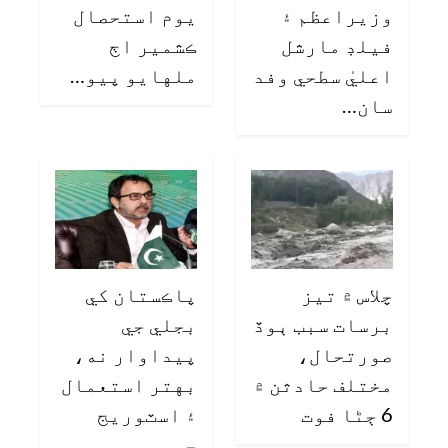
وزيراعظم ۽
يوم استحصال
فيلڊ مارشل
ڪشمير اڄ
اعليٰ سطحي وفد
ملهايو پيو…
سان…
چلاس ۾ تيز
پاڪستان کي
برسات سبب ٻوڏ
بجلي جي
صورتحال،
پيداوار نه،
مختلف حادثن ۾
بهتر استعمال
6 ڄڻا فوت
۽ اسٽوريج
جو…