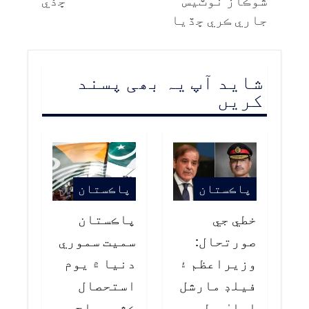
شوڪاز نوٽيس
ڇڏي
جاري ڪري ڇڏيا
شاید آپ یہ بھی پسند
کریں
پاڪستان
پاڪستان
خطي جي
پاڪستان
صورتحال:
سميت سموري
وزيراعظم ۽
دنيا ۾ يوم
فيلڊ مارشل
استحصال
اعليٰ سطحي
ڪشمير اڄ