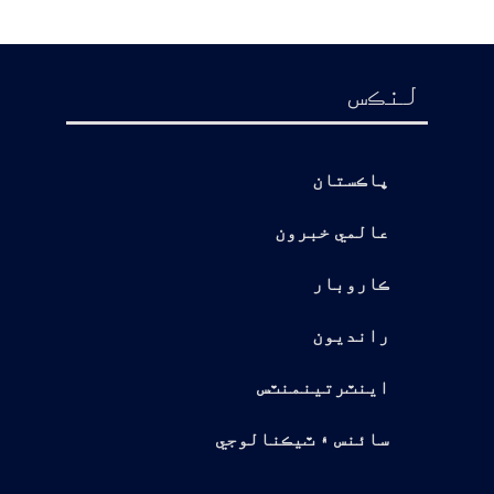
لنڪس
پاڪستان
عالمي خبرون
ڪاروبار
رانديون
اينٽرتينمنٽس
سائنس ۽ ٽيڪنالوجي