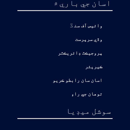
اسان جي باري ۾
ڌ
وائيس آف سن
وڏي سرپرست
پروجيڪٽ ڊائريڪٽر
ڪيريئر
اسان سان رابطو ڪريو
توهان جي راءِ
سوشل ميڊيا