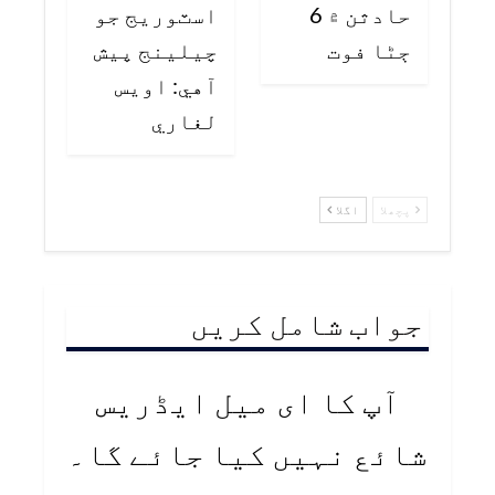
حادثن ۾ 6
اسٽوريج جو
ڄڻا فوت
چيلينج پيش
آهي: اويس
لغاري
پچھلا
اگلا
جواب شامل کریں
آپ کا ای میل ایڈریس
شائع نہیں کیا جائے گا۔