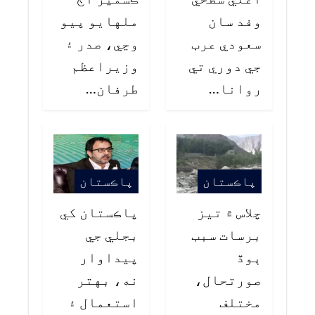
وفد سان
ملهايو پيو
سعودي عرب
وڃي، صدر ۽
جي دوري تي
وزيراعظم
روانا…
طرفان…
پاڪستان
پاڪستان
چلاس ۾ تيز
پاڪستان کي
برسات سبب
بجلي جي
ٻوڏ
پيداوار
صورتحال،
نه، بهتر
مختلف
استعمال ۽