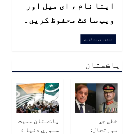
اپنا نام ، ای میل اور
ویب سائٹ محفوظ کریں۔
پاڪستان
خطي جي
پاڪستان سميت
صورتحال:
سموري دنيا ۾