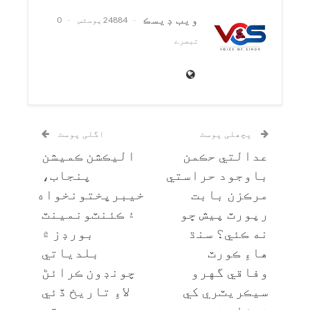
ويب ڊيسڪ
24884 پوسٹس
0
تبصرے
پچھلی پوسٹ
اگلی پوسٹ
عدالتي حڪمن
اليڪشن ڪميشن
باوجود حراستي
پنجاب،
مرڪزن بابت
خيبرپختونخواه
رپورٽ پيش ڇو
۽ ڪئنٽونمينٽ
نه ڪئي؟ سنڌ
بورڊز ۾
هاءِ ڪورٽ
بلدياتي
وفاقي گهرو
چونڊون ڪرائڻ
سيڪريٽري کي
لاءِ تاريخ ڏئي