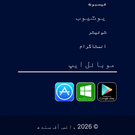
فيسبوڪ
يوٽيوب
ٽوئيٽر
انسٽاگرام
موبائل ايپ
© 2026 وائس آف سندھ