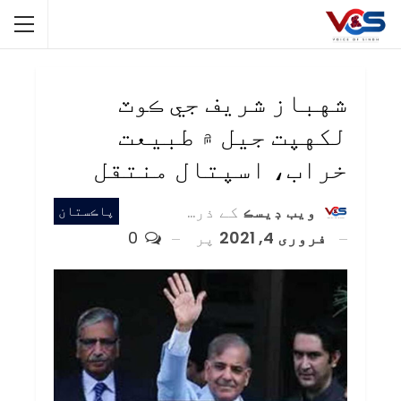
شهباز شريف جي ڪوٽ
لکهپت جيل ۾ طبيعت
خراب، اسپتال منتقل
ويب ڊيسڪ
کے ذریعہ
پاڪستان
فروری 4, 2021
پر
0