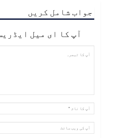
جواب شامل کریں
آپ کا ای میل ایڈریس