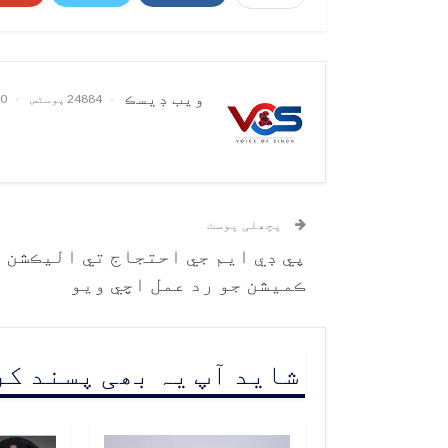
ويب ڊيسڪ
24884 پوسٹس
0 تبصرے
پچھلی پوسٹ
پي ڊي ايم جي احتجاج تي اليڪشن
ڪميشن جو رد عمل اچي ويو
شاید آپ یہ بھی پسند ک