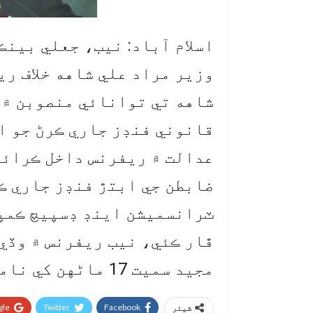
اسلام آباد: نيب، جعلي بينڪ
وزير مراد علي شاهه خلاف ر
شاهه تي توانائي منصوبن ۾ 
قانوني فنڊز جاري ڪرڻ جو ا
عدالت ۾ ريفرنس داخل ڪرائي
ضابطن جي ابتڙ فنڊز جاري ڪ
ٽرانسميشن اينڊ ڊسپيچ ڪمپن
ڦار ڪئي، نيب ريفرنس ۾ وڏي
مجيد سميت 17 ماڻهن کي نامزد ڪيو ويو.
le+
Twitter
Facebook
شیئر