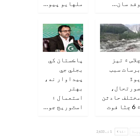
فد سان…
ملهايو پيو…
لاس ۾ تيز
پاڪستان کي
رسات سبب
بجلي جي
وڏ
پيداوار نه،
ورتحال،
بهتر
ختلف حادثن
استعمال ۽
6 ڄڻا فوت
اسٽوريج جو…
چھلا
اگلا
1 کے 2,633