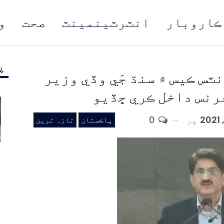
ڪاروبار
انٽرٽينمينٽ
صحت
و
پ
مُن
س ڪيس ۾ سنڌ جَي وڏي وزير
فرنس داخل ڪري ڇڏيو
پر
0
پاڪستان
تازہ ترین
خ
ص
و
ف
ا