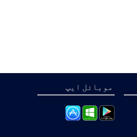
موبائل ايپ