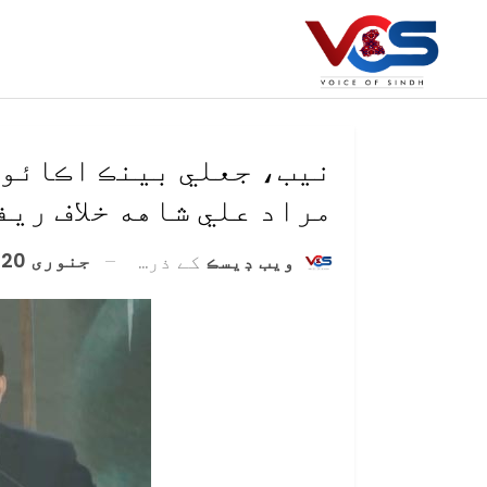
نيب، جعلي بينڪ اڪائونٽ
مراد علي شاهه خلاف ري
جنوری 20, 2021
ويب ڊيسڪ
کے ذریعہ