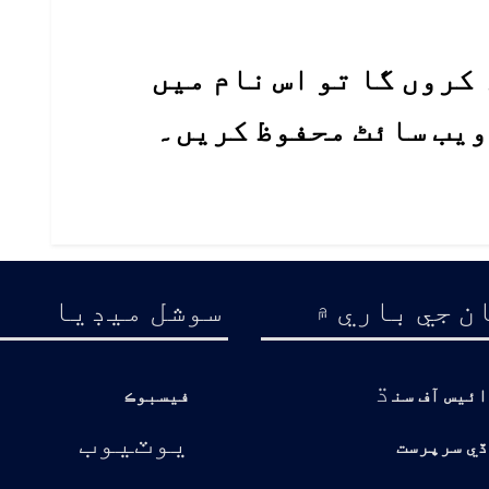
کروں گا تو اس نام میں
 ویب سائٹ محفوظ کریں۔
ن جي باري ۾
سوشل ميڊيا
ڌ
ائيس آف سن
فيسبوڪ
يوٽيوب
ڏي سرپرست