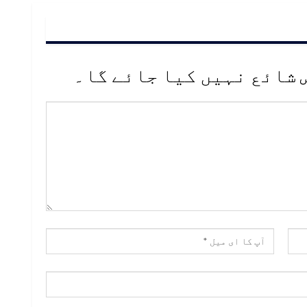
 شائع نہیں کیا جائے گا۔