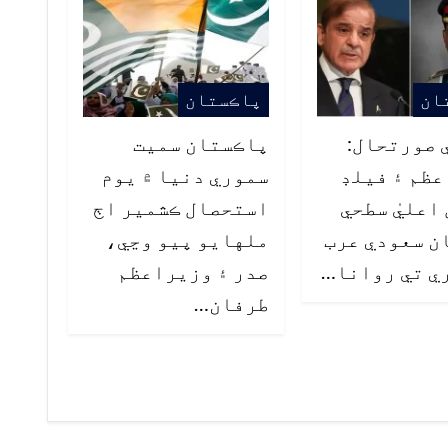
ان
پاڪستان
 صورتحال:
پاڪستان سميت
ظم ۽ فيلڊ
سموري دنيا ۾ يوم
اعليٰ سطحي
استحصال ڪشمير اڄ
ن سعودي عرب
ملهايو پيو وڃي،
ي تي روانا…
صدر ۽ وزيراعظم
طرفان…