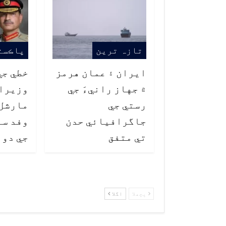
تازہ ترین
پاڪست
ايران ۽ عمان هرمز
خطي جي
۾ جهاز رانيءَ جي
وزيراع
رستي جي
مارشل 
جاگرافيائي حدن
وفد سا
تي متفق
جي دور
پچھلا
اگلا