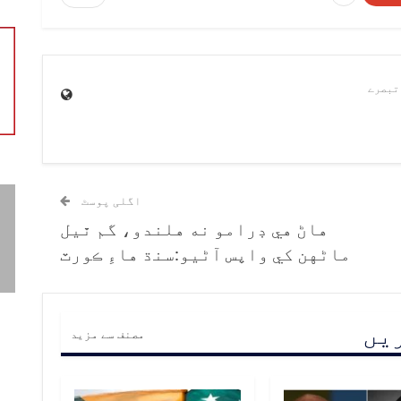
اگلی پوسٹ
هاڻ هي ڊرامو نه هلندو، گم ٿيل
ماڻهن کي واپس آڻيو:سنڌ هاءِ ڪورٽ
ریں
مصنف سے مزید