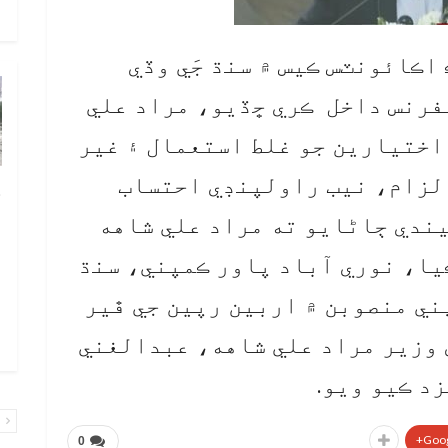
و
 اڪائونٽس ڪيس ۾ سنڌ جَي وڏي
يفرنس داخل ڪري ڇڏيو، مراد علي
اختيارين جو غلط استعمال ۽ غير
لزام، نيب راولپنڊي احتساب
چ
ب
ندي ڄاڻايو ته مراد علي شاهه
ٻ
يا، نوري آباد پاور ڪمپني، سنڌ
ص
ي منصوبن ۾ اربين رپين جي ڦير
م
۾ 
 وزير مراد علي شاهه، عبدالغني
پ
Goog
0