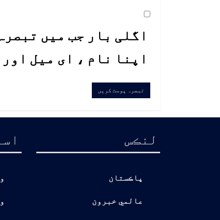
اگلی بار جب میں تبصرہ 
اپنا نام ، ای میل اور
لنڪس
اسا
پاڪستان
و
عالمي خبرون
و