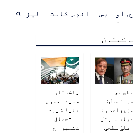
ي او ايس
انڊس کاسٽ
ليز
اڪستان
ڍ
پاڪستان
عالمي خبرون
طي جي
پاڪستان
ورتحال:
سميت سموري
زيراعظم ۽
دنيا ۾ يوم
يلڊ مارشل
استحصال
عليٰ سطحي
ڪشمير اڄ