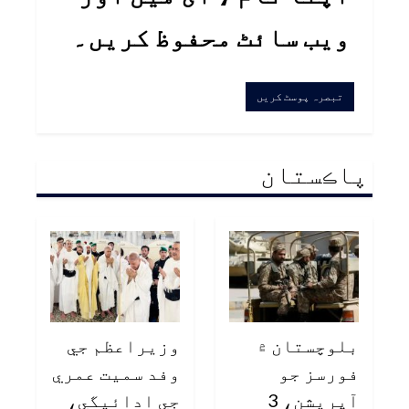
ویب سائٹ محفوظ کریں۔
پاڪستان
بلوچستان ۾
وزيراعظم جي
فورسز جو
وفد سميت عمري
آپريشن، 3
جي ادائيگي،