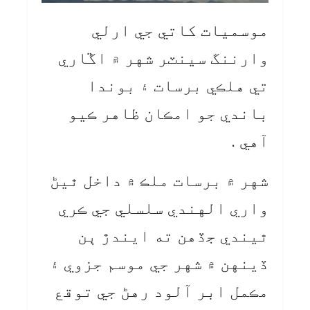
موسميات کاتي جي ارلي
وارننگ سينٽر شهر ۾ اڱاري
تي هلڪي برسات ۽ بوندا
باندي جو امڪان ظاهر ڪيو
آهي .
شهر ۾ برسات ملڪ ۾ داخل ٿيڻ
واري الهندي سلسلي جي ڪري
ٿيندي جڏهن ته ايندڙ ٻن
ڏينهن ۾ شهر جي موسم جزوي ۽
مڪمل ابر آلود رهڻ جي توقع