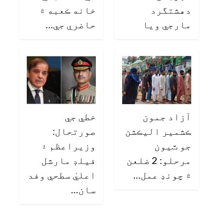
دهشتگرد
خانه ڪعبه ۾
مارجي ويا
حاضري جي…
آزاد جمون
خطي جي
ڪشمير اليڪشن
صورتحال:
جو ٽيون
وزيراعظم ۽
مرحلو: 2 ضلعن
فيلڊ مارشل
۾ چونڊ عمل…
اعليٰ سطحي وفد
سان…