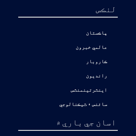
لنڪس
پاڪستان
عالمي خبرون
ڪاروبار
رانديون
اينٽرتينمنٽس
سائنس ۽ ٽيڪنالوجي
اسان جي باري ۾