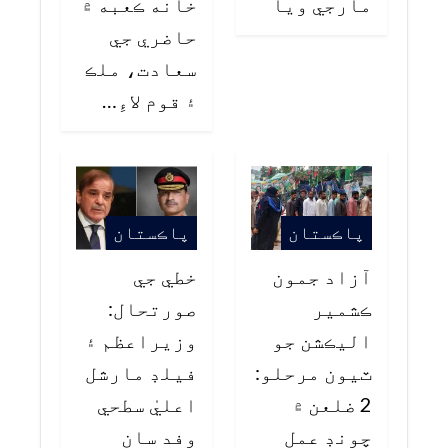
مارجي ويا
خانه ڪعبه ۾
حاضري جي
سعادت، ملڪ
۽ قوم لاءِ…
پاڪستان
پاڪستان
آزاد جمون
خطي جي
ڪشمير
صورتحال:
اليڪشن جو
وزيراعظم ۽
ٽيون مرحلو:
فيلڊ مارشل
2 ضلعن ۾
اعليٰ سطحي
چونڊ عمل
وفد سان