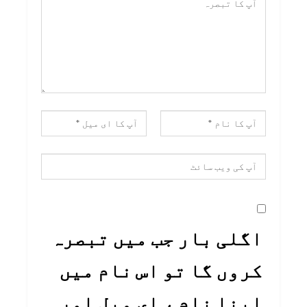
اگلی بار جب میں تبصرہ
کروں گا تو اس نام میں
اپنا نام ، ای میل اور