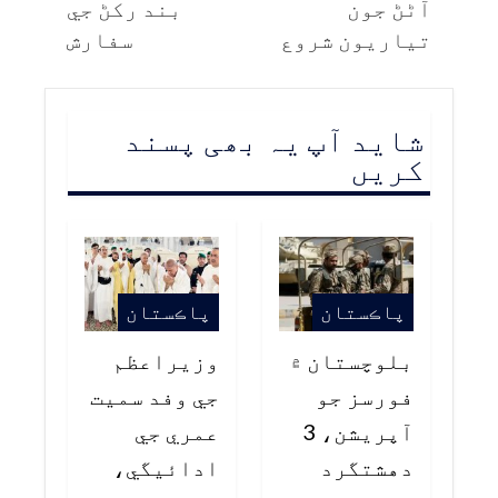
آڻڻ جون
بند رکڻ جي
تياريون شروع
سفارش
شاید آپ یہ بھی پسند
کریں
پاڪستان
پاڪستان
بلوچستان ۾
وزيراعظم
فورسز جو
جي وفد سميت
آپريشن، 3
عمري جي
دهشتگرد
ادائيگي،