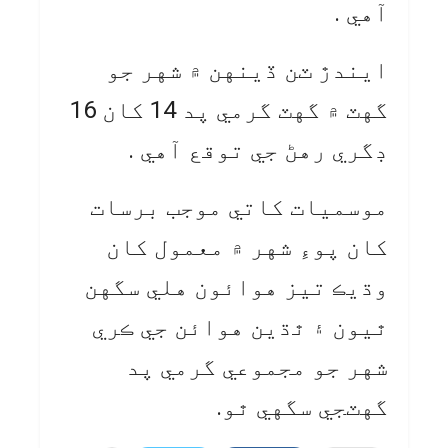
آهي .
ايندڙ ٽن ڏينهن ۾ شهر جو
گهٽ ۾ گهٽ گرمي پد 14 کان 16
ڊگري رهڻ جي توقع آهي .
موسميات کاتي موجب برسات
کان پوءِ شهر ۾ معمول کان
وڌيڪ تيز هوائون هلي سگهن
ٿيون ۽ ٿڌين هوائن جي ڪري
شهر جو مجموعي گرمي پد
گهٽجي سگهي ٿو.