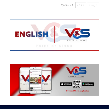
پچھلا
اگلا
1 کے 2,634