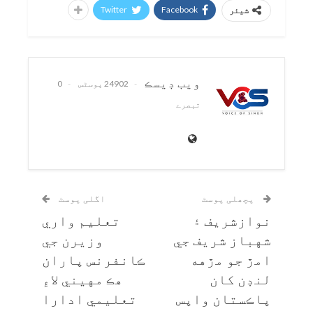
Twitter
Facebook
شیئر
ويب ڊيسڪ
24902 پوسٹس
0
تبصرے
پچھلی پوسٹ
اگلی پوسٹ
نوازشريف ۽
تعليم واري
شهباز شريف جي
وزيرن جي
امڙ جو مڙهه
ڪانفرنس پاران
لنڊن کان
هڪ مهيني لاءِ
پاڪستان واپس
تعليمي ادارا