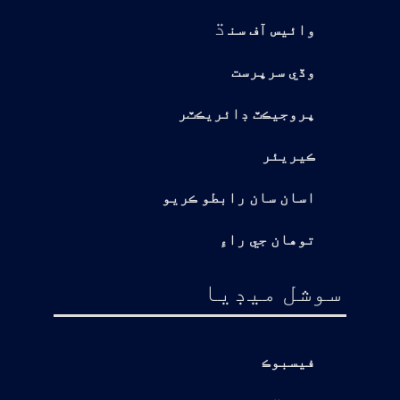
ڌ
وائيس آف سن
وڏي سرپرست
پروجيڪٽ ڊائريڪٽر
ڪيريئر
اسان سان رابطو ڪريو
توهان جي راءِ
سوشل ميڊيا
فيسبوڪ
يوٽيوب