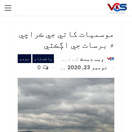
موسميات کاتي جي ڪراچي
۾ برسات جي اڳڪٿي
ويب ڊيسڪ
کے ذریعہ
پاڪستان
موسم
نومبر 23, 2020
پر
0