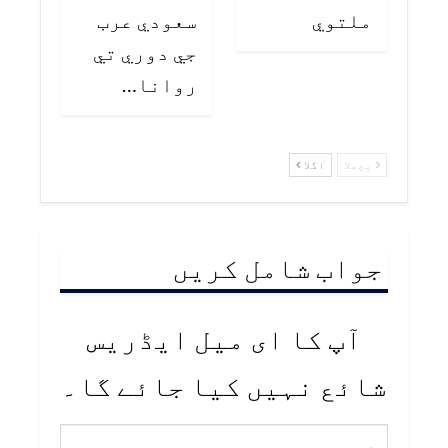
ملتوي
سعودي عرب
جي دوري تي
روانا…
پچھلا
اگلا
جواب شامل کریں
آپ کا ای میل ایڈریس
شائع نہیں کیا جائے گا۔