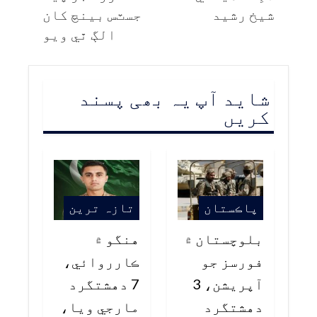
شيخ رشيد
جسٽس بينچ کان
الڳ ٿي ويو
شاید آپ یہ بھی پسند
کریں
پاڪستان
تازہ ترین
بلوچستان ۾
هنگو ۾
فورسز جو
ڪارروائي،
آپريشن، 3
7 دهشتگرد
دهشتگرد
مارجي ويا،