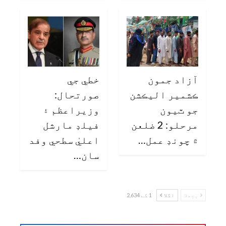
آزاد جمون
خطي جي
ڪشمير اليڪشن
صورتحال:
جو ٽيون
وزيراعظم ۽
مرحلو: 2 ضلعن
فيلڊ مارشل
۾ چونڊ عمل…
اعليٰ سطحي وفد
سان…
پچھلا
اگلا
1 کے 2,634