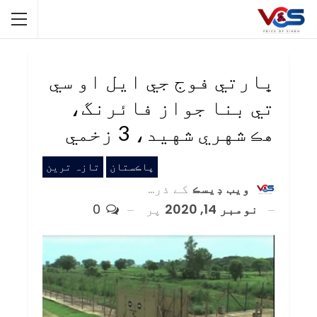
ڀارتي فوج جي ايل او سي
تي بنا جواز فائرنگ،
هڪ شهري شهيد، 3 زخمي
پاڪستان
تازہ ترین
ويب ڊيسڪ
کے ذریعہ
نومبر 14, 2020
پر
0