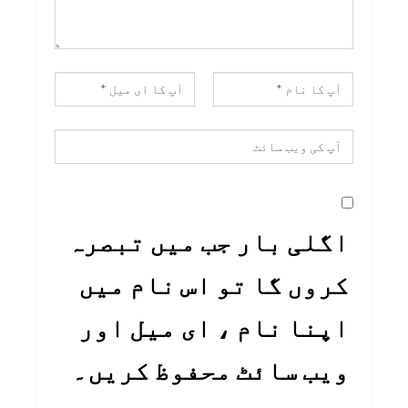
اگلی بار جب میں تبصرہ
کروں گا تو اس نام میں
اپنا نام ، ای میل اور
ویب سائٹ محفوظ کریں۔