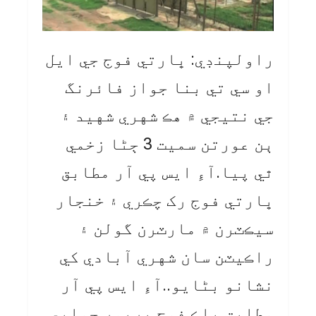
راولپنڊي: ڀارتي فوج جي ايل
او سي تي بنا جواز فائرنگ
جي نتيجي ۾ هڪ شهري شهيد ۽
ٻن عورتن سميت 3 ڄڻا زخمي
ٿي پيا.آءِ ايس پي آر مطابق
ڀارتي فوج رک چڪري ۽ خنجار
سيڪٽرن ۾ مارٽرن گولن ۽
راڪيٽن سان شهري آبادي کي
نشانو بڻايو..آءِ ايس پي آر
مطابق پاڪ فوج ڀرپور جوابي