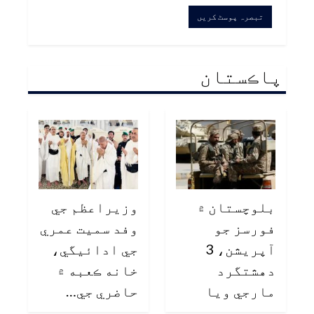
پاڪستان
بلوچستان ۾
وزيراعظم جي
فورسز جو
وفد سميت عمري
آپريشن، 3
جي ادائيگي،
دهشتگرد
خانه ڪعبه ۾
مارجي ويا
حاضري جي…