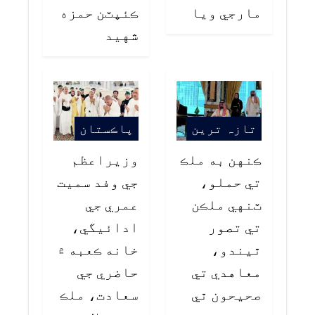
مارجي ويا
ڪئپٽن حمزه
شهيد
تازہ ترین
پاڪستان
ڪنهن به ملڪ
وزيراعظم
تي حملو،
جي وفد سميت
ٽنهي ملڪن
عمري جي
تي تصور
ادائيگي،
ٿيندو،
خانه ڪعبه ۾
معاهدي تي
حاضري جي
صحيحون ٿي
سعادت، ملڪ