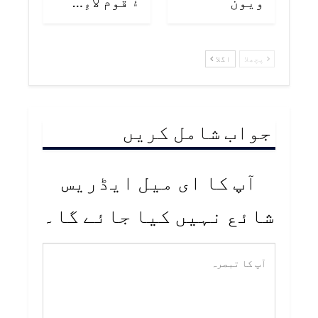
ويون
۽ قوم لاءِ…
پچھلا
اگلا
جواب شامل کریں
آپ کا ای میل ایڈریس
شائع نہیں کیا جائے گا۔