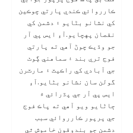
ڪارروائي ڪندي ڀارتي چوڪين
کي نشانو بڻايو ۽ دشمن کي
نقصان پهچايو.آءِ ايس پي آر
جو وڌيڪ چوڻ آهي ته ڀارتي
فوج تري بند ۽ سماهني ڳوٺ
جي آبادي کي راڪيٽ ۽ مارٽرن
گولن سان نشانو بڻايو.آءِ
ايس پي آر جي پڌرائي ۾
ڄاڻايو ويو آهي ته پاڪ فوج
جي ڀرپور ڪارروائي سبب
دشمن جو بندوقون خاموش ٿي