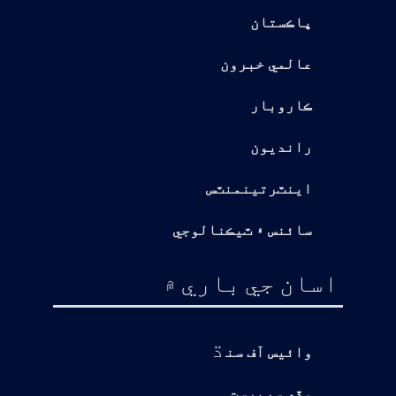
پاڪستان
عالمي خبرون
ڪاروبار
رانديون
اينٽرتينمنٽس
سائنس ۽ ٽيڪنالوجي
اسان جي باري ۾
ڌ
وائيس آف سن
وڏي سرپرست