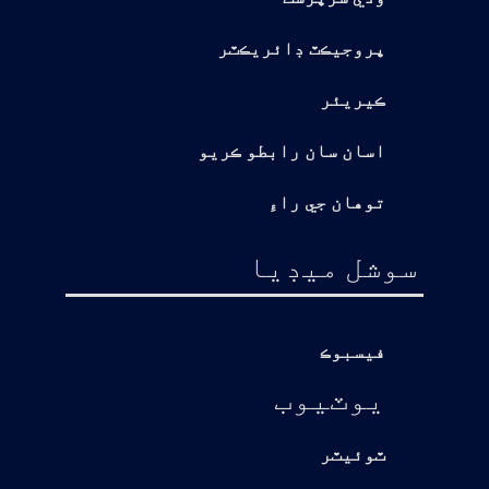
پروجيڪٽ ڊائريڪٽر
ڪيريئر
اسان سان رابطو ڪريو
توهان جي راءِ
سوشل ميڊيا
فيسبوڪ
يوٽيوب
ٽوئيٽر