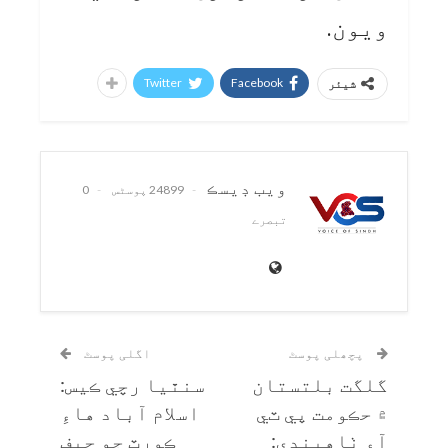
ويون.
Twitter
Facebook
شیئر
ويب ڊيسڪ
24899 پوسٹس
0
تبصرے
پچھلی پوسٹ
اگلی پوسٹ
گلگت بلتستان
سنٿيا رچي ڪيس:
۾ حڪومت پي ٽي
اسلام آباد هاءِ
آءِ ٺاهيندي:
ڪورٽ جو چيف