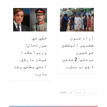
آزاد جمون
خطي جي
ڪشمير اليڪشن
صورتحال:
جو ٽيون
وزيراعظم ۽
مرحلو: 2 ضلعن
فيلڊ مارشل
۾ چونڊ عمل…
اعليٰ سطحي وفد
سان…
پچھلا
اگلا
1 کے 2,634