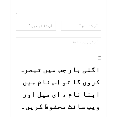
اگلی بار جب میں تبصرہ
کروں گا تو اس نام میں
اپنا نام ، ای میل اور
ویب سائٹ محفوظ کریں۔