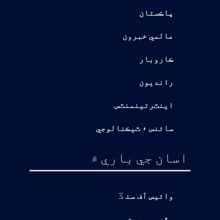
پاڪستان
عالمي خبرون
ڪاروبار
رانديون
اينٽرتينمنٽس
سائنس ۽ ٽيڪنالوجي
اسان جي باري ۾
ڌ
وائيس آف سن
وڏي سرپرست