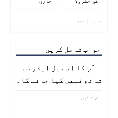
کي خطرو؟
جاري
پچھلا
اگلا
جواب شامل کریں
آپ کا ای میل ایڈریس
شائع نہیں کیا جائے گا۔