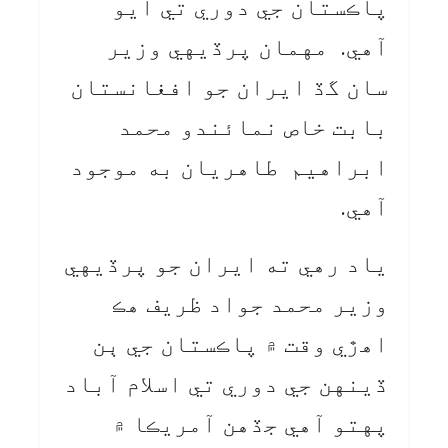
پاڪستان جي دوري تي آيو
آهي. مهمان پرڏيهي وزير
سان گڏ ايران جو افغانستان
بابت خاص نمائندو محمد
ابراهيم طاهريان به موجود
آهي.
ياد رهي ته ايران جو پرڏيهي
وزير محمد جواد ظريف هڪ
اهڙي وقت ۾ پاڪستان جي ٻن
ڏينهن جي دوري تي اسلام آباد
پهتو آهي جڏهن آمريڪا ۾