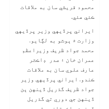
محمود قريشي سان به ملاقات
ڪئي هئي.
ايراني پرڏيهي وزير پرڏيهي
وزارت ۾ ٻوٽو به لڳايو.
محمد جواد ظريف وزيراعظم
عمران خان ۽ صدر ڊاڪٽر
عارف علوي سان به ملاقات
ڪندو. ايراني پرڏيهي وزير
جواد ظريف گذريل ڏينهن ٻن
ڏينهن جي دوري تي گذريل
ڏينهن پاڪستان پهتو هو.