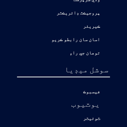
پروجيڪٽ ڊائريڪٽر
ڪيريئر
اسان سان رابطو ڪريو
توهان جي راءِ
سوشل ميڊيا
فيسبوڪ
يوٽيوب
ٽوئيٽر