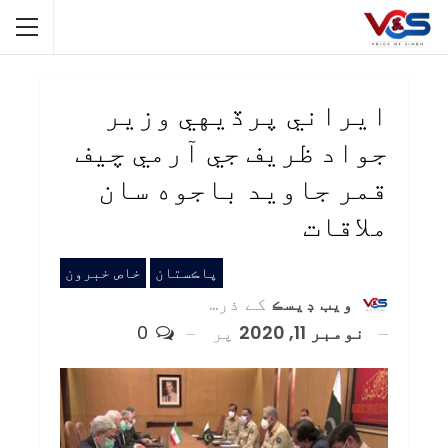
ايراني پرڏيهي وزير
جواد ظريف جي آرمي چيف
قمر جاويد باجوه سان
ملاقات
پاڪستان
خاص خبرون
ويب ڊيسڪ
کے ذریعہ
نومبر 11, 2020
پر
0