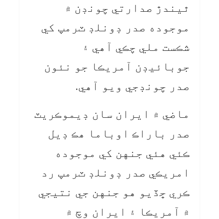
ٿيندڙ صدارتي چونڊن ۾
موجوده صدر ڊونلڊ ٽرمپ کي
شڪست ملي چڪي آهي ۽
جوبائيڊن آمريڪا جو نئون
صدر چونڊجي ويو آهي.
ماضي ۾ ايران سان ڊيموڪريٽ
صدر باراڪ اوباما هڪ ڊيل
ڪئي هئي جنهن کي موجوده
امريڪي صدر ڊونلڊ ٽرمپ رد
ڪري ڇڏيو هو جنهن جي نتيجي
۾ آمريڪا ۽ ايران وچ ۾