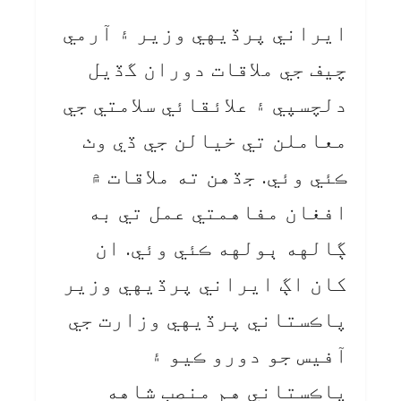
ايراني پرڏيهي وزير ۽ آرمي
چيف جي ملاقات دوران گڏيل
دلچسپي ۽ علائقائي سلامتي جي
معاملن تي خيالن جي ڏي وٺ
ڪئي وئي. جڏهن ته ملاقات ۾
افغان مفاهمتي عمل تي به
ڳالهه ٻولهه ڪئي وئي. ان
کان اڳ ايراني پرڏيهي وزير
پاڪستاني پرڏيهي وزارت جي
آفيس جو دورو ڪيو ۽
پاڪستاني هم منصب شاهه