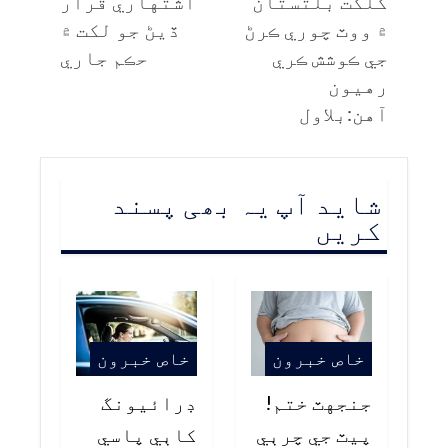
گلگت بلتستان
اشتهاري قرار
۾ ووٽ چوري ڪرڻ
ڏيڻ جو لکت ۾
جي ڪوشش ڪري
حڪم جاري
رهيون
آهن:بلاول
شاید آپ یہ بھی پسند
کریں
خاص خبرون
خاص خبرون
جنجهٽ ختم!
ڊرائيونگ
پيٽ جي چرٻي
کاٻي پاسي