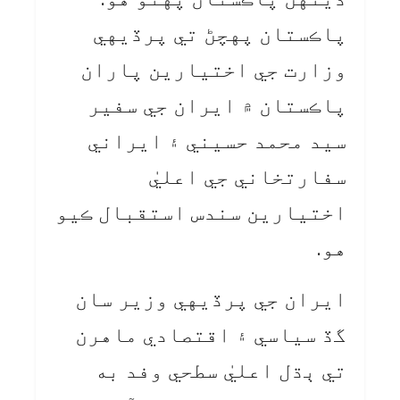
پاڪستان پهچڻ تي پرڏيهي
وزارت جي اختيارين پاران
پاڪستان ۾ ايران جي سفير
سيد محمد حسيني ۽ ايراني
سفارتخاني جي اعليٰ
اختيارين سندس استقبال ڪيو
هو.
ايران جي پرڏيهي وزير سان
گڏ سياسي ۽ اقتصادي ماهرن
تي ٻڌل اعليٰ سطحي وفد به