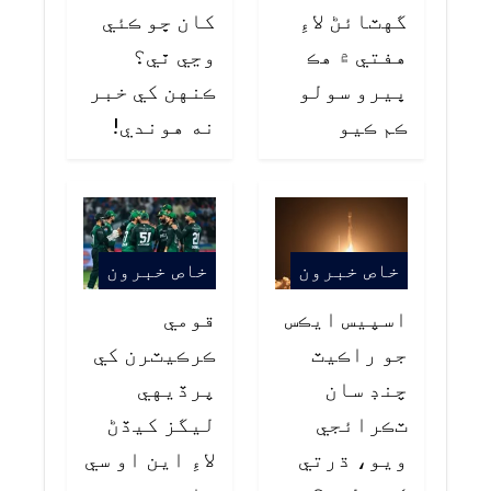
گهٽائڻ لاءِ
کان ڇو ڪئي
هفتي ۾ هڪ
وڃي ٿي؟
ڀيرو سولو
ڪنهن کي خبر
ڪم ڪيو
نه هوندي!
خاص خبرون
خاص خبرون
اسپيس ايڪس
قومي
جو راڪيٽ
ڪرڪيٽرن کي
چنڊ سان
پرڏيهي
ٽڪرائجي
ليگز کيڏڻ
ويو، ڌرتي
لاءِ اين او سي