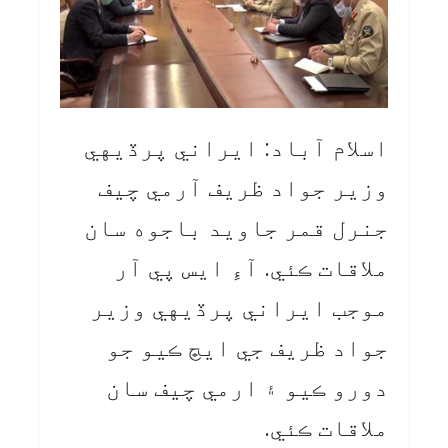
اسلام آباد: ايراني پرڏيهي
وزير جواد ظريف آرمي چيف
جنرل قمر جاويد باجوه سان
ملاقات ڪئي. آءِ ايس پي آر
موجب ايراني پرڏيهي وزير
جواد ظريف جي ايڇ ڪيو جو
دورو ڪيو ۽ ارمي چيف سان
ملاقات ڪئي.