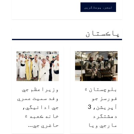
پاڪستان
بلوچستان ۾
وزيراعظم جي
فورسز جو
وفد سميت عمري
آپريشن، 3
جي ادائيگي،
دهشتگرد
خانه ڪعبه ۾
مارجي ويا
حاضري جي…