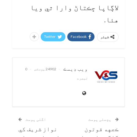
لاڳاپا ڇڪتاڻ وارا ٿي ويا
هئا.
Twitter
Facebook
شیئر
ويب ڊيسڪ
24902 پوسٹس
0
تبصرے
پچھلی پوسٹ
اگلی پوسٹ
ڪجهه قوتون
نواز شريف کي