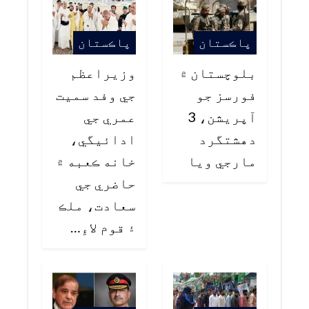
پاڪستان
پاڪستان
بلوچستان ۾
وزيراعظم
فورسز جو
جي وفد سميت
آپريشن، 3
عمري جي
دهشتگرد
ادائيگي،
مارجي ويا
خانه ڪعبه ۾
حاضري جي
سعادت، ملڪ
۽ قوم لاءِ…