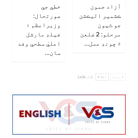
آزاد جمون
خطي جي
ڪشمير اليڪشن
صورتحال:
جو ٽيون
وزيراعظم ۽
مرحلو: 2 ضلعن
فيلڊ مارشل
۾ چونڊ عمل…
اعليٰ سطحي وفد
سان…
پچھلا
اگلا
1 کے 2,634