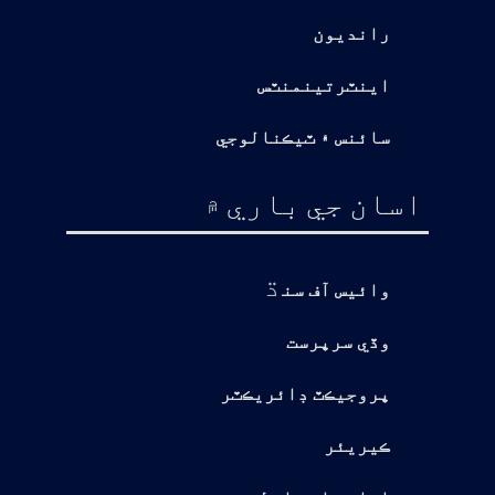
رانديون
اينٽرتينمنٽس
سائنس ۽ ٽيڪنالوجي
اسان جي باري ۾
ڌ
وائيس آف سن
وڏي سرپرست
پروجيڪٽ ڊائريڪٽر
ڪيريئر