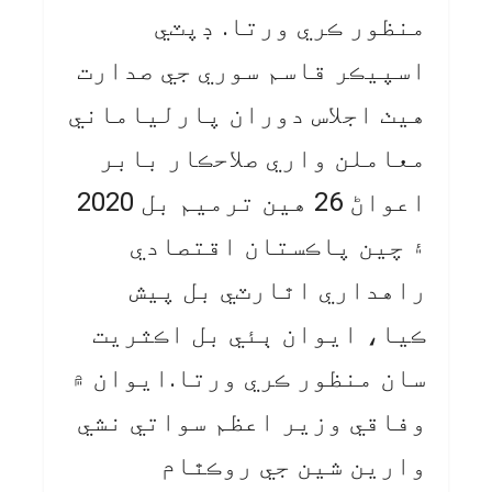
منظور ڪري ورتا. ڊپٽي
اسپيڪر قاسم سوري جي صدارت
هيٺ اجلاس دوران پارلياماني
معاملن واري صلاحڪار بابر
اعواڻ 26 هين ترميم بل 2020
۽ چين پاڪستان اقتصادي
راهداري اٿارٽي بل پيش
ڪيا، ايوان ٻئي بل اڪثريت
سان منظور ڪري ورتا.ايوان ۾
وفاقي وزير اعظم سواتي نشي
وارين شين جي روڪٿام