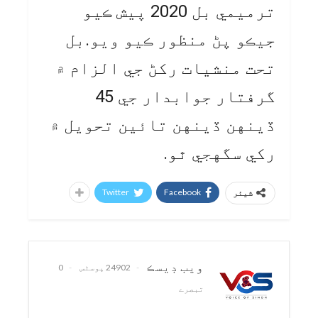
ترميمي بل 2020 پيش ڪيو
جيڪو پڻ منظور ڪيو ويو.بل
تحت منشيات رکڻ جي الزام ۾
گرفتار جوابدار جي 45
ڏينهن ڏينهن تائين تحويل ۾
رکي سگهجي ٿو.
Twitter
Facebook
شیئر
ويب ڊيسڪ
24902 پوسٹس
0
تبصرے