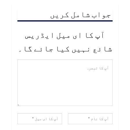
جواب شامل کریں
آپ کا ای میل ایڈریس
شائع نہیں کیا جائے گا۔