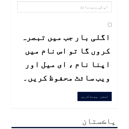
اگلی بار جب میں تبصرہ
کروں گا تو اس نام میں
اپنا نام ، ای میل اور
ویب سائٹ محفوظ کریں۔
پاڪستان