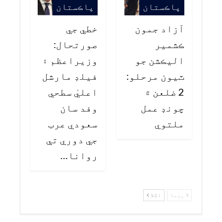
پاڪستان
پاڪستان
آزاد جمون
خطي جي
ڪشمير
صورتحال:
اليڪشن جو
وزيراعظم ۽
ٽيون مرحلو:
فيلڊ مارشل
2 ضلعن ۾
اعليٰ سطحي
چونڊ عمل
وفد سان
ملتوي
سعودي عرب
جي دوري تي
روانا…
پچھلا
اگلا