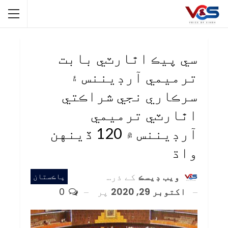
سي پيڪ اٿارٽي بابت
ترميمي آرڊيننس ۽
سرڪاري نجي شراڪتي
اٿارٽي ترميمي
آرڊيننس ۾ 120 ڏينهن
واڌ
ويب ڊيسڪ
کے ذریعہ
پاڪستان
اکتوبر 29, 2020
پر
0