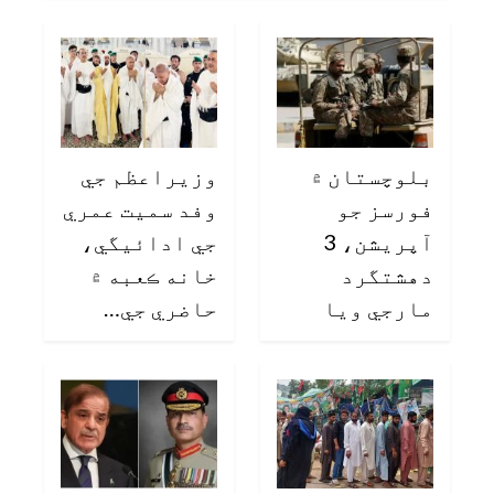
بلوچستان ۾
وزيراعظم جي
فورسز جو
وفد سميت عمري
آپريشن، 3
جي ادائيگي،
دهشتگرد
خانه ڪعبه ۾
مارجي ويا
حاضري جي…