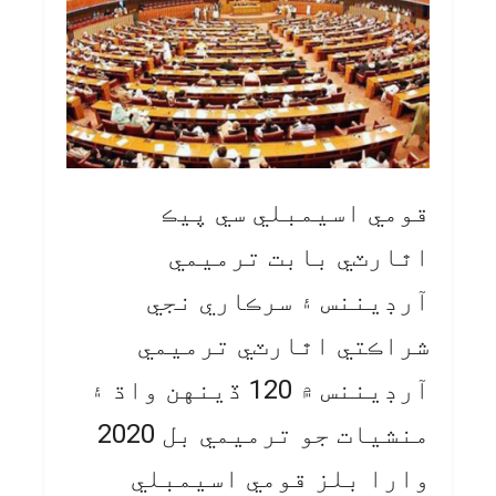
قومي اسيمبلي سي پيڪ
اٿارٽي بابت ترميمي
آرڊيننس ۽ سرڪاري نجي
شراڪتي اٿارٽي ترميمي
آرڊيننس ۾ 120 ڏينهن واڌ ۽
منشيات جو ترميمي بل 2020
وارا بلز قومي اسيمبلي