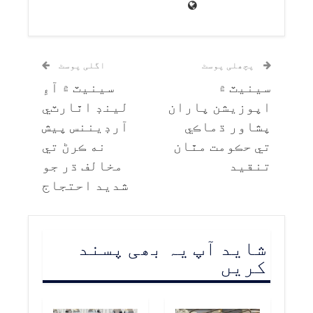
پچھلی پوسٹ
اگلی پوسٹ
سينيٽ ۾
سينيٽ ۾ آءِ
اپوزيشن پاران
لينڊ اٿارٽي
پشاور ڌماڪي
آرڊيننس پيش
تي حڪومت مٿان
نه ڪرڻ تي
تنقيد
مخالف ڌر جو
شديد احتجاج
شاید آپ یہ بھی پسند
کریں