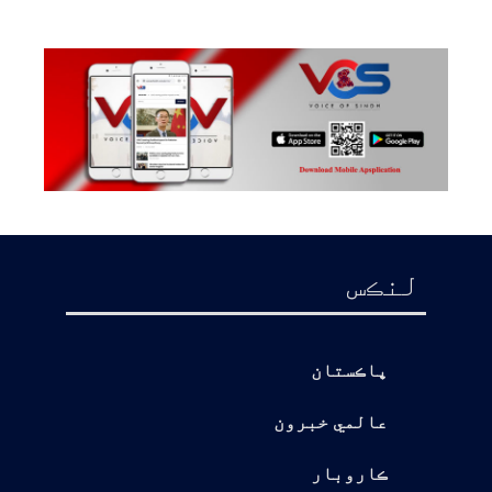
لنڪس
پاڪستان
عالمي خبرون
ڪاروبار