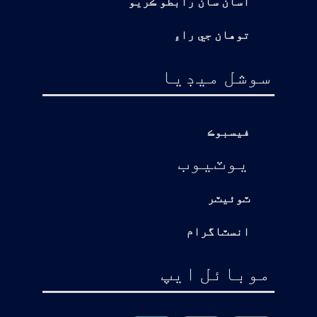
اسان سان رابطو ڪريو
توهان جي راءِ
سوشل ميڊيا
فيسبوڪ
يوٽيوب
ٽوئيٽر
انسٽاگرام
موبائل ايپ