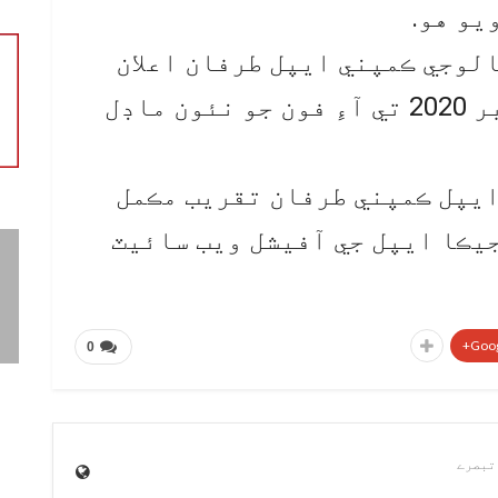
يو هو.
الوجي ڪمپني ايپل طرفان اعلان
ڪيو ويو آهي ته هو 13 آڪٽوبر 2020 تي آءِ فون جو نئون ماڊل
يپل ڪمپني طرفان تقريب مڪمل
جيڪا ايپل جي آفيشل ويب سائيٽ
Goog
0