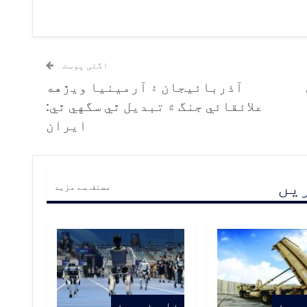
اگلی پوسٹ
آذربائيجان ۽ آرمينيا ويڙهه
علائقائي جنگ ۾ تبديل ٿي سگهي ٿي:
ايران
ریں
مصنف سے مزید
برون
خاص خبرون