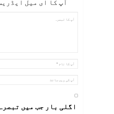
آپ کا ای میل ایڈریس
اگلی بار جب میں تبصرہ 