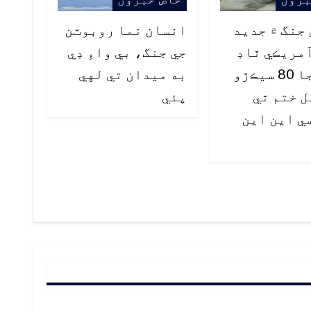
جنگ ۾ جديد
انسان نما روبوٽن
مريڪي ٿاڊ
جي جنگ، بي واءِ ڊي
سسٽم جا 80 سيڪڙو
به ميدان تي لهي
 ختم ٿي
پئي
ي اين اين