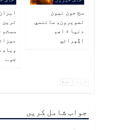
سج جون نيون
ايران 
تصويرون، سائنسي
ترين آ
دنيا ۾ اهم
اڳڀرائي
ميزائل
ويا، س
جو…
پچھلا
اگلا
جواب شامل کریں