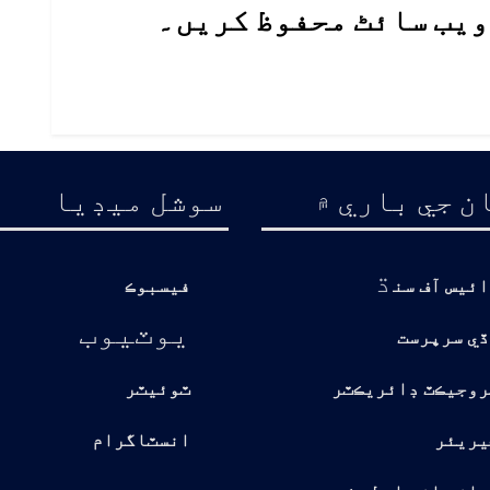
 ویب سائٹ محفوظ کریں۔
ن جي باري ۾
سوشل ميڊيا
ڌ
ائيس آف سن
فيسبوڪ
يوٽيوب
ڏي سرپرست
روجيڪٽ ڊائريڪٽر
ٽوئيٽر
يريئر
انسٽاگرام