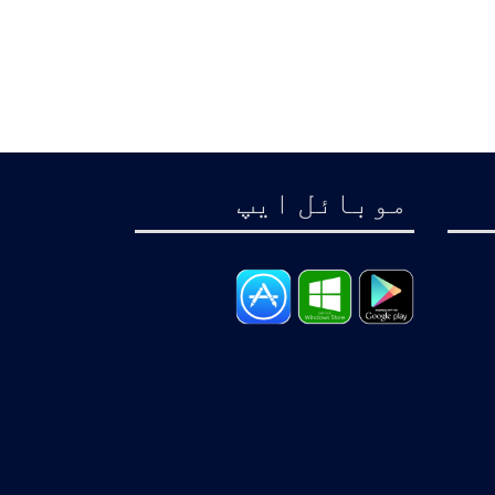
موبائل ايپ