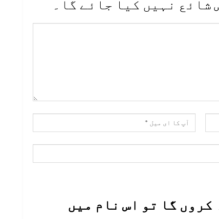
 شائع نہیں کیا جائے گا۔
کروں گا تو اس نام میں