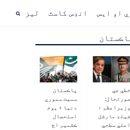
ي او ايس
انڊس کاسٽ
ليز
اڪستان
ڍ
پاڪستان
عالمي خبرون
طي جي
پاڪستان
ورتحال:
سميت سموري
زيراعظم ۽
دنيا ۾ يوم
يلڊ مارشل
استحصال
عليٰ سطحي
ڪشمير اڄ