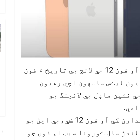
و
چ
ب
گذريل ڪيترن ئي مهينن کان آءِ فون 12 جي لانچ جي تاريخ ۽ فون
ٻ
يون ليڪس سامهون اچي رهيون
ص
ي نئين ماڊل جي لانچنگ جو
م
۾ 
آهي.
سڄي دنيا۾ آءِ فون جي واهپيدارن کي آءِ فون 12 ڪي،جي اچڻ جو
ندڙ سال ڪورونا سبب آءِ فون جو
پ