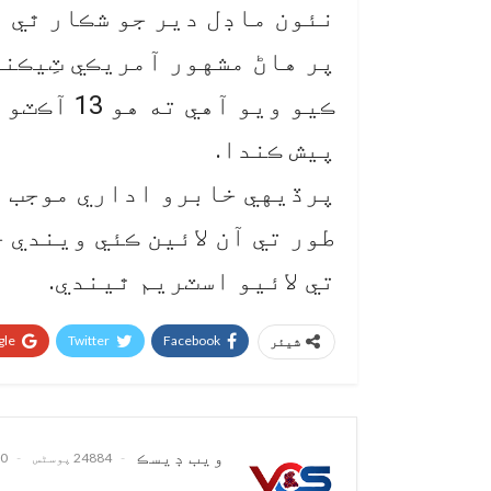
نئون ماڊل دير جو شڪار ٿي و
پر هاڻ مشهور آمريڪي ٽِيڪن
پيش ڪندا.
پرڏيهي خابرو اداري موجب ا
طور تي آن لائين ڪئي ويندي 
تي لائيو اسٽريم ٿيندي.
le+
Twitter
Facebook
شیئر
ويب ڊيسڪ
24884 پوسٹس
0 تبصرے