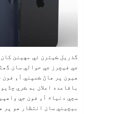
جي فيچرز جي حوالي سان گھڻ
هيون پر هاڻ ڪمپني آءِ فون ج
باقاعده اعلان به ڪري ڇڏيو 
بيچيني سان انتظار هو پر هل