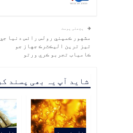
پچھلی پوسٹ
مشهور ڪمپني رولس رائس دنيا جي
تيز ترين اليڪٽرڪ جهاز جو
ڪامياب تجربو ڪري ورتو
شاید آپ یہ بھی پسند ک
خاص خبرون
خاص خ