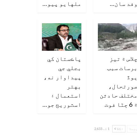
فد سان…
ملهايو پيو…
لاس ۾ تيز
پاڪستان کي
رسات سبب
بجلي جي
وڏ
پيداوار نه،
ورتحال،
بهتر
ختلف حادثن
استعمال ۽
6 ڄڻا فوت
اسٽوريج جو…
چھلا
اگلا
1 کے 2,633