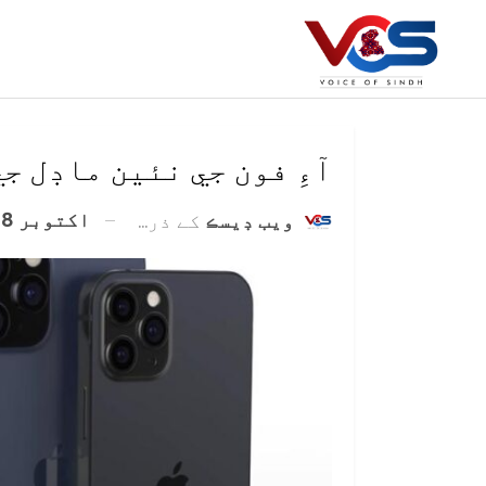
آءِ فون جي نئين ماڊل جي
اکتوبر 8, 2020
ويب ڊيسڪ
کے ذریعہ