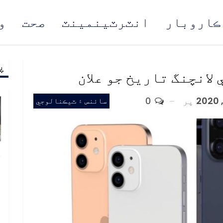
ڪاروبار
انٽرٽينمينٽ
صحت
و
پ
مُن
 لانچنگ تاريخ جو علان
پر
0
سائنس ۽ ٽيڪنالوجي
خ
ص
و
ف
ا