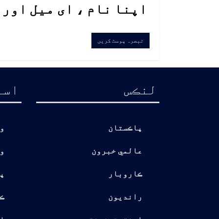
اپنا نام ، ای میل اور
لنڪس
اسا
پاڪستان
و
عالمي خبرون
و
ڪاروبار
پ
رانديون
ڪ