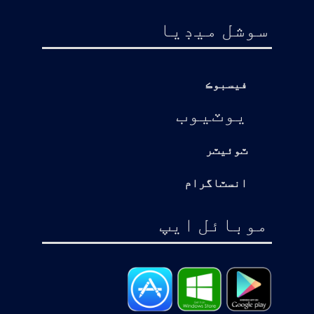
سوشل ميڊيا
فيسبوڪ
يوٽيوب
ٽوئيٽر
انسٽاگرام
موبائل ايپ