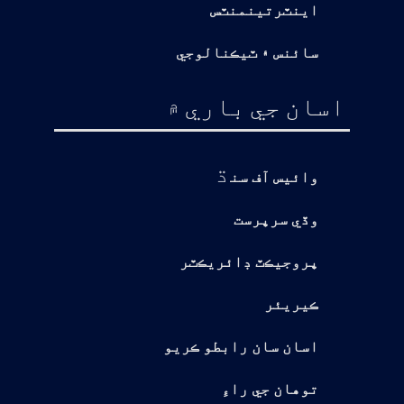
اينٽرتينمنٽس
سائنس ۽ ٽيڪنالوجي
اسان جي باري ۾
ڌ
وائيس آف سن
وڏي سرپرست
پروجيڪٽ ڊائريڪٽر
ڪيريئر
اسان سان رابطو ڪريو
توهان جي راءِ