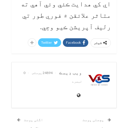
اي کي هدايت ڪئي وئي آهي ته
متاثر علائقن ۾ فوري طور تي
رليف آپريشن ڪيو وڃي.
Twitter
Facebook
شیئر
ويب ڊيسڪ
24894 پوسٹس
0
تبصرے
پچھلی پوسٹ
اگلی پوسٹ