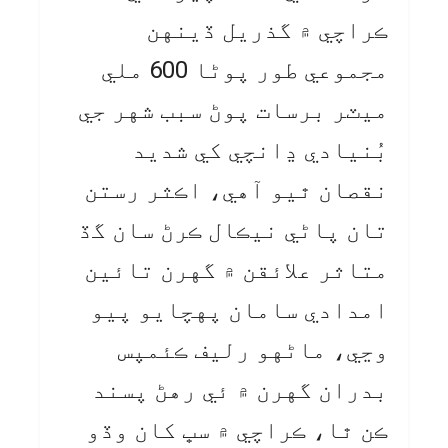
ڪراچي ۾ گذريل ڏينهن
مجموعي طور پوڻا 600 ملي
ميٽر برسات پوڻ سبب شهر جي
بُنيادي ڍانچي کي شديد
نقصان ٿيو آهي، اڪثر رستن
تان پاڻي نيڪال ڪرڻ سان گڏ
متاثر علائقن ۾ گهرن تائين
امدادي سامان پهچايو پيو
وڃي، ماڻهو رليف ڪئمپس
بدران گهرن ۾ ئي رهڻ پسند
ڪن ٿا، ڪراچي ۾ سڀ کان وڏو