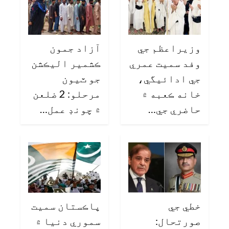
وزيراعظم جي
آزاد جمون
وفد سميت عمري
ڪشمير اليڪشن
جي ادائيگي،
جو ٽيون
خانه ڪعبه ۾
مرحلو: 2 ضلعن
حاضري جي…
۾ چونڊ عمل…
خطي جي
پاڪستان سميت
صورتحال:
سموري دنيا ۾