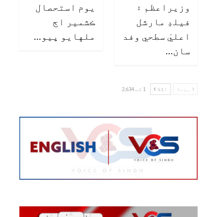
وزيراعظم ۽
يوم استحصال
فيلڊ مارشل
ڪشمير اڄ
اعليٰ سطحي وفد
ملهايو پيو…
سان…
پچھلا
اگلا
1 کے 2,634