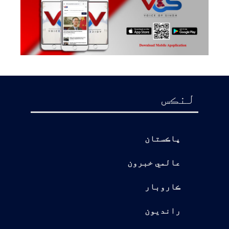
لنڪس
پاڪستان
عالمي خبرون
ڪاروبار
رانديون