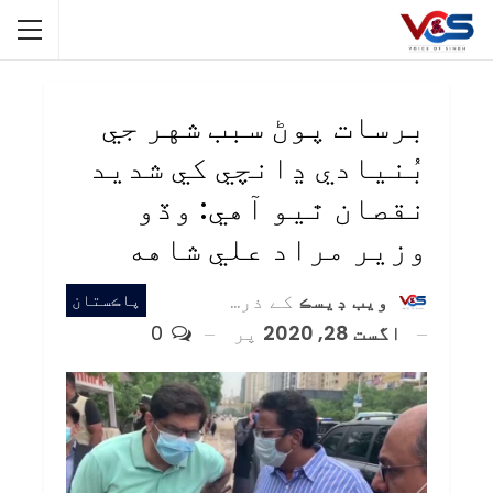
برسات پوڻ سبب شهر جي
بُنيادي ڍانچي کي شديد
نقصان ٿيو آهي: وڏو
وزير مراد علي شاهه
ويب ڊيسڪ
کے ذریعہ
پاڪستان
اگست 28, 2020
پر
0