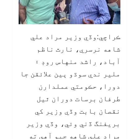
ڪراچي:وڏي وزير مراد علي
شاهه نرسري، نارٿ ناظم
آباد، راشد منهاس روڊ ۽
ملير ندي سوڌو ٻين علائقن جا
دورا، حڪومتي عملدارن
طرفان برسات دوران ٿيل
نقصان بابت وڏي وزير کي
بريفنگ ڏني وئي، وڏي وزير
مراد علي شاهه چيو آهي ته