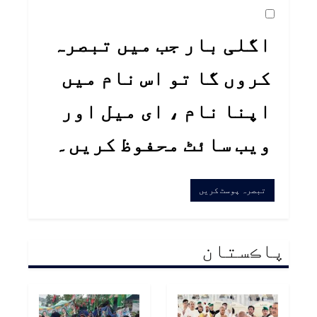
اگلی بار جب میں تبصرہ
کروں گا تو اس نام میں
اپنا نام ، ای میل اور
ویب سائٹ محفوظ کریں۔
پاڪستان