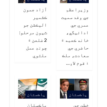
وزيراعظم
آزاد جمون
جي وفد سميت
ڪشمير
عمري جي
اليڪشن جو
ادائيگي،
ٽيون مرحلو:
خانه ڪعبه ۾
2 ضلعن ۾
حاضري جي
چونڊ عمل
سعادت، ملڪ
ملتوي
۽ قوم لاءِ…
پاڪستان
پاڪستان
خطي جي
پاڪستان