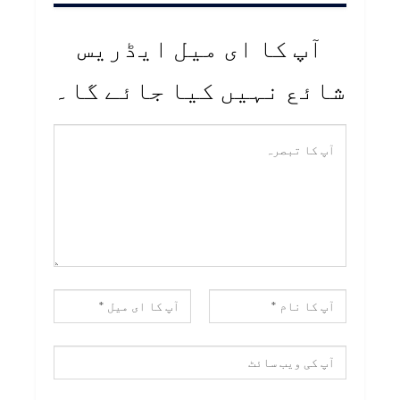
آپ کا ای میل ایڈریس
شائع نہیں کیا جائے گا۔