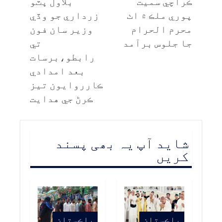
ڪراچي سميت
بلاول ڀٽو
پوري ملڪ ۾ اٺ
زرداري جو وڏي
محرم الحرام
وزير سان فون
جا جلوس برآمد
تي
رابطو،برسات
بعد امدادي
ڪارروايون تيز
ڪرڻ جي هدايت
شاید آپ یہ بھی پسند
کریں
پاڪستان
پاڪستان