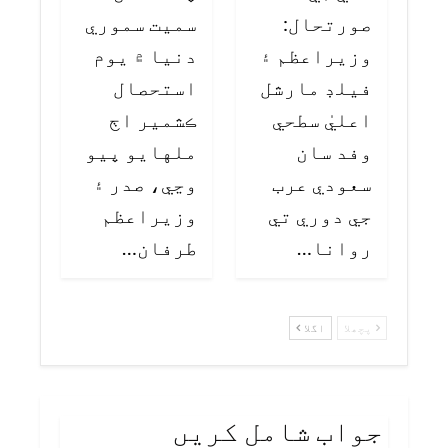
صورتحال:
سميت سموري
وزيراعظم ۽
دنيا ۾ يوم
فيلڊ مارشل
استحصال
اعليٰ سطحي
ڪشمير اڄ
وفد سان
ملهايو پيو
سعودي عرب
وڃي، صدر ۽
جي دوري تي
وزيراعظم
روانا…
طرفان…
پچھلا
اگلا
جواب شامل کریں