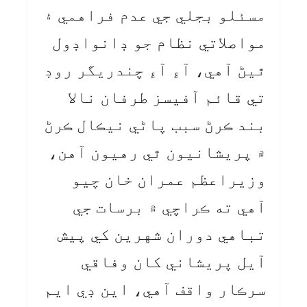
مسئلو بجلي جي عدم فراهمي ۽
مواصلاتي نظام جو ڊانواڊول
ٿيڻ آهي، آءِ آءِ چندريگر روڊ
تي قائم آفيسز طرفان نالا
بند ڪرڻ سبب پاڻي نيڪال ڪرڻ
۾ پريشانيون ٿي رهيون آهن،
وزيراعظم عمران خان چيو
آهي ته ڪراچي ۾ برسات جي
تباهي دوران شهرين کي پيش
آيل پريشاني کان وفاقي
سرڪار واقف آهي، اين ڊي ايم