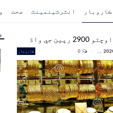
ڪاروبار
انٽرٽينمينٽ
صحت
و
پ
مُن
پين جي واڌ
پر
0
ڪاروبار
خ
ص
و
ف
ا