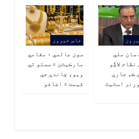
برون
خاص خبرون
سان ملي
سون عالمي ۽ مقامي
 نظام لاڳو
مارڪيٽن ۾ سستو ٿي
 ڪم جاري
ويو، چاندي جي
رنر اسٽيٽ
قيمت ۾ اضافو