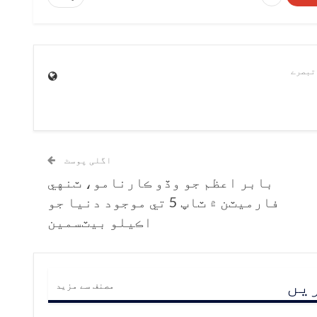
اگلی پوسٹ
بابر اعظم جو وڏو ڪارنامو، ٽنهي
فارميٽن ۾ ٽاپ 5 تي موجود دنيا جو
اڪيلو بيٽسمين
ریں
مصنف سے مزید