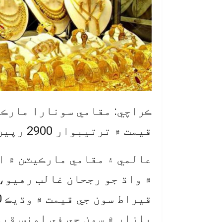
قيمت ۾ ترتيبوار 2900 رپين ۽ 2487 رپين جي واڌ ٿي آهي.
عالمي ۽ مقامي مارڪيٽن ۾ اڱ