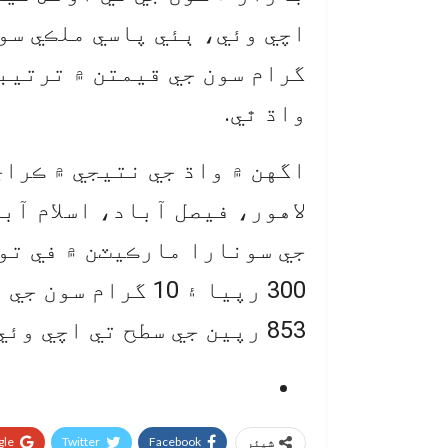
واڌ ٿي.
اگهن ۾ واڌ جي نتيجي ۾ ڪرا
لاهور، فيصل آباد، اسلام آ
853 رپين جي سطح تي اچي وئي.
le+
Twitter
Facebook
شیئر