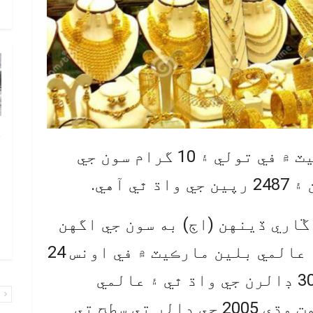
و
چ
ب
ڪراچي: مقامي سونارا مارڪيٽ ۾ في تولي ۽ 10 گرام سون جي
ٻ
ص
م
اري ڏينهن (اڄ) به سون جي اگهن
۾ 
۾ واڌ جو رجحان غالب رهيو، عالمي بلين مارڪيٽ ۾ في اونس 24
قيراط سون جي قيمت ۾ وڌيڪ 30 ڊالرن جي واڌ ٿي ۽ عالمي
پ
بازار ۾ سون جي في اونس قيمت وڌي 2005 جي ڊالر تي سطح تي