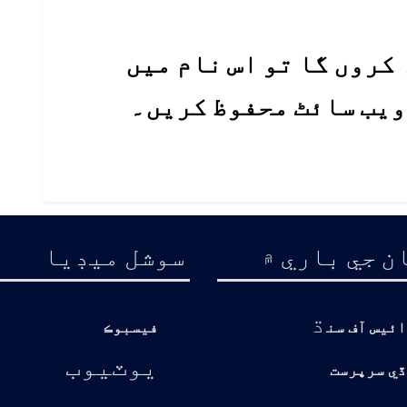
کروں گا تو اس نام میں
 ویب سائٹ محفوظ کریں۔
ن جي باري ۾
سوشل ميڊيا
ڌ
ائيس آف سن
فيسبوڪ
يوٽيوب
ڏي سرپرست