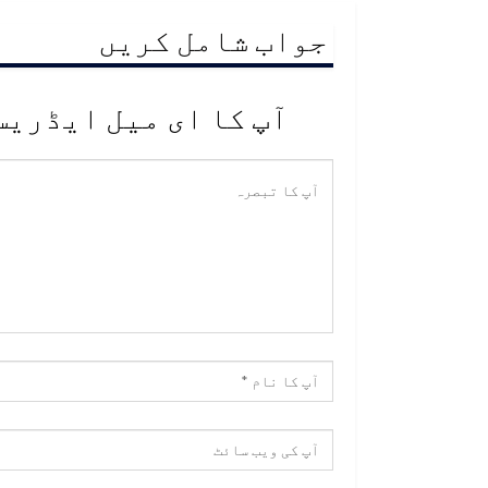
جواب شامل کریں
آپ کا ای میل ایڈریس