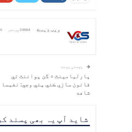
ويب ڊيسڪ
24884 پوسٹس
0 تبصرے
پچھلی پوسٹ
پارليامينٽ ۾ گن پوائنٽ تي
قانون سازي ڪئي پئي وڃي: نفيسا
شاهه
شاید آپ یہ بھی پسند ک