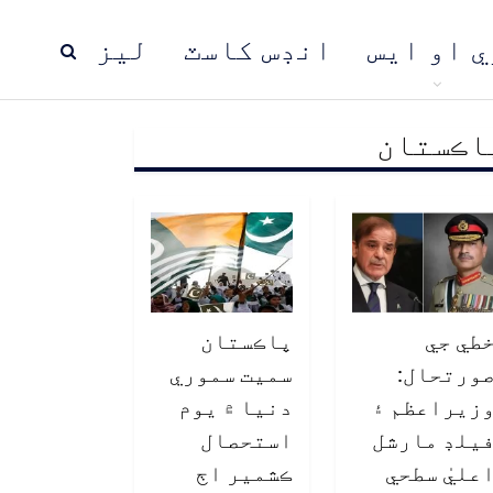
ي او ايس
انڊس کاسٽ
ليز
اڪستان
ڍ
پاڪستان
عالمي خبرون
طي جي
پاڪستان
ورتحال:
سميت سموري
زيراعظم ۽
دنيا ۾ يوم
يلڊ مارشل
استحصال
عليٰ سطحي
ڪشمير اڄ