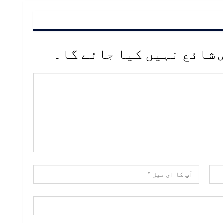
 شائع نہیں کیا جائے گا۔