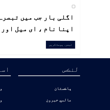
اگلی بار جب میں تبصرہ 
اپنا نام ، ای میل اور
لنڪس
اسا
پاڪستان
و
عالمي خبرون
و