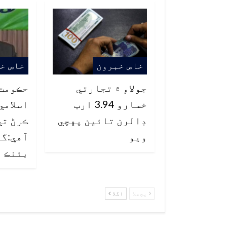
خاص خبرون
خاص خ
جولاءِ ۾ تجارتي
حڪومت 
خسارو 3.94 ارب
اسلامي
ڊالرن تائين پهچي
ڪرڻ تي
ويو
آهي:گو
بئنڪ
پچھلا
اگلا