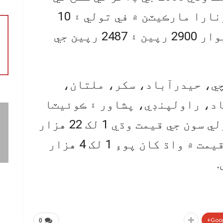
اچي وئي، ٻئي پاسي ملڪي سونارا مارڪيٽن ۾ في تولي ۽ 10
گرام سون جي قيمتن ۾ ترتيبوار 2900 رپين ۽ 2487 رپين جي
چي، حيدرآباد، سکر، ملتان،
باد، راولپنڊي، پشاور ۽ ڪوئيٽا
جي سونارا مارڪيٽن ۾ في تولي سون جي قيمت وڌي 1 لک 22 هزار
300 رپيا ۽ 10 گرام سون جي قيمت ۾ واڌ کان پوءِ 1 لک 4 هزار
Goog
0