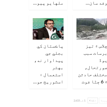
فد سان…
ملهايو پيو…
لاس ۾ تيز
پاڪستان کي
رسات سبب
بجلي جي
وڏ
پيداوار نه،
ورتحال،
بهتر
ختلف حادثن
استعمال ۽
6 ڄڻا فوت
اسٽوريج جو…
چھلا
اگلا
1 کے 2,633