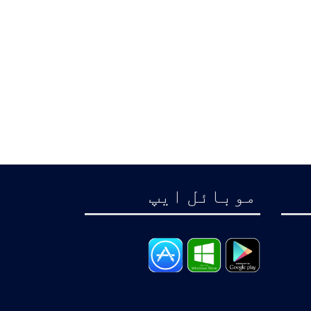
موبائل ايپ