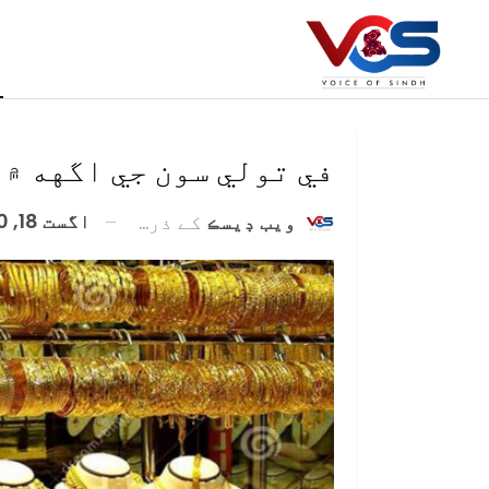
في تولي سون جي اگهه ۾ اوچتو 2900 ر
اگست 18, 2020
ويب ڊيسڪ
کے ذریعہ