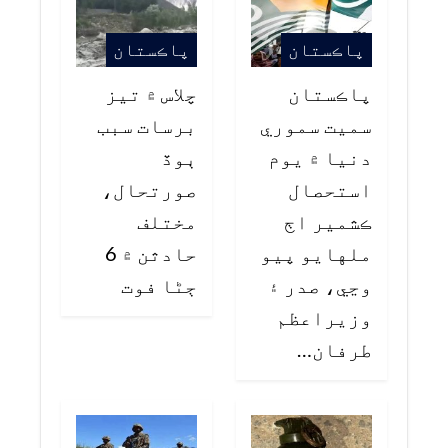
پاڪستان
پاڪستان
پاڪستان
چلاس ۾ تيز
سميت سموري
برسات سبب
دنيا ۾ يوم
ٻوڏ
استحصال
صورتحال،
ڪشمير اڄ
مختلف
ملهايو پيو
حادثن ۾ 6
وڃي، صدر ۽
ڄڻا فوت
وزيراعظم
طرفان…