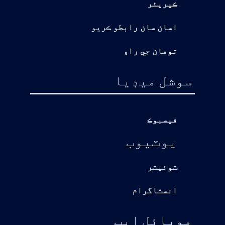
ڪيريئر
اسان سان رابطو ڪريو
توهان جي راءِ
سوشل ميڊيا
فيسبوڪ
يوٽيوب
ٽوئيٽر
انسٽاگرام
موبائل ايپ