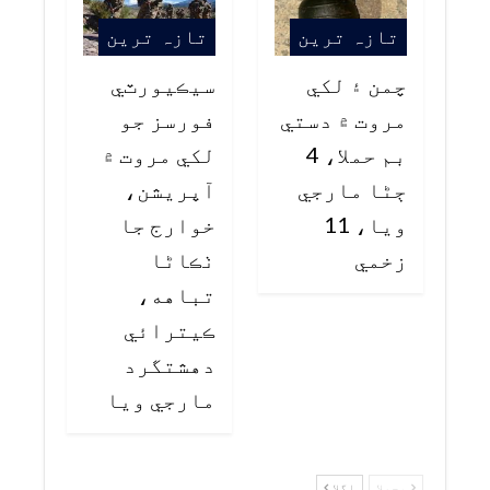
تازہ ترین
تازہ ترین
چمن ۽ لکي
سيڪيورٽي
مروت ۾ دستي
فورسز جو
بم حملا، 4
لکي مروت ۾
ڄڻا مارجي
آپريشن،
ويا، 11
خوارج جا
زخمي
ٺڪاڻا
تباهه،
ڪيترائي
دهشتگرد
مارجي ويا
پچھلا
اگلا