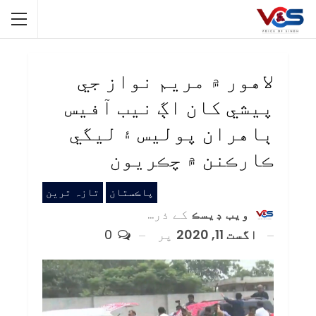
لاهور ۾ مريم نواز جي
پيشي کان اڳ نيب آفيس
ٻاهران پوليس ۽ ليگي
ڪارڪنن ۾ چڪريون
پاڪستان
تازہ ترین
ويب ڊيسڪ
کے ذریعہ
اگست 11, 2020
پر
0