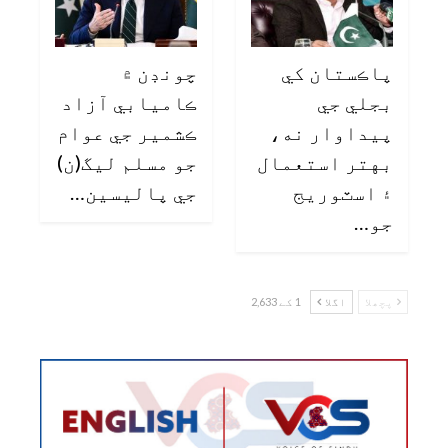
پاڪستان کي
چونڊن ۾
بجلي جي
ڪاميابي آزاد
پيداوار نه،
ڪشمير جي عوام
بهتر استعمال
جو مسلم ليگ(ن)
۽ اسٽوريج
جي پاليسين…
جو…
پچھلا
اگلا
1 کے 2,633