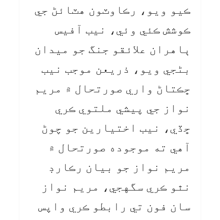
ڪيو ويو، رڪاوٽون هٽائڻ جي
ڪوشش ڪئي وئي، نيب آفيس
ٻاهران علائقو جنگ جو ميدان
بڻجي ويو، ذريعن موجب نيب
ڇڪتاڻ واري صورتحال ۾ مريم
نواز جي پيشي ملتوي ڪري
ڇڏي، نيب اختيارين جو چوڻ
آهي ته موجوده صورتحال ۾
مريم نواز جو بيان رڪارڊ
نٿو ڪري سگهجي، مريم نواز
سان فون تي رابطو ڪري واپس