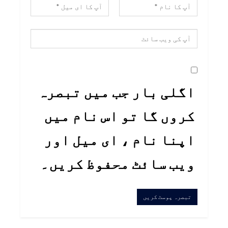
اگلی بار جب میں تبصرہ
کروں گا تو اس نام میں
اپنا نام ، ای میل اور
ویب سائٹ محفوظ کریں۔