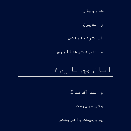
ڪاروبار
رانديون
اينٽرتينمنٽس
سائنس ۽ ٽيڪنالوجي
اسان جي باري ۾
ڌ
وائيس آف سن
وڏي سرپرست
پروجيڪٽ ڊائريڪٽر