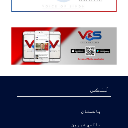
لنڪس
پاڪستان
عالمي خبرون