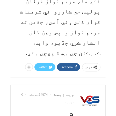
ٿئي ها، مريم نواز طرفان
پوليس جي ڪارروائي شرمناڪ
قرار ڏني وئي آهي، جڏهن ته
مريم نواز واپس وڃڻ کان
انڪار ڪري ڇڏيو، واپس
ڪارڪنن جي وچ ۾ پهچي وئي.
Twitter
Facebook
شیئر
ويب ڊيسڪ
24874 پوسٹس
0
تبصرے