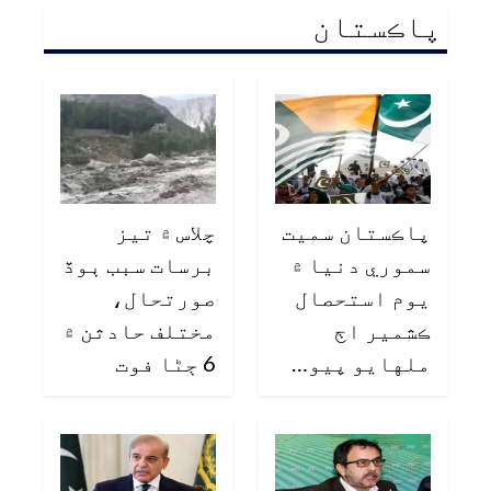
پاڪستان
پاڪستان سميت
چلاس ۾ تيز
سموري دنيا ۾
برسات سبب ٻوڏ
يوم استحصال
صورتحال،
ڪشمير اڄ
مختلف حادثن ۾
ملهايو پيو…
6 ڄڻا فوت