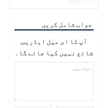
جواب شامل کریں
آپ کا ای میل ایڈریس
شائع نہیں کیا جائے گا۔