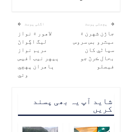
پچھلی پوسٹ
اگلی پوسٹ
جاڙن شهرن ۾
لاهور ۾ نواز
ميٽرو بس سروس
ليگ اڳواڻ
سڀاڻي کان
مريم نواز
بحال ڪرڻ جو
ٻيهر نيب آفيس
فيصلو
ٻاهران پهچي
وئي
شاید آپ یہ بھی پسند
کریں