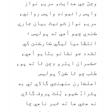
وڃڻ جي هدايت، مريم نواز
واپس رائيونڊ واپس رواني،
مريم نواز ٽوئيٽ بيان جاري
ڪندي چيو آهي ته پوليس ۽
انتظاميا ليگي ڪارڪنن کي
تشدد جو نشانو بڻايو آهي،
حڪمران ايترو ڊڄن ٿا ته پوءِ
طلب ڇو ٿا ڪن؟ پوليس
اهلڪارن منهنجي گاڏي تي به
پٿراءُ ڪيو، بُلٽ پروف گاڏي
نه هجي ها ته خبر ناهي ڇا