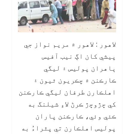
لاهور : لاهور ۾ مريم نواز جي
پيشي کان اڳ نيب آفيس
ٻاهران پوليس ۽ ليگي
ڪارڪنن ۾ چڪريون ٿيون ۽
اهلڪارن طرفان ليگي ڪارڪنن
کي ڇڙوڇڙ ڪرڻ لاءِ شيلنگ به
ڪئي وئي، ڪارڪنن پاران
پوليس اهلڪارن تي پٿراءُ به