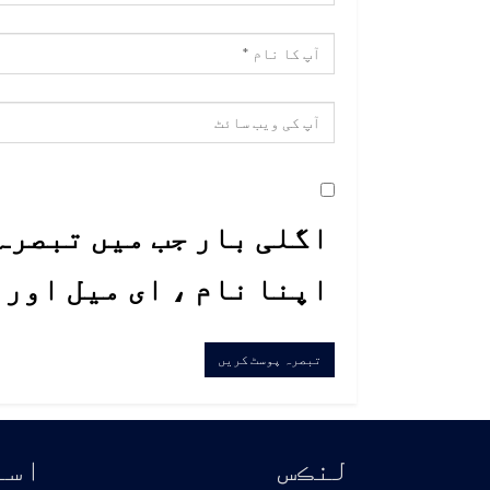
اگلی بار جب میں تبصرہ 
اپنا نام ، ای میل اور
لنڪس
اسا