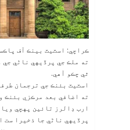
ڪراچي: اسٽيٽ بينڪ آف پاڪست
ٿي چڪو آهي.
اسٽيٽ بئنڪ جي ترجمان طرفا
ارب ڊالرز تائين پهچي ويا آ
پرڏيهي ناڻي جا ذخيرا ست ا