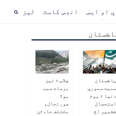
ي او ايس
انڊس کاسٽ
ليز
اڪستان
ڍ
پاڪستان
عالمي خبرون
اڪستان
چلاس ۾ تيز
ميت سموري
برسات سبب
نيا ۾ يوم
ٻوڏ
ستحصال
صورتحال،
شمير اڄ
مختلف حادثن