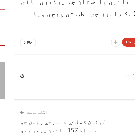
ء تائين پاڪستان جا پرڏيهي ناڻي
جا ذخيرا 19 ارب 56 ڪروڙ 29 لک ڊالرز جي سطح تي پهچي ويا
Goog
0
اگلی پوسٹ
لبنان ڌماڪي ۾ مارجي ويلن جو
تعداد 157 تائين پهچي ويو