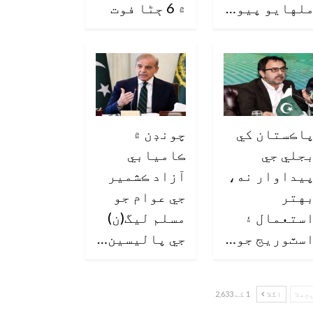
لهايو پيو…
۾ 6 ڄڻا فوت
اڪستان کي
چونڊن ۾
جلي جي
ڪاميابي
يداوار نه،
آزاد ڪشمير
هتر
جي عوام جو
ستعمال ۽
مسلم ليگ(ن)
سٽوريج جو…
جي پاليسين…
چھلا
اگلا
1 کے 2,633