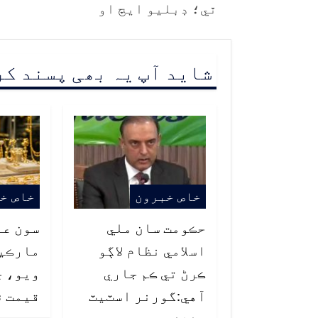
ٿي؛ ڊبليو ايڇ او
شاید آپ یہ بھی پسند ک
خاص خبرون
خاص خ
حڪومت سان ملي
سون عا
اسلامي نظام لاڳو
مارڪيٽ
ڪرڻ تي ڪم جاري
ويو، چ
آهي:گورنر اسٽيٽ
قيمت ۾
بئنڪ