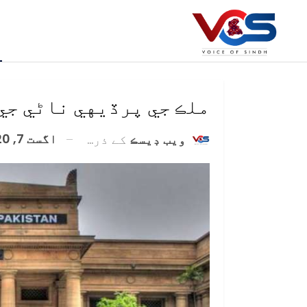
ملڪ جي پرڏيهي ناڻي جي
اگست 7, 2020
ويب ڊيسڪ
کے ذریعہ