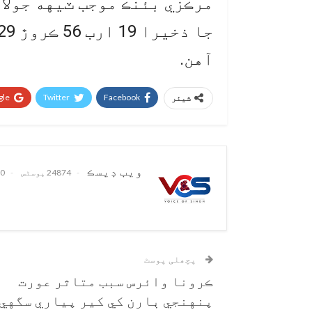
مرڪزي بئنڪ موجب ٽيهه جولا
آهن.
le+
Twitter
Facebook
شیئر
ويب ڊيسڪ
24874 پوسٹس
0 تبصرے
پچھلی پوسٹ
ڪرونا وائرس سبب متاثر عورت
پنهنجي ٻارن کي کير پياري سگهي