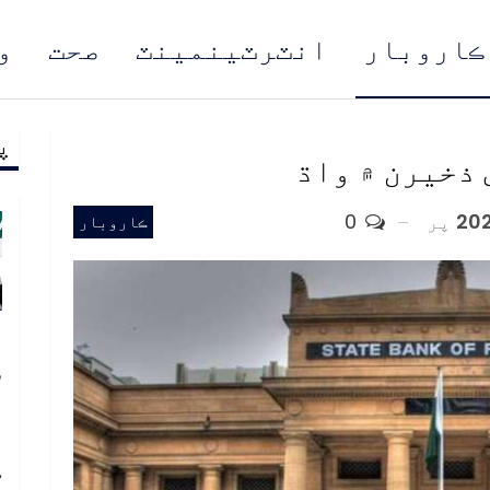
ڪاروبار
انٽرٽينمينٽ
صحت
و
پ
مُن
 ذخيرن ۾ واڌ
پر
0
ڪاروبار
پ
س
د
ا
ڪ