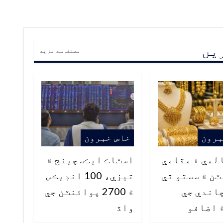
ریں
مصنف سے مزید
برون
خاص خبرون
لمي ۽ مقامي
اسٽاڪ ايڪسچينج ۾
ن ۾ سستو ٿي
تيزي، 100 انڊيڪس
اندي جي
۾ 2700 پوائنٽن جي
 اضافو
واڌ