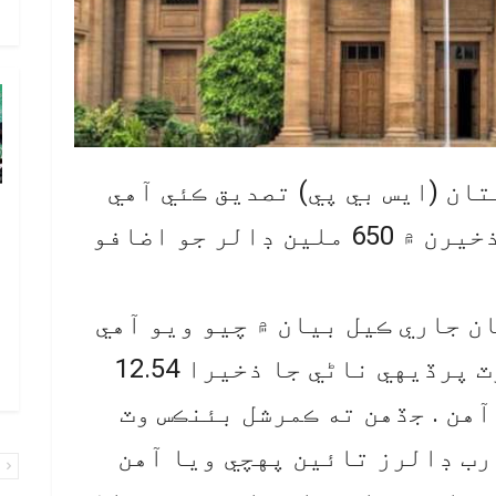
م
ان (ايس بي پي) تصديق ڪئي آهي
پ
ته ملڪ جي پرڏيهي ناڻي جي ذخيرن ۾ 650 ملين ڊالر جو اضافو
ب
پ
ب
ن جاري ڪيل بيان ۾ چيو ويو آهي
ا
ته اضافي بعد مرڪزي بئنڪ وٽ پرڏيهي ناڻي جا ذخيرا 12.54
ا
هن . جڏهن ته ڪمرشل بئنڪس وٽ
رب ڊالرز تائين پهچي ويا آهن
پ