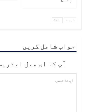
پچھلا
اگلا
جواب شامل کریں
آپ کا ای میل ایڈریس