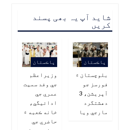
شاید آپ یہ بھی پسند
کریں
پاڪستان
پاڪستان
بلوچستان ۾
وزيراعظم
فورسز جو
جي وفد سميت
آپريشن، 3
عمري جي
دهشتگرد
ادائيگي،
مارجي ويا
خانه ڪعبه ۾
حاضري جي