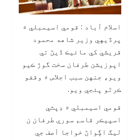
اسلام آباد : قومي اسيمبلي ۾
پرڏيهي وزير شاهه محمود
قريشي کي مائيڪ ڏيڻ تي
اپوزيشن طرفان سخت گوڙ ڪيو
ويو، جنهن سبب اجلاس ۾ وقفو
ڪرڻو پئجي ويو.
قومي اسيمبلي ۾ ڊپٽي
اسپيڪر قاسم سوري طرفان ن
ليگ اڳواڻ خواجا آصف جي