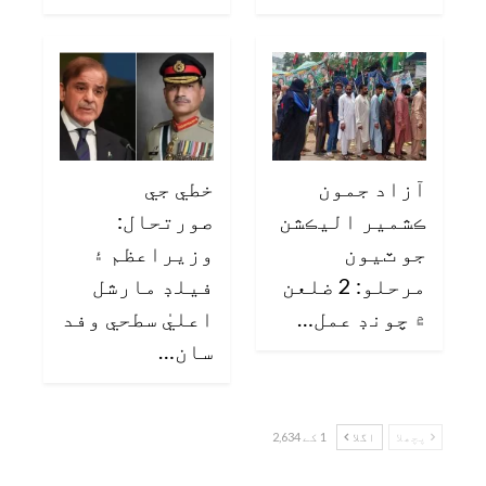
آزاد جمون
خطي جي
ڪشمير اليڪشن
صورتحال:
جو ٽيون
وزيراعظم ۽
مرحلو: 2 ضلعن
فيلڊ مارشل
۾ چونڊ عمل…
اعليٰ سطحي وفد
سان…
پچھلا
اگلا
1 کے 2,634