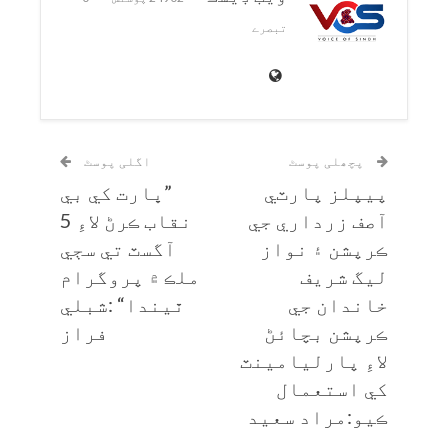
تبصرے
پچھلی پوسٹ
اگلی پوسٹ
پيپلز پارٽي
”ڀارت کي بي
آصف زرداري جي
نقاب ڪرڻ لاءِ 5
ڪرپشن ۽ نواز
آگسٽ تي سڄي
ليگ شريف
ملڪ ۾ پروگرام
خاندان جي
ٿيندا“ :شبلي
ڪرپشن بچائڻ
فراز
لاءِ پارليامينٽ
کي استعمال
ڪيو:مراد سعيد