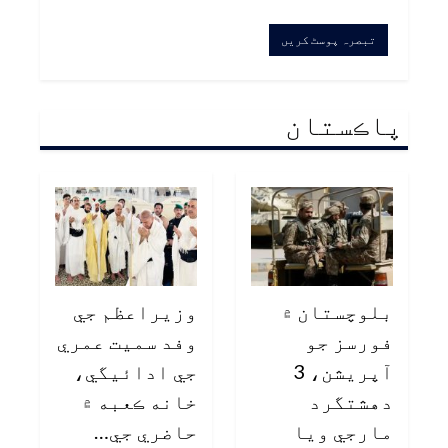
پاڪستان
بلوچستان ۾
وزيراعظم جي
فورسز جو
وفد سميت عمري
آپريشن، 3
جي ادائيگي،
دهشتگرد
خانه ڪعبه ۾
مارجي ويا
حاضري جي…