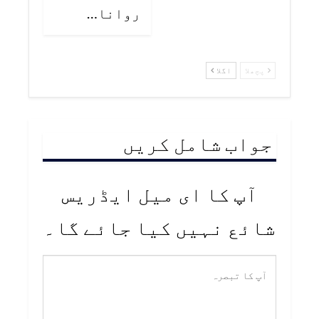
روانا…
پچھلا
اگلا
جواب شامل کریں
آپ کا ای میل ایڈریس
شائع نہیں کیا جائے گا۔