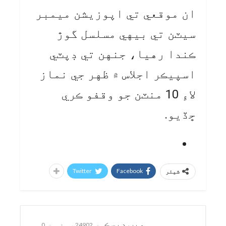
ان موقعي تي اپوزيشن ميمبر
سيٽن تي بيهي مسلسل گوڙ
ڪندا رهيا، جنهن تي ڊپٽي
اسپيڪر اجلاس ۾ ظهر جي نماز
لاءِ 10 منٽن جو وقفو ڪري
ڇڏيو.
Twitter
Facebook
شیئر
ويب ڊيسڪ
24902 پوسٹس
0