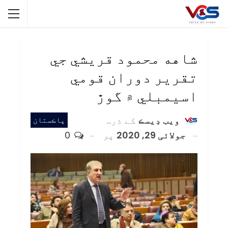
شاهه محمود قريشي جي
تقرير دوران قومي
اسيمبلي ۾ گوڙ
ويب ڊيسڪ
کے ذریعہ
پاڪستان
جولائی 29, 2020
پر
0