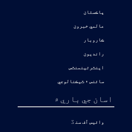
پاڪستان
عالمي خبرون
ڪاروبار
رانديون
اينٽرتينمنٽس
سائنس ۽ ٽيڪنالوجي
اسان جي باري ۾
ڌ
وائيس آف سن