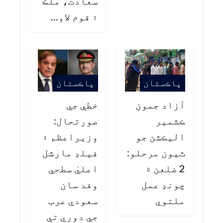
سعادت، ملڪ
۽ قوم لاءِ…
پاڪستان
پاڪستان
آزاد جمون
خطي جي
ڪشمير
صورتحال:
اليڪشن جو
وزيراعظم ۽
ٽيون مرحلو:
فيلڊ مارشل
2 ضلعن ۾
اعليٰ سطحي
چونڊ عمل
وفد سان
ملتوي
سعودي عرب
جي دوري تي