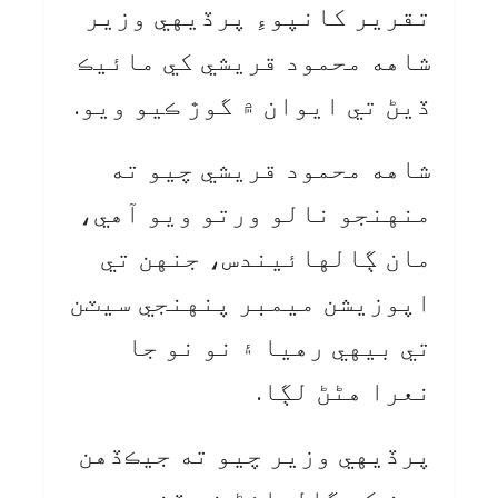
تقرير کانپوءِ پرڏيهي وزير
شاهه محمود قريشي کي مائيڪ
ڏيڻ تي ايوان ۾ گوڙ ڪيو ويو.
شاهه محمود قريشي چيو ته
منهنجو نالو ورتو ويو آهي،
مان ڳالهائيندس، جنهن تي
اپوزيشن ميمبر پنهنجي سيٽن
تي بيهي رهيا ۽ نو نو جا
نعرا هڻڻ لڳا.
پرڏيهي وزير چيو ته جيڪڏهن