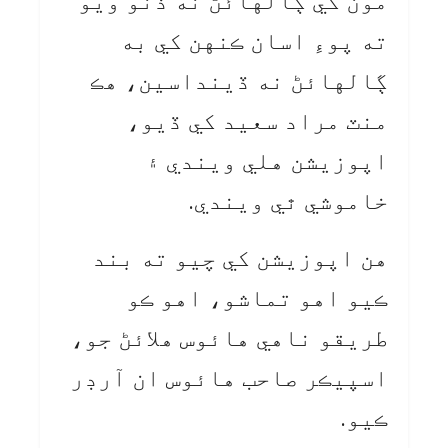
مون کي ڳالهائڻ نه ڏنو ويو
ته پوءِ اسان ڪنهن کي به
ڳالهائڻ نه ڏينداسين، هڪ
منٽ مراد سعيد کي ڏيو،
اپوزيشن هلي ويندي ۽
خاموشي ٿي ويندي.
هن اپوزيشن کي چيو ته بند
ڪيو اهو تماشو، اهو ڪو
طريقو ناهي هائوس هلائڻ جو،
اسپيڪر صاحب هائوس ان آرڊر
ڪيو.