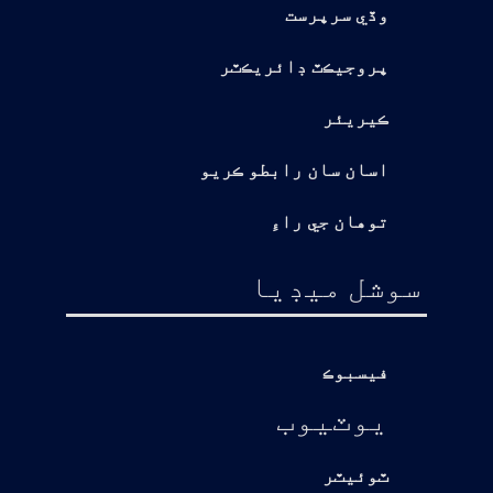
وڏي سرپرست
پروجيڪٽ ڊائريڪٽر
ڪيريئر
اسان سان رابطو ڪريو
توهان جي راءِ
سوشل ميڊيا
فيسبوڪ
يوٽيوب
ٽوئيٽر