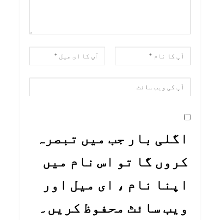
اگلی بار جب میں تبصرہ
کروں گا تو اس نام میں
اپنا نام ، ای میل اور
ویب سائٹ محفوظ کریں۔