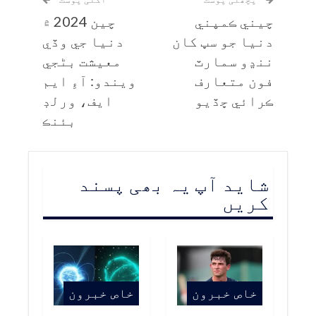
چيني ڪمپني
چين 2024 ۾
دنيا جو سڀ کان
دنيا جي وڏي
ننڍو سمارٽ
معيشت بڻجي
فون متعارف
ويندو: آءِ ايم
ڪرائي ڇڏيو
ايف، ورلڊ
بئنڪ
شاید آپ یہ بھی پسند
کریں
خاص خبرون
خاص خبرون