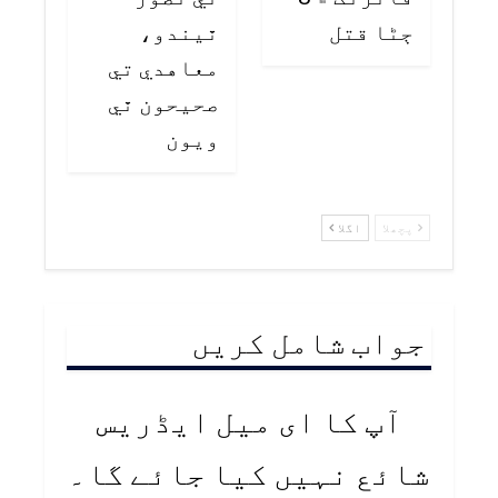
ڄڻا قتل
ٿيندو،
معاهدي تي
صحيحون ٿي
ويون
پچھلا
اگلا
جواب شامل کریں
آپ کا ای میل ایڈریس
شائع نہیں کیا جائے گا۔