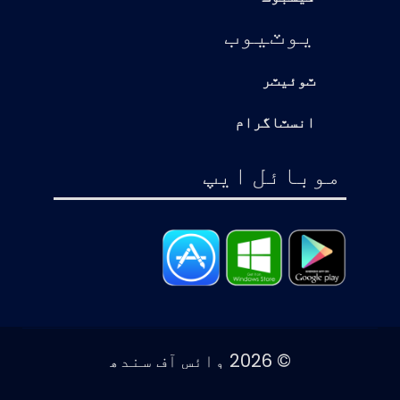
يوٽيوب
ٽوئيٽر
انسٽاگرام
موبائل ايپ
© 2026 وائس آف سندھ