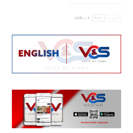
پچھلا
اگلا
1 کے 2,634