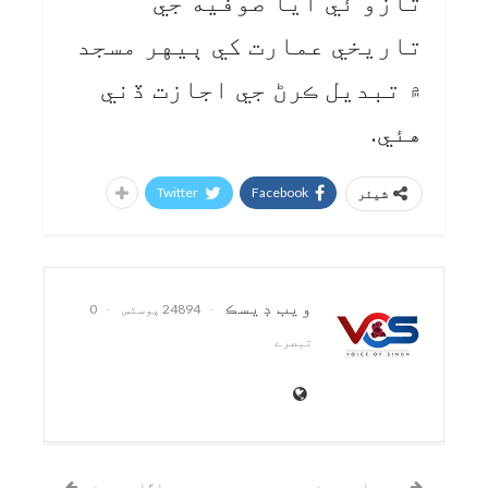
تازو ئي آيا صوفيه جي
تاريخي عمارت کي ٻيهر مسجد
۾ تبديل ڪرڻ جي اجازت ڏني
هئي.
Twitter
Facebook
شیئر
ويب ڊيسڪ
24894 پوسٹس
0
تبصرے
پچھلی پوسٹ
اگلی پوسٹ