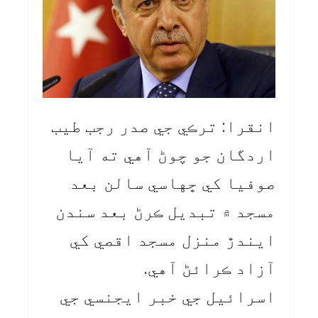
انقرا: ترڪي جي صدر رجب طيب
اردگان جو چوڻ آهي ته آيا
صوفيا کي ڇهاسي سالن بعد
مسجد ۾ تبديل ڪرڻ بعد سندن
ايندڙ منزل مسجد اقصي کي
آزاد ڪرائڻ آهي.
اسرائيل جي خبر ايجنسي جي