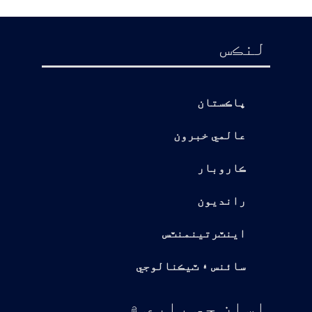
لنڪس
پاڪستان
عالمي خبرون
ڪاروبار
رانديون
اينٽرتينمنٽس
سائنس ۽ ٽيڪنالوجي
اسان جي باري ۾