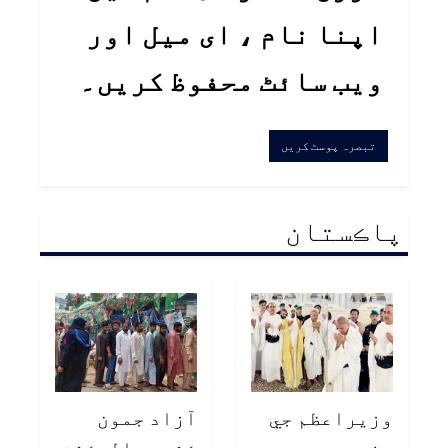
اپنا نام ، ای میل اور
ویب سائٹ محفوظ کریں۔
پاڪستان
وزيراعظم جي
آزاد جمون
وفد سميت عمري
ڪشمير اليڪشن