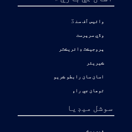
ڌ
وائيس آف سن
وڏي سرپرست
پروجيڪٽ ڊائريڪٽر
ڪيريئر
اسان سان رابطو ڪريو
توهان جي راءِ
سوشل ميڊيا
فيسبوڪ