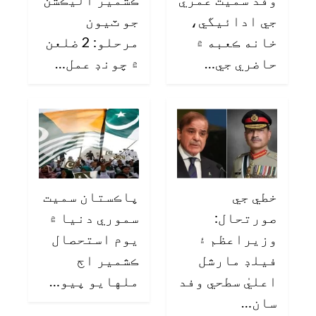
جي ادائيگي،
جو ٽيون
خانه ڪعبه ۾
مرحلو: 2 ضلعن
حاضري جي…
۾ چونڊ عمل…
خطي جي
پاڪستان سميت
صورتحال:
سموري دنيا ۾
وزيراعظم ۽
يوم استحصال
فيلڊ مارشل
ڪشمير اڄ
اعليٰ سطحي وفد
ملهايو پيو…
سان…