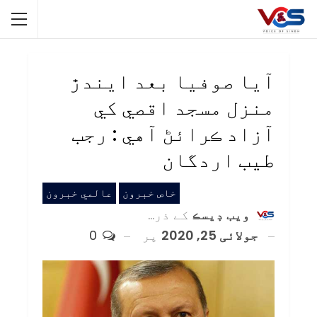
آيا صوفيا بعد ايندڙ
منزل مسجد اقصي کي
آزاد ڪرائڻ آهي : رجب
طيب اردگان
خاص خبرون
عالمي خبرون
ويب ڊيسڪ
کے ذریعہ
جولائی 25, 2020
پر
0