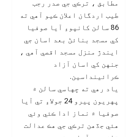
مطابق ، ترڪي جي صدر رجب
طيب اردگان اعلان ڪيو آهي ته
86 سالن کانپوءِ آيا صوفيا
کي مسجد بنائڻ بعد اسان جي
ايندڙ منزل مسجد اقصي آهي ،
جنهن کي اسان آزاد
ڪرائينداسين.
ياد رهي ته ڇهاسي سالن ۾
پهريون ڀيرو 24 جولاءِ تي آيا
صوفيا ۾ نماز ادا ڪئي وئي
هئي جڏهن ترڪي جي هڪ عدالت