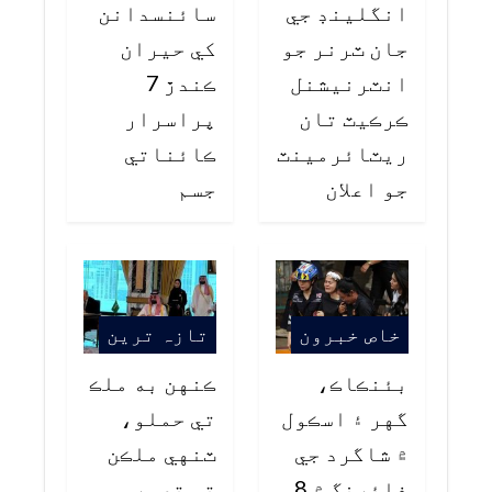
انگلينڊ جي
سائنسدانن
جان ٽرنر جو
کي حيران
انٽرنيشنل
ڪندڙ 7
ڪرڪيٽ تان
پراسرار
ريٽائرمينٽ
ڪائناتي
جو اعلان
جسم
خاص خبرون
تازہ ترین
بئنڪاڪ،
ڪنهن به ملڪ
گهر ۽ اسڪول
تي حملو،
۾ شاگرد جي
ٽنهي ملڪن
فائرنگ ۾ 8
تي تصور