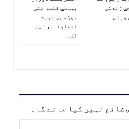
ي زندگي
بيوٽي فلٽر هٽي
 ورتي
وڃڻ سبب عورت
انفلوئنسر ڏيڍ
لک…
 شائع نہیں کیا جائے گا۔