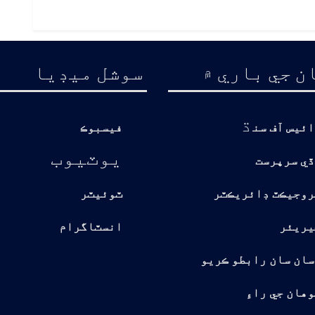
ن جي باري ۾
سوشل ميڊيا
ڌ
ائيس آف سن
فيسبوڪ
يوٽيوب
ڏي سرپرست
روجيڪٽ ڊائريڪٽر
ٽوئيٽر
يريئر
انسٽاگرام
سان سان رابطو ڪريو
هان جي راءِ