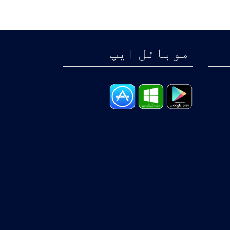
موبائل ايپ