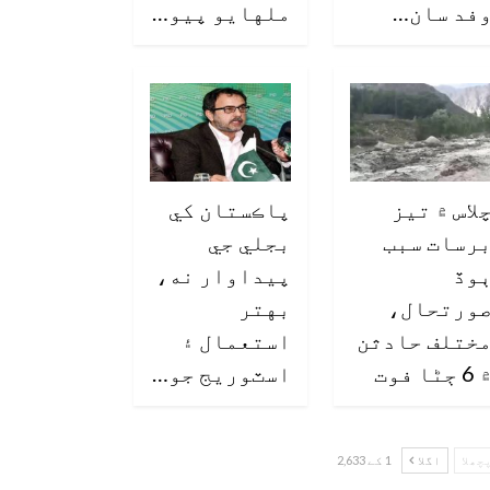
فد سان…
ملهايو پيو…
لاس ۾ تيز
پاڪستان کي
رسات سبب
بجلي جي
وڏ
پيداوار نه،
ورتحال،
بهتر
ختلف حادثن
استعمال ۽
6 ڄڻا فوت
اسٽوريج جو…
چھلا
اگلا
1 کے 2,633