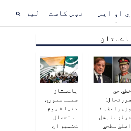
ي او ايس
انڊس کاسٽ
ليز
اڪستان
ڍ
پاڪستان
عالمي خبرون
طي جي
پاڪستان
ورتحال:
سميت سموري
زيراعظم ۽
دنيا ۾ يوم
يلڊ مارشل
استحصال
عليٰ سطحي
ڪشمير اڄ