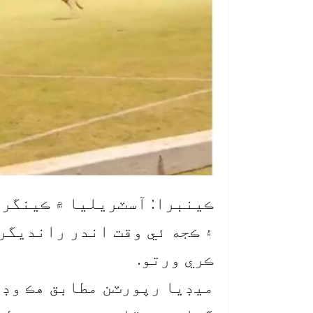
ڪينبرا: آسٽريليا ۾ ڪينگرو
۽ ڪجه ئي وقت اندر رانديگر
ڪري ورتو.
ميڊيا رپورٽن مطابق هڪ وڊي