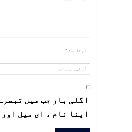
اگلی بار جب میں تبصرہ 
اپنا نام ، ای میل اور