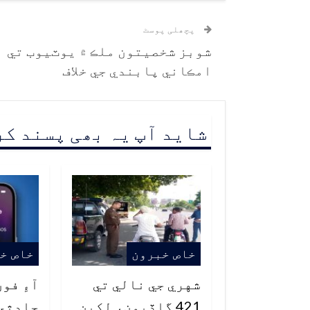
پچھلی پوسٹ
شوبز شخصيتون ملڪ ۾ يوٽيوب تي
امڪاني پابندي جي خلاف
شاید آپ یہ بھی پسند ک
خاص خبرون
خاص خ
شهري جي نالي تي
آءِ فو
421 گاڏيون، لکين
حادثي 