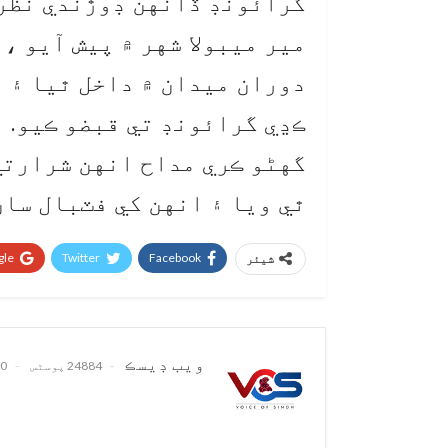
گرائونڊ ڏانهن ڊوڙندي نظر 
مير ميبولا شهر ۾ پيش آيو ،
دوران ميدان ۾ داخل ٿيا ۽ 
ڪڍي گرائونڊ تي قبضو ڪيو.
گهڻو ڪري مداح انهن شرارتي
ٿي ويا ۽ انهن کي فٽبال سان
le+
Twitter
Facebook
شیئر
ويب ڊيسڪ
24884 پوسٹس
0 تبصرے