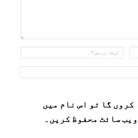
کروں گا تو اس نام میں
 ویب سائٹ محفوظ کریں۔