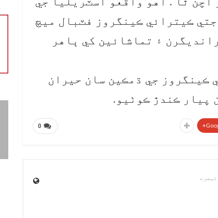
اچن ٿا . اهو واقعو آسٽريليا جي
 جتي ڪيترائي ڪينگروز فٽبال ميچ
رانديگرن ۽ تماشائين کي ٻاهر
 ڪينگروز جي ڌمڪين سان حيران
 پيار ڪندڙ ڪوٺيو.
Goog
0