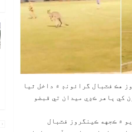
و
چ
ب
ٻ
ص
ز هڪ فٽبال گرائونڊ ۾ داخل ٿيا
م
ن کي ٻاهر ڪڍي ميدان تي قبضو
۾ 
و ۾ ڪجهه ڪينگروز فٽبال
پ