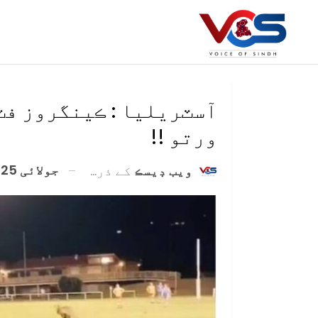
آسٽريليا : ڪينگروز فٽ
ورتو !!
جولائی 25, 2020
ويب ڊيسڪ
کے ذریعہ