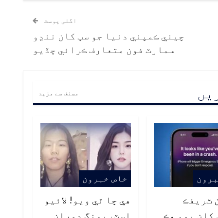
اگلی پوسٹ
چيني ڪمپني دنيا جو سڀ کان ننڍو
سمارٽ فون متعارف ڪرائي ڇڏيو
ریں
مصنف سے مزید
برون
خاص خبرون
ن ٽريفڪ
هي ڇا ٿي ويو! لائيو
کان پوءِ هڪ
اسٽريمنگ دوران