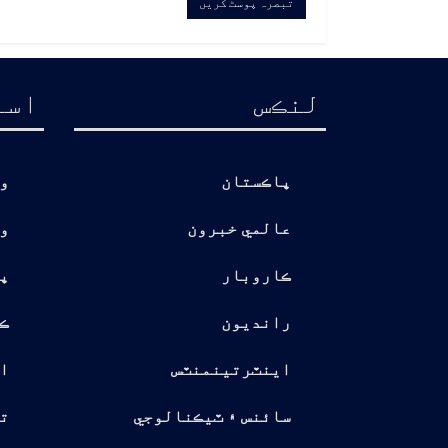
لنڪس
اسا
پاڪستان
و
عالمي خبرون
و
ڪاروبار
پ
رانديون
ڪ
اينٽرتينمنٽس
ا
سائنس ۽ ٽيڪنالوجي
تو