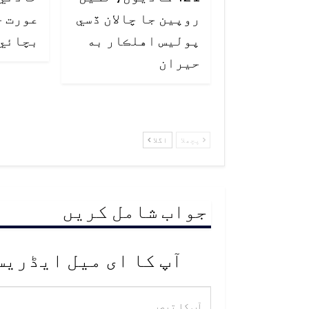
روپين جا چالان ڏسي
عورت ج
پوليس اهلڪار به
بچائي
حيران
پچھلا
اگلا
جواب شامل کریں
آپ کا ای میل ایڈریس