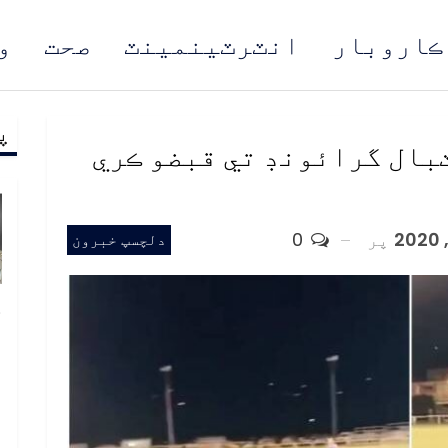
ڪاروبار
انٽرٽينمينٽ
صحت
و
پ
مُن
بال گرائونڊ تي قبضو ڪري
پر
0
دلچسپ خبرون
خ
ص
و
ف
ا