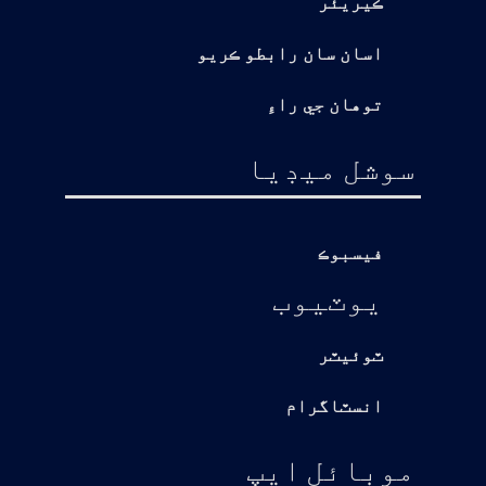
ڪيريئر
اسان سان رابطو ڪريو
توهان جي راءِ
سوشل ميڊيا
فيسبوڪ
يوٽيوب
ٽوئيٽر
انسٽاگرام
موبائل ايپ