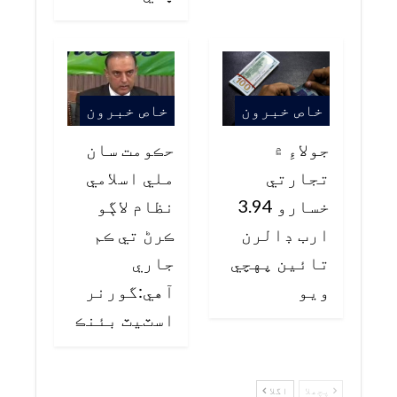
خاص خبرون
خاص خبرون
جولاءِ ۾
حڪومت سان
تجارتي
ملي اسلامي
خسارو 3.94
نظام لاڳو
ارب ڊالرن
ڪرڻ تي ڪم
تائين پهچي
جاري
ويو
آهي:گورنر
اسٽيٽ بئنڪ
پچھلا
اگلا