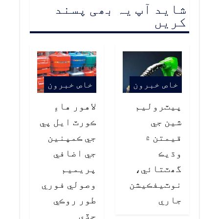
شاید آپ یہ بھی پسند
کریں
خاص خبرون
خاص خبرون
پيٽروليم
لاهور هاءِ
شين جي
ڪورٽ ايل پي
قيمتن ۾
جي ڪمپنين
وڌيڪ
جي اضافي
گھٽتائي،
پريميم
نوٽيفڪيشن
وصولي فوري
جاري
طور روڪي
ڇڏي