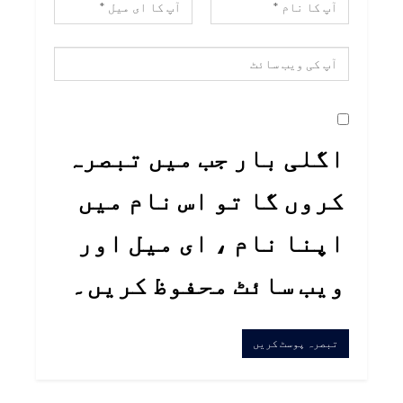
اگلی بار جب میں تبصرہ
کروں گا تو اس نام میں
اپنا نام ، ای میل اور
ویب سائٹ محفوظ کریں۔