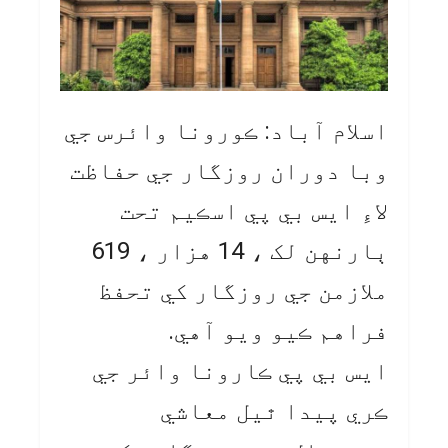
اسلام آباد: ڪورونا وائرس جي
وبا دوران روزگار جي حفاظت
لاءِ ايس بي پي اسڪيم تحت
ٻارنهن لک ، 14 هزار ، 619
ملازمن جي روزگار کي تحفظ
فراهم ڪيو ويو آهي.
ايس بي پي ڪارونا وائر جي
ڪري پيدا ٿيل معاشي