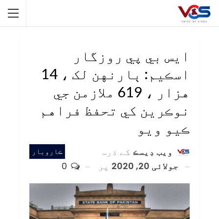
ايس بي پي روزگار
اسڪيم: ٻارنهن لک ، 14
هزار ، 619 ملازمن جي
نوڪرين کي تحفظ فراهم
ڪيو ويو
ويب ڊيسڪ
کے ذریعہ
ڪاروبار
جولائی 20, 2020
پر
0