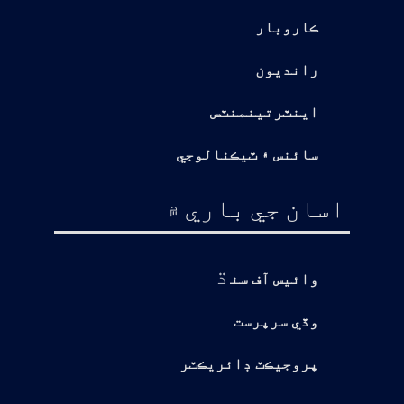
ڪاروبار
رانديون
اينٽرتينمنٽس
سائنس ۽ ٽيڪنالوجي
اسان جي باري ۾
ڌ
وائيس آف سن
وڏي سرپرست
پروجيڪٽ ڊائريڪٽر