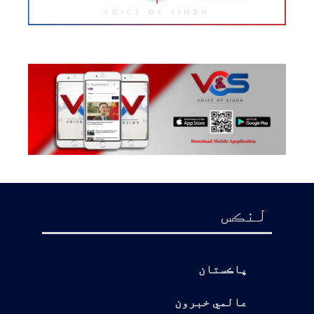
لنڪس
پاڪستان
عالمي خبرون