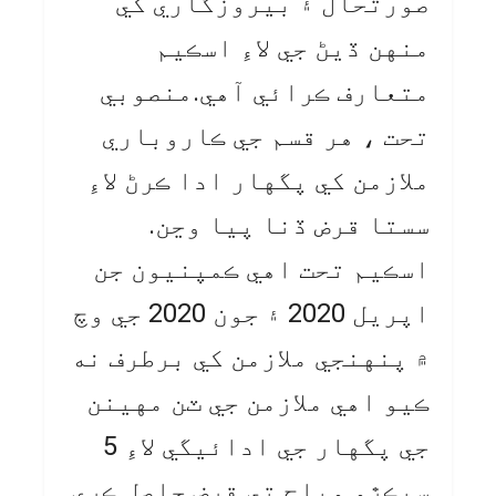
صورتحال ۽ بيروزگاري کي
منهن ڏيڻ جي لاءِ اسڪيم
متعارف ڪرائي آهي.منصوبي
تحت ، هر قسم جي ڪاروباري
ملازمن کي پگهار ادا ڪرڻ لاءِ
سستا قرض ڏنا پيا وڃن.
اسڪيم تحت اهي ڪمپنيون جن
اپريل 2020 ۽ جون 2020 جي وچ
۾ پنهنجي ملازمن کي برطرف نه
ڪيو اهي ملازمن جي ٽن مهينن
جي پگهار جي ادائيگي لاءِ 5
سيڪڙو وياج تي قرض حاصل ڪري