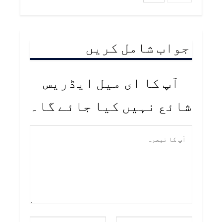
جواب شامل کریں
آپ کا ای میل ایڈریس
شائع نہیں کیا جائے گا۔