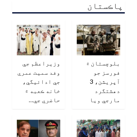
پاڪستان
بلوچستان ۾
وزيراعظم جي
فورسز جو
وفد سميت عمري
آپريشن، 3
جي ادائيگي،
دهشتگرد
خانه ڪعبه ۾
مارجي ويا
حاضري جي…