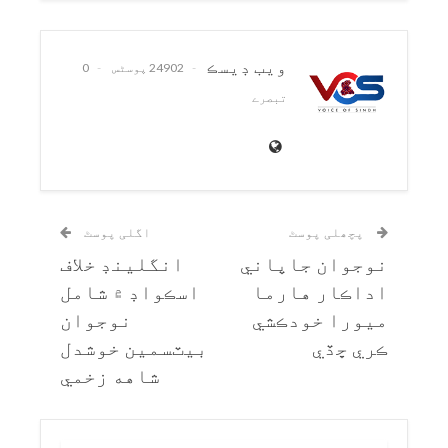
ويب ڊيسڪ
24902 پوسٹس
0
تبصرے
پچھلی پوسٹ
اگلی پوسٹ
نوجوان جاپاني
انگلينڊ خلاف
اداڪار هارما
اسڪواڊ ۾ شامل
ميورا خودڪشي
نوجوان
ڪري ڇڏي
بيٽسمين خوشدل
شاهه زخمي