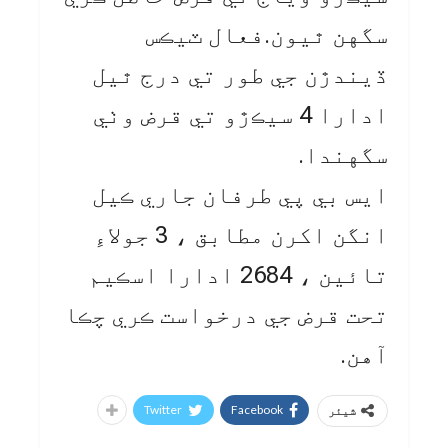
سگهن ٿيون.فعال ٽيڪس
ڏيندڙن جي طور تي درج ٿيل
ادارا 4 سيڪڙو تي قرض وٺي
سگهندا.
ايس بي پي طرفان جاري ڪيل
انگن اکرن مطابق ، 3 جولاءِ
تائين ، 2684 ادارا اسڪيم
تحت قرض جي درخواست ڪري چڪا
آهن.
Twitter
Facebook
شیئر