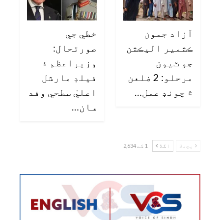
آزاد جمون
خطي جي
ڪشمير اليڪشن
صورتحال:
جو ٽيون
وزيراعظم ۽
مرحلو: 2 ضلعن
فيلڊ مارشل
۾ چونڊ عمل…
اعليٰ سطحي وفد
سان…
پچھلا
اگلا
1 کے 2,634