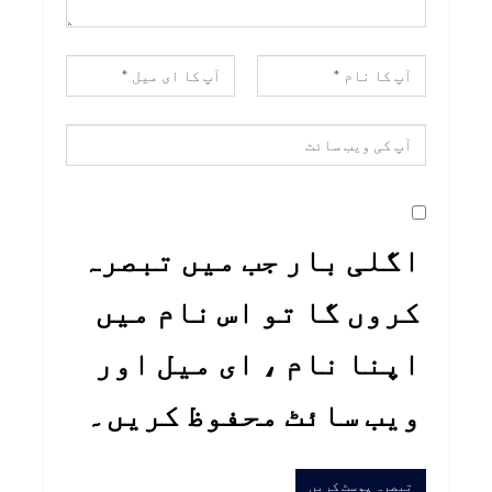
اگلی بار جب میں تبصرہ
کروں گا تو اس نام میں
اپنا نام ، ای میل اور
ویب سائٹ محفوظ کریں۔