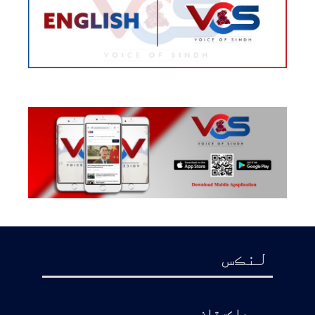
لنڪس
پاڪستان