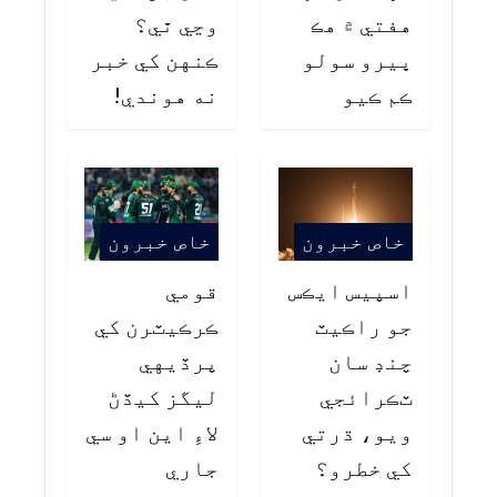
هفتي ۾ هڪ
وڃي ٿي؟
ڀيرو سولو
ڪنهن کي خبر
ڪم ڪيو
نه هوندي!
خاص خبرون
خاص خبرون
اسپيس ايڪس
قومي
جو راڪيٽ
ڪرڪيٽرن کي
چنڊ سان
پرڏيهي
ٽڪرائجي
ليگز کيڏڻ
ويو، ڌرتي
لاءِ اين او سي
کي خطرو؟
جاري