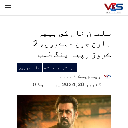
سلمان خان کي ٻيهر
مارڻ جون ڌمڪيون، 2
ڪروڙ رپيا ڀنگ طلب
اينٽرتينمنٽس
خاص خبرون
ويب ڊيسڪ
کے ذریعہ
اکتوبر 30, 2024
پر
0