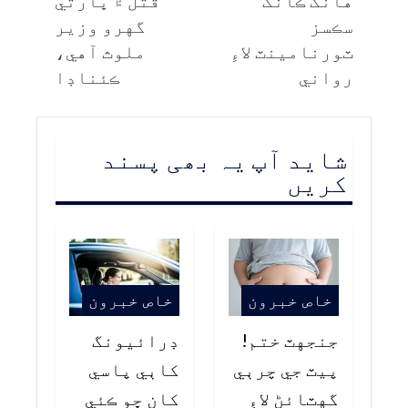
هانگ ڪانگ
قتل ۾ ڀارتي
سڪسز
گهرو وزير
ٽورنامينٽ لاءِ
ملوث آهي،
رواني
ڪئناڊا
شاید آپ یہ بھی پسند
کریں
خاص خبرون
خاص خبرون
جنجهٽ ختم!
ڊرائيونگ
پيٽ جي چرٻي
کاٻي پاسي
گهٽائڻ لاءِ
کان ڇو ڪئي