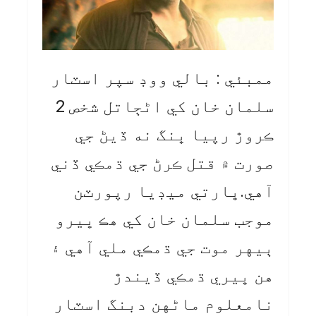
ممبئي : بالي ووڊ سپر اسٽار
سلمان خان کي اڻڄاتل شخص 2
ڪروڙ رپيا ڀنگ نه ڏيڻ جي
صورت ۾ قتل ڪرڻ جي ڌمڪي ڏني
آهي.ڀارتي ميڊيا رپورٽن
موجب سلمان خان کي هڪ ڀيرو
ٻيهر موت جي ڌمڪي ملي آهي ۽
هن ڀيري ڌمڪي ڏيندڙ
نامعلوم ماڻهن دبنگ اسٽار