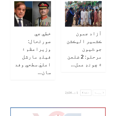
آزاد جمون
خطي جي
ڪشمير اليڪشن
صورتحال:
جو ٽيون
وزيراعظم ۽
مرحلو: 2 ضلعن
فيلڊ مارشل
۾ چونڊ عمل…
اعليٰ سطحي وفد
سان…
پچھلا
اگلا
1 کے 2,634