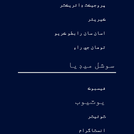
پروجيڪٽ ڊائريڪٽر
ڪيريئر
اسان سان رابطو ڪريو
توهان جي راءِ
سوشل ميڊيا
فيسبوڪ
يوٽيوب
ٽوئيٽر
انسٽاگرام