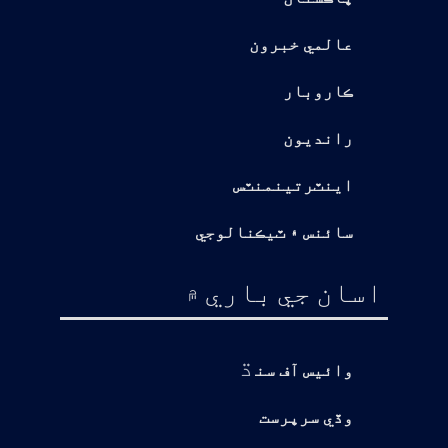
عالمي خبرون
ڪاروبار
رانديون
اينٽرتينمنٽس
سائنس ۽ ٽيڪنالوجي
اسان جي باري ۾
ڌ
وائيس آف سن
وڏي سرپرست