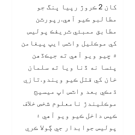
کان 2 ڪروڙ رپيا ڀنگ جو
مطالبو ڪيو آهي.رپورٽن
مطابق ممبئي ٽريفڪ پوليس
کي موڪليل واٽس ايپ پيغامن
۾ چيو ويو آهي ته جيڪڏهن
پئسا نه ڏنا ويا ته سلمان
خان کي قتل ڪيو ويندو.تازي
ڌمڪي بعد واٽس اپ ميسيج
موڪليندڙ نامعلوم شخص خلاف
ڪيس داخل ڪيو ويو آهي ۽
پوليس جوابدار جي ڳولا ڪري