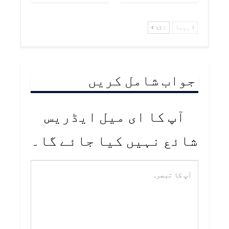
پچھلا
اگلا
جواب شامل کریں
آپ کا ای میل ایڈریس
شائع نہیں کیا جائے گا۔