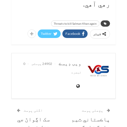
رهي آهي.
Threats to kill Salman Khan again
Twitter
Facebook
شیئر
ويب ڊيسڪ
24902 پوسٹس
0
تبصرے
پچھلی پوسٹ
اگلی پوسٹ
پاڪستاني ٽيم
سک اڳواڻ جي