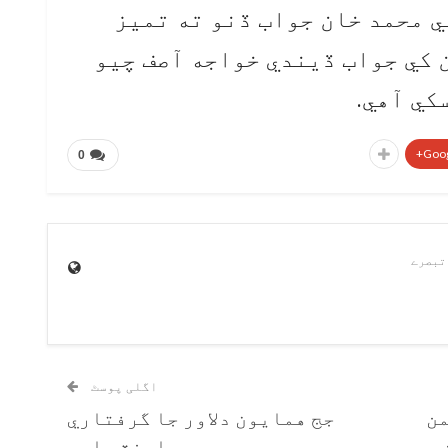
ي محمد خان جواب ڏنو ته تميز
 کي جواب ڏيندي خواجه آصف چيو
کي آهي.
Goog
0
اگلی پوسٹ
من
جج همايون دلاور جا گرفتاري
هن
وارنٽ جاري