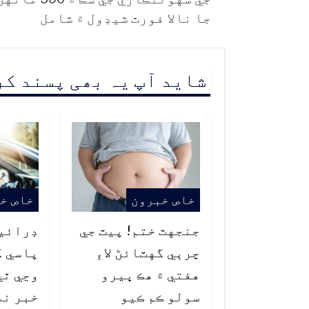
جا نالا فورٿ شيڊول ۾ شامل
شاید آپ یہ بھی پسند ک
خاص خبرون
خاص خ
جنجهٽ ختم! پيٽ جي
ڊرائي
چرٻي گهٽائڻ لاءِ
پاسي ک
هفتي ۾ هڪ ڀيرو
وڃي ٿي
سولو ڪم ڪيو
خبر نه