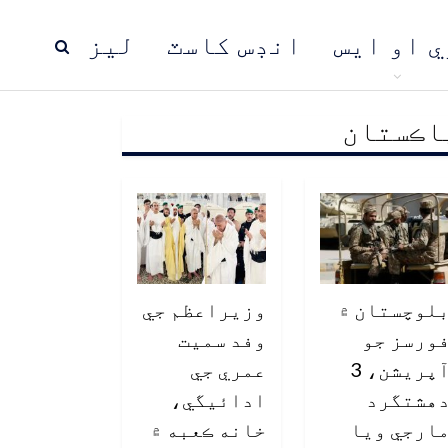
ي او ايس
انڊس کاسٽ
ليز
اڪستان
ڍ
پاڪستان
عالمي خبرون
لوچستان ۾
وزيراعظم جي
ورسز جو
وفد سميت
آپريشن، 3
عمري جي
هشتگرد
ادائيگي،
ارجي ويا
خانه ڪعبه ۾