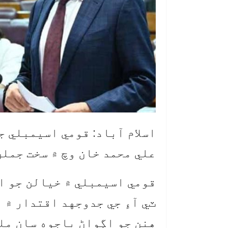
اسلام آباد: قومي اسيمبلي جي
علي محمد خان وچ ۾ سخت جملن 
قومي اسيمبلي ۾ خيالن جو ا
ٽي آءِ جي جدوجهد اقتدار ۾ ا
هنن جو اڳواڻ باجوه سان ملڻ 