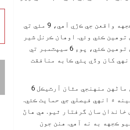
هن چيو ته ڪالهوڪو واقعو ڪجهه واقعن جي ڪڙي آهي، 9 مئي تي
 توهين ڪئي وئي. اوهان ڪرنل شير
خان جو مجسمو ٽوڙي انهي جي توهين ڪئي، پوءِ 6 سيپٽمبر تي
نهي کان وڏي ٻئي ڪابه منافقت
دفاع واري وزير چيو ته هنن ماڻهن منهنجي مٿان آرٽيڪل 6
ينه ۾ انهي فيصلي جي حمايت ڪئي.
خاندان سان گرفتار ٿيو. هي هاڻ
و ڪجهه به نه آهي. هنن جون