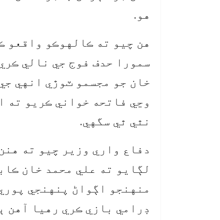
هو.
سمورا حدف فوج جي نالي ڪري
وڃي فاتحه خواني ڪريو ته ا
نٿي ٿي سگهي.
لڳايو ته علي محمد خان ڪاب
منهنجو اڳواڻ پنهنجي پوري 
ڊرامي بازي ڪري رهيا آهن ٻي