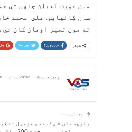
مان عورت آهيان جنهن تي عل
سان ڳالهايو. علي محمد خان
ته مون تميز اوهان کان ئي س
le+
Twitter
Facebook
شیئر
ويب ڊيسڪ
24902 پوسٹس
0 تبصرے
پچھلی پوسٹ
بلوچستان ۾ پابندي مڙهيل تنظي
جي سهولتڪاري جي شڪ ۾ 300 ماڻ