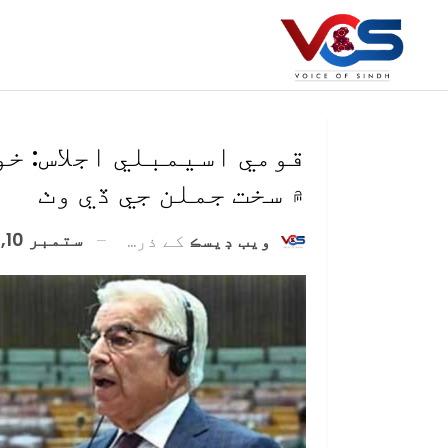
قومي اسيمبلي اجلاس: خو
۾ سخت جملن جي ڏي وٺ
ستمبر 10, 2024
ويب ڊيسڪ
کے ذریعہ