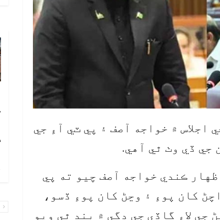
آ
ڪ
ا
 اجلاس ۾ خواجه آصف ۽ پي ٽي آءِ جي
ٽ
جي ڏي وٺ ٿي آهي.
چ
ظهار ڪندي خواجه آصف چيو ته پي
چڻ کان پوءِ ۽ وڃڻ کان پوءِ ڏسو،
پ
جي لاءِ گاڏي جي ڊگي ۾ بند ٿي ويو