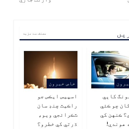
ریں
مصنف سے مزید
برون
خاص خبرون
ونگ کاٻي
اسپيس ايڪس جو
ان ڇو ڪئي
راڪيٽ چنڊ سان
؟ ڪنهن کي
ٽڪرائجي ويو،
 هوندي!
ڌرتي کي خطرو؟