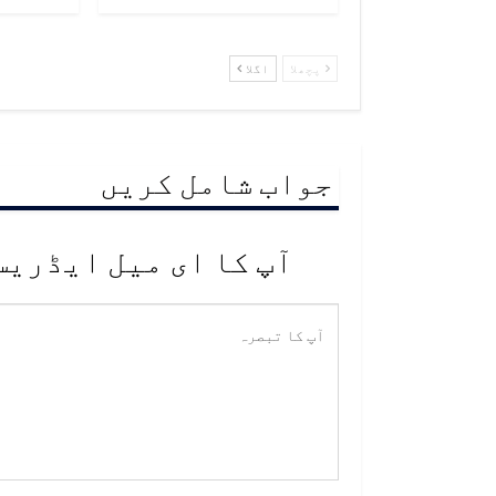
پچھلا
اگلا
جواب شامل کریں
آپ کا ای میل ایڈریس