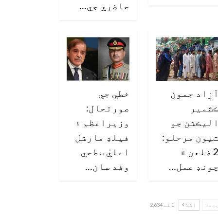
حاضري جي…
زاد جمون
خطي جي
شمير
صورتحال:
ليڪشن جو
وزيراعظم ۽
يون مرحلو:
فيلڊ مارشل
2 ضلعن ۾
اعليٰ سطحي
ونڊ عمل…
وفد سان…
چھلا
اگلا
1 کے 2,634