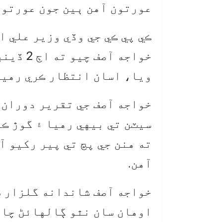
عورتون آهن ٻين جون عورتون
ڪي پي ڪي جي وڏي وزير علي ا
ويا، اسان انتظار ڪري رهيا
خواجه آصف جي تقرير دوران 
سيٽن تي بيهي رهيا ۽ گوڙ ڪي
ته هنن جي پڇ تي پير رکيو آ
آهن.
خواجه آصف شاندانه گلزار س
اوهان سان نٿو ڳالهائڻ چاه