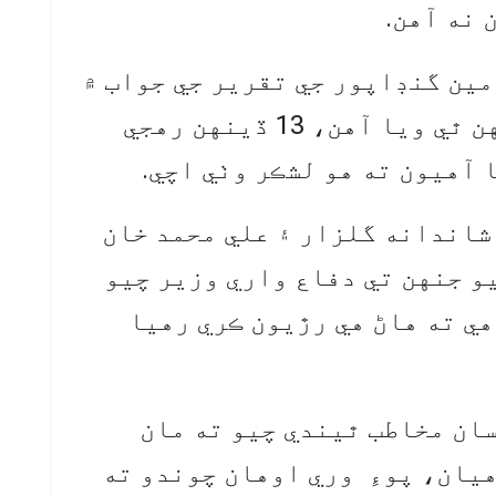
 نه آهن.
مين گنڊاپور جي تقرير جي جواب ۾
خواجه آصف چيو ته اڄ 2 ڏينهن ٿي ويا آهن، 13 ڏينهن رهجي
 آهيون ته هو لشڪر وٺي اچي.
شاندانه گلزار ۽ علي محمد خان
و جنهن تي دفاع واري وزير چيو
هي ته هاڻ هي رڙيون ڪري رهيا
ان مخاطب ٿيندي چيو ته مان
يان، پوءِ وري اوهان چوندو ته