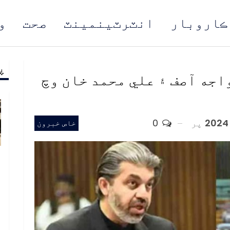
ڪاروبار
انٽرٽينمينٽ
صحت
و
پ
مُن
اجه آصف ۽ علي محمد خان وچ
پر
0
خاص خبرون
ب
ف
د
م