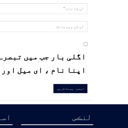
اگلی بار جب میں تبصرہ 
اپنا نام ، ای میل اور
لنڪس
اسا