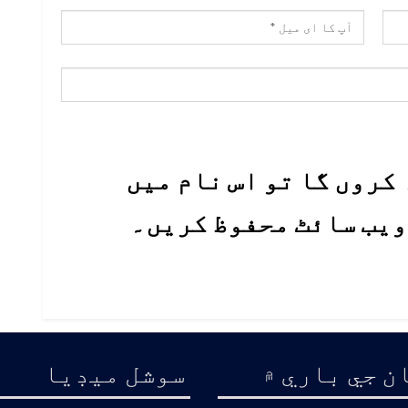
کروں گا تو اس نام میں
 ویب سائٹ محفوظ کریں۔
ن جي باري ۾
سوشل ميڊيا