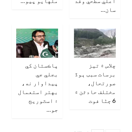
اعليٰ سطحي وفد
ملهايو پيو…
سان…
چلاس ۾ تيز
پاڪستان کي
برسات سبب ٻوڏ
بجلي جي
صورتحال،
پيداوار نه،
مختلف حادثن ۾
بهتر استعمال
6 ڄڻا فوت
۽ اسٽوريج
جو…