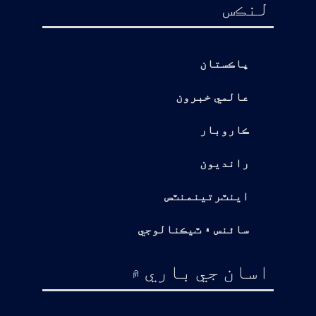
لنڪس
پاڪستان
عالمي خبرون
ڪاروبار
رانديون
اينٽرتينمنٽس
سائنس ۽ ٽيڪنالوجي
اسان جي باري ۾