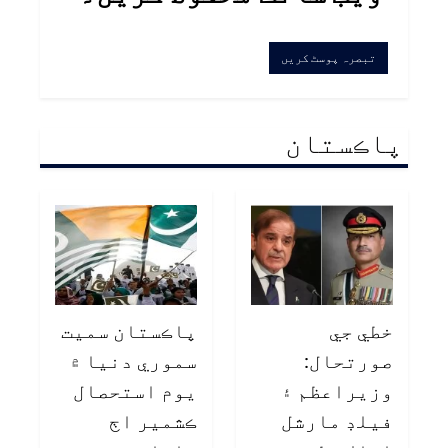
پاڪستان
خطي جي
پاڪستان سميت
صورتحال:
سموري دنيا ۾
وزيراعظم ۽
يوم استحصال
فيلڊ مارشل
ڪشمير اڄ