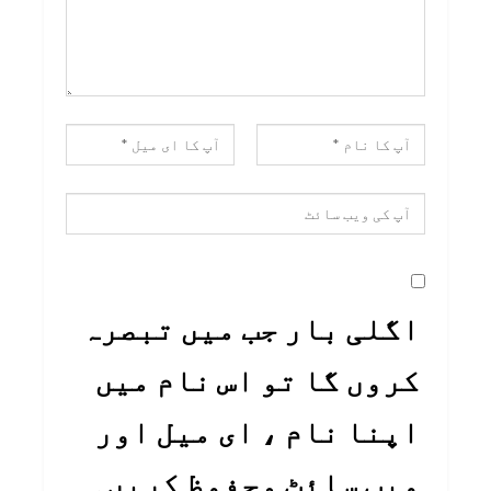
اگلی بار جب میں تبصرہ
کروں گا تو اس نام میں
اپنا نام ، ای میل اور
ویب سائٹ محفوظ کریں۔