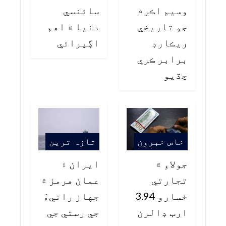
وسيم اڪرم
سائنسي
جو تاريخي
دنيا ۾ اهم
ريڪارڊ
اڳڀرائي
برابر ڪري
ڇڏيو
خاص خبرون
تازہ ترین
جولاءِ ۾
ايران ۽
تجارتي
عمان هرمز ۾
خسارو 3.94
جهاز رانيءَ
ارب ڊالرن
جي رستي جي