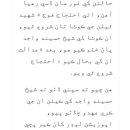
حالتن کي غور سان ڏسي رهيا
آهن، اتي احتجاج فوج ۾ شهيد
ٿيلن جي ڪوٽا تان شروع ٿيو،
ان ڪوٽا کي شيخ حسينه واجد
پاڻ ختم ڪيو هو، بعد ۾عدالت
ان کي بحال ڪيو ۽ احتجاج
شروع ٿي ويو.
هن چيو ته سڀني ڏٺو ته شيخ
حسينه واجد کي ڪيئن ان جي
ڪري عهدو ڇڏڻو پيو،
اپوزيشن ليڊر کان ڪير پڇي