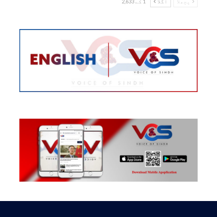
پچھلا
اگلا
1 کے 2,633