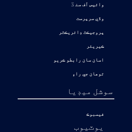
ڌ
وائيس آف سن
وڏي سرپرست
پروجيڪٽ ڊائريڪٽر
ڪيريئر
اسان سان رابطو ڪريو
توهان جي راءِ
سوشل ميڊيا
فيسبوڪ
يوٽيوب