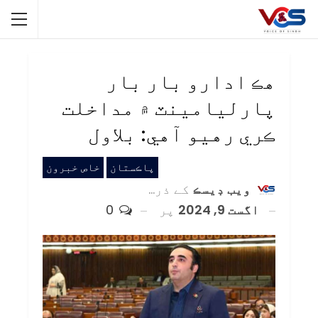
هڪ ادارو بار بار
پارليامينٽ ۾ مداخلت
ڪري رهيو آهي: بلاول
پاڪستان
خاص خبرون
ويب ڊيسڪ
کے ذریعہ
اگست 9, 2024
پر
0