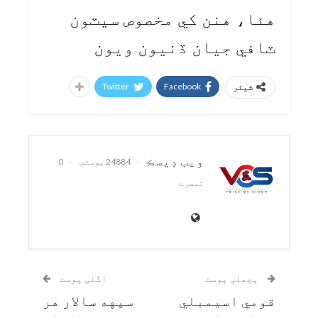
هئا، هنن کي مخصوص سيٽون
ٽافي جيان ڏنيون ويون
Twitter
Facebook
شیئر
ويب ڊيسڪ
24884 پوسٹس
0
تبصرے
پچھلی پوسٹ
اگلی پوسٹ
قومي اسيمبلي
سپهه سالار هر