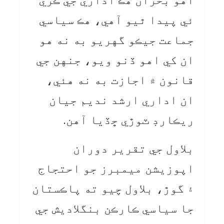
اهو بحران هڪ اداري جي ڪري
ئي پيدا ٿيو آهي، هڪ سياسي
جماعت جيڪو گهريو به نه هو
ان کي اهو ڏنو ويو، جنهن جي
قانون ۾ اجازت به نه هئي،
ان اداري ارشد نديم جيان
ريڪارڊ ٽوڙي ڇڏيا آهن.
بلاول جي تقرير دوران
اپوزيشن ميمبرز جو احتجاج
۽ گوڙ، بلاول چيو ته پاڪستان
جا سياسي ڪارڪن بنگلاديش جي