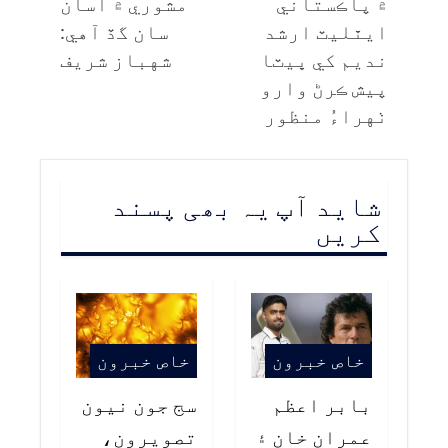
۾ پاڪستاني
مشوري ۾ اسان
ايٿليٽ ارشد
سان گڏ آهي:
نديم کي ڀيٽا
شهباز شريف
پيش ڪرڻ وارو
ٺهراءُ منظور
شاید آپ یہ بھی پسند
کریں
خاص خبرون
خاص خبرون
بابر اعظم
سج جون نيون
عمران خان ۽
تصويرون،