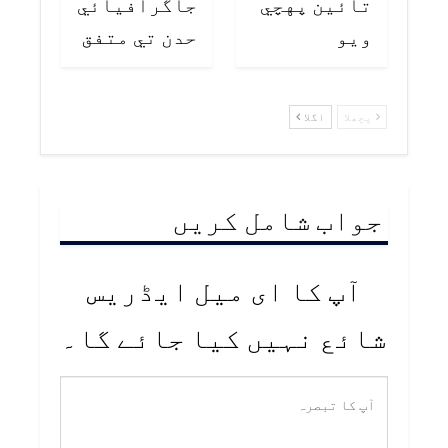
تائين پهچي
جاگرافيائي
ويو
حدن تي متفق
پچھلا
اگلا
جواب شامل کریں
آپ کا ای میل ایڈریس
شائع نہیں کیا جائے گا۔