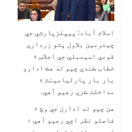
اسلام آباد: پيپلزپارٽي جي
چيئرمين بلاول ڀٽو زرداري
قومي اسيمبلي جي اجلاس ۾
خطاب ڪندي چيو ته هڪ ادارو
بار بار پارليامينٽ ۾
مداخلت ڪري رهيو آهي.
هن چيو ته ادارن جي وچ ۾
فاصلو نظر اچي رهيو آهي ۽