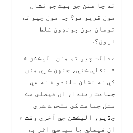
ته ڇا هنن جي بيٽ جو نشان
مون ڦريو هو؟ ڇا مون چيو ته
توهان جون چونڊون غلط
ٿيون؟.
عدالت چيو ته هنن اليڪشن ۾
ڌانڌلي ڪئي، جنهن ڪري هنن
کي نه نشان ملندو ۽ نه هي
جماعت رهندا، ان فيصلي هڪ
مئل جماعت کي متحرڪ ڪري
ڇڏيو، اليڪشن جي آخري وقت ۾
ان فيصلي جا سياسي اثر به