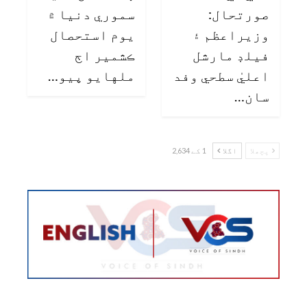
صورتحال:
سموري دنيا ۾
وزيراعظم ۽
يوم استحصال
فيلڊ مارشل
ڪشمير اڄ
اعليٰ سطحي وفد
ملهايو پيو…
سان…
پچھلا
اگلا
1 کے 2,634