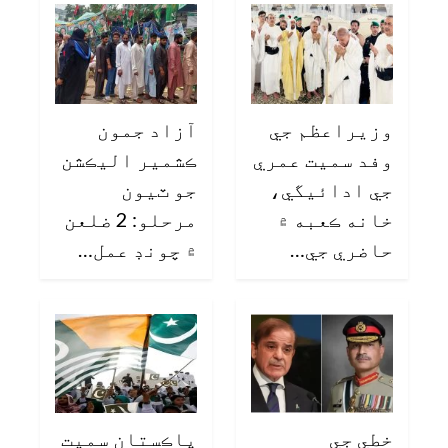
وزيراعظم جي
آزاد جمون
وفد سميت عمري
ڪشمير اليڪشن
جي ادائيگي،
جو ٽيون
خانه ڪعبه ۾
مرحلو: 2 ضلعن
حاضري جي…
۾ چونڊ عمل…
خطي جي
پاڪستان سميت