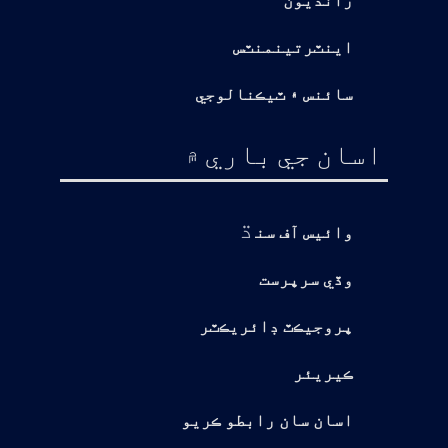
رانديون
اينٽرتينمنٽس
سائنس ۽ ٽيڪنالوجي
اسان جي باري ۾
ڌ
وائيس آف سن
وڏي سرپرست
پروجيڪٽ ڊائريڪٽر
ڪيريئر
اسان سان رابطو ڪريو