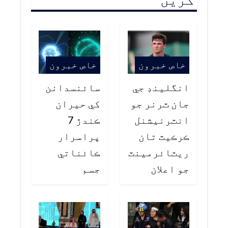
خاص خبرون
خاص خبرون
انگلينڊ جي
سائنسدانن
جان ٽرنر جو
کي حيران
انٽرنيشنل
ڪندڙ 7
ڪرڪيٽ تان
پراسرار
ريٽائرمينٽ
ڪائناتي
جو اعلان
جسم