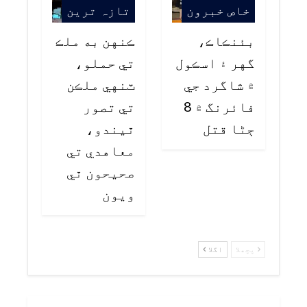
خاص خبرون
تازہ ترین
بئنڪاڪ،
ڪنهن به ملڪ
گهر ۽ اسڪول
تي حملو،
۾ شاگرد جي
ٽنهي ملڪن
فائرنگ ۾ 8
تي تصور
ڄڻا قتل
ٿيندو،
معاهدي تي
صحيحون ٿي
ويون
پچھلا
اگلا