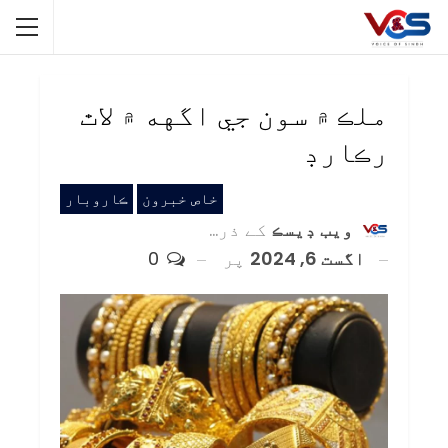
ملڪ ۾ سون جي اگهه ۾ لاٿ
رڪارڊ
خاص خبرون
ڪاروبار
ويب ڊيسڪ
کے ذریعہ
اگست 6, 2024
پر
0