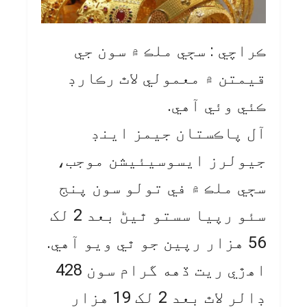
ڪراچي : سڄي ملڪ ۾ سون جي
قيمتن ۾ معمولي لاٿ رڪارڊ
ڪئي وئي آهي.
آل پاڪستان جيمز اينڊ
جيولرز ايسوسيئيشن موجب،
سڄي ملڪ ۾ في تولو سون پنج
سئو رپيا سستو ٿيڻ بعد 2 لک
56 هزار رپين جو ٿي ويو آهي.
اهڙي ريت ڏهه گرام سون 428
ڊالر لاٿ بعد 2 لک 19 هزار