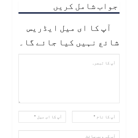
جواب شامل کریں
آپ کا ای میل ایڈریس
شائع نہیں کیا جائے گا۔