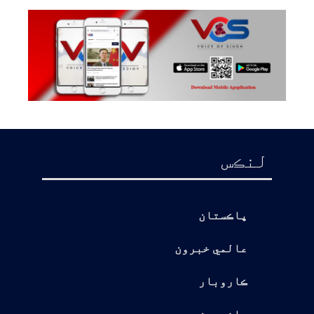
لنڪس
پاڪستان
عالمي خبرون
ڪاروبار