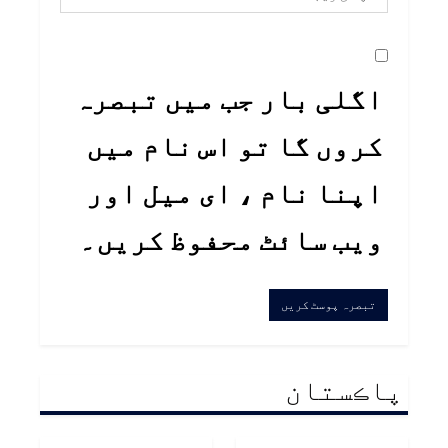
اگلی بار جب میں تبصرہ
کروں گا تو اس نام میں
اپنا نام ، ای میل اور
ویب سائٹ محفوظ کریں۔
پاڪستان