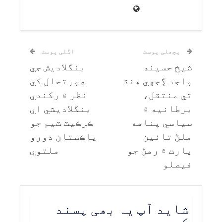
پچھلی پوسٹ
اگلی پوسٹ
شيخ حسينه
بنگلاديش جي
واجد ڳجهي هنڌ
صورتحال کي
تي منتقل،
نظر ۾ رکندي
برطانيه ۾
بنگلاديشي اي
سياسي پناهه
ڪرڪيٽ ٽيم جو
ملڻ تائين
پاڪستان دورو
ڀارت ۾ رهڻ جو
ملتوي
فيصلو
شاید آپ یہ بھی پسند
کریں