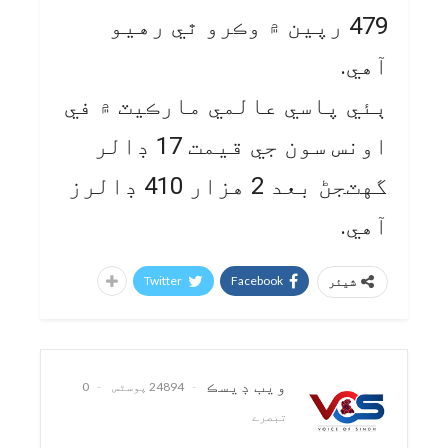
479 رپين ۾ وڪرو ٿي رهيو
آهي.
ٻئي پاسي عالمي مارڪيٽ ۾ في
اونس سون جي قيمت 17 ڊالر
گهٽجڻ بعد 2 هزار 410 ڊالرز
آهي.
Twitter
Facebook
شیئر
ويب ڊيسڪ
24894 پوسٹس
0
تبصرے