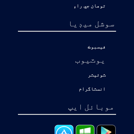
توهان جي راءِ
سوشل ميڊيا
فيسبوڪ
يوٽيوب
ٽوئيٽر
انسٽاگرام
موبائل ايپ