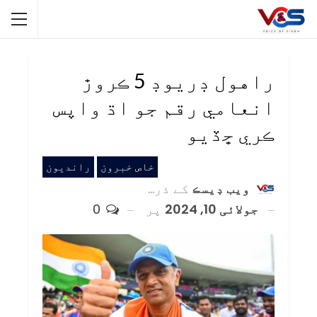
راهول ڊريوڊ 5 ڪروڙ
انعامي رقم جو اڌ واپس
ڪري ڇڏيو
خاص خبرون
رانديون
ويب ڊيسڪ
کے ذریعہ
جولائی 10, 2024
پر
0