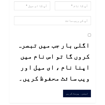
اگلی بار جب میں تبصرہ
کروں گا تو اس نام میں
اپنا نام ، ای میل اور
ویب سائٹ محفوظ کریں۔