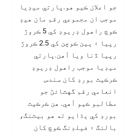
جو اعلان ڪيو هو.ڀارتي ميڊيا
موجب ان مجموعي رقم مان هيڊ
ڪوچ راهول ڊريوڊ کي 5 ڪروڙ
رپيا ۽ ٻين ڪوچن کي 2.5 ڪروڙ
رپيا ڏنا ويا آهن.ڀارتي
ميڊيا موجب راهول ڊريوڊ
ڪرڪيٽ بورڊ کان سندس
انعامي رقم گهٽائڻ جو
مطالبو ڪيو آهي. هن ڪرڪيٽ
بورڊ کي ٻڌايو ته هو بيٽنگ،
بالنگ ۽ فيلڊنگ ڪوچ کان