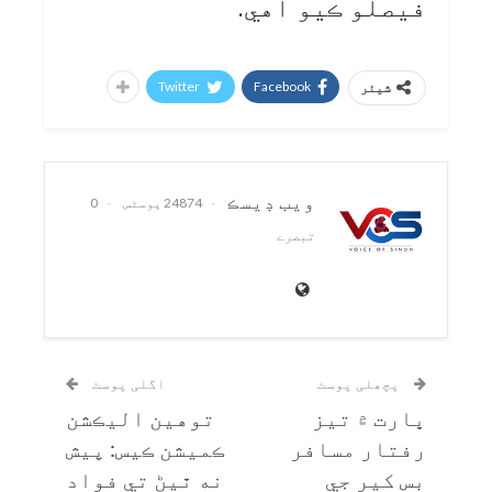
فيصلو ڪيو آهي.
Twitter
Facebook
شیئر
ويب ڊيسڪ
24874 پوسٹس
0
تبصرے
پچھلی پوسٹ
اگلی پوسٹ
ڀارت ۾ تيز
توهين اليڪشن
رفتار مسافر
ڪميشن ڪيس: پيش
بس کير جي
نه ٿيڻ تي فواد