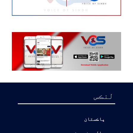
لنڪس
پاڪستان