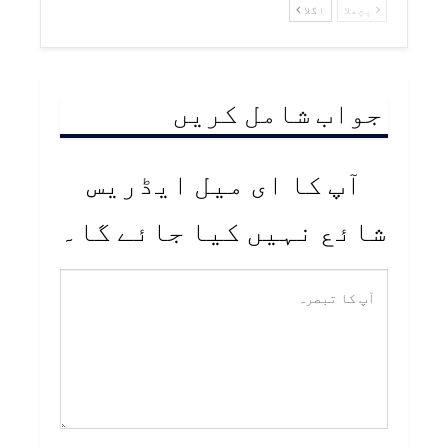
پچھلا
اگلا
جواب شامل کریں
آپ کا ای میل ایڈریس
شائع نہیں کیا جائے گا۔