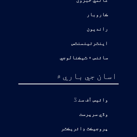
عالمي خبرون
ڪاروبار
رانديون
اينٽرتينمنٽس
سائنس ۽ ٽيڪنالوجي
اسان جي باري ۾
ڌ
وائيس آف سن
وڏي سرپرست
پروجيڪٽ ڊائريڪٽر