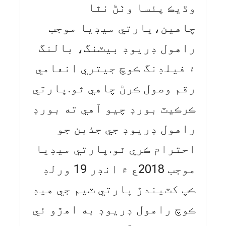
وڌيڪ پئسا وٺڻ نٿا
چاهين،ڀارتي ميڊيا موجب
راهول ڊريوڊ بيٽنگ، بالنگ
۽ فيلڊنگ ڪوچ جيتري انعامي
رقم وصول ڪرڻ چاهي ٿو.ڀارتي
ڪرڪيٽ بورڊ چيو آهي ته بورڊ
راهول ڊريوڊ جي جذبن جو
احترام ڪري ٿو.ڀارتي ميڊيا
موجب 2018ع ۾ انڊر 19 ورلڊ
ڪپ کٽيندڙ ڀارتي ٽيم جي هيڊ
ڪوچ راهول ڊريوڊ به اهڙو ئي