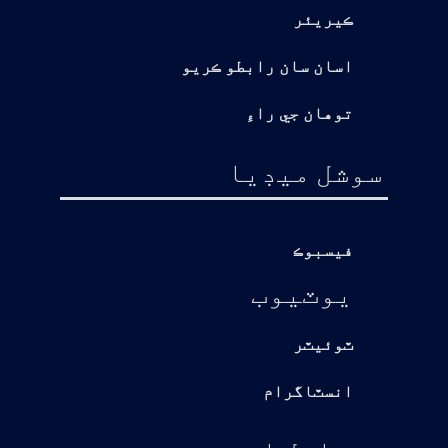
ڪيريئر
اسان سان رابطو ڪريو
توهان جي راءِ
سوشل ميڊيا
فيسبوڪ
يوٽيوب
ٽوئيٽر
انسٽاگرام