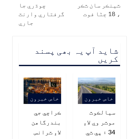
ٽينڪر سان ٽڪر
چوڌري جا
، 18 ڄڻا فوت
گرفتاري وارنٽ
جاري
شاید آپ یہ بھی پسند
کریں
خاص خبرون
خاص خبرون
سيالڪوٽ
ڪراچي جي
موٽر وي لاءِ
بندرگاهن
34 ۽ پي ٽي
لاءِ ٽرانس