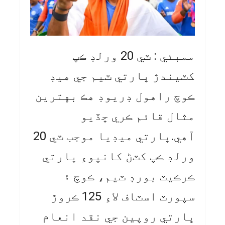
ممبئي : ٽي 20 ورلڊ ڪپ
کٽيندڙ ڀارتي ٽيم جي هيڊ
ڪوچ راهول ڊريوڊ هڪ بهترين
مثال قائم ڪري ڇڏيو
آهي.ڀارتي ميڊيا موجب ٽي 20
ورلڊ ڪپ کٽڻ کانپوءِ ڀارتي
ڪرڪيٽ بورڊ ٽيم، ڪوچ ۽
سپورٽ اسٽاف لاءِ 125 ڪروڙ
ڀارتي روپين جي نقد انعام