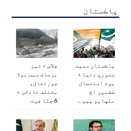
پاڪستان
پاڪستان سميت
چلاس ۾ تيز
سموري دنيا ۾
برسات سبب ٻوڏ
يوم استحصال
صورتحال،
ڪشمير اڄ
مختلف حادثن ۾
ملهايو پيو…
6 ڄڻا فوت