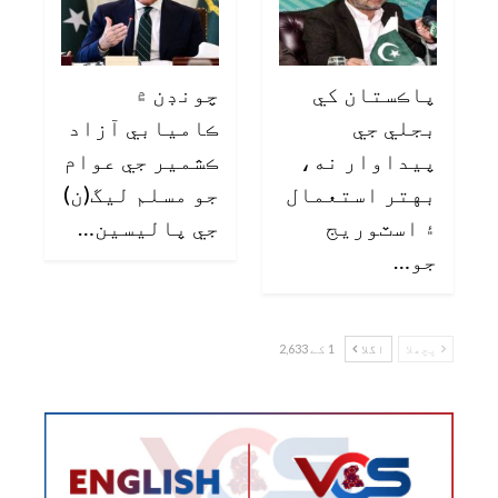
پاڪستان کي
چونڊن ۾
بجلي جي
ڪاميابي آزاد
پيداوار نه،
ڪشمير جي عوام
بهتر استعمال
جو مسلم ليگ(ن)
۽ اسٽوريج
جي پاليسين…
جو…
پچھلا
اگلا
1 کے 2,633