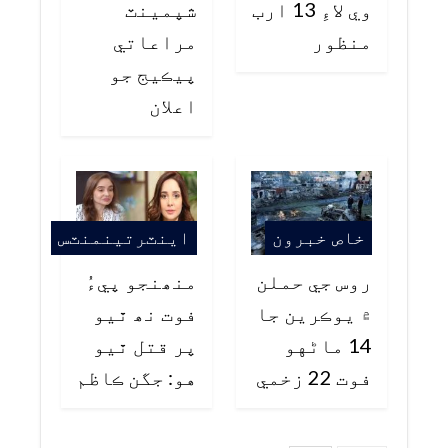
وي لاءِ 13 ارب
شپمينٽ
منظور
مراعاتي
پيڪيج جو
اعلان
خاص خبرون
اينٽرتينمنٽس
روس جي حملن
منھنجو پيءُ
۾ يوڪرين جا
فوت نھ ٿيو
14 ماڻهو
پر قتل ٿيو
فوت 22 زخمي
هو: جگن ڪاظم