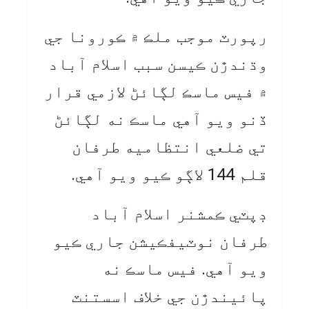
رپورٽ موجب ملڪ ۾ ڪورونا جي
وڌندڙن ڪيسن سبب اسلام آباد
۾ فيس ماسڪ لڳائڻ لازمي قرار
ڏنو ويو آهي ماسڪ نه لڳائڻ
تي ضلعي انتظاميه طرفان
قلم 144 لاڳو ڪيو ويو آهي.
ڊپٽي ڪمشنر اسلام آباد
طرفان نوٽيفڪيشن جاري ڪيو
ويو آهي. فيس ماسڪ نه
پائيندڙن جي خلاف اسستنٽ