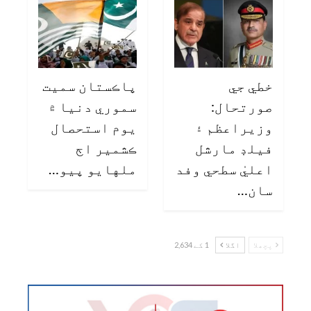
خطي جي
پاڪستان سميت
صورتحال:
سموري دنيا ۾
وزيراعظم ۽
يوم استحصال
فيلڊ مارشل
ڪشمير اڄ
اعليٰ سطحي وفد
ملهايو پيو…
سان…
پچھلا
اگلا
1 کے 2,634