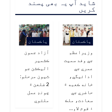
شاید آپ یہ بھی پسند
کریں
پاڪستان
پاڪستان
وزيراعظم
آزاد جمون
جي وفد سميت
ڪشمير
عمري جي
اليڪشن جو
ادائيگي،
ٽيون مرحلو:
خانه ڪعبه ۾
2 ضلعن ۾
حاضري جي
چونڊ عمل
سعادت، ملڪ
ملتوي
۽ قوم لاءِ…