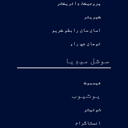
پروجيڪٽ ڊائريڪٽر
ڪيريئر
اسان سان رابطو ڪريو
توهان جي راءِ
سوشل ميڊيا
فيسبوڪ
يوٽيوب
ٽوئيٽر
انسٽاگرام