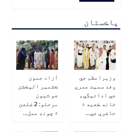
پاڪستان
وزيراعظم جي
آزاد جمون
وفد سميت عمري
ڪشمير اليڪشن
جي ادائيگي،
جو ٽيون
خانه ڪعبه ۾
مرحلو: 2 ضلعن
حاضري جي…
۾ چونڊ عمل…