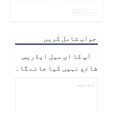
پچھلا
اگلا
جواب شامل کریں
آپ کا ای میل ایڈریس
شائع نہیں کیا جائے گا۔