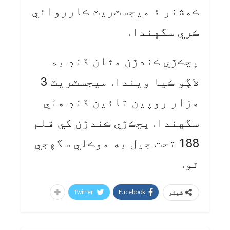
ڪمشنر ۽ ميجسٽريٽ ڪارروائي
ڪري سگهندا.
ڀڃڪڙي ڪندڙن مٿان ڏنڊ به
لاڳو ڪيا ويندا. ميجسٽريٽ 3
هزار روپين تائين ڏنڊ هڻي
سگهندا. ڀڃڪڙي ڪندڙن کي قلم
188 تحت جيل به موڪلي سگهجي
ٿو.
Twitter
Facebook
شیئر