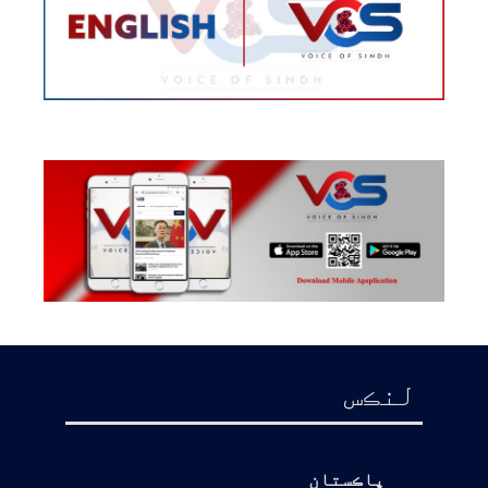
لنڪس
پاڪستان