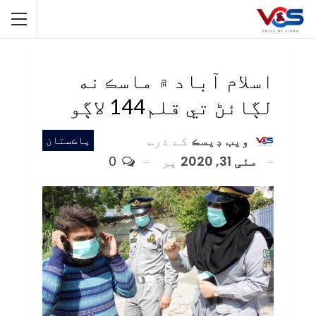
اسلام آباد ۾ ماسڪ نه
لڳائڻ تي قلم144 لاڳو
ويب ڊيسڪ
کے ذریعہ
پاڪستان
مئی 31, 2020
پر
0