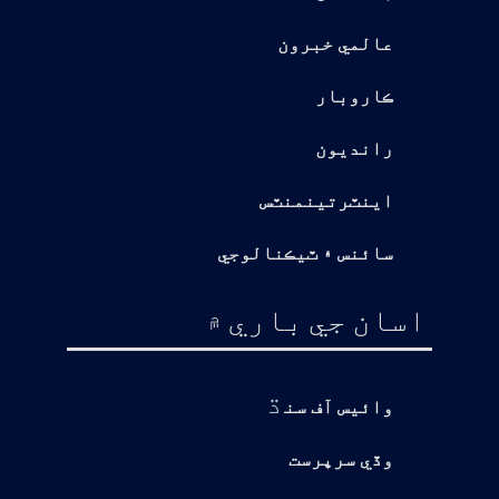
عالمي خبرون
ڪاروبار
رانديون
اينٽرتينمنٽس
سائنس ۽ ٽيڪنالوجي
اسان جي باري ۾
ڌ
وائيس آف سن
وڏي سرپرست