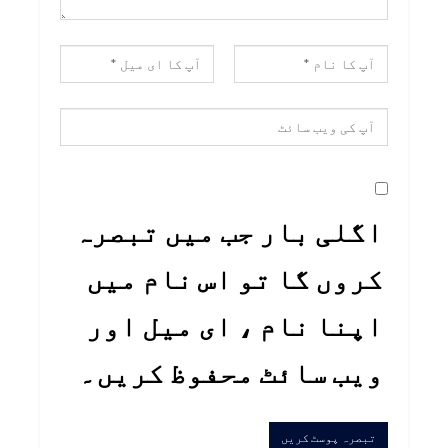
اگلی بار جب میں تبصرہ
کروں گا تو اس نام میں
اپنا نام ، ای میل اور
ویب سائٹ محفوظ کریں۔