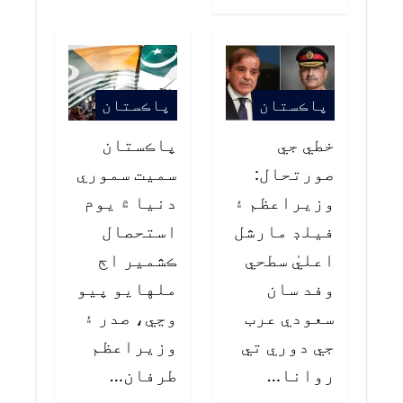
پاڪستان
پاڪستان
خطي جي
پاڪستان
صورتحال:
سميت سموري
وزيراعظم ۽
دنيا ۾ يوم
فيلڊ مارشل
استحصال
اعليٰ سطحي
ڪشمير اڄ
وفد سان
ملهايو پيو
سعودي عرب
وڃي، صدر ۽
جي دوري تي
وزيراعظم
روانا…
طرفان…