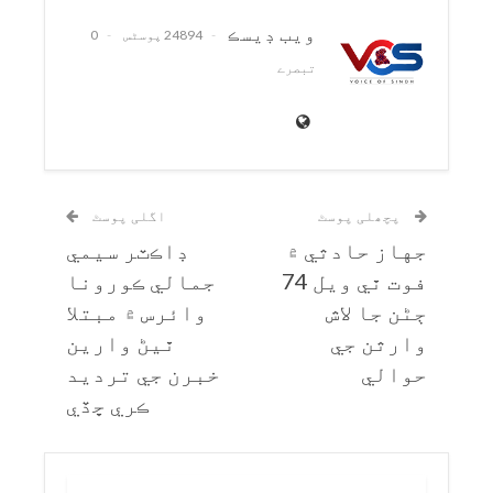
ويب ڊيسڪ
24894 پوسٹس
0
تبصرے
پچھلی پوسٹ
اگلی پوسٹ
جهاز حادثي ۾
ڊاڪٽر سيمي
فوت ٿي ويل 74
جمالي ڪورونا
ڄڻن جا لاش
وائرس ۾ مبتلا
وارثن جي
ٿيڻ وارين
حوالي
خبرن جي ترديد
ڪري ڇڏي