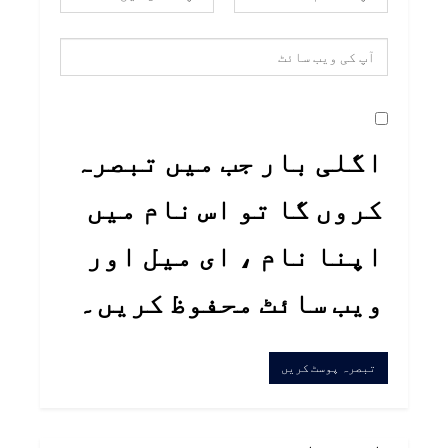
اگلی بار جب میں تبصرہ
کروں گا تو اس نام میں
اپنا نام ، ای میل اور
ویب سائٹ محفوظ کریں۔