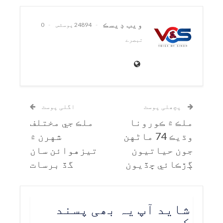
ويب ڊيسڪ
24894 پوسٹس
0
تبصرے
پچھلی پوسٹ
اگلی پوسٹ
ملڪ ۾ ڪورونا
ملڪ جي مختلف
وڌيڪ 74 ماڻهن
شهرن ۾
جون حياتيون
تيزهوائن سان
ڳڙڪائي ڇڏيون
گڏ برسات
شاید آپ یہ بھی پسند
کریں