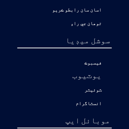
اسان سان رابطو ڪريو
توهان جي راءِ
سوشل ميڊيا
فيسبوڪ
يوٽيوب
ٽوئيٽر
انسٽاگرام
موبائل ايپ