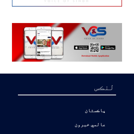
لنڪس
پاڪستان
عالمي خبرون