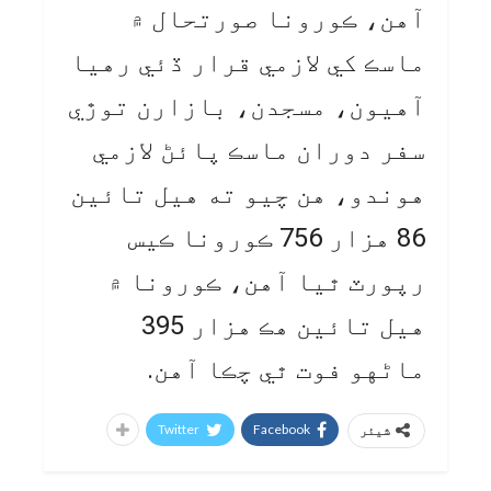
آهن، ڪورونا صورتحال ۾
ماسڪ کي لازمي قرار ڏئي رهيا
آهيون، مسجدن، بازارن توڙي
سفر دوران ماسڪ پائڻ لازمي
هوندو، هن چيو ته هيل تائين
86 هزار 756 ڪورونا ڪيس
رپورٽ ٿيا آهن، ڪورونا ۾
هيل تائين هڪ هزار 395
ماڻهو فوت ٿي چڪا آهن.
Twitter
Facebook
شیئر