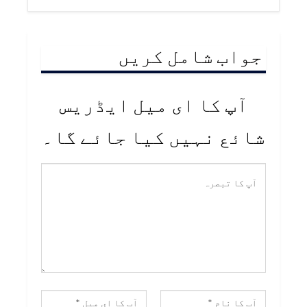
جواب شامل کریں
آپ کا ای میل ایڈریس
شائع نہیں کیا جائے گا۔