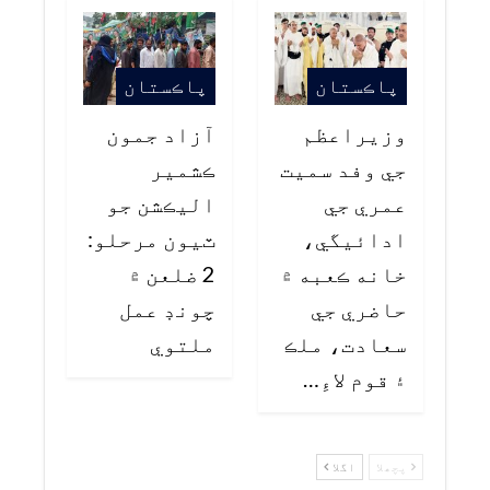
پاڪستان
پاڪستان
وزيراعظم
آزاد جمون
جي وفد سميت
ڪشمير
عمري جي
اليڪشن جو
ادائيگي،
ٽيون مرحلو:
خانه ڪعبه ۾
2 ضلعن ۾
حاضري جي
چونڊ عمل
سعادت، ملڪ
ملتوي
۽ قوم لاءِ…
پچھلا
اگلا