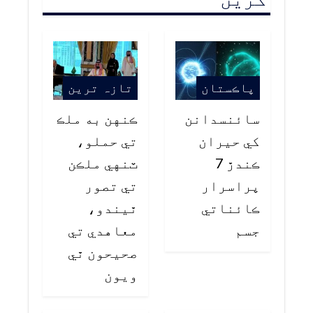
پاڪستان
تازہ ترین
سائنسدانن
ڪنهن به ملڪ
کي حيران
تي حملو،
ڪندڙ 7
ٽنهي ملڪن
پراسرار
تي تصور
ڪائناتي
ٿيندو،
جسم
معاهدي تي
صحيحون ٿي
ويون