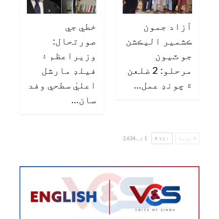
آزاد جمون
خطي جي
ڪشمير اليڪشن
صورتحال:
جو ٽيون
وزيراعظم ۽
مرحلو: 2 ضلعن
فيلڊ مارشل
۾ چونڊ عمل…
اعليٰ سطحي وفد
سان…
پچھلا
اگلا
1 کے 2,634