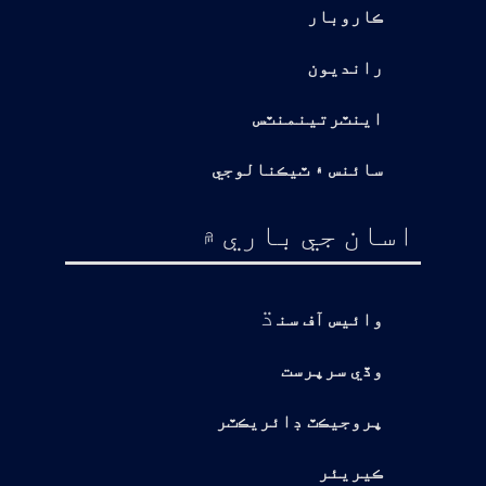
ڪاروبار
رانديون
اينٽرتينمنٽس
سائنس ۽ ٽيڪنالوجي
اسان جي باري ۾
ڌ
وائيس آف سن
وڏي سرپرست
پروجيڪٽ ڊائريڪٽر
ڪيريئر