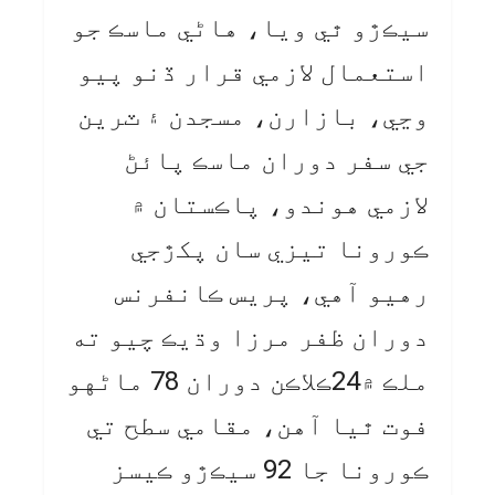
سيڪڙو ٿي ويا، هاڻي ماسڪ جو
استعمال لازمي قرار ڏنو پيو
وڃي، بازارن، مسجدن ۽ ٽرين
جي سفر دوران ماسڪ پائڻ
لازمي هوندو، پاڪستان ۾
ڪورونا تيزي سان پکڙجي
رهيو آهي، پريس ڪانفرنس
دوران ظفر مرزا وڌيڪ چيو ته
ملڪ ۾24ڪلاڪن دوران 78 ماڻهو
فوت ٿيا آهن، مقامي سطح تي
ڪورونا جا 92 سيڪڙو ڪيسز