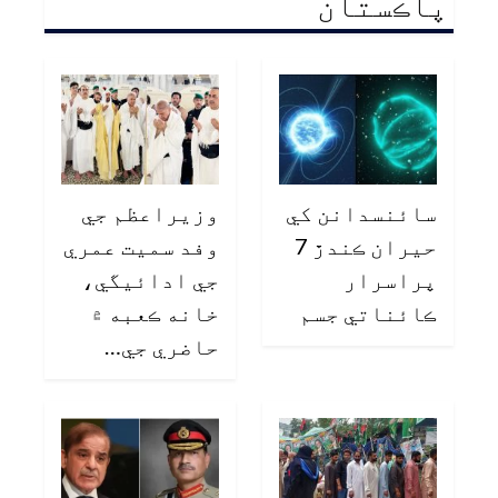
پاڪستان
سائنسدانن کي
وزيراعظم جي
حيران ڪندڙ 7
وفد سميت عمري
پراسرار
جي ادائيگي،
ڪائناتي جسم
خانه ڪعبه ۾
حاضري جي…