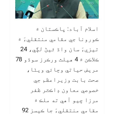
اسلام آباد: پاڪستان ۾
ڪورونا جي مقامي منتقليءَ ۾
تيزيءَ سان واڌ ٿيڻ لڳي، 24
ڪلاڪن ۾ 4 هيلٿ ورڪرز سوڌو 78
مريض حياتي وڃائي ويٺا،
صحت بابت وزيراعظم جي
خصوصي معاون ڊاڪٽر ظفر
مرزا چيو آهي ته ملڪ ۾
مقامي منتقليءَ جا ڪيسز 92