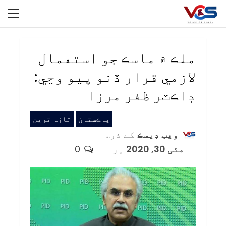
ملڪ ۾ ماسڪ جو استعمال
لازمي قرار ڏنو پيو وڃي:
ڊاڪٽر ظفر مرزا
پاڪستان
تازہ ترین
ويب ڊيسڪ
کے ذریعہ
مئی 30, 2020
پر
0