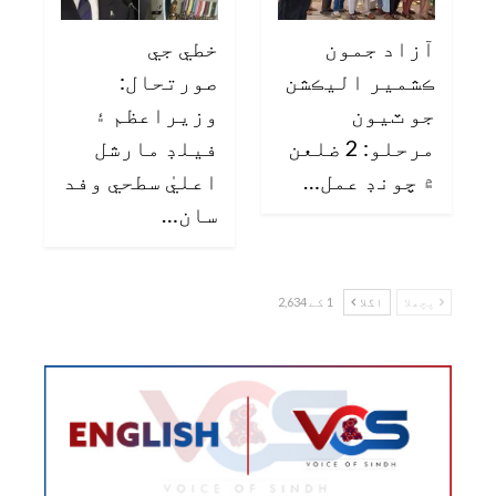
آزاد جمون
خطي جي
ڪشمير اليڪشن
صورتحال:
جو ٽيون
وزيراعظم ۽
مرحلو: 2 ضلعن
فيلڊ مارشل
۾ چونڊ عمل…
اعليٰ سطحي وفد
سان…
پچھلا
اگلا
1 کے 2,634