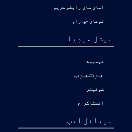
اسان سان رابطو ڪريو
توهان جي راءِ
سوشل ميڊيا
فيسبوڪ
يوٽيوب
ٽوئيٽر
انسٽاگرام
موبائل ايپ