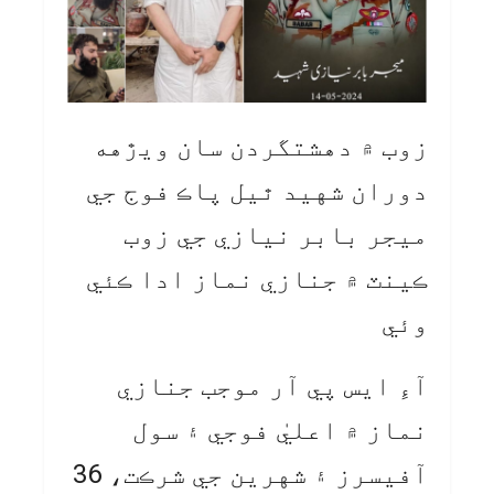
زوب ۾ دهشتگردن سان ويڙهه
دوران شهيد ٿيل پاڪ فوج جي
ميجر بابر نيازي جي زوب
ڪينٽ ۾ جنازي نماز ادا ڪئي
وئي
آءِ ايس پي آر موجب جنازي
نماز ۾ اعليٰ فوجي ۽ سول
آفيسرز ۽ شهرين جي شرڪت، 36