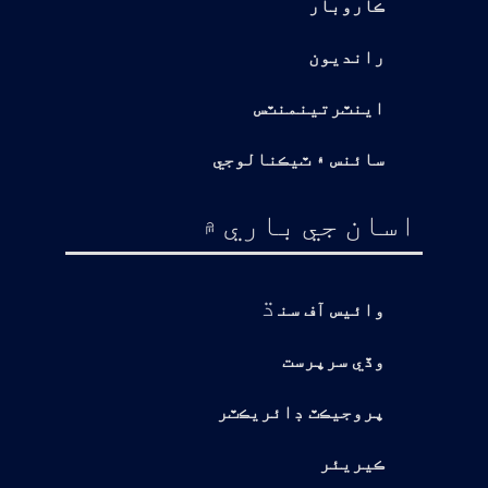
ڪاروبار
رانديون
اينٽرتينمنٽس
سائنس ۽ ٽيڪنالوجي
اسان جي باري ۾
ڌ
وائيس آف سن
وڏي سرپرست
پروجيڪٽ ڊائريڪٽر
ڪيريئر