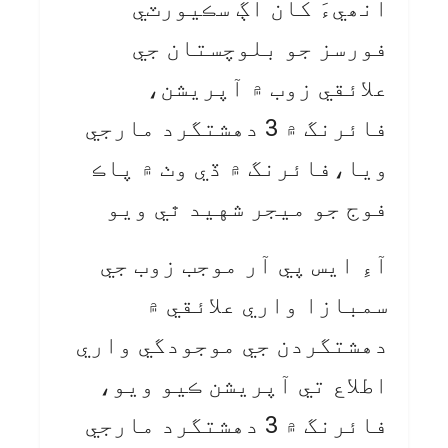
انھيءَ کان اڳ سڪيورٽي
فورسز جو بلوچستان جي
علائقي زوب ۾ آپريشن،
فائرنگ ۾ 3 دهشتگرد مارجي
ويا،فائرنگ ۾ ڏي وٺ ۾ پاڪ
فوج جو ميجر شهيد ٿي ويو
آءِ ايس پي آر موجب زوب جي
سمبازا واري علائقي ۾
دهشتگردن جي موجودگي واري
اطلاع تي آپريشن ڪيو ويو،
فائرنگ ۾ 3 دهشتگرد مارجي