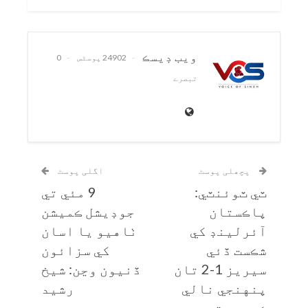
ويب ڊيسڪ
24902 پوسٹس
0
تبصرے
پچھلی پوسٹ
اگلی پوسٹ
ٽي ٽوئنٽي:
9 مئي تي
پاڪستان
جوڊيشل ڪميشن
آئرلينڊ کي
ٺاهيو يا اسان
شڪست ڏئي
کي سزائون
سيريز 1-2 تان
ڏنيون وڃن: شيخ
پنهنجي نالي
رشيد
ڪري ورتي