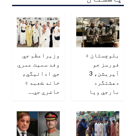
بلوچستان ۾
وزيراعظم جي
فورسز جو
وفد سميت عمري
آپريشن، 3
جي ادائيگي،
دهشتگرد
خانه ڪعبه ۾
مارجي ويا
حاضري جي…