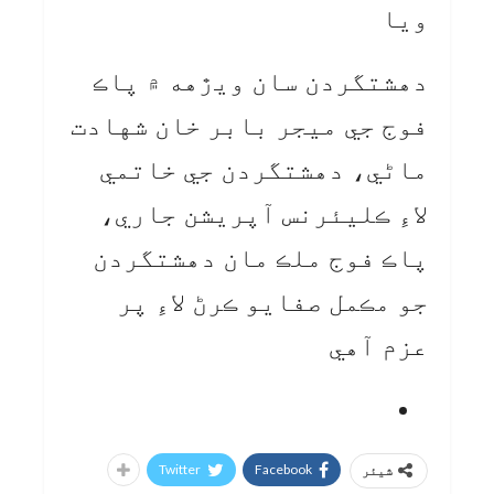
ويا
دهشتگردن سان ويڙهه ۾ پاڪ
فوج جي ميجر بابر خان شهادت
ماڻي، دهشتگردن جي خاتمي
لاءِ ڪليئرنس آپريشن جاري،
پاڪ فوج ملڪ مان دهشتگردن
جو مڪمل صفايو ڪرڻ لاءِ پر
عزم آهي
Twitter
Facebook
شیئر