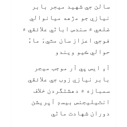
سالن جي شهيد ميجر بابر
نيازي جو مڙهه ميانوالي
ضلعي ۾ سندس اباڻي علائقي ۾
فوجي اعزاز سان مٽيءَ ماءُ
حوالي ڪيو ويندو
آءِ ايس پي آر موجب ميجر
بابر نيازي زوب جي علائقي
سمبازه ۾ دهشتگردن خلاف
انٽيليجنس بيسڊ آپريشن
دوران شهادت ماڻي