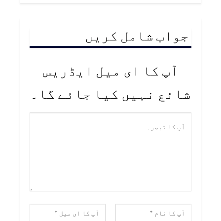
جواب شامل کریں
آپ کا ای میل ایڈریس
شائع نہیں کیا جائے گا۔