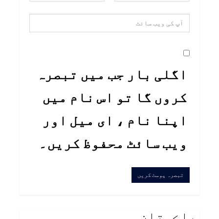
اگلی بار جب میں تبصرہ
کروں گا تو اس نام میں
اپنا نام ، ای میل اور
ویب سائٹ محفوظ کریں۔
پاڪستان