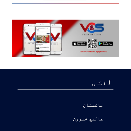
لنڪس
پاڪستان
عالمي خبرون