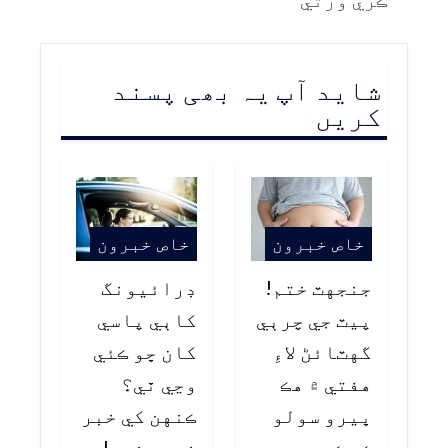
شاید آپ یہ بھی پسند
کریں
خاص خبرون
خاص خبرون
جنجهٽ ختم!
ڊرائيونگ
پيٽ جي چرٻي
کاٻي پاسي
گهٽائڻ لاءِ
کان ڇو ڪئي
هفتي ۾ هڪ
وڃي ٿي؟
ڀيرو سولو
ڪنهن کي خبر
ڪم ڪيو
نه هوندي!