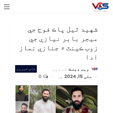
شهيد ٿيل پاڪ فوج جي
ميجر بابر نيازي جي
زوب ڪينٽ ۾ جنازي نماز
ادا
ويب ڊيسڪ
کے ذریعہ
خاص خبرون
مئی 15, 2024
پر
0