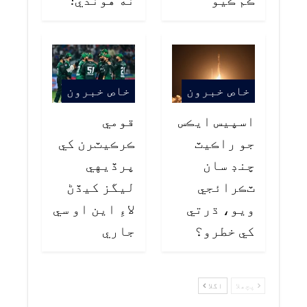
خاص خبرون
خاص خبرون
اسپيس ايڪس
قومي
جو راڪيٽ
ڪرڪيٽرن کي
چنڊ سان
پرڏيهي
ٽڪرائجي
ليگز کيڏڻ
ويو، ڌرتي
لاءِ اين او سي
کي خطرو؟
جاري
پچھلا
اگلا