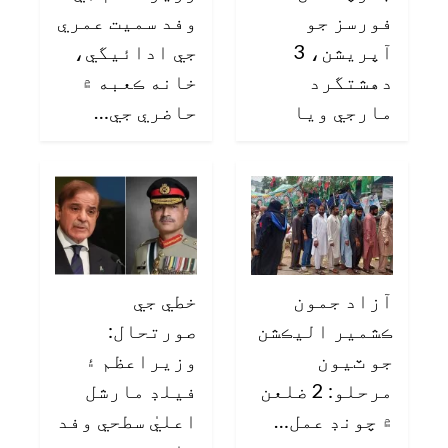
فورسز جو
وفد سميت عمري
آپريشن، 3
جي ادائيگي،
دهشتگرد
خانه ڪعبه ۾
مارجي ويا
حاضري جي…
آزاد جمون
خطي جي
ڪشمير اليڪشن
صورتحال:
جو ٽيون
وزيراعظم ۽
مرحلو: 2 ضلعن
فيلڊ مارشل
۾ چونڊ عمل…
اعليٰ سطحي وفد