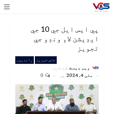
پي ايس ايل جي 10 جي
ايڊيشن لاءِ ونڊو جي
تجويز
خاص خبرون
رانديون
ويب ڊيسڪ
کے ذریعہ
مئی 4, 2024
پر
0