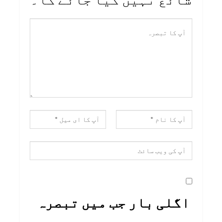
اگلی بار جب میں تبصرہ