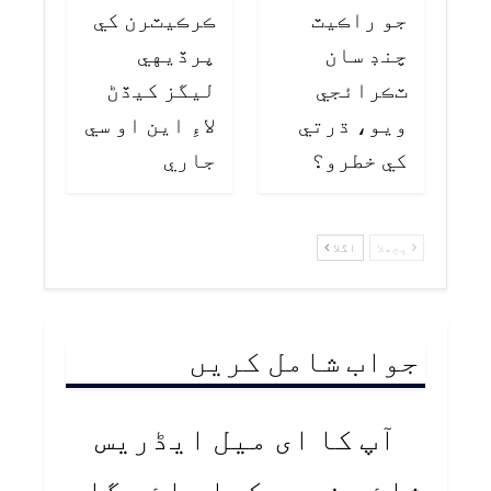
جو راڪيٽ
ڪرڪيٽرن کي
چنڊ سان
پرڏيهي
ٽڪرائجي
ليگز کيڏڻ
ويو، ڌرتي
لاءِ اين او سي
کي خطرو؟
جاري
پچھلا
اگلا
جواب شامل کریں
آپ کا ای میل ایڈریس
شائع نہیں کیا جائے گا۔