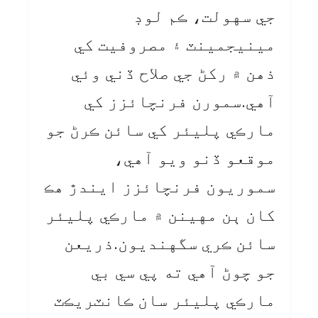
جي سهولت، ڪم لوڊ
مينيجمينٽ ۽ مصروفيت کي
ذهن ۾ رکڻ جي صلاح ڏني وئي
آهي.سمورن فرنچائزز کي
مارڪي پليئر کي سائن ڪرڻ جو
موقعو ڏنو ويو آهي،
سموريون فرنچائزز ايندڙ هڪ
کان ٻن مهينن ۾ مارڪي پليئر
سائن ڪري سگهنديون.ذريعن
جو چوڻ آهي ته پي سي بي
مارڪي پليئر سان ڪانٽريڪٽ