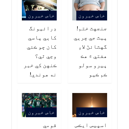
خاص خبرون
خاص خبرون
جنجهٽ ختم!
ڊرائيونگ
پيٽ جي چرٻي
کاٻي پاسي
گهٽائڻ لاءِ
کان ڇو ڪئي
هفتي ۾ هڪ
وڃي ٿي؟
ڀيرو سولو
ڪنهن کي خبر
ڪم ڪيو
نه هوندي!
خاص خبرون
خاص خبرون
اسپيس ايڪس
قومي