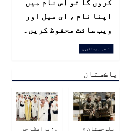
کروں گا تو اس نام میں
اپنا نام ، ای میل اور
ویب سائٹ محفوظ کریں۔
پاڪستان
بلوچستان ۾
وزيراعظم جي