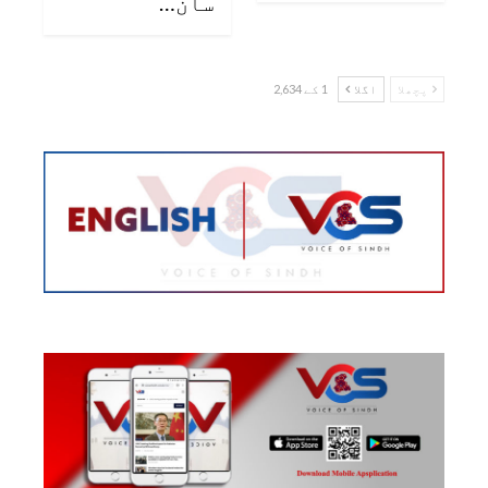
سان…
پچھلا
اگلا
1 کے 2,634