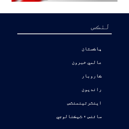
لنڪس
پاڪستان
عالمي خبرون
ڪاروبار
رانديون
اينٽرتينمنٽس
سائنس ۽ ٽيڪنالوجي