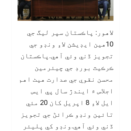
لاهور: پاڪستان سپر ليگ جي
10هين ايڊيشن لاءِ ونڊو جي
تجويز ڏني وئي آهي.پاڪستان
ڪرڪيٽ بورڊ جي چيئرمين
محسن نقوي جي صدارت هيٺ اهم
اجلاس ۾ ايندڙ سال پي ايس
ايل لاءِ 8 اپريل کان 20 مئي
تائين ونڊو ڪرائڻ جي تجويز
ڏني وئي آهي.ونڊو کي پليئر