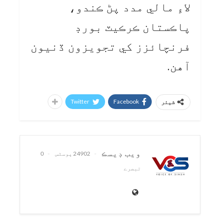
لاءِ مالي مدد پڻ ڪندو،
پاڪستان ڪرڪيٽ بورڊ
فرنچائزز کي تجويزون ڏنيون
آهن.
Twitter
Facebook
شیئر
ويب ڊيسڪ
24902 پوسٹس
0
تبصرے