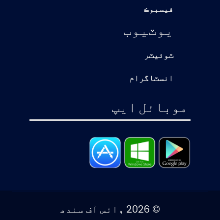
فيسبوڪ
يوٽيوب
ٽوئيٽر
انسٽاگرام
موبائل ايپ
© 2026 وائس آف سندھ