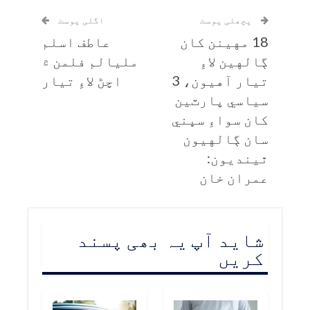
پچھلی پوسٹ
اگلی پوسٹ
18 مهينن کان
عاطف اسلم
ڳالهين لاءِ
مليالم فلمن ۾
تيار آهيون، 3
اچڻ لاءِ تيار
سياسي پارٽين
کان سواءِ سڀني
سان ڳالهيون
ٿينديون:
عمران خان
شاید آپ یہ بھی پسند
کریں