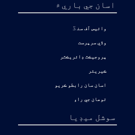
اسان جي باري ۾
ڌ
وائيس آف سن
وڏي سرپرست
پروجيڪٽ ڊائريڪٽر
ڪيريئر
اسان سان رابطو ڪريو
توهان جي راءِ
سوشل ميڊيا