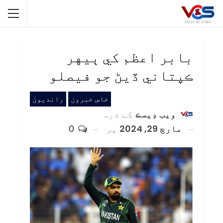
بابر اعظم کي ٻيهر
ڪپتاني ڏيڻ جو فيصلو
خاص خبرون
رانديون
ويب ڊيسڪ
کے ذریعہ
مارچ 29, 2024
پر
0