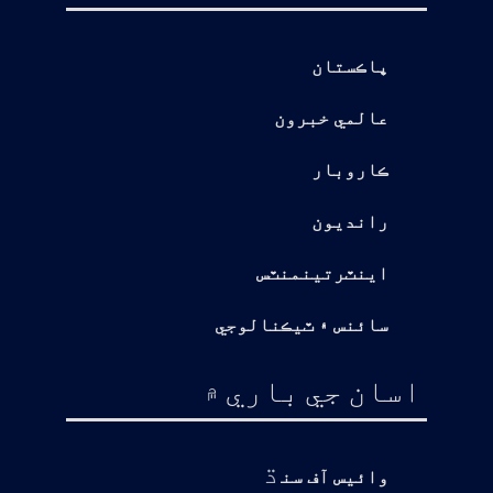
پاڪستان
عالمي خبرون
ڪاروبار
رانديون
اينٽرتينمنٽس
سائنس ۽ ٽيڪنالوجي
اسان جي باري ۾
ڌ
وائيس آف سن