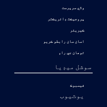
وڏي سرپرست
پروجيڪٽ ڊائريڪٽر
ڪيريئر
اسان سان رابطو ڪريو
توهان جي راءِ
سوشل ميڊيا
فيسبوڪ
يوٽيوب