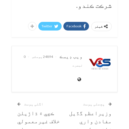
شرڪت ڪندو.
Twitter
Facebook
شیئر
ويب ڊيسڪ
24894 پوسٹس
0
تبصرے
پچھلی پوسٹ
اگلی پوسٹ
وزيراعظم گڏيل
ڪچي ۾ ڌاڙيلن
مفادن واري
خلاف غيرمعمولي
ڪائونسل جوڙي
حڪمت عملي