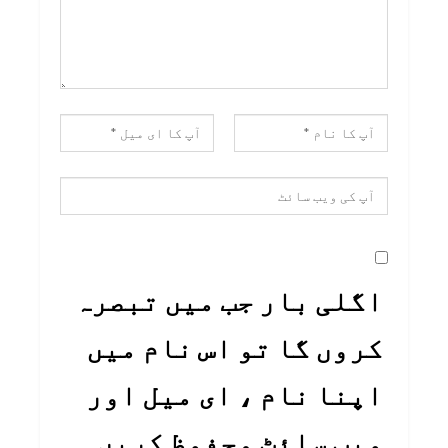
اگلی بار جب میں تبصرہ
کروں گا تو اس نام میں
اپنا نام ، ای میل اور
ویب سائٹ محفوظ کریں۔