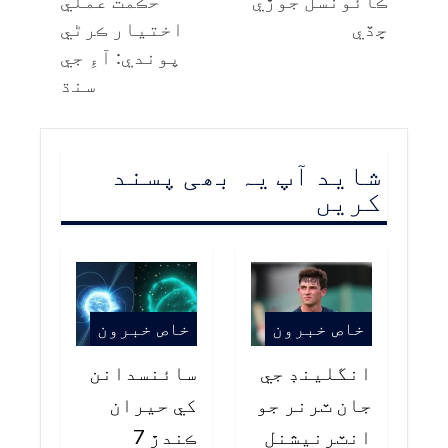
ڇڏي
اختيار ڪرڻي
پوندي: آءِ جي
سنڌ
شاید آپ یہ بھی پسند
کریں
خاص خبرون
خاص خبرون
انگلينڊ جي
سائنسدانن
جان ٽرنر جو
کي حيران
انٽرنيشنل
ڪندڙ 7