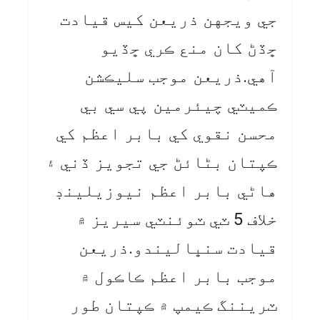
جي ويجهن ذريعن کيس قيادت
ڇڏڻ کان منع ڪري ڇڏيو
آهي.ذريعن موجب سليڪشن
ڪميٽي چيئرمين پي سي بي
محسن نقوي کي بابر اعظم کي
ڪپتان بڻائڻ جي تجويز ڏني ۽
هاڻي بابر اعظم نيوزيلينڊ
خلاف 5 ٽي ٽوئنٽي سيريز ۾
قيادت سنڀاليندو.ذريعن
موجب بابر اعظم ڪاڪول ۾
ٽريننگ ڪيمپ ۾ ڪپتان طور