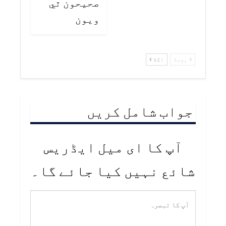
صحيحون ٿي
ويون
پچھلا
اگلا
جواب شامل کریں
آپ کا ای میل ایڈریس
شائع نہیں کیا جائے گا۔