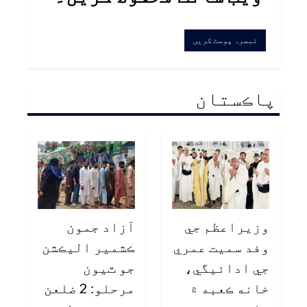
پاڪستان
وزيراعظم جي
آزاد جمون
وفد سميت عمري
ڪشمير اليڪشن
جي ادائيگي،
جو ٽيون
خانه ڪعبه ۾
مرحلو: 2 ضلعن