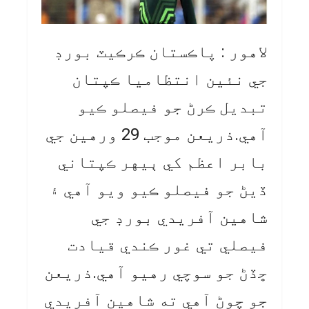
لاهور : پاڪستان ڪرڪيٽ بورڊ
جي نئين انتظاميا ڪپتان
تبديل ڪرڻ جو فيصلو ڪيو
آهي.ذريعن موجب 29 ورهين جي
بابر اعظم کي ٻيهر ڪپتاني
ڏيڻ جو فيصلو ڪيو ويو آهي ۽
شاهين آفريدي بورڊ جي
فيصلي تي غور ڪندي قيادت
ڇڏڻ جو سوچي رهيو آهي.ذريعن
جو چوڻ آهي ته شاهين آفريدي