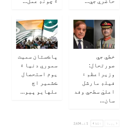
حاضري جي…
۾ چونڊ عمل…
خطي جي
پاڪستان سميت
صورتحال:
سموري دنيا ۾
وزيراعظم ۽
يوم استحصال
فيلڊ مارشل
ڪشمير اڄ
اعليٰ سطحي وفد
ملهايو پيو…
سان…
پچھلا
اگلا
1 کے 2,634