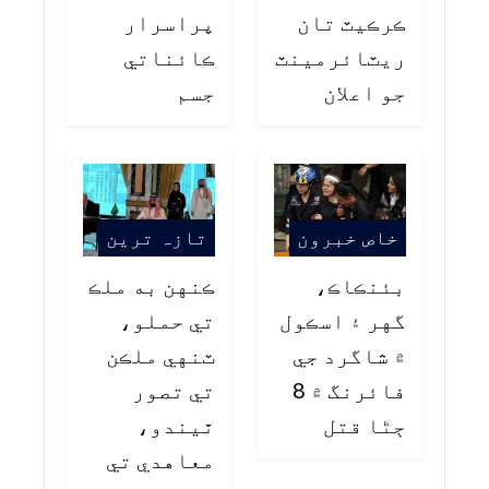
ڪرڪيٽ تان
پراسرار
ريٽائرمينٽ
ڪائناتي
جو اعلان
جسم
خاص خبرون
تازہ ترین
بئنڪاڪ،
ڪنهن به ملڪ
گهر ۽ اسڪول
تي حملو،
۾ شاگرد جي
ٽنهي ملڪن
فائرنگ ۾ 8
تي تصور
ڄڻا قتل
ٿيندو،
معاهدي تي