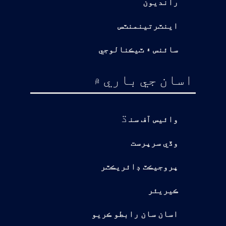
رانديون
اينٽرتينمنٽس
سائنس ۽ ٽيڪنالوجي
اسان جي باري ۾
ڌ
وائيس آف سن
وڏي سرپرست
پروجيڪٽ ڊائريڪٽر
ڪيريئر
اسان سان رابطو ڪريو