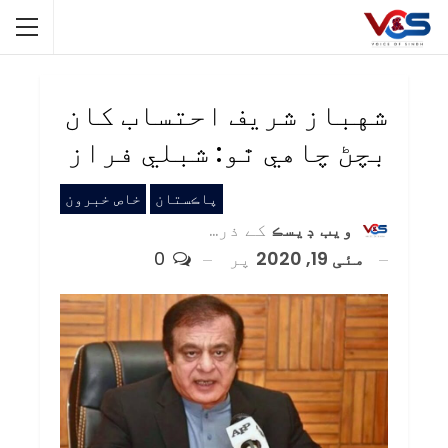
شهباز شريف احتساب کان
بچڻ چاهي ٿو: شبلي فراز
پاڪستان
خاص خبرون
ويب ڊيسڪ
کے ذریعہ
مئی 19, 2020
پر
0