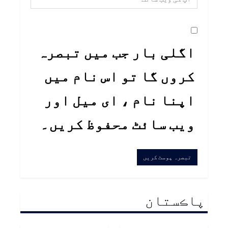
اگلی بار جب میں تبصرہ
کروں گا تو اس نام میں
اپنا نام ، ای میل اور
ویب سائٹ محفوظ کریں۔
پاڪستان