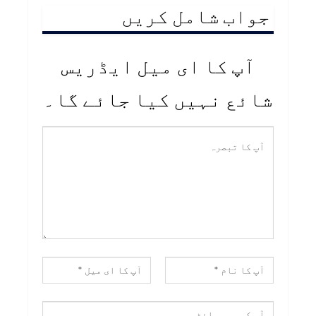
جواب شامل کریں
آپ کا ای میل ایڈریس
شائع نہیں کیا جائے گا۔