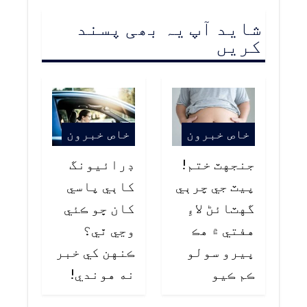
شاید آپ یہ بھی پسند
کریں
خاص خبرون
خاص خبرون
جنجهٽ ختم!
ڊرائيونگ
پيٽ جي چرٻي
کاٻي پاسي
گهٽائڻ لاءِ
کان ڇو ڪئي
هفتي ۾ هڪ
وڃي ٿي؟
ڀيرو سولو
ڪنهن کي خبر
ڪم ڪيو
نه هوندي!