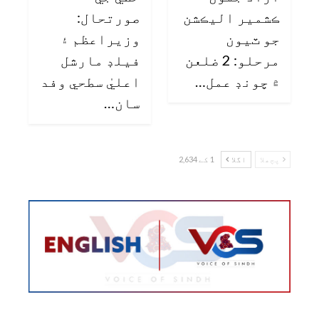
ڪشمير اليڪشن
صورتحال:
جو ٽيون
وزيراعظم ۽
مرحلو: 2 ضلعن
فيلڊ مارشل
۾ چونڊ عمل…
اعليٰ سطحي وفد
سان…
پچھلا
اگلا
1 کے 2,634