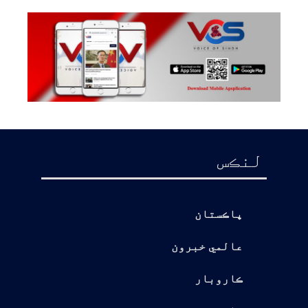
لنڪس
پاڪستان
عالمي خبرون
ڪاروبار