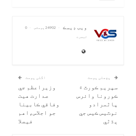
ويب ڊيسڪ
24902 پوسٹس
0
تبصرے
پچھلی پوسٹ
اگلی پوسٹ
سپريم ڪورٽ ۾
وزيراعظم جي
ڪورونا وائرس
صدارت هيٺ
پاڻمرادو
وفاقي ڪابينا
نوٽيس ڪيس جي
جو اجلاس،اهم
ٻڌڻي
فيصلا