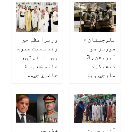
بلوچستان ۾
وزيراعظم جي
فورسز جو
وفد سميت عمري
آپريشن، 3
جي ادائيگي،
دهشتگرد
خانه ڪعبه ۾
مارجي ويا
حاضري جي…
آزاد جمون
خطي جي