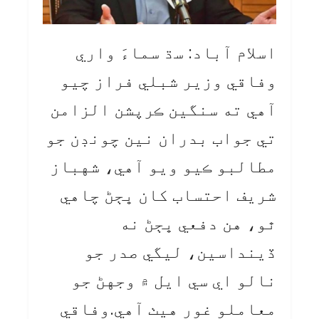
اسلام آباد: سڌ سماءَ واري
وفاقي وزير شبلي فراز چيو
آهي ته سنگين ڪرپشن الزامن
تي جواب بدران نين چونڊن جو
مطالبو ڪيو ويو آهي، شهباز
شريف احتساب کان ڀڄڻ چاهي
ٿو، هن دفعي ڀڄڻ نه
ڏينداسين، ليگي صدر جو
نالو اي سي ايل ۾ وجهڻ جو
معاملو غور هيٺ آهي.وفاقي