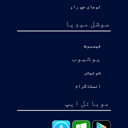
توهان جي راءِ
سوشل ميڊيا
فيسبوڪ
يوٽيوب
ٽوئيٽر
انسٽاگرام
موبائل ايپ