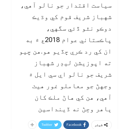
سياست اقتدار جو نالو آهي،
شهباز شريف قوم کي وڌيڪ
دوڪو نٿو ڏئي سگهي،
پاڪستاني عوام 2018ع ۾ به
ان کي رد ڪري ڇڏيو هو.هن چيو
ته اپوزيشن ليڊر شهباز
شريف جو نالو اي سي ايل ۾
وجهڻ جو معاملو غور هيٺ
آهي، هن کي هاڻ ملڪ کان
ٻاهر وڃڻ نه ڏينداسين
Twitter
Facebook
شیئر