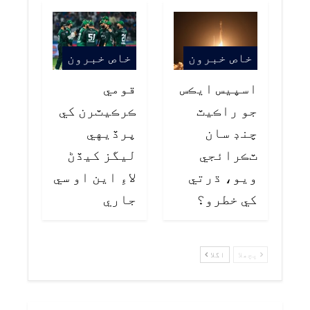
خاص خبرون
خاص خبرون
اسپيس ايڪس
قومي
جو راڪيٽ
ڪرڪيٽرن کي
چنڊ سان
پرڏيهي
ٽڪرائجي
ليگز کيڏڻ
ويو، ڌرتي
لاءِ اين او سي
کي خطرو؟
جاري
پچھلا
اگلا