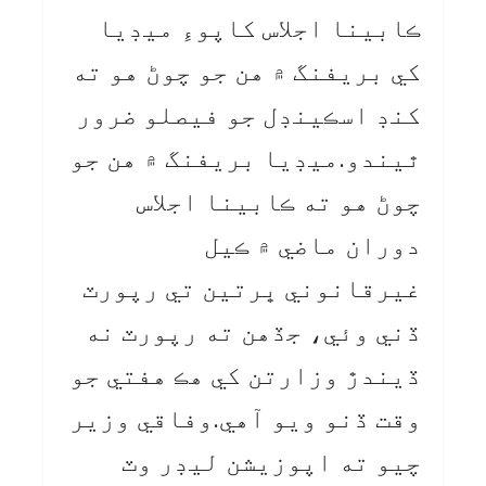
ڪابينا اجلاس کاپوءِ ميڊيا
کي بريفنگ ۾ هن جو چوڻ هو ته
کنڊ اسڪينڊل جو فيصلو ضرور
ٿيندو.ميڊيا بريفنگ ۾ هن جو
چوڻ هو ته ڪابينا اجلاس
دوران ماضي ۾ ڪيل
غيرقانوني ڀرتين تي رپورٽ
ڏني وئي، جڏهن ته رپورٽ نه
ڏيندڙ وزارتن کي هڪ هفتي جو
وقت ڏنو ويو آهي.وفاقي وزير
چيو ته اپوزيشن ليڊر وٽ