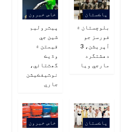
پاڪستان
خاص خبرون
بلوچستان ۾
پيٽروليم
فورسز جو
شين جي
آپريشن، 3
قيمتن ۾
دهشتگرد
وڌيڪ
مارجي ويا
گھٽتائي،
نوٽيفڪيشن
جاري
پاڪستان
خاص خبرون