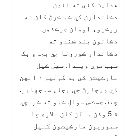
هدايت ڏني ته ننڍن
دڪاندارن کي ڪم ڪرڻ کان نه
روڪيو، اوهان جيڪڏهن
دڪانون بند ڪندو ته
دڪاندار ڪورونا جي بجاءِ بک
سبب مري ويندا. سيل ڪيل
مارڪيٽن کي به کوليو ۽ انهن
کي ڊيڄارڻ جي بجاءِ سمجهايو.
چيف جسٽس سوال ڪيو ته ڪراچي
۾ 5 وڏن مالز کان علاوه ڇا
سموريون مارڪيٽون کليل