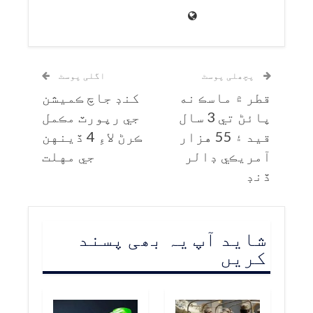
پچھلی پوسٹ
اگلی پوسٹ
قطر ۾ ماسڪ نه
کنڊ جاچ ڪميشن
پائڻ تي 3 سال
جي رپورٽ مڪمل
قيد ۽ 55 هزار
ڪرڻ لاءِ 4 ڏينهن
آمريڪي ڊالر
جي مهلت
ڏنڊ
شاید آپ یہ بھی پسند
کریں