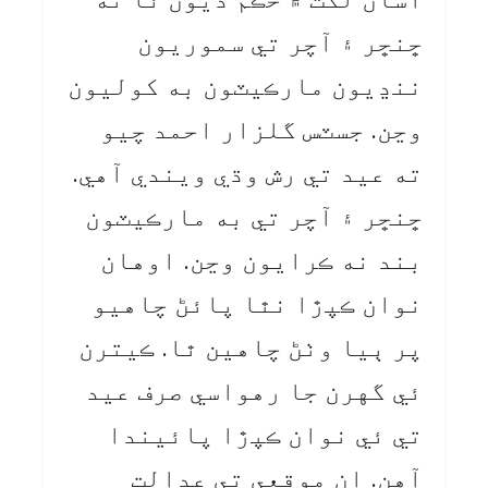
ڇنڇر ۽ آچر تي سموريون
ننڍيون مارڪيٽون به کوليون
وڃن. جسٽس گلزار احمد چيو
ته عيد تي رش وڌي ويندي آهي.
ڇنڇر ۽ آچر تي به مارڪيٽون
بند نه ڪرايون وڃن. اوهان
نوان ڪپڙا نٿا پائڻ چاهيو
پر ٻيا وٺڻ چاهين ٿا. ڪيترن
ئي گهرن جا رهواسي صرف عيد
تي ئي نوان ڪپڙا پائيندا
آهن. ان موقعي تي عدالت