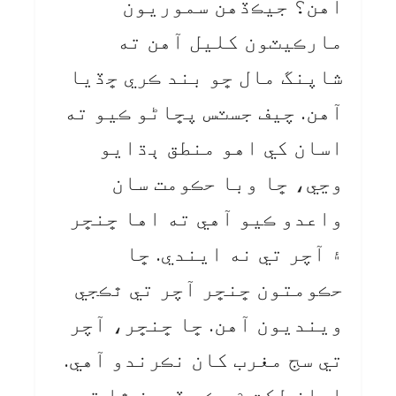
آهن؟ جيڪڏهن سموريون
مارڪيٽون کليل آهن ته
شاپنگ مال ڇو بند ڪري ڇڏيا
آهن. چيف جسٽس پڇاڻو ڪيو ته
اسان کي اهو منطق ٻڌايو
وڃي، ڇا وبا حڪومت سان
واعدو ڪيو آهي ته اها ڇنڇر
۽ آچر تي نه ايندي. ڇا
حڪومتون ڇنڇر آچر تي ٿڪجي
وينديون آهن. ڇا ڇنڇر، آچر
تي سج مغرب کان نڪرندو آهي.
اسان لکت ۾ حڪم ڏيون ٿا ته