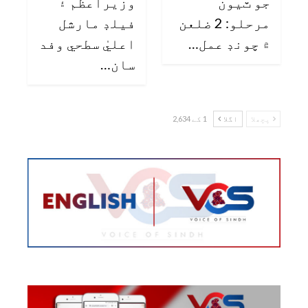
جو ٽيون
وزيراعظم ۽
مرحلو: 2 ضلعن
فيلڊ مارشل
۾ چونڊ عمل…
اعليٰ سطحي وفد
سان…
پچھلا
اگلا
1 کے 2,634