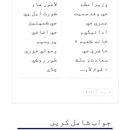
وزيراعظم
لاهور هاءِ
جي وفد سميت
ڪورٽ ايل پي
عمري جي
جي ڪمپنين
ادائيگي،
جي اضافي
خانه ڪعبه ۾
پريميم
حاضري جي
وصولي فوري
سعادت، ملڪ
طور روڪي
۽ قوم لاءِ…
ڇڏي
پچھلا
اگلا
جواب شامل کریں