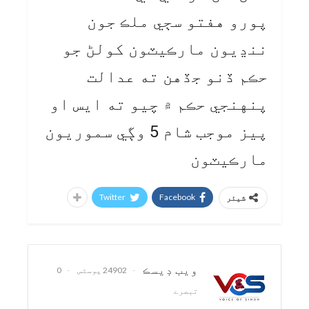
پورو هفتو سڄي ملڪ جون
ننڍيون مارڪيٽون کولڻ جو
حڪم ڏنو جڏهن ته عدالت
پنهنجي حڪم ۾ چيو ته ايس او
پيز موجب شام 5 وڳي سموريون
مارڪيٽون
Twitter
Facebook
شیئر
ويب ڊيسڪ
24902 پوسٹس
0
تبصرے