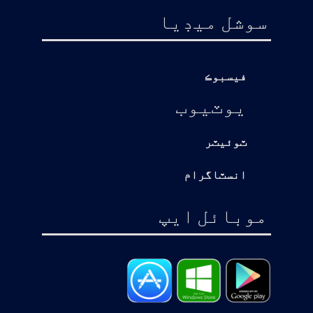
سوشل ميڊيا
فيسبوڪ
يوٽيوب
ٽوئيٽر
انسٽاگرام
موبائل ايپ