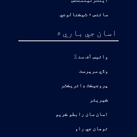
اينٽرتينمنٽس
سائنس ۽ ٽيڪنالوجي
اسان جي باري ۾
ڌ
وائيس آف سن
وڏي سرپرست
پروجيڪٽ ڊائريڪٽر
ڪيريئر
اسان سان رابطو ڪريو
توهان جي راءِ