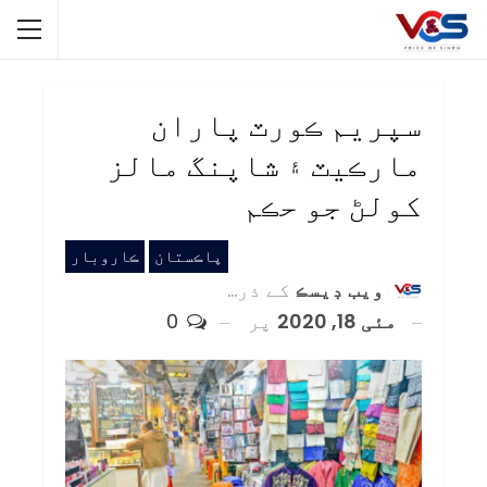
سپريم ڪورٽ پاران
مارڪيٽ ۽ شاپنگ مالز
کولڻ جو حڪم
پاڪستان
ڪاروبار
ويب ڊيسڪ
کے ذریعہ
مئی 18, 2020
پر
0