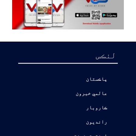
لنڪس
پاڪستان
عالمي خبرون
ڪاروبار
رانديون