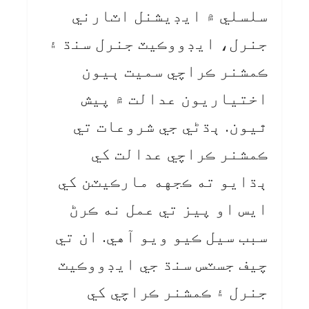
سلسلي ۾ ايڊيشنل اٽارني
جنرل، ايڊووڪيٽ جنرل سنڌ ۽
ڪمشنر ڪراچي سميت ٻيون
اختياريون عدالت ۾ پيش
ٿيون. ٻڌڻي جي شروعات تي
ڪمشنر ڪراچي عدالت کي
ٻڌايو ته ڪجهه مارڪيٽن کي
ايس او پيز تي عمل نه ڪرڻ
سبب سيل ڪيو ويو آهي. ان تي
چيف جسٽس سنڌ جي ايڊووڪيٽ
جنرل ۽ ڪمشنر ڪراچي کي