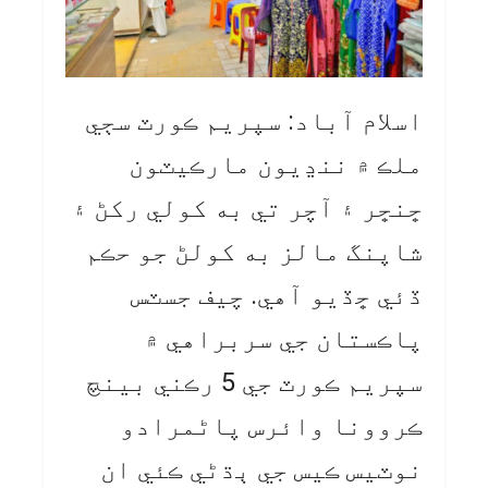
اسلام آباد: سپريم ڪورٽ سڄي
ملڪ ۾ ننڍيون مارڪيٽون
ڇنڇر ۽ آچر تي به کولي رکڻ ۽
شاپنگ مالز به کولڻ جو حڪم
ڏئي ڇڏيو آهي. چيف جسٽس
پاڪستان جي سربراهي ۾
سپريم ڪورٽ جي 5 رڪني بينچ
ڪروونا وائرس پاڻمرادو
نوٽيس ڪيس جي ٻڌڻي ڪئي ان