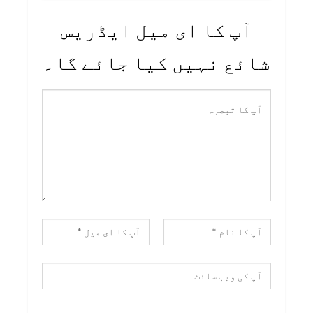
آپ کا ای میل ایڈریس
شائع نہیں کیا جائے گا۔