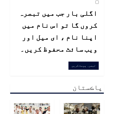
اگلی بار جب میں تبصرہ
کروں گا تو اس نام میں
اپنا نام ، ای میل اور
ویب سائٹ محفوظ کریں۔
پاڪستان