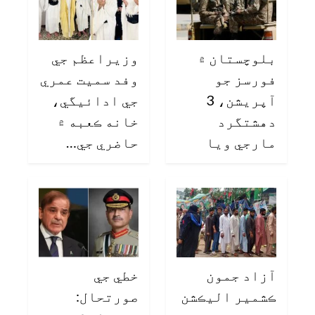
بلوچستان ۾
وزيراعظم جي
فورسز جو
وفد سميت عمري
آپريشن، 3
جي ادائيگي،
دهشتگرد
خانه ڪعبه ۾
مارجي ويا
حاضري جي…
آزاد جمون
خطي جي
ڪشمير اليڪشن
صورتحال: