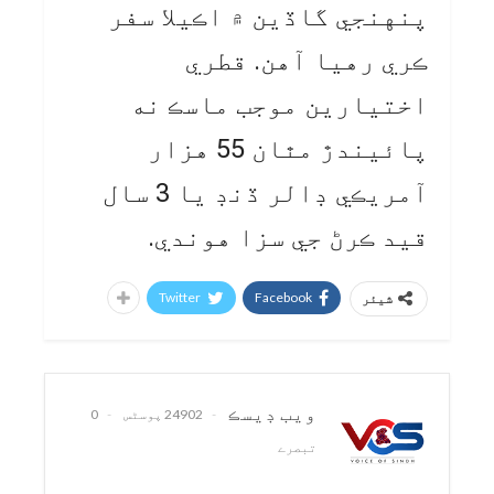
پنهنجي گاڏين ۾ اڪيلا سفر
ڪري رهيا آهن. قطري
اختيارين موجب ماسڪ نه
پائيندڙ مٿان 55 هزار
آمريڪي ڊالر ڏنڊ يا 3 سال
قيد ڪرڻ جي سزا هوندي.
Twitter
Facebook
شیئر
ويب ڊيسڪ
24902 پوسٹس
0
تبصرے