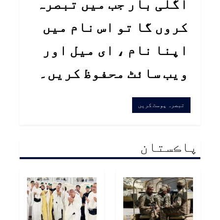
اگلی بار جب میں تبصرہ
کروں گا تو اس نام میں
اپنا نام ، ای میل اور
ویب سائٹ محفوظ کریں۔
پاڪستان