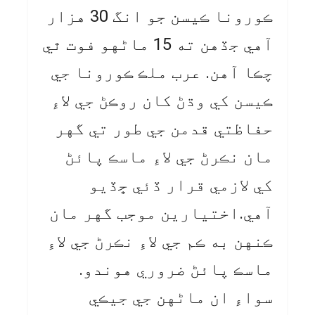
ڪورونا ڪيسن جو انگ 30 هزار
آهي جڏهن ته 15 ماڻهو فوت ٿي
چڪا آهن. عرب ملڪ ڪورونا جي
ڪيسن کي وڌڻ کان روڪڻ جي لاءِ
حفاظتي قدمن جي طور تي گهر
مان نڪرڻ جي لاءِ ماسڪ پائڻ
کي لازمي قرار ڏئي ڇڏيو
آهي.اختيارين موجب گهر مان
ڪنهن به ڪم جي لاءِ نڪرڻ جي لاءِ
ماسڪ پائڻ ضروري هوندو.
سواءِ ان ماڻهن جي جيڪي