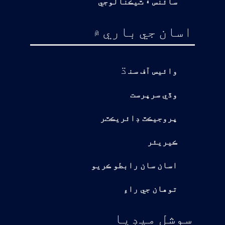
سائنس ۽ ٽيڪنالوجي
اسان جي باري ۾
ڌ
وائيس آف سن
وڏي سرپرست
پروجيڪٽ ڊائريڪٽر
ڪيريئر
اسان سان رابطو ڪريو
توهان جي راءِ
سوشل ميڊيا