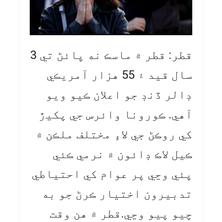
قطر: قطر ۾ ماسڪ نه پائڻ تي 3
سال قيد ۽ 55 هزار آمريڪي
ڊالر ڏنڊ جو اعلان ڪيو ويو
آهي. ڪورونا وائرس جي پکيڙ
کي روڪڻ جي لاءِ مختلف ملڪن ۾
ڪيل لاڪ ڊائون ۾ نرمي ڪئي
پئي وڃي پر عوام کي احتياطي
تدبيرون اختيار ڪرڻ جو به
چيو پيو وڃي.قطر ۾ هن وقت