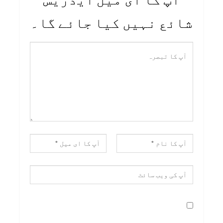
شائع نہیں کیا جائے گا۔