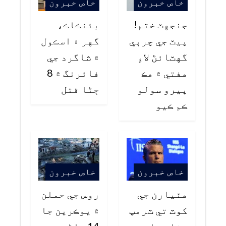
خاص خبرون
خاص خبرون
جنجهٽ ختم!
بئنڪاڪ،
پيٽ جي چرٻي
گهر ۽ اسڪول
گهٽائڻ لاءِ
۾ شاگرد جي
هفتي ۾ هڪ
فائرنگ ۾ 8
ڀيرو سولو
ڄڻا قتل
ڪم ڪيو
خاص خبرون
خاص خبرون
هٿيارن جي
روس جي حملن
کوٽ تي ٽرمپ
۾ يوڪرين جا