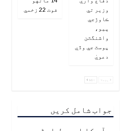
دفاع واري
14 ماڻهو
وزير تي
فوت 22 زخمي
ڪاوڙجي
پيو،
واشنگٽن
پوسٽ جي وڏي
دعويٰ
پچھلا
اگلا
جواب شامل کریں
آپ کا ای میل ایڈریس