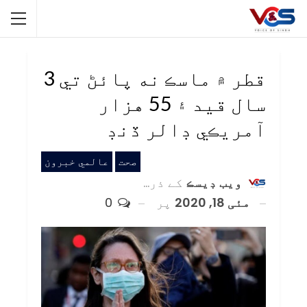
قطر ۾ ماسڪ نه پائڻ تي 3
سال قيد ۽ 55 هزار
آمريڪي ڊالر ڏنڊ
صحت
عالمي خبرون
ويب ڊيسڪ
کے ذریعہ
مئی 18, 2020
پر
0