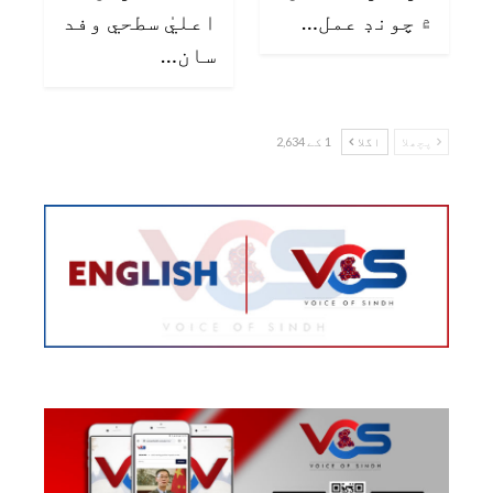
۾ چونڊ عمل…
اعليٰ سطحي وفد
سان…
پچھلا
اگلا
1 کے 2,634