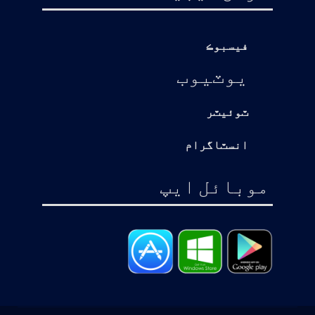
فيسبوڪ
يوٽيوب
ٽوئيٽر
انسٽاگرام
موبائل ايپ