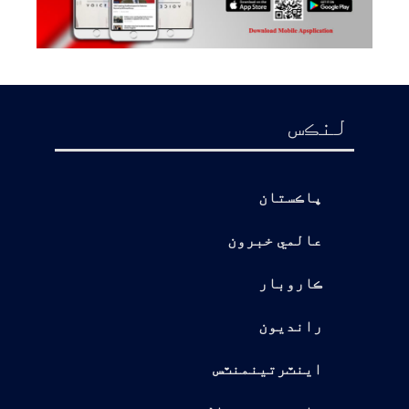
لنڪس
پاڪستان
عالمي خبرون
ڪاروبار
رانديون
اينٽرتينمنٽس