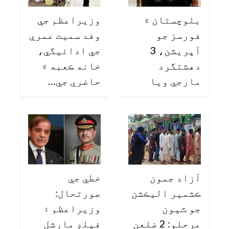
بلوچستان ۾
وزيراعظم جي
فورسز جو
وفد سميت عمري
آپريشن، 3
جي ادائيگي،
دهشتگرد
خانه ڪعبه ۾
مارجي ويا
حاضري جي…
آزاد جمون
خطي جي
ڪشمير اليڪشن
صورتحال:
جو ٽيون
وزيراعظم ۽
مرحلو: 2 ضلعن
فيلڊ مارشل