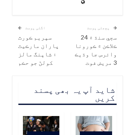
پچھلی پوسٹ
اگلی پوسٹ
سڄي سنڌ ۾ 24
سپريم ڪورٽ
ڪلاڪن ۾ ڪورونا
پاران مارڪيٽ
وائرس جا وڌيڪ
۽ شاپنگ مالز
3 مريض فوت
کولڻ جو حڪم
شاید آپ یہ بھی پسند
کریں