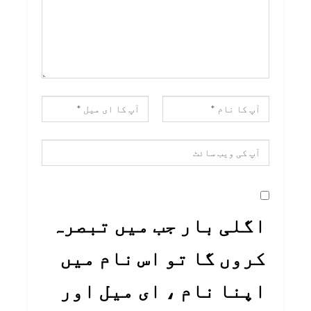
اگلی بار جب میں تبصرہ
کروں گا تو اس نام میں
اپنا نام ، ای میل اور