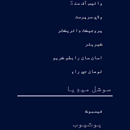
ڌ
وائيس آف سن
وڏي سرپرست
پروجيڪٽ ڊائريڪٽر
ڪيريئر
اسان سان رابطو ڪريو
توهان جي راءِ
سوشل ميڊيا
فيسبوڪ
يوٽيوب