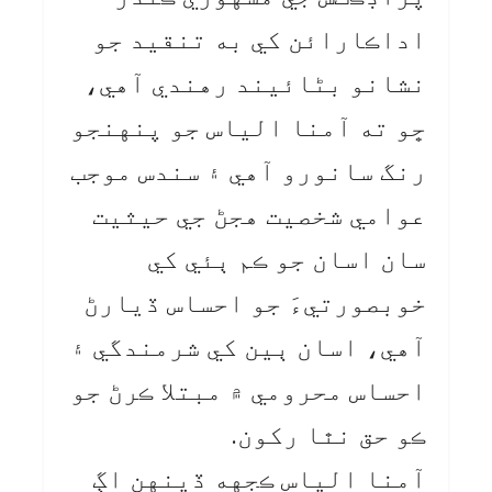
اداڪارائن کي به تنقيد جو
نشانو بڻائيند رهندي آهي،
ڇو ته آمنا الياس جو پنهنجو
رنگ سانورو آهي ۽ سندس موجب
عوامي شخصيت هجڻ جي حيثيت
سان اسان جو ڪم ٻئي کي
خوبصورتيءَ جو احساس ڏيارڻ
آهي، اسان ٻين کي شرمندگي ۽
احساس محرومي ۾ مبتلا ڪرڻ جو
ڪو حق نٿا رکون.
آمنا الياس ڪجهه ڏينهن اڳ