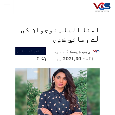
آمنا الياس نوجوان کي
لَت وهائي ڪڍي
ويب ڊيسڪ
کے ذریعہ
اينٽرتينمنٽس
اگست 30, 2021
پر
0