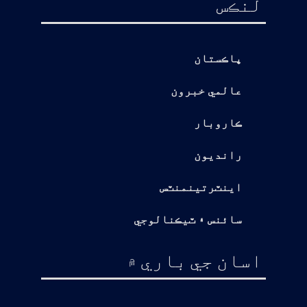
لنڪس
پاڪستان
عالمي خبرون
ڪاروبار
رانديون
اينٽرتينمنٽس
سائنس ۽ ٽيڪنالوجي
اسان جي باري ۾