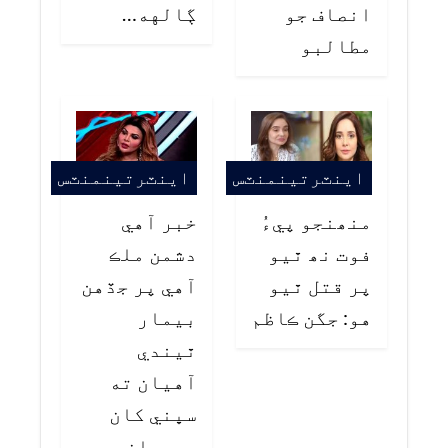
انصاف جو
ڳالهه…
مطالبو
اينٽرتينمنٽس
اينٽرتينمنٽس
منھنجو پيءُ
خبر آهي
فوت نھ ٿيو
دشمن ملڪ
پر قتل ٿيو
آهي پر جڏهن
هو: جگن ڪاظم
بيمار
ٿيندي
آهيان ته
سڀني کان
پهريان