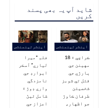
شاید آپ یہ بھی پسند
کریں
اينٽرتينمنٽس
اينٽرتينمنٽس
ڪراچي ۾ 18
فلم "ميرا
مهينن جي
لياري” آسڪر
ٻارڙي جي
ايوارڊ جي
قتل تي شوبز
نامزدگي
شخصيتن
واري ڊوڙ ۾
طرفان ڪاوڙ
شامل ٿيڻ
جو اظهار،
اعزاز جي