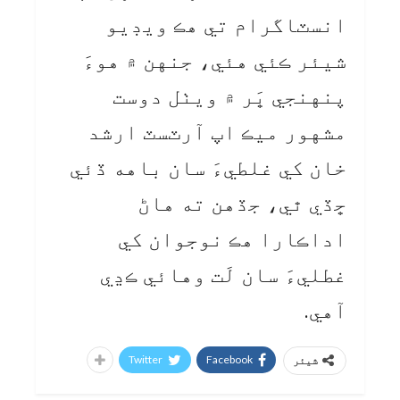
انسٽاگرام تي هڪ ويڊيو
شيئر ڪئي هئي، جنهن ۾ هوءَ
پنهنجي ڀَر ۾ ويٺل دوست
مشهور ميڪ اپ آرٽسٽ ارشد
خان کي غلطيءَ سان باهه ڏئي
ڇڏي ٿي، جڏهن ته هاڻ
اداڪارا هڪ نوجوان کي
غطليءَ سان لَت وهائي ڪڍي
آهي.
Twitter
Facebook
شیئر