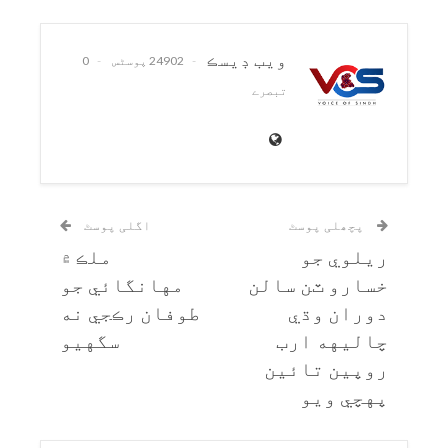
ويب ڊيسڪ
24902 پوسٹس
0
تبصرے
پچھلی پوسٹ
اگلی پوسٹ
ريلوي جو
ملڪ ۾
خسارو ٽن سالن
مهانگائي جو
دوران وڌي
طوفان رڪجي نه
چاليهه ارب
سگهيو
روپين تائين
پهچي ويو