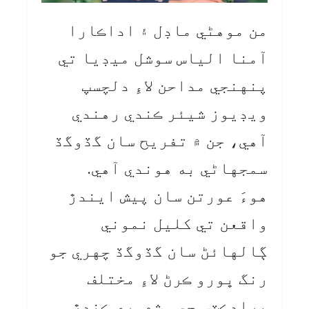
من موهڻي ماڊل ۽ اداڪارا
آمنا الياس سوشل ميڊيا تي
پنهنجي مداحن لاءِ دلچسپ
ويڊيوز شيئر ڪندي رهندي
آهي، جن ۾ تفريح سان گڏوگڏ
سمجهاڻي به هوندي آهي.
هوءَ عورتن سان پيش ايندڙ
واقعن تي کليل نموني
ڳالهائڻ سان گڏوگڏ چهري جو
رنگ ڀورو ڪرڻ لاءِ مختلف
پراڊڪٽس جي مشهوري ڪندڙ