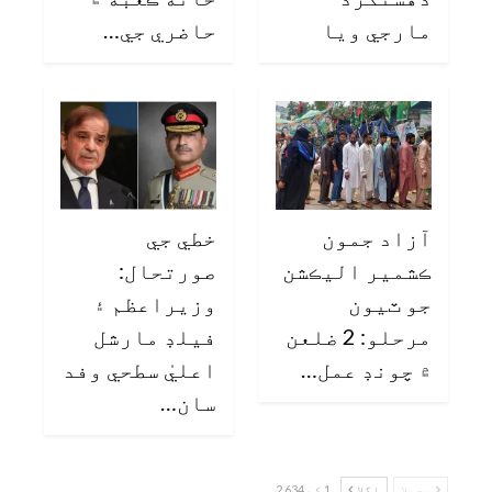
مارجي ويا
حاضري جي…
آزاد جمون
خطي جي
ڪشمير اليڪشن
صورتحال:
جو ٽيون
وزيراعظم ۽
مرحلو: 2 ضلعن
فيلڊ مارشل
۾ چونڊ عمل…
اعليٰ سطحي وفد
سان…
پچھلا
اگلا
1 کے 2,634