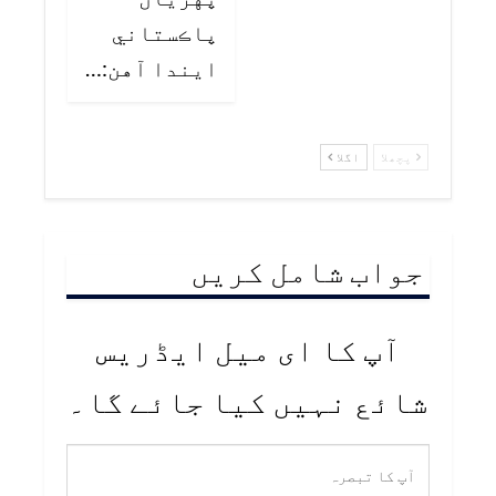
پاڪستاني
ايندا آهن:…
پچھلا
اگلا
جواب شامل کریں
آپ کا ای میل ایڈریس
شائع نہیں کیا جائے گا۔