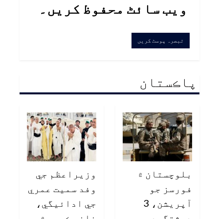
ویب سائٹ محفوظ کریں۔
پاڪستان
بلوچستان ۾
وزيراعظم جي
فورسز جو
وفد سميت عمري
آپريشن، 3
جي ادائيگي،
دهشتگرد
خانه ڪعبه ۾