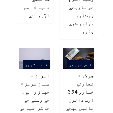
جو تاريخي
دنيا ۾ اهم
ريڪارڊ
اڳڀرائي
برابر ڪري
ڇڏيو
خاص خبرون
تازہ ترین
جولاءِ ۾
ايران ۽
تجارتي
عمان هرمز ۾
خسارو 3.94
جهاز رانيءَ
ارب ڊالرن
جي رستي جي
تائين پهچي
جاگرافيائي