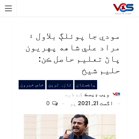
مودي جا پوئلڳ بلاول ۽
مراد علي شاهه پهريون
پاڻ تعليم حاصل ڪن:
حليم شيخ
پاڪستان
تازہ ترین
خاص خبرون
ويب ڊيسڪ
کے ذریعہ
اگست 21, 2021
پر
0