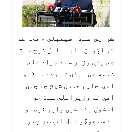
ڪراچي: سنڌ اسيمبلي ۾ مخالف
ڌر اڳواڻ حليم عادل شيخ سنڌ
جي وڏي وزير سيد مراد علي
شاهه جي بيان تي ردعمل ڏنو
آهي. حليم عادل شيخ جو چوڻ
آهي ته وزيراعليٰ سنڌ جو
اسڪول بند ڪرڻ وارو فيصلو
مذمت جوڳو عمل آهي.هن چيو