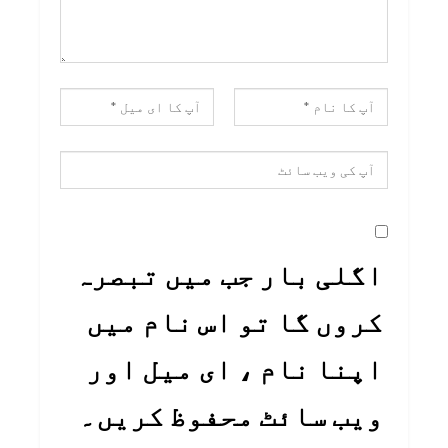
اگلی بار جب میں تبصرہ
کروں گا تو اس نام میں
اپنا نام ، ای میل اور
ویب سائٹ محفوظ کریں۔