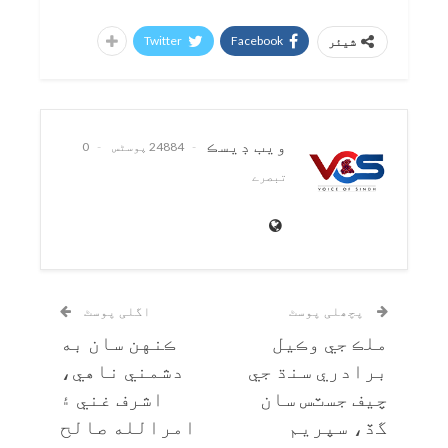
Twitter
Facebook
شیئر
ويب ڊيسڪ
24884 پوسٹس
0
تبصرے
پچھلی پوسٹ
اگلی پوسٹ
ملڪ جي وڪيل
ڪنهن سان به
برادري سنڌ جي
دشمني ناهي،
چيف جسٽس سان
اشرف غني ۽
گڏ، سپريم
امرالله صالح