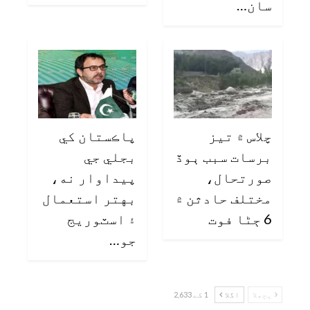
سان…
چلاس ۾ تيز
پاڪستان کي
برسات سبب ٻوڏ
بجلي جي
صورتحال،
پيداوار نه،
مختلف حادثن ۾
بهتر استعمال
6 ڄڻا فوت
۽ اسٽوريج
جو…
پچھلا
اگلا
1 کے 2,633