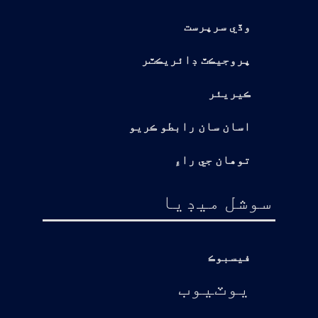
وڏي سرپرست
پروجيڪٽ ڊائريڪٽر
ڪيريئر
اسان سان رابطو ڪريو
توهان جي راءِ
سوشل ميڊيا
فيسبوڪ
يوٽيوب