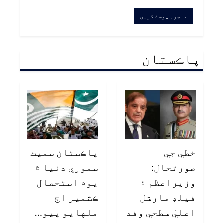
پاڪستان
خطي جي
پاڪستان سميت
صورتحال:
سموري دنيا ۾
وزيراعظم ۽
يوم استحصال
فيلڊ مارشل
ڪشمير اڄ
اعليٰ سطحي وفد
ملهايو پيو…