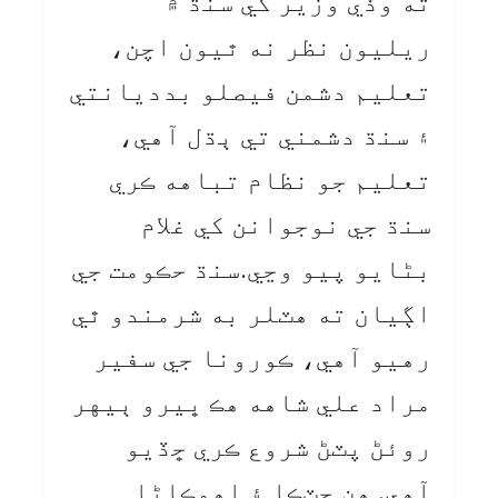
ته وڏي وزير کي سنڌ ۾
ريليون نظر نه ٿيون اچن،
تعليم دشمن فيصلو بدديانتي
۽ سنڌ دشمني تي ٻڌل آهي،
تعليم جو نظام تباهه ڪري
سنڌ جي نوجوانن کي غلام
بڻايو پيو وڃي.سنڌ حڪومت جي
اڳيان ته هٽلر به شرمندو ٿي
رهيو آهي، ڪورونا جي سفير
مراد علي شاهه هڪ ڀيرو ٻيهر
روئڻ پٽڻ شروع ڪري ڇڏيو
آهي. هن ڄٽڪا ۽ اهمڪاڻا