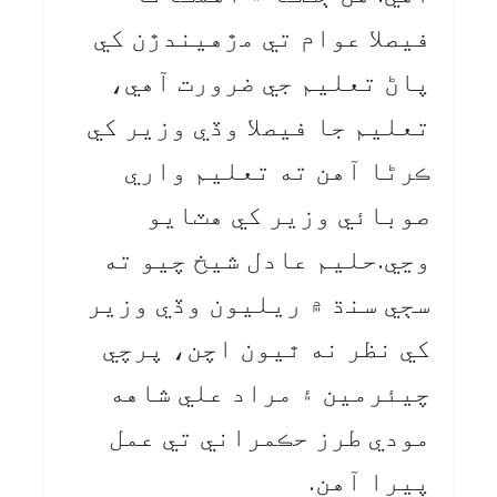
فيصلا عوام تي مڙهيندڙن کي
پاڻ تعليم جي ضرورت آهي،
تعليم جا فيصلا وڏي وزير کي
ڪرڻا آهن ته تعليم واري
صوبائي وزير کي هٽايو
وڃي.حليم عادل شيخ چيو ته
سڄي سنڌ ۾ ريليون وڏي وزير
کي نظر نه ٿيون اچن، پرچي
چيئرمين ۽ مراد علي شاهه
مودي طرز حڪمراني تي عمل
پيرا آهن.