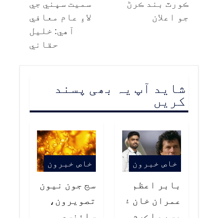
ڪورٽ بند ڪرڻ
سميت سڀني جي
جو اعلان
لاءِ عام معافي
آهي: خليل
حقاني
شاید آپ یہ بھی پسند
کریں
خاص خبرون
خاص خبرون
بابر اعظم
سج جون نيون
عمران خان ۽
تصويرون،
وسيم اڪرم
سائنسي