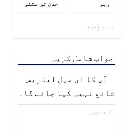
ويو
حدن تي متفق
پچھلا
اگلا
جواب شامل کریں
آپ کا ای میل ایڈریس
شائع نہیں کیا جائے گا۔