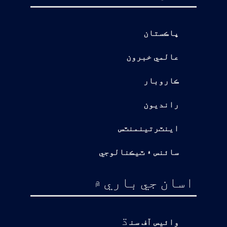
پاڪستان
عالمي خبرون
ڪاروبار
رانديون
اينٽرتينمنٽس
سائنس ۽ ٽيڪنالوجي
اسان جي باري ۾
ڌ
وائيس آف سن