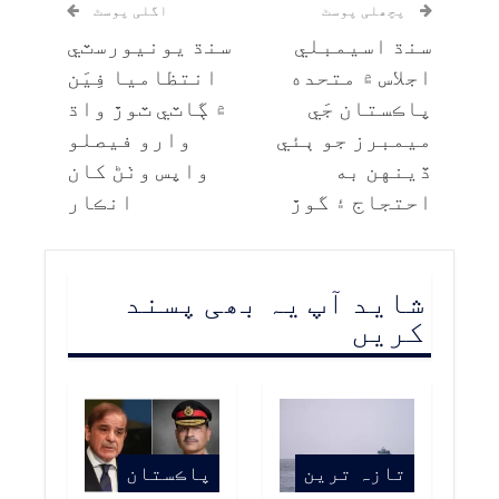
پچھلی پوسٹ
اگلی پوسٹ
سنڌ اسيمبلي
سنڌ يونيورسٽي
اجلاس ۾ متحده
انتظاميا فِيَن
پاڪستان جَي
۾ ڳاٽي ٽوڙ واڌ
ميمبرز جو ٻئي
وارو فيصلو
ڏينهن به
واپس وٺڻ کان
احتجاج ۽ گوڙ
انڪار
شاید آپ یہ بھی پسند
کریں
تازہ ترین
پاڪستان