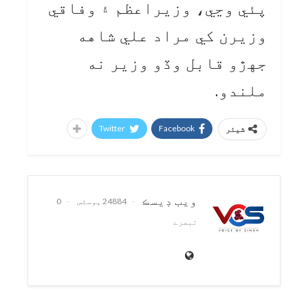
پئي وڃي، وزيراعظم ۽ وفاقي
وزيرن کي مراد علي شاهه
جهڙو قابل وڏو وزير نه
ملندو.
Twitter
Facebook
شیئر
ويب ڊيسڪ
24884 پوسٹس
0
تبصرے