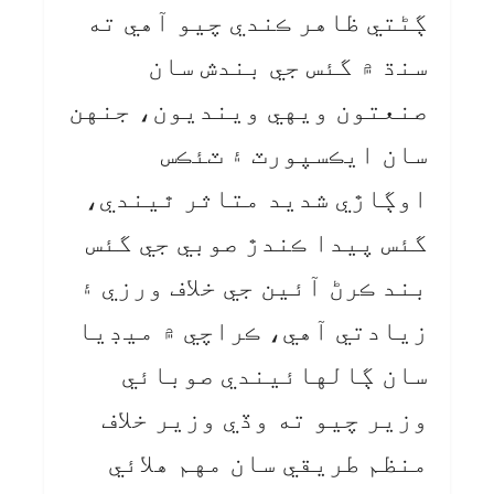
ڳڻتي ظاهر ڪندي چيو آهي ته
سنڌ ۾ گئس جي بندش سان
صنعتون ويهي وينديون، جنهن
سان ايڪسپورٽ ۽ ٽئڪس
اوڳاڙي شديد متاثر ٿيندي،
گئس پيدا ڪندڙ صوبي جي گئس
بند ڪرڻ آئين جي خلاف ورزي ۽
زيادتي آهي، ڪراچي ۾ ميڊيا
سان ڳالهائيندي صوبائي
وزير چيو ته وڏي وزير خلاف
منظم طريقي سان مهم هلائي