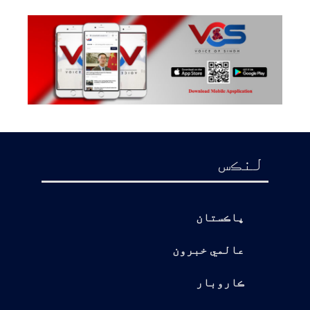
لنڪس
پاڪستان
عالمي خبرون
ڪاروبار