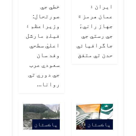
ايران ۽
خطي جي
عمان هرمز ۾
صورتحال:
جهاز رانيءَ
وزيراعظم ۽
جي رستي جي
فيلڊ مارشل
جاگرافيائي
اعليٰ سطحي
حدن تي متفق
وفد سان
سعودي عرب
جي دوري تي
روانا…
پاڪستان
پاڪستان