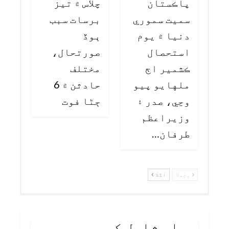
پاڪستان
چلاس ۾ تيز
سميت سموري
برسات سبب
دنيا ۾ يوم
ٻوڏ
استحصال
صورتحال،
ڪشمير اڄ
مختلف
ملهايو پيو
حادثن ۾ 6
وڃي، صدر ۽
ڄڻا فوت
وزيراعظم
طرفان…
پچھلا
اگلا
جواب شامل کریں