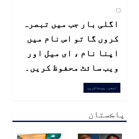
اگلی بار جب میں تبصرہ
کروں گا تو اس نام میں
اپنا نام ، ای میل اور
ویب سائٹ محفوظ کریں۔
پاڪستان