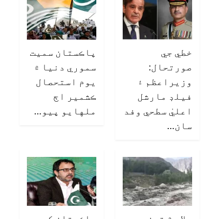
خطي جي
پاڪستان سميت
صورتحال:
سموري دنيا ۾
وزيراعظم ۽
يوم استحصال
فيلڊ مارشل
ڪشمير اڄ
اعليٰ سطحي وفد
ملهايو پيو…
سان…
چلاس ۾ تيز
پاڪستان کي