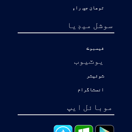
توهان جي راءِ
سوشل ميڊيا
فيسبوڪ
يوٽيوب
ٽوئيٽر
انسٽاگرام
موبائل ايپ