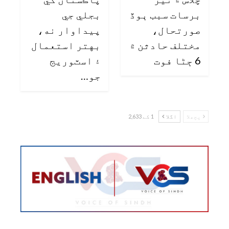
برسات سبب ٻوڏ
بجلي جي
صورتحال،
پيداوار نه،
مختلف حادثن ۾
بهتر استعمال
6 ڄڻا فوت
۽ اسٽوريج
جو…
پچھلا
اگلا
1 کے 2,633