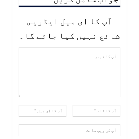
آپ کا ای میل ایڈریس
شائع نہیں کیا جائے گا۔