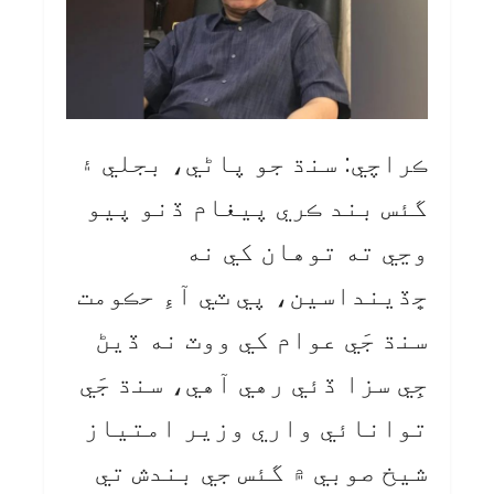
ڪراچي: سنڌ جو پاڻي، بجلي ۽
گئس بند ڪري پيغام ڏنو پيو
وڃي ته توهان کي نه
ڇڏينداسين، پي ٽي آءِ حڪومت
سنڌ جَي عوام کي ووٽ نه ڏيڻ
جِي سزا ڏئي رهي آهي، سنڌ جَي
توانائي واري وزير امتياز
شيخ صوبي ۾ گئس جي بندش تي