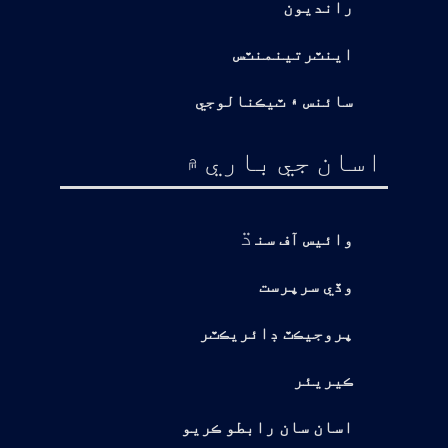
رانديون
اينٽرتينمنٽس
سائنس ۽ ٽيڪنالوجي
اسان جي باري ۾
ڌ
وائيس آف سن
وڏي سرپرست
پروجيڪٽ ڊائريڪٽر
ڪيريئر
اسان سان رابطو ڪريو