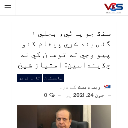
سنڌ جو پاڻي، بجلي ۽
گئس بند ڪري پيغام ڏنو
پيو وڃي ته توهان کي نه
ڇڏينداسين: امتياز شيخ
پاڪستان
تازہ ترین
ويب ڊيسڪ
کے ذریعہ
جون 24, 2021
پر
0