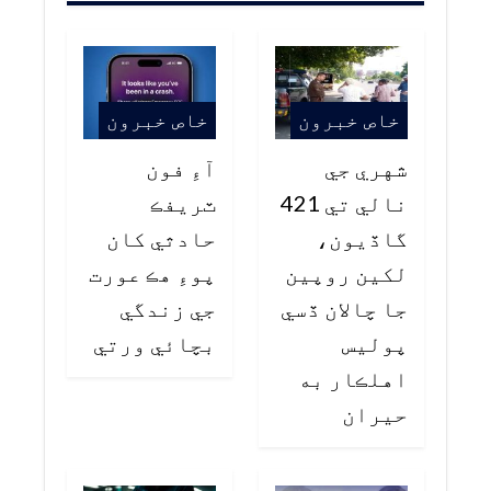
خاص خبرون
خاص خبرون
شهري جي
آءِ فون
نالي تي 421
ٽريفڪ
گاڏيون،
حادثي کان
لکين روپين
پوءِ هڪ عورت
جا چالان ڏسي
جي زندگي
پوليس
بچائي ورتي
اهلڪار به
حيران