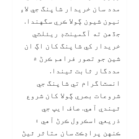
مدد سان خريدار شاپنگ جي لاءِ
نيون شيون ڳولا ڪري سگهندا.
جڏهن ته آگمينٽڊ ريئلٽي
خريدار کي شاپنگ کان اڳ ان
شين جو تصور فراهم ڪرڻ ۾
مددگار ثابت ٿيندا.
انسٽاگرام تي شاپنگ جي
شروعات بصري ڳولا کان شروع
ٿيندي آهي. صاف ايپ جي
ذريعي اسڪرول ڪرڻ آهي ۽
ڪنهن پراڊڪٽ سان متاثر ٿيڻ