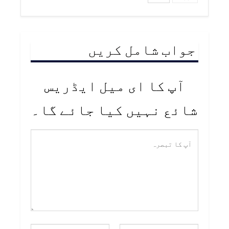
جواب شامل کریں
آپ کا ای میل ایڈریس
شائع نہیں کیا جائے گا۔