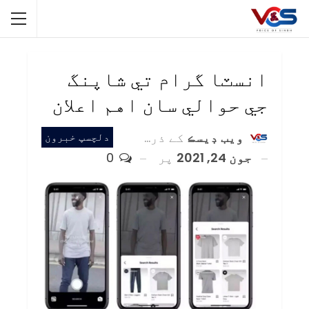
انسٽا گرام تي شاپنگ
جي حوالي سان اهم اعلان
ويب ڊيسڪ
کے ذریعہ
دلچسپ خبرون
جون 24, 2021
پر
0