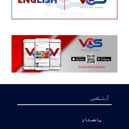
لنڪس
پاڪستان