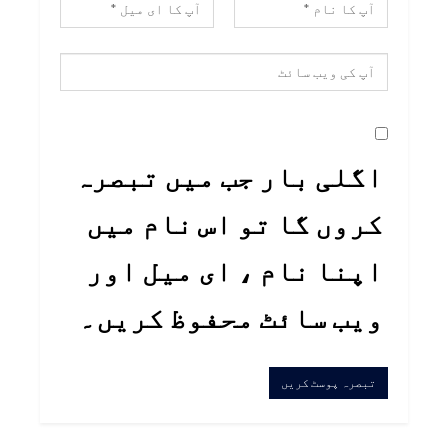
اگلی بار جب میں تبصرہ
کروں گا تو اس نام میں
اپنا نام ، ای میل اور
ویب سائٹ محفوظ کریں۔