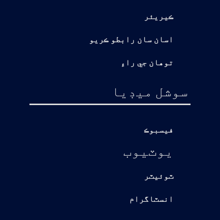
ڪيريئر
اسان سان رابطو ڪريو
توهان جي راءِ
سوشل ميڊيا
فيسبوڪ
يوٽيوب
ٽوئيٽر
انسٽاگرام