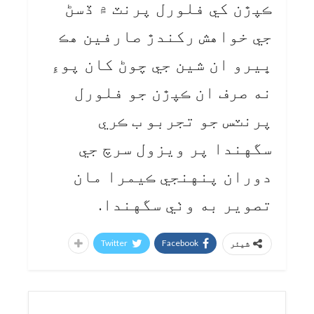
ڪپڙن کي فلورل پرنٽ ۾ ڏسڻ
جي خواهش رکندڙ صارفين هڪ
ڀيرو ان شين جي چوڻ کان پوءِ
نه صرف ان ڪپڙن جو فلورل
پرنٽس جو تجربو ب ڪري
سگهندا پر ويزول سرچ جي
دوران پنهنجي ڪيمرا مان
تصوير به وٺي سگهندا.
Twitter
Facebook
شیئر