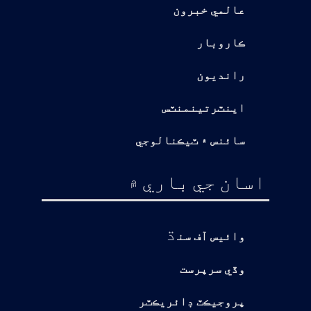
عالمي خبرون
ڪاروبار
رانديون
اينٽرتينمنٽس
سائنس ۽ ٽيڪنالوجي
اسان جي باري ۾
ڌ
وائيس آف سن
وڏي سرپرست
پروجيڪٽ ڊائريڪٽر