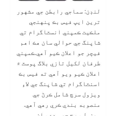
لنڊن: سماجي رابطن جي مشهور
ترين ايپ فيس بڪ پنهنجي
ملڪيت ڪمپني انسٽاگرام تي
شاپنگ جي حوالي سان هڪ اهم
فيچر جو اعلان ڪيو آهي.ڪمپني
طرفان لکيل تازي بلاگ پوسٽ ۾
اعلان ڪيو ويو آهي ته فيس بڪ
اسنٽاگرام تي شاپنگ جي لاءِ
ويزول سرچ شامل ڪرڻ جي
منصوبه بندي ڪري رهي آهي.
ويزول سرچ جي مدد سان