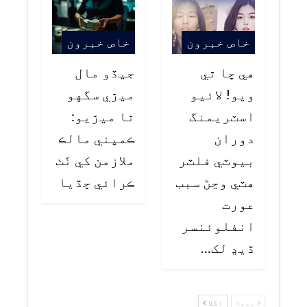
خاص خبرون
خاص خبرون
هي ڇا ٿي
جيڏو مال
ويو! لائيو
ميڙي سگهو
اسٽريمنگ
ٿا ميڙيو:
دوران
ڪمپني مالڪ
بيوٽي فلٽر
ملازمن کي ٺَٺ
هٽي وڃڻ سبب
ڪرائي ڇڏيا
عورت
انفلوئنسر
ڏيڍ لک…
پچھلا
اگلا