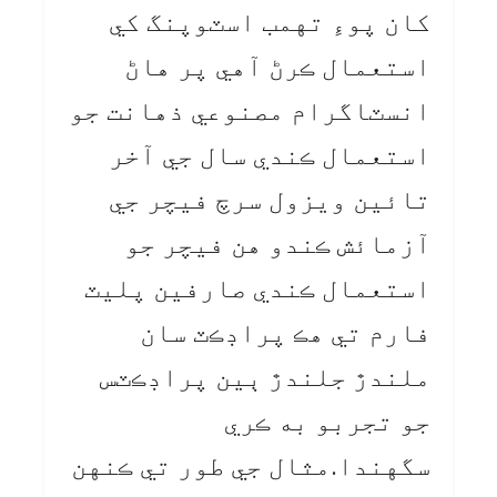
کان پوءِ تهمب اسٽوپنگ کي
استعمال ڪرڻ آهي پر هاڻ
انسٽاگرام مصنوعي ذهانت جو
استعمال ڪندي سال جي آخر
تائين ويزول سرچ فيچر جي
آزمائش ڪندو هن فيچر جو
استعمال ڪندي صارفين پليٽ
فارم تي هڪ پراڊڪٽ سان
ملندڙ جلندڙ ٻين پراڊڪٽس
جو تجربو به ڪري
سگهندا.مثال جي طور تي ڪنهن