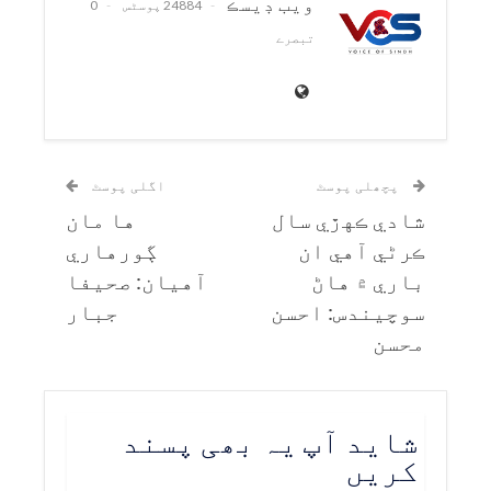
ويب ڊيسڪ
24884 پوسٹس
0
تبصرے
پچھلی پوسٹ
اگلی پوسٹ
شادي ڪهڙي سال
ها مان
ڪرڻي آهي ان
ڳورهاري
باري ۾ هاڻ
آهيان: صحيفا
سوچيندس: احسن
جبار
محسن
شاید آپ یہ بھی پسند
کریں