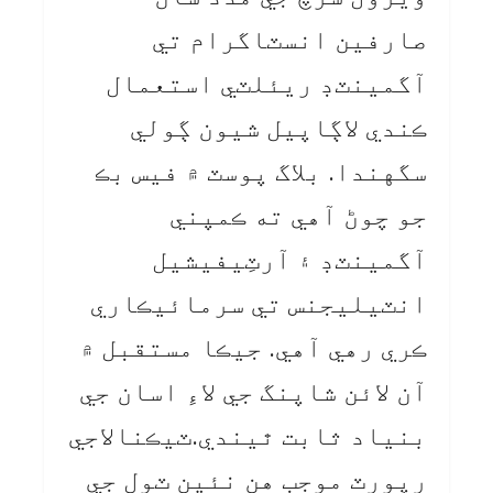
صارفين انسٽاگرام تي
آگمينٽڊ ريئلٽي استعمال
ڪندي لاڳاپيل شيون ڳولي
سگهندا. بلاگ پوسٽ ۾ فيس بڪ
جو چوڻ آهي ته ڪمپني
آگمينٽڊ ۽ آرٽِيفيشيل
انٽيليجنس تي سرمائيڪاري
ڪري رهي آهي. جيڪا مستقبل ۾
آن لائن شاپنگ جي لاءِ اسان جي
بنياد ثابت ٿيندي.ٽيڪنالاجي
رپورٽ موجب هن نئين ٽول جي