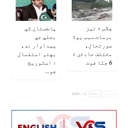
چلاس ۾ تيز
پاڪستان کي
برسات سبب ٻوڏ
بجلي جي
صورتحال،
پيداوار نه،
مختلف حادثن ۾
بهتر استعمال
6 ڄڻا فوت
۽ اسٽوريج
جو…
پچھلا
اگلا
1 کے 2,633