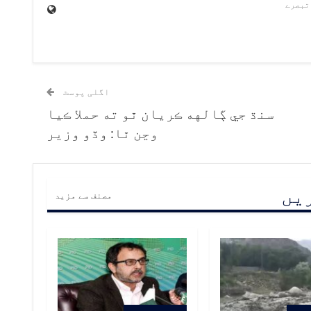
اگلی پوسٹ
سنڌ جي ڳالهه ڪريان ٿو ته حملا ڪيا
وڃن ٿا: وڏو وزير
ریں
مصنف سے مزید