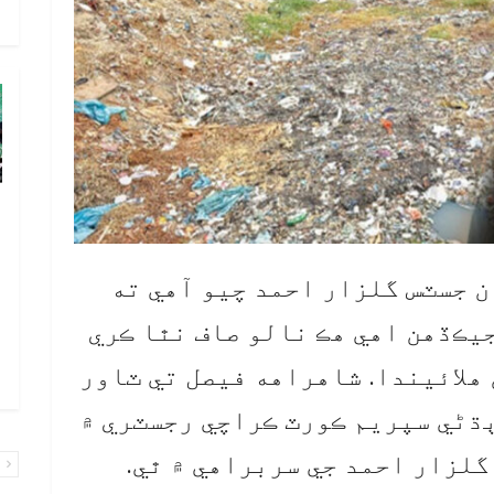
م
پ
ب
پ
ن جسٽس گلزار احمد چيو آهي ته
ب
جيڪڏهن اهي هڪ نالو صاف نٿا ڪري
ا
 هلائيندا. شاهراهه فيصل تي ٽاور
ا
ٻڌڻي سپريم ڪورٽ ڪراچي رجسٽري ۾
گلزار احمد جي سربراهي ۾ ٿي.
پ