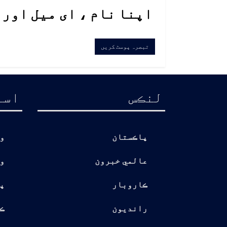
اپنا نام ، ای میل اور
لنڪس
اسا
پاڪستان
و
عالمي خبرون
و
ڪاروبار
پ
رانديون
ڪ