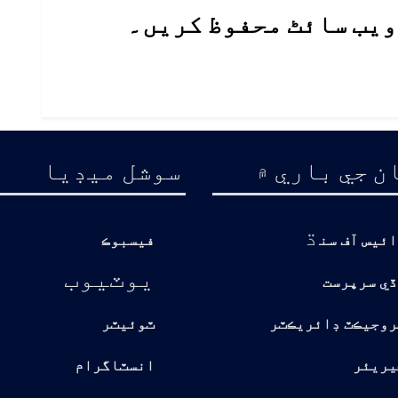
 ویب سائٹ محفوظ کریں۔
ن جي باري ۾
سوشل ميڊيا
ڌ
ائيس آف سن
فيسبوڪ
يوٽيوب
ڏي سرپرست
روجيڪٽ ڊائريڪٽر
ٽوئيٽر
يريئر
انسٽاگرام