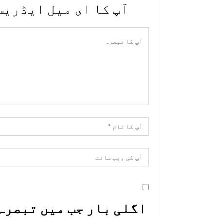
آپ کا ای میل ایڈریس
اگلی بار جب میں تبصرہ 