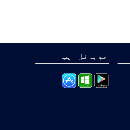
موبائل ايپ