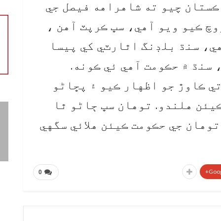
ڪستان چيو ته شاهراهه فيصل جي
چ ڪيو ويو آهي، سڀ ڪرپٽ آهن ،
هي، سنڌ بلڊنگ اٿارٽي کي پيسا
 سنڌ ۾ حڪومت آهي ئي ڪونه.
ي ڪاوڙ جو اظهار ڪيو ۽ پڇاڻو
يئن هلندو. توهان سڀ ڄاڻو ٿا
توهان جي حڪومت ڪيئن هلائي سگهي
Goog
0