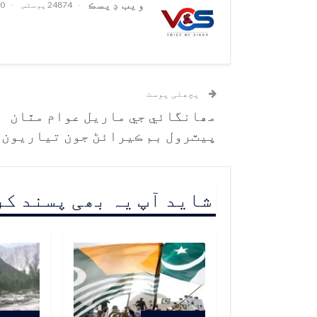
ويب ڊيسڪ
24874 پوسٹس
0 تبصرے
پچھلی پوسٹ
مھانگائي جي ماريل عوام مٿان
پيٽرول بم ڪيرائڻ جون تياريون
شاید آپ یہ بھی پسند ک