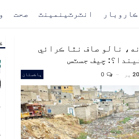
ڪاروبار
انٽرٽينمينٽ
صحت
و
پ
مُن
نه، نالو صاف نٿا ڪرائي
يندا؟: چيف جسٽس
پر
0
پاڪستان
پ
س
د
ا
ڪ