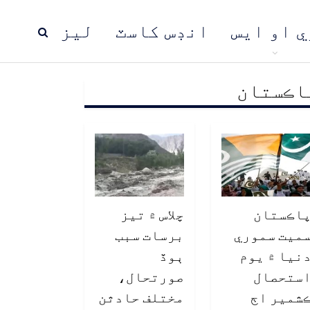
ي او ايس
انڊس کاسٽ
ليز
اڪستان
ڍ
پاڪستان
عالمي خبرون
اڪستان
چلاس ۾ تيز
ميت سموري
برسات سبب
نيا ۾ يوم
ٻوڏ
ستحصال
صورتحال،
شمير اڄ
مختلف حادثن