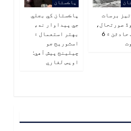
ان
پاڪستان
 تيز برسات
پاڪستان کي بجلي
ڏ صورتحال،
جي پيداوار نه،
مختلف حادثن ۾ 6
بهتر استعمال ۽
ت
اسٽوريج جو
چيلينج پيش آهي:
اويس لغاري