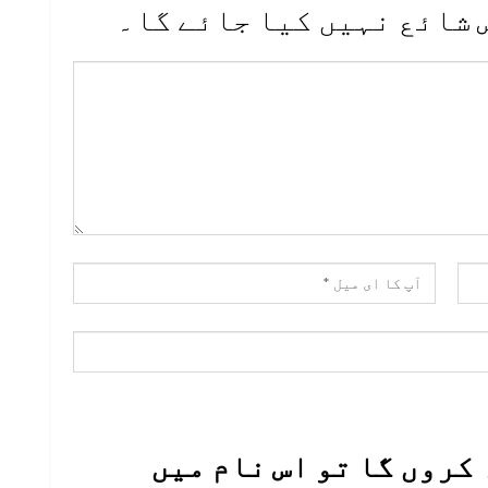
 شائع نہیں کیا جائے گا۔
کروں گا تو اس نام میں