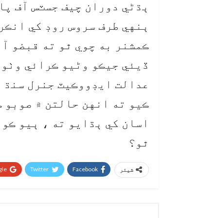
ٻڌڻي دوران چيف جسٽس آف پا
ٻنهي طرف سروس روڊ کي انڪرو
ڪمشنر به چوي ٿو ته قبضو آ
ڏيئي جيڪو وڻيو ڪرائي وٺو،
عدالت ايڊووڪيٽ جنرل سنڌ ت
ڪيو ته انهن حالتن ۾ صوبو ڪ
اسان کي ٻڌايو ته ، ٻيو ڪو 
ٿو؟
le+
Twitter
Facebook
شیئر