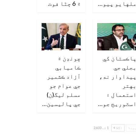
لهايو پيو…
۾ 6 ڄڻا فوت
اڪستان کي
چونڊن ۾
جلي جي
ڪاميابي
يداوار نه،
آزاد ڪشمير
هتر
جي عوام جو
ستعمال ۽
مسلم ليگ(ن)
سٽوريج جو…
جي پاليسين…
چھلا
اگلا
1 کے 2,633