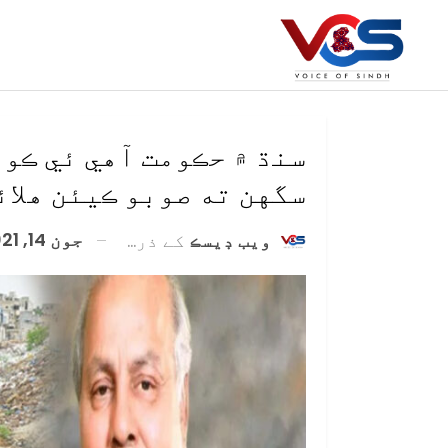
سنڌ ۾ حڪومت آهي ئي ڪو
سگهن ته صوبو ڪيئن هلائ
جون 14, 2021
ويب ڊيسڪ
کے ذریعہ