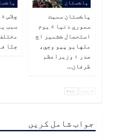
پاڪستان
پاڪست
پاڪستان سميت
چلاس ۾
سموري دنيا ۾ يوم
سبب ٻو
استحصال ڪشمير اڄ
ملهايو پيو وڃي،
ڄڻا فو
صدر ۽ وزيراعظم
طرفان…
پچھلا
اگلا
جواب شامل کریں