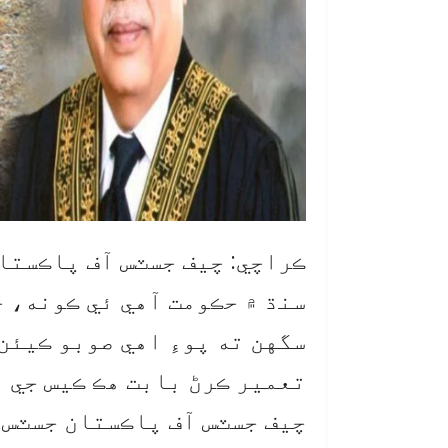
ڪراچي: چيف جسٽس آف پاڪستا
سنڌ ۾ حڪومت آهي ئي ڪونه، 
سگهن ته پوءِ اهي صوبو ڪيئن
تعمير ڪرڻ بابت هڪ ڪيس جي 
چيف جسٽس آف پاڪستان جسٽس 