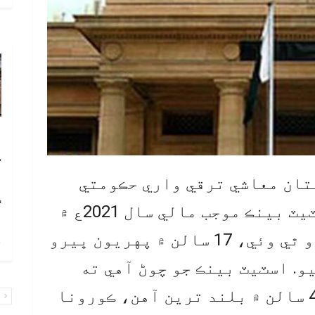
آ
ڪ
ا
تان معاشي ترقي واري حڪومتي
ٽ
دعويٰ جي تصديق ڪري ڇڏي. اسٽيٽ بينڪ موجب مالي سال 2021ع ۾
معاشي اوسر 3 ڏهائي 9 سيڪڙو ٿي وئي، 17 سالن ۾ پهريون ڀيرو
چ
و. اسٽيٽ بينڪ جو چوڻ آهي ته
ناڻي جي مٽا سٽا جا ذخيرا 4 سالن ۾ بلند ترين آهن، ڪورونا
پ