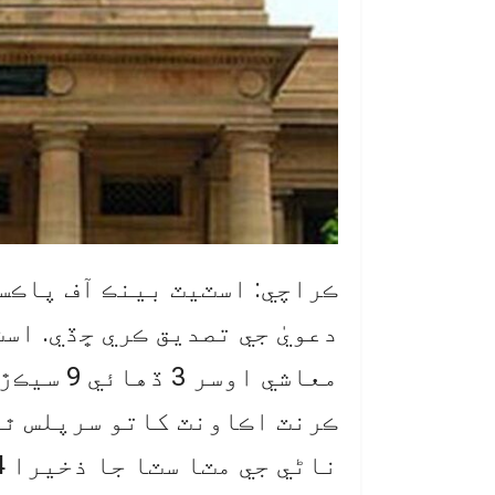
ڪراچي: اسٽيٽ بينڪ آف پاڪس
ڪرنٽ اڪاونٽ کاتو سرپلس ٿي