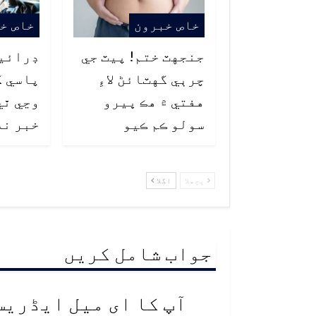
خاص خبرون
خاص خ
جنجهٽ ختم! پيٽ جي
ڊرائي
چرٻي گهٽائڻ لاءِ
پاسي ک
هفتي ۾ هڪ ڀيرو
وڃي ٿي
سولو ڪم ڪيو
خبر نه
پچھلا
اگلا
جواب شامل کریں
آپ کا ای میل ایڈریس