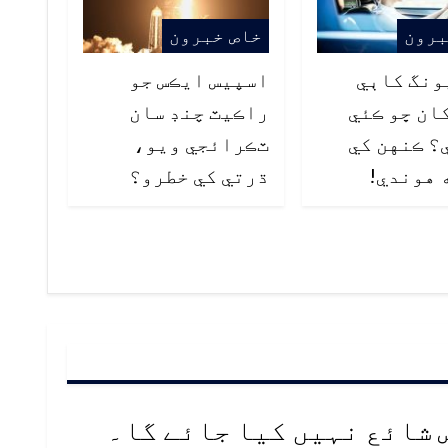
برون
خاص خبرون
ونگ کاٻي
اسپيس ايڪس جو
ان ڇو ڪئي
راڪيٽ چنڊ سان
؟ ڪنهن کي
ٽڪرائجي ويو،
 هوندي!
ڌرتي کي خطرو؟
 شائع نہیں کیا جائے گا۔