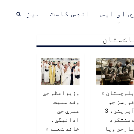
ي او ايس
انڊس کاسٽ
ليز
اڪستان
ڍ
پاڪستان
عالمي خبرون
لوچستان ۾
وزيراعظم جي
ورسز جو
وفد سميت
آپريشن، 3
عمري جي
هشتگرد
ادائيگي،
ارجي ويا
خانه ڪعبه ۾