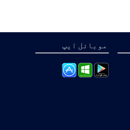
موبائل ايپ