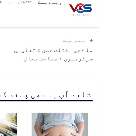
ويب ڊيسڪ
24902 پوسٹس
0 تبصرے
پچھلی پوسٹ
ملڪ جي مختلف حصن ۾ تعليمي
سرگرميون ۽ سياحت بحال
شاید آپ یہ بھی پسند ک