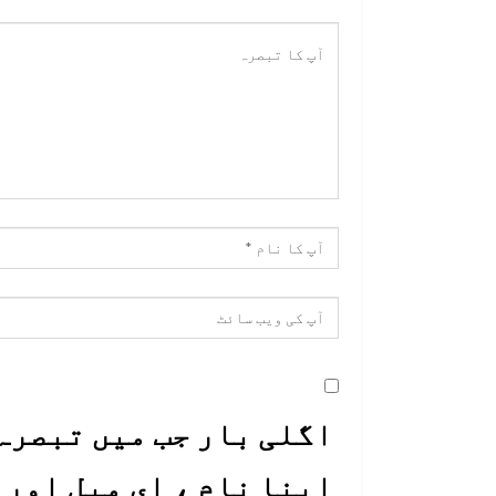
اگلی بار جب میں تبصرہ 
اپنا نام ، ای میل اور