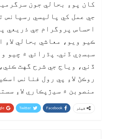
کان پوءِ بحالي جون سرگرمي
جي عمل کي پاليسي رسپانس ت
احساس پروگرام جي ذريعي پٺ
سبسڊي ڏني. پڌرائي ۾ چيو وي
ڏني، وياج جي شرح گهٽ ڪئي،
روڪڻ لاءِ پي رول فنانس اسڪي
منصوبن ۾ سيڙپڪاري لاءِ سستا
le+
Twitter
Facebook
شیئر