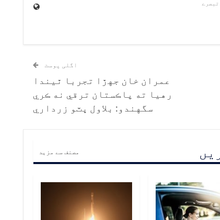
اگلی پوسٹ
عمران خان جهڙا تجربا ٿيندا
رهيا ته پاڪستان ترقي نه ڪري
سگهندو: بلاول ڀٽو زرداري
ریں
مصنف سے مزید