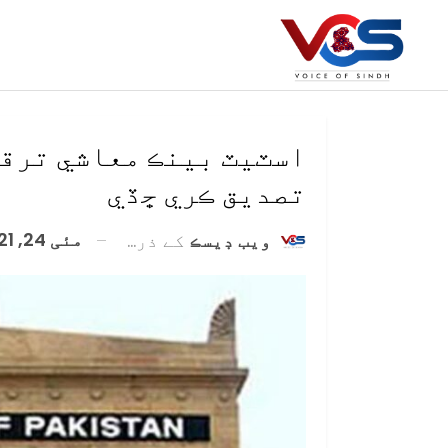
اسٽيٽ بينڪ معاشي ترقي
تصديق ڪري ڇڏي
مئی 24, 2021
ويب ڊيسڪ
کے ذریعہ