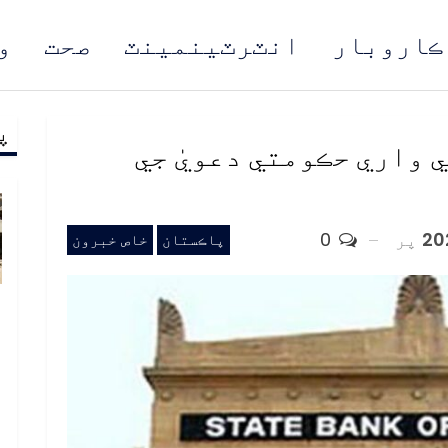
ڪاروبار
انٽرٽينمينٽ
صحت
و
پ
مُن
 واري حڪومتي دعويٰ جي
پر
0
پاڪستان
خاص خبرون
ب
ف
د
م