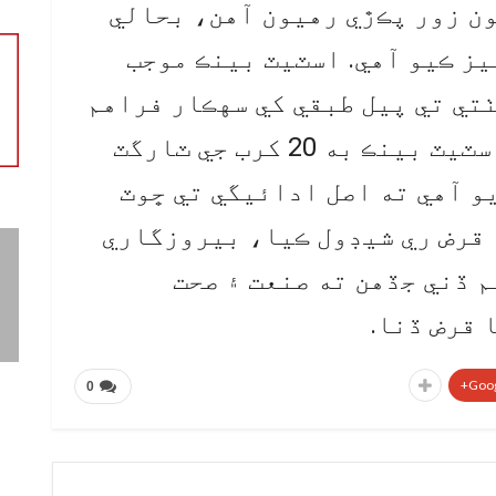
ون زور پڪڙي رهيون آهن، بحالي
يز ڪيو آهي. اسٽيٽ بينڪ موجب
تي تي پيل طبقي کي سهڪار فراهم
ڪيو ويو، معاشي بحالي لاءِ اسٽيٽ بينڪ به 20 کرب جي ٽارگٽ
و آهي ته اصل ادائيگي تي ڇوٽ
 قرض ري شيڊول ڪيا، بيروزگاري
م ڏني جڏهن ته صنعت ۽ صحت
 قرض ڏنا.
Goog
0