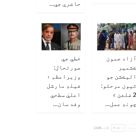
حاضري جي…
زاد جمون
خطي جي
شمير
صورتحال:
ليڪشن جو
وزيراعظم ۽
يون مرحلو:
فيلڊ مارشل
2 ضلعن ۾
اعليٰ سطحي
ونڊ عمل…
وفد سان…
چھلا
اگلا
1 کے 2,634