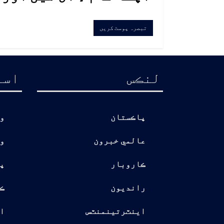
لنڪس
اسا
پاڪستان
و
عالمي خبرون
و
ڪاروبار
پ
رانديون
ڪ
اينٽرتينمنٽس
ا