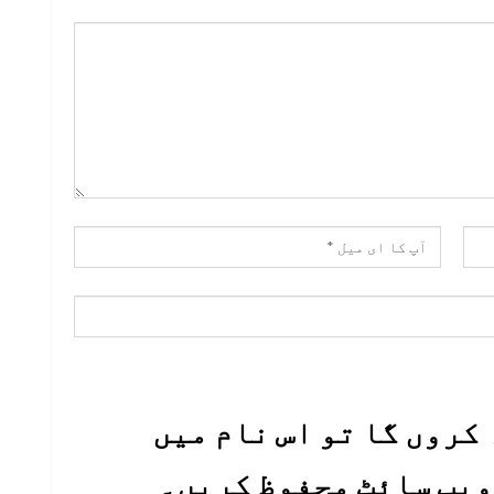
کروں گا تو اس نام میں
 ویب سائٹ محفوظ کریں۔