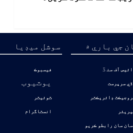
ن جي باري ۾
سوشل ميڊيا
ڌ
ائيس آف سن
فيسبوڪ
يوٽيوب
ڏي سرپرست
روجيڪٽ ڊائريڪٽر
ٽوئيٽر
يريئر
انسٽاگرام
سان سان رابطو ڪريو