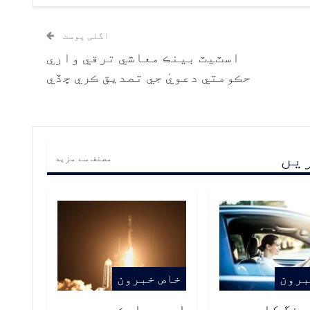
اگلی پوسٹ
اسٽيٽ بينڪ معاشي ترقي واري
حڪومتي دعويٰ جي تصديق ڪري ڇڏي
ریں
مصنف سے مزید
برون
خاص خبرون
ونگ کاٻي
اسپيس ايڪس جو