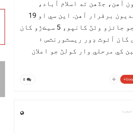
ن آهن، جڏهن ته اسلام آباد،
لاهور، ڪوئيٽا ۽ سنڌ ۾ پابنديون برقرار آهن. اين سي او 19
مئي تي ملڪ ۾ ڪورونا ڪيسن جو جائزو وٺڻ کانپوءِ 5 سيڪڙو کان
ح وارن ضلعن ۾ 24 مئي کان آئوٽ ڊور ريسٽورنٽس ۽
 کي مرحلي وار کولڻ جو اعلان
Goog
0