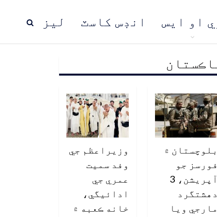
ي او ايس
انڊس کاسٽ
ليز
اڪستان
ڍ
پاڪستان
عالمي خبرون
لوچستان ۾
وزيراعظم جي
ورسز جو
وفد سميت
آپريشن، 3
عمري جي
هشتگرد
ادائيگي،
ارجي ويا
خانه ڪعبه ۾