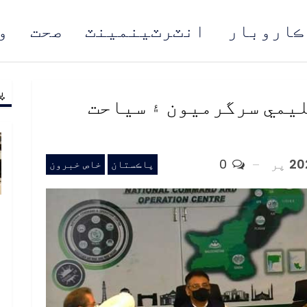
ڪاروبار
انٽرٽينمينٽ
صحت
و
پ
مُن
ليمي سرگرميون ۽ سياحت
پر
0
پاڪستان
خاص خبرون
ب
ف
د
م