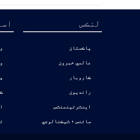
لنڪس
اسا
پاڪستان
و
عالمي خبرون
و
ڪاروبار
پ
رانديون
ڪ
اينٽرتينمنٽس
ا
سائنس ۽ ٽيڪنالوجي
تو