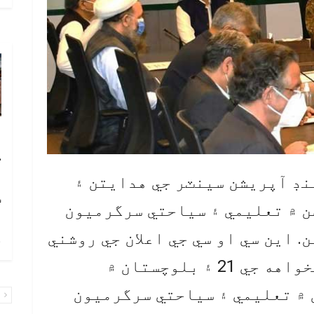
آ
ڪ
ا
نڊ آپريشن سينٽر جي هدايتن ۽
ٽ
صن ۾ تعليمي ۽ سياحتي سرگرميون
. اين سي او سي جي اعلان جي روشني
چ
۾ پنجاب جي 16، خيبر پختونخواهه جي 21 ۽ بلوچستان ۾
 ۾ تعليمي ۽ سياحتي سرگرميون
پ