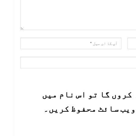
کروں گا تو اس نام میں
 ویب سائٹ محفوظ کریں۔