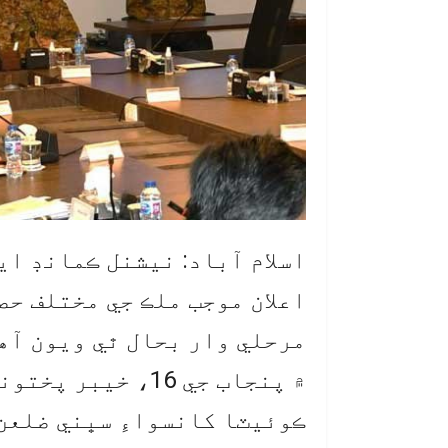
اسلام آباد: نيشنل ڪمانڊ اي
اعلان موجب ملڪ جي مختلف ح
مرحلي وار بحال ٿي ويون آهن
ڪوئيٽا کانسواءِ سڀني ضلعن