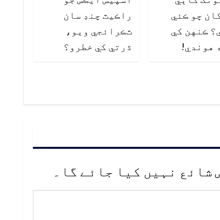
ان ڇو ڪئي
راڪيٽ چنڊ سان
؟ ڪنهن کي
ٽڪرائجي ويو،
 هوندي!
ڌرتي کي خطرو؟
 شائع نہیں کیا جائے گا۔