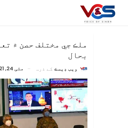
ملڪ جي مختلف حصن ۾ تع
بحال
مئی 24, 2021
ويب ڊيسڪ
کے ذریعہ