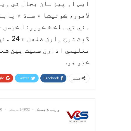
ايس او پيز سان بحال ٿي ويو
گهٽ شر
تعليمي ادارن سميت ٻين شعبن
ڪيو هو.
le+
Twitter
Facebook
شیئر
ويب ڊيسڪ
24902 پوسٹس
0 تبصرے