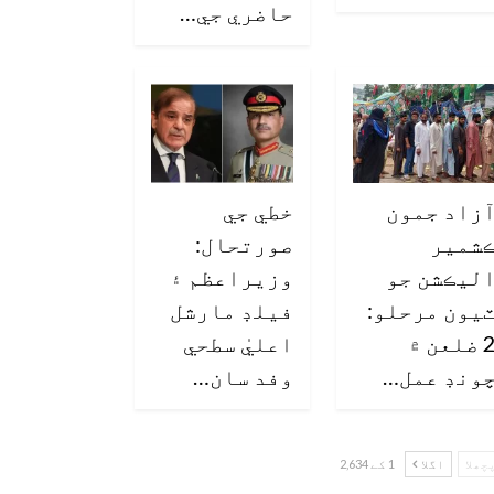
حاضري جي…
زاد جمون
خطي جي
شمير
صورتحال:
ليڪشن جو
وزيراعظم ۽
يون مرحلو:
فيلڊ مارشل
2 ضلعن ۾
اعليٰ سطحي
ونڊ عمل…
وفد سان…
چھلا
اگلا
1 کے 2,634