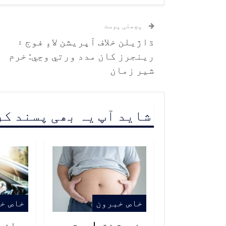
پچھلی پوسٹ
ڌاڙيلن خلاف آپريشن لاءِ فوج ۽
رينجرز کان مدد ورتي وڃي: خرم
شير زمان
شاید آپ یہ بھی پسند ک
خاص خبرون
خاص خ
جنجهٽ ختم! پيٽ جي
ڊرائي