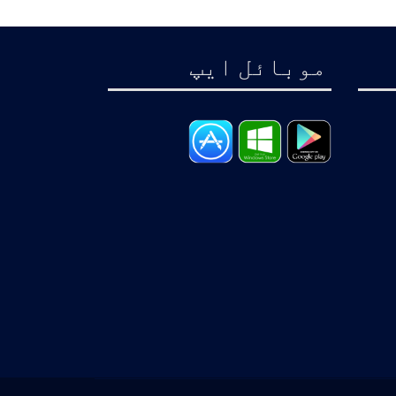
موبائل ايپ