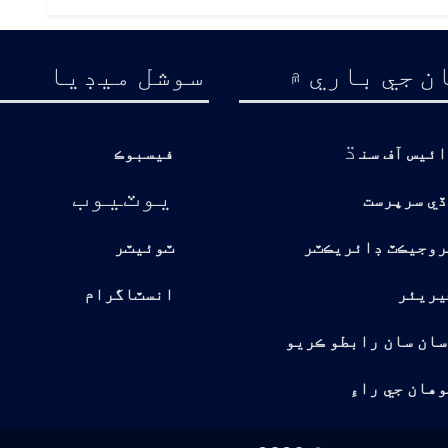
ن جي باري ۾
سوشل ميڊيا
ڌ
ائيس آف سن
فيسبوڪ
يوٽيوب
ڏي سرپرست
روجيڪٽ ڊائريڪٽر
ٽوئيٽر
يريئر
انسٽاگرام
سان سان رابطو ڪريو
هان جي راءِ