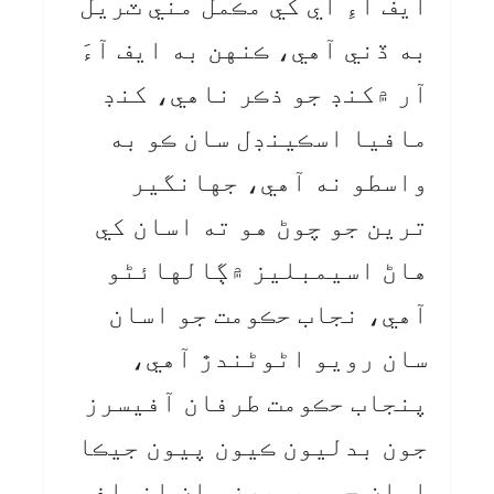
ايف آءِ اي کي مڪمل مني ٽريل
به ڏني آهي، ڪنهن به ايف آءَ
آر ۾کنڊ جو ذڪر ناهي، کنڊ
مافيا اسڪينڊل سان ڪو به
واسطو نه آهي، جهانگير
ترين جو چوڻ هو ته اسان کي
هاڻ اسيمبليز ۾ڳالهائڻو
آهي، نجاب حڪومت جو اسان
سان رويو اڻوڻندڙ آهي،
پنجاب حڪومت طرفان آفيسرز
جون بدليون ڪيون پيون جيڪا
اسان جي ميمبرز سان انصافي