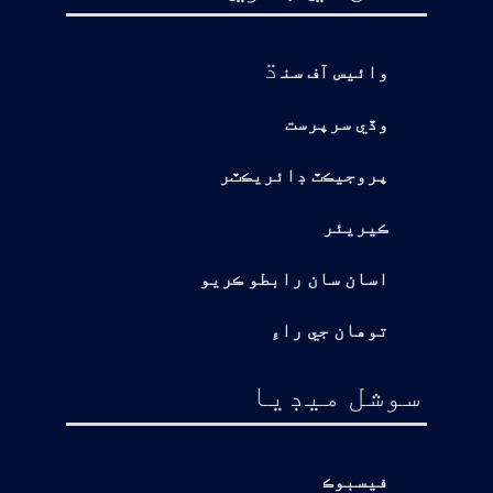
ڌ
وائيس آف سن
وڏي سرپرست
پروجيڪٽ ڊائريڪٽر
ڪيريئر
اسان سان رابطو ڪريو
توهان جي راءِ
سوشل ميڊيا
فيسبوڪ