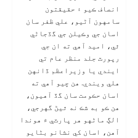
انصاف ڪيو ۽ حقيقتون
سامهون آڻيو، علي ظفر سان
اسان جي وڪيلن جي گڏجاڻي
ٿي، اميد آهي ته ان جي
رپورٽ جلد منظر عام تي
ايندي يا وزيراعظم ڏانهن
هلي ويندي. هن چيو آهي ته
اسان حڪومت سان گڏ آهيون،
هن ڪو به شڪ نه ٿيڻ گهرجي،
الڳ ماڻهو هر پارٽي ۾ هوندا
آهن، اسان کي نشانو بڻايو