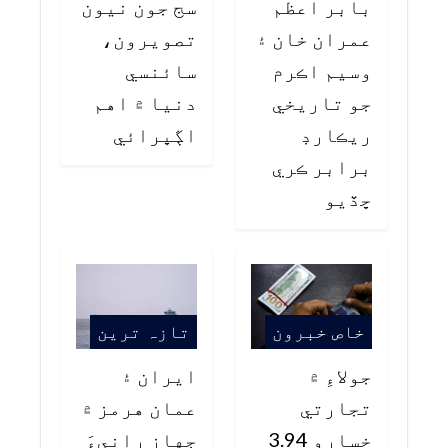
بابر اعظم
سج جون نيون
عمران خان ۽
تصويرون،
وسيم اڪرم
سائنسي
جو تاريخي
دنيا ۾ اهم
ريڪارڊ
اڳڀرائي
برابر ڪري
ڇڏيو
خاص خبرون
تازہ ترین
جولاءِ ۾
ايران ۽
تجارتي
عمان هرمز ۾
خسارو 3.94
جهاز رانيءَ