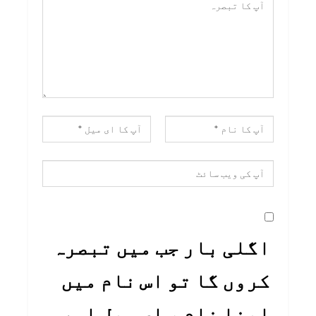
اگلی بار جب میں تبصرہ
کروں گا تو اس نام میں
اپنا نام ، ای میل اور