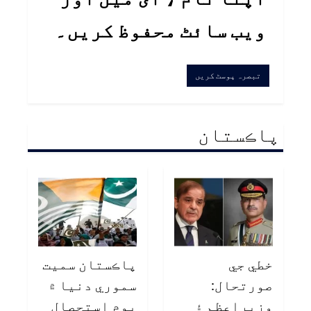
ویب سائٹ محفوظ کریں۔
پاڪستان
خطي جي
پاڪستان سميت
صورتحال:
سموري دنيا ۾
وزيراعظم ۽
يوم استحصال