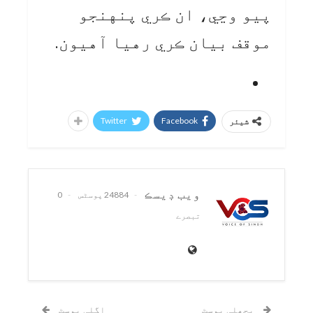
پيو وڃي، ان ڪري پنهنجو
موقف بيان ڪري رهيا آهيون.
Twitter
Facebook
شیئر
ويب ڊيسڪ
24884 پوسٹس
0
تبصرے
پچھلی پوسٹ
اگلی پوسٹ