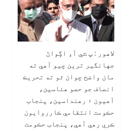
لاهور : پ ٽي آءِ اڳواڻ
جهانگير ترين چيو آهي ته
مان واضح چوان ٿو ته تحريڪ
انصاف جو حصو هئاسين،
آهيون ۽ رهنداسين، پنجاب
حڪومت انتقامي ڪارروايون
ڪري رهي آهي، پنجاب حڪومت