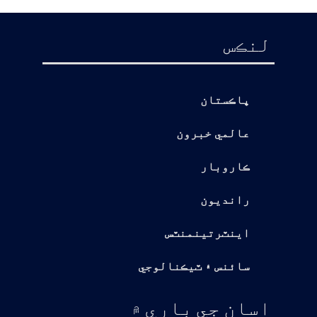
لنڪس
پاڪستان
عالمي خبرون
ڪاروبار
رانديون
اينٽرتينمنٽس
سائنس ۽ ٽيڪنالوجي
اسان جي باري ۾