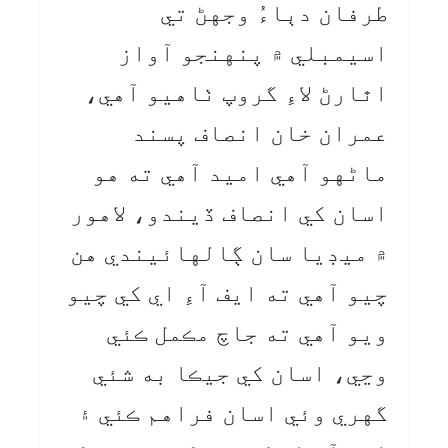
طرفان دٻاءُ وجهڻ تي
اسيمبلي ۾ پنهنجو آواز
اٿارڻ لاءِ گروپ ٺاهيو آهي،
عمران خان انصاف پسند
ماڻهو آهي اميد آهي ته هو
اسان کي انصاف ڏيندو، لاهور
۾ ميڊيا سان ڳالهائيندي هن
چيو آهي ته ايف آءِ اي کي چيو
ويو آهي ته جاچ مڪمل ڪئي
وڃي، اسان کي جيڪا به شئي
گهري وئي اسان فراهم ڪئي ۽