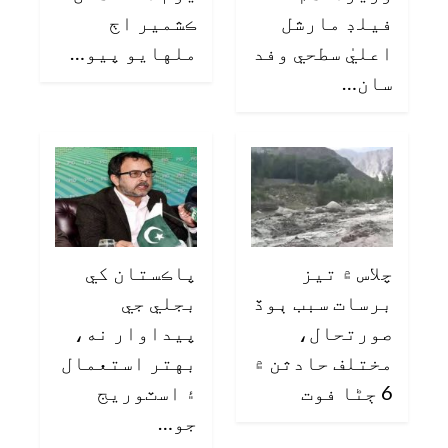
فيلڊ مارشل
ڪشمير اڄ
اعليٰ سطحي وفد
ملهايو پيو…
سان…
چلاس ۾ تيز
پاڪستان کي
برسات سبب ٻوڏ
بجلي جي
صورتحال،
پيداوار نه،
مختلف حادثن ۾
بهتر استعمال
6 ڄڻا فوت
۽ اسٽوريج
جو…