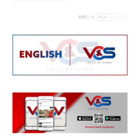
پچھلا
اگلا
1 کے 2,633