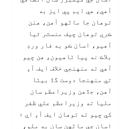
آهي، هي ايم پي ايز به
توهان جا ماڻهو آهن، هنن
ڪري توهان چيف منسٽر ٿيا
آهيو، اسان ڪو به فار ورڊ
بلاڪ نه پيا ٺاهيون، هن چيو
آهي ته منهنجي خلاف ايف آءِ
تي منهنجا دوست گڏ بيٺا
آهن، جڏهن وزيراعظم سان
مليا ته وزيراعظم علي ظفر
کي چيو ته توهان ايف آءِ اي ۽
اسان جي ماڻهن سان به ملو،