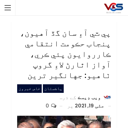
پي ٽي آءِ سان گڏ آهيون،
پنجاب حڪومت انتقامي
ڪارروايون پئي ڪري،
آواز اٿارڻ لاءِ گروپ
ٺاهيو: جهانگير ترين
پاڪستان
خاص خبرون
ويب ڊيسڪ
کے ذریعہ
مئی 19, 2021
پر
0