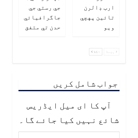
ارب ڊالرن
جي رستي جي
تائين پهچي
جاگرافيائي
ويو
حدن تي متفق
پچھلا
اگلا
جواب شامل کریں
آپ کا ای میل ایڈریس
شائع نہیں کیا جائے گا۔