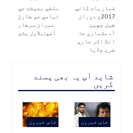
شماريات کاتي
ملڪي معيشت جي
2017ع دوران
تباھي جو ڪارڻ
ڪيل ڇهين
عمران سرڪار
آدمشماري جا
آھي:بلاول ڀٽو
انگ اکر جاري
ڪري ڇڏيا
شاید آپ یہ بھی پسند
کریں
خاص خبرون
خاص خبرون