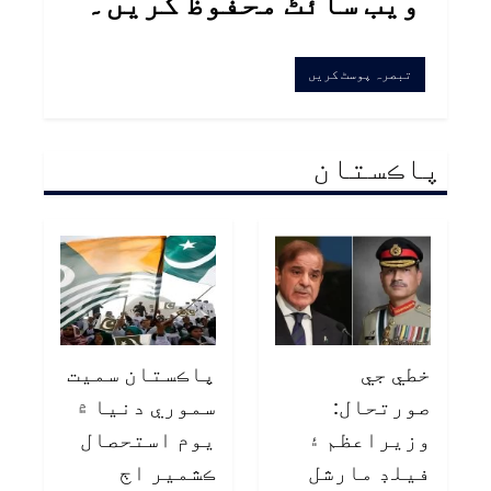
ویب سائٹ محفوظ کریں۔
پاڪستان
خطي جي
پاڪستان سميت
صورتحال:
سموري دنيا ۾
وزيراعظم ۽
يوم استحصال
فيلڊ مارشل
ڪشمير اڄ