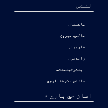
لنڪس
پاڪستان
عالمي خبرون
ڪاروبار
رانديون
اينٽرتينمنٽس
سائنس ۽ ٽيڪنالوجي
اسان جي باري ۾