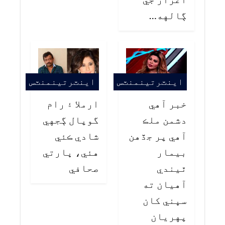
ڳالهه…
اينٽرتينمنٽس
اينٽرتينمنٽس
خبر آهي
ارملا ۽ رام
دشمن ملڪ
گوپال ڳجهي
آهي پر جڏهن
شادي ڪئي
بيمار
هئي، ڀارتي
ٿيندي
صحافي
آهيان ته
سڀني کان
پهريان