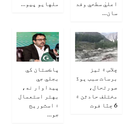
اعليٰ سطحي وفد
ملهايو پيو…
سان…
چلاس ۾ تيز
پاڪستان کي
برسات سبب ٻوڏ
بجلي جي
صورتحال،
پيداوار نه،
مختلف حادثن ۾
بهتر استعمال
6 ڄڻا فوت
۽ اسٽوريج
جو…