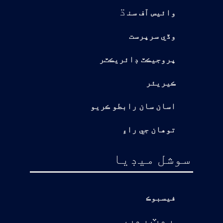
ڌ
وائيس آف سن
وڏي سرپرست
پروجيڪٽ ڊائريڪٽر
ڪيريئر
اسان سان رابطو ڪريو
توهان جي راءِ
سوشل ميڊيا
فيسبوڪ
يوٽيوب