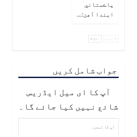
پاڪستاني
ايندا آهن:…
پچھلا
اگلا
جواب شامل کریں
آپ کا ای میل ایڈریس
شائع نہیں کیا جائے گا۔