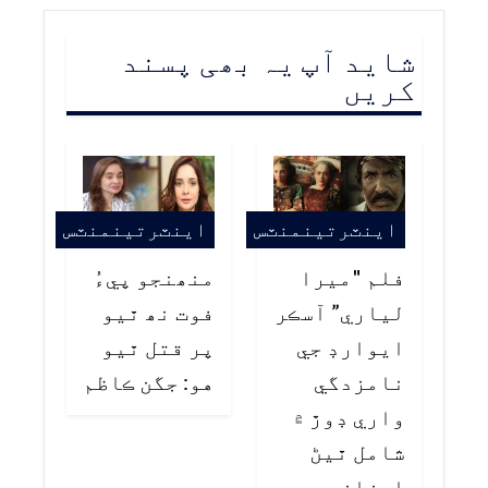
شاید آپ یہ بھی پسند
کریں
اينٽرتينمنٽس
اينٽرتينمنٽس
فلم "ميرا
منھنجو پيءُ
لياري” آسڪر
فوت نھ ٿيو
ايوارڊ جي
پر قتل ٿيو
نامزدگي
هو: جگن ڪاظم
واري ڊوڙ ۾
شامل ٿيڻ
اعزاز جي