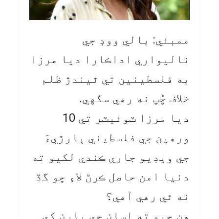
ممبئي: بالي ووڊ جي
ناليواري اداڪارا ديا مرزا
به فلسطينين تي ٿيندڙ ظلم
خلاف چُپ نه رهي سگهي.
ديا مرزا ٽوئيٽر تي 10
ورهين جي فلسطيني ٻارڙيءَ
جي ويڊيو جاري ڪندي لکيو ته
دنيا امن حاصل ڪرڻ لاءِ ڇو گڏ
نه ٿي رهي آهي؟
هن چيو ته اسان جي ٻارن کي