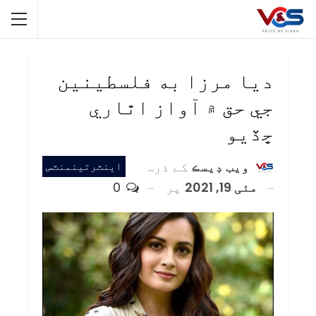
ديا مرزا به فلسطينين
جي حق ۾ آواز اٿاري
ڇڏيو
ويب ڊيسڪ
کے ذریعہ
اينٽرتينمنٽس
مئی 19, 2021
پر
0