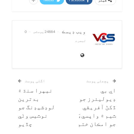
شیئر
ويب ڊيسڪ
24884 پوسٹس
0
تبصرے
پچھلی پوسٹ
اگلی پوسٹ
اي بي
نيپرا سنڌ ۾
ڊيوليئرز جو
بدترين
ڏکڻ آفريقي
لوڊشيڊنگ جو
ٽيم ۾ واپسيءَ
نوٽيس وٺي
جو امڪان ختم
ڇڏيو