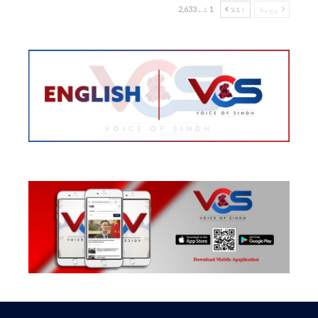
پچھلا
اگلا
1 کے 2,633