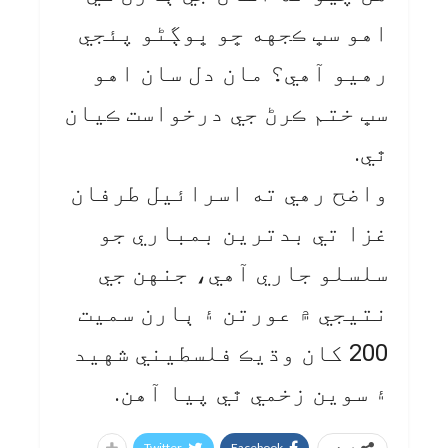
اهو سڀ ڪجهه ڇو ڀوڳڻو پئجي
رهيو آهي؟ مان دل سان اهو
سڀ ختم ڪرڻ جي درخواست ڪيان
ٿي.
واضح رهي ته اسرائيل طرفان
غزا تي بدترين بمباري جو
سلسلو جاري آهي، جنهن جي
نتيجي ۾ عورتن ۽ ٻارن سميت
200 کان وڌيڪ فلسطيني شهيد
۽ سوين زخمي ٿي پيا آهن.
Twitter
Facebook