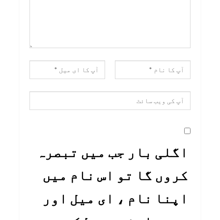
اگلی بار جب میں تبصرہ
کروں گا تو اس نام میں
اپنا نام ، ای میل اور