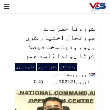
ڪورونا خطرناڪ
صورتحال اختيار ڪري
ويو، وڌيڪ سخت فيصلا
ڪرڻا پوندا : اسد عمر
پاڪستان
تازہ ترین
خاص خبرون
ويب ڊيسڪ
کے ذریعہ
اپریل 21, 2021
پر
0