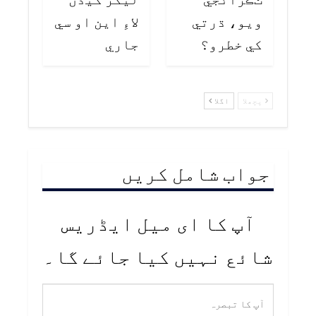
ويو، ڌرتي
لاءِ اين او سي
کي خطرو؟
جاري
پچھلا
اگلا
جواب شامل کریں
آپ کا ای میل ایڈریس
شائع نہیں کیا جائے گا۔