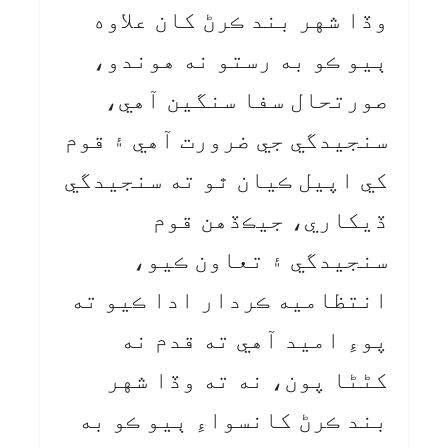
وڏا شهر بند ڪرڻ کان علاوه
ٻيو ڪو به رستو نه هوندو،
صورتحال سفا سنگين آهي،
سنجيدگي جي ضرورت آهي ۽ قوم
کي اپيل ڪيان ٿو ته سنجيدگي
ڏيکاري، جيڪڏهن قوم
سنجيدگي ۽ تعاون ڪيو،
انتظاميه ڪردار ادا ڪيو ته
پوءِ اميد آهي ته قدم نه
کڻڻا پون، نه ته وڏا شهر
بند ڪرڻ کانسواءِ ٻيو ڪو به