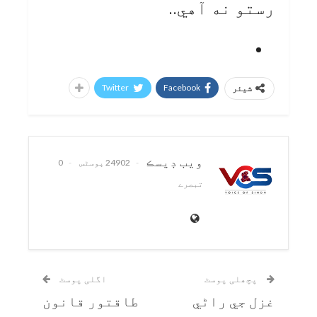
رستو نه آهي..
Twitter
Facebook
شیئر
ويب ڊيسڪ
24902 پوسٹس
0
تبصرے
پچھلی پوسٹ
اگلی پوسٹ
غزل جي راڻي
طاقتور قانون