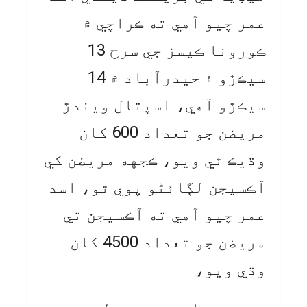
عمر چيو آهي ته ڪراچي ۾
ڪورونا ڪيسز جي سرح 13
سيڪڙو ۽ حيدرآباد ۾ 14
سيڪڙو آهي، اسپتال ويندڙ
مريضن جو تعداد 600 کان
وڌيڪ ٿي ويو، ڪجهه مريضن کي
آڪسيجن لڳائڻو پوي ٿو، اسد
عمر چيو آهي ته آڪسيجن تي
مريضن جو تعداد 4500 کان
وڌي ويو،