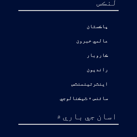
لنڪس
پاڪستان
عالمي خبرون
ڪاروبار
رانديون
اينٽرتينمنٽس
سائنس ۽ ٽيڪنالوجي
اسان جي باري ۾