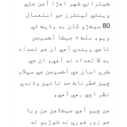
ڪيترائي شهر اهڙا آهن جتي
وينٽي لينٽرز جو استعمال
80 سيڪڙو کان به وڌيڪ ٿي
ويو، ملڪ ۾ جيڪا آڪسيجن
ٺاهي ويندي آهي ان جو تعداد
به لا تعداد نه آهي، ان جي
ڪري اسان جي آڪسيجن جي سپلاءِ
چين خطرناڪ حد تائين وڌندي
نظر اچي رهي آهي،
هن چيو آهي جيڪڏهن هن وبا
جو زور فوري نه ٽوڙيو ته