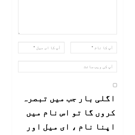
اگلی بار جب میں تبصرہ
کروں گا تو اس نام میں
اپنا نام ، ای میل اور