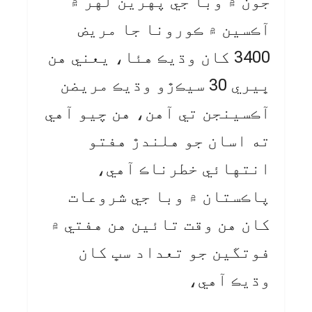
جون ۾ وبا جي پهرين لهر ۾
آڪسين ۾ ڪورونا جا مريض
3400 کان وڌيڪ هئا، يعني هن
ڀيري 30 سيڪڙو وڌيڪ مريضن
آڪسينجن تي آهن، هن چيو آهي
ته اسان جو هلندڙ هفتو
انتهائي خطرناڪ آهي،
پاڪستان ۾ وبا جي شروعات
کان هن وقت تائين هن هفتي ۾
فوتگين جو تعداد سڀ کان
وڌيڪ آهي،