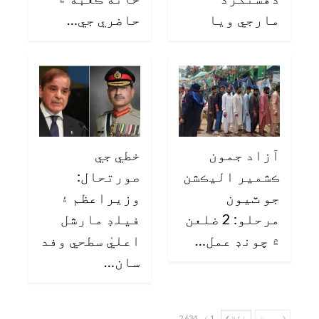
مارجي ويا
حاضري جي…
آزاد جمون
خطي جي
ڪشمير اليڪشن
صورتحال:
جو ٽيون
وزيراعظم ۽
مرحلو: 2 ضلعن
فيلڊ مارشل
۾ چونڊ عمل…
اعليٰ سطحي وفد
سان…
پچھلا
اگلا
1 کے 2,634