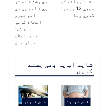
اقبال بانو کي
جي پڪڙ ۾ نه ٿو
وڇڙي 12 ورهيا
اچي ۽ اهو پي ڊي
گذري ويا
ايم جهڙو
اتحاد ٺاهي
وٺي ٿو:
وزيراعظم
عمران خان
شاید آپ یہ بھی پسند
کریں
خاص خبرون
خاص خبرون