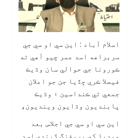
اسلام آباد : اين سي او سي جي
سربراهه اسد عمر چيو آهي ته
ڪورونا جي حوالي سان وڌيڪ
فيصلا ڪري ڇڏيا جن جو اعلان
جمعي تي ڪنداسين ۽ وڌيڪ
پابنديون وڌايون وينديون،
اين سي او سي جي اجلاس بعد
ميڊيا کي بريفنگ ڏيندي اسد