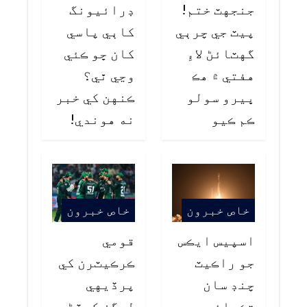
جنجهٽ ختم!
ڊرائيونگ
پيٽ جي چرٻي
کاٻي پاسي
گهٽائڻ لاءِ
کان ڇو ڪئي
هفتي ۾ هڪ
وڃي ٿي؟
ڀيرو سولو
ڪنهن کي خبر
ڪم ڪيو
نه هوندي!
خاص خبرون
خاص خبرون
اسپيس ايڪس
قومي
جو راڪيٽ
ڪرڪيٽرن کي
چنڊ سان
پرڏيهي
ٽڪرائجي
ليگز کيڏڻ