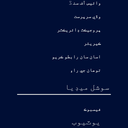
ڌ
وائيس آف سن
وڏي سرپرست
پروجيڪٽ ڊائريڪٽر
ڪيريئر
اسان سان رابطو ڪريو
توهان جي راءِ
سوشل ميڊيا
فيسبوڪ
يوٽيوب