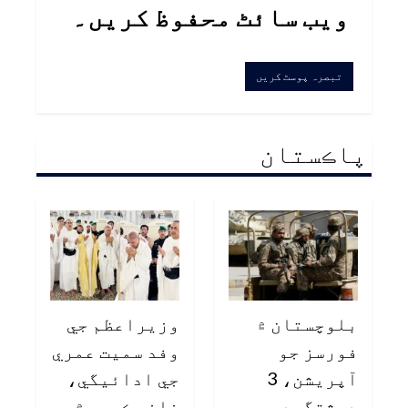
ویب سائٹ محفوظ کریں۔
پاڪستان
بلوچستان ۾
وزيراعظم جي
فورسز جو
وفد سميت عمري
آپريشن، 3
جي ادائيگي،
دهشتگرد
خانه ڪعبه ۾