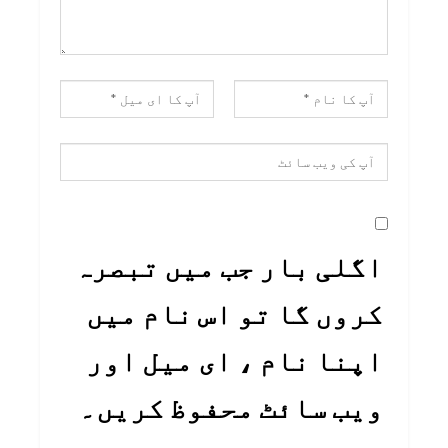
اگلی بار جب میں تبصرہ
کروں گا تو اس نام میں
اپنا نام ، ای میل اور
ویب سائٹ محفوظ کریں۔