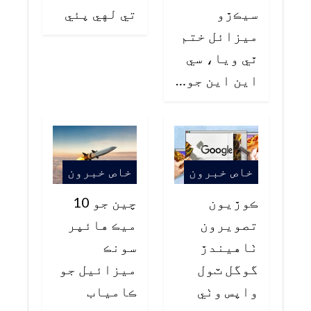
سيڪڙو
تي لهي پئي
ميزائل ختم
ٿي ويا، سي
اين اين جو…
خاص خبرون
خاص خبرون
ڪوڙيون
چين جو 10
تصويرون
ميڪ هائپر
ٺاهيندڙ
سونڪ
گوگل ٽول
ميزائيل جو
واپس وٺي
ڪامياب