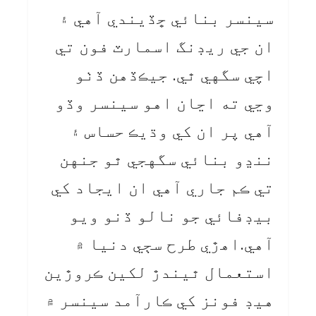
سينسر بنائي ڇڏيندي آهي ۽
ان جي ريڊنگ اسمارٽ فون تي
اچي سگهي ٿي. جيڪڏهن ڏٺو
وڃي ته اڃان اهو سينسر وڏو
آهي پر ان کي وڌيڪ حساس ۽
ننڍو بنائي سگهجي ٿو جنهن
تي ڪم جاري آهي ان ايجاد کي
بيڊفائي جو نالو ڏنو ويو
آهي.اهڙي طرح سڄي دنيا ۾
استعمال ٿيندڙ لکين ڪروڙين
هيڊ فونز کي ڪارآمد سينسر ۾