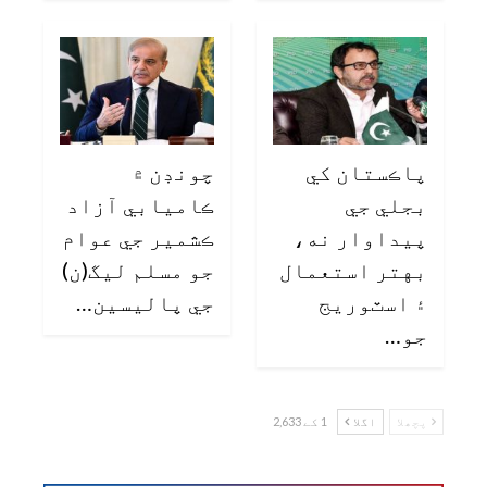
پاڪستان کي
چونڊن ۾
بجلي جي
ڪاميابي آزاد
پيداوار نه،
ڪشمير جي عوام
بهتر استعمال
جو مسلم ليگ(ن)
۽ اسٽوريج
جي پاليسين…
جو…
پچھلا
اگلا
1 کے 2,633