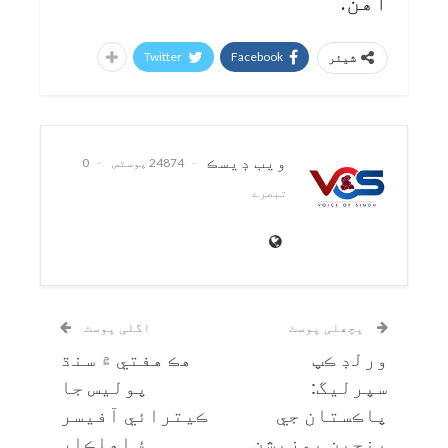
آهن.
Twitter
Facebook
شیئر
ويب ڊيسڪ
24874 پوسٹس
0
تبصرے
پچھلی پوسٹ
اگلی پوسٹ
ورلڊ ڪپ
هڪ هفتي ۾ سنڌ
سپرليگ:
پوليس جا
پاڪستان جي
ڪيترائي آفيسر
پنجين پوزيشن
۽ اهلڪار