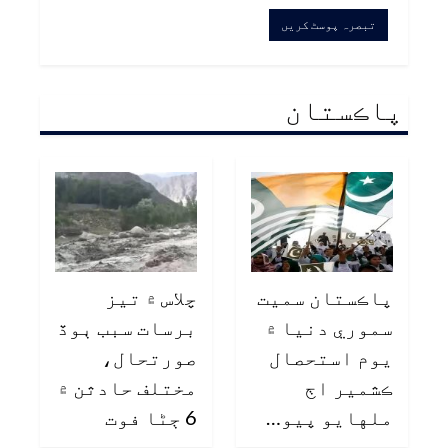
پاڪستان
پاڪستان سميت
چلاس ۾ تيز
سموري دنيا ۾
برسات سبب ٻوڏ
يوم استحصال
صورتحال،
ڪشمير اڄ
مختلف حادثن ۾
ملهايو پيو…
6 ڄڻا فوت