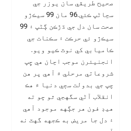
صحيح طريقي سان يوزر جي
سڃاڻپ ڪئي.96 مان 99 سيڪڙو
صحت سان دل جي ڌڙڪن ڳڻپ ۽ 99
سيڪڙو ئي حرڪت ۽ سڪنات جي
ڪاميابي کي نوٽ ڪيو ويو.
انجنيئرن موجب اڃان هي چِپ
شروعاتي مرحلي ۾ آهي پر هن
چپ جي بدولت سڄي دنيا ۾ هڪ
انقلاب آڻي سگهجي ٿو ڇو ته
هيڊ فون هر جڳهه موجود آهي
۽ دل جا مريض به ڪجهه گهٽ نه