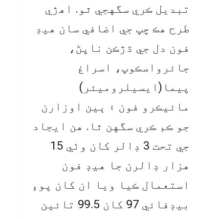
تبديل ڪري سگهجي ٿو. اهڙي
طرح هڪ چپ جي اضافي سان هيڊ
فون دل جي ڌڙڪن ناپڻ،
جائرواسڪوپ، اسراغ
پيما(ايسيلروميئر)
مائيڪرو فون ۽ ٻين اوزارن
جو ڪم ڪري سگهن ٿا. هن ايجاد
جي تحت 3 ڊالر کان وٺي 15
هزار ڊالرن جا هيڊ فون
استعمال ڪيا ويا ان کان پوءِ
بيڊفائي 97 کان 99.5 تائين