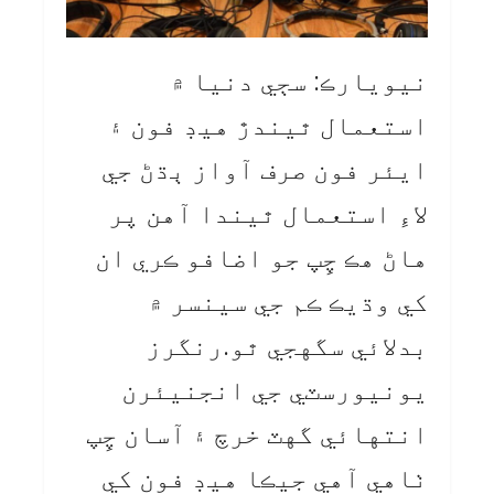
نيويارڪ: سڄي دنيا ۾
استعمال ٿيندڙ هيڊ فون ۽
ايئر فون صرف آواز ٻڌڻ جي
لاءِ استعمال ٿيندا آهن پر
هاڻ هڪ چِپ جو اضافو ڪري ان
کي وڌيڪ ڪم جي سينسر ۾
بدلائي سگهجي ٿو.رنگرز
يونيورسٽي جي انجنيئرن
انتهائي گهٽ خرچ ۽ آسان چِپ
ٺاهي آهي جيڪا هيڊ فون کي