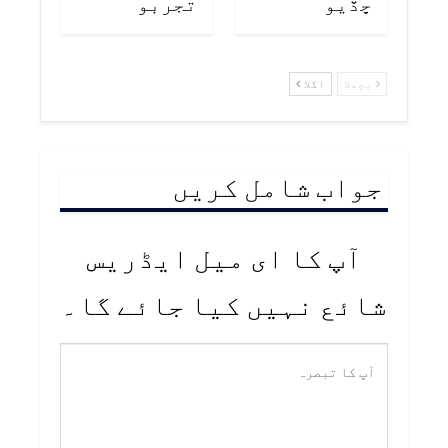
ڇڏيو
تجربو
پچھلا
اگلا
جواب شامل کریں
آپ کا ای میل ایڈریس
شائع نہیں کیا جائے گا۔