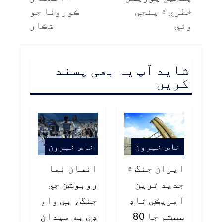
خطري ۾ پئجي
ڪورونا جو
وئي
شڪار
شاید آپ یہ بھی پسند
کریں
خاص خبرون
خاص خبرون
ايران جنگ ۾
انسان نما
جديد ترين
روبوٽن جي
آمريڪي ٿاڊ
جنگ، بي واءِ
سسٽم جا 80
ڊي به ميدان