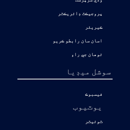
وڏي سرپرست
پروجيڪٽ ڊائريڪٽر
ڪيريئر
اسان سان رابطو ڪريو
توهان جي راءِ
سوشل ميڊيا
فيسبوڪ
يوٽيوب
ٽوئيٽر