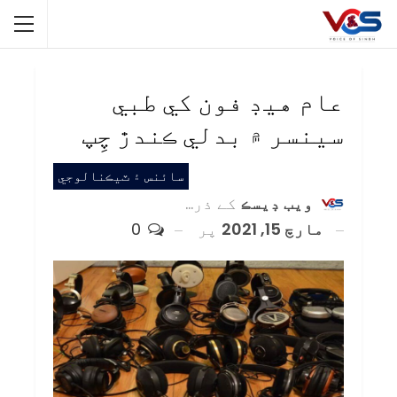
عام هيڊ فون کي طبي
سينسر ۾ بدلي ڪندڙ چِپ
سائنس ۽ ٽيڪنالوجي
ويب ڊيسڪ
کے ذریعہ
مارچ 15, 2021
پر
0