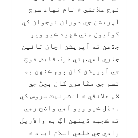
فوج علائقي ۾ نام نهاد سرچ
آپريشن جي دوران نوجوان کي
گوليون هڻي شهيد ڪيو ويو
جڏهن ته آپريشن اڃان تائين
جاري آهي.ٻئي طرف قابض فوج
جي آپريشن کان پوءِ ڪنهن به
قسم جي مظاهري کان بچڻ جي
لاءِ علائقي ۾ انٽرنيٽ سروس کي
معطل ڪيو ويو آهي.واضح رهي
ته ڪجهه ڏينهن اڳ به والاريل
وادي جي ضلعي اسلام آباد ۾