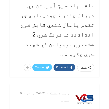
نام نهاد سرچ آپريشن جي
دوران چادر ۽ چوديواري جو
تقدس پامال ڪندي قابض فوج
انڌاڌنڌ فائرنگ ڪري 2
ڪشميري نوجوانن کي شهيد
ڪري ڇڏيو هو.
Twitter
Facebook
شیئر
ويب ڊيسڪ
24902 پوسٹس
0
تبصرے