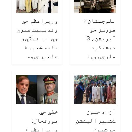
بلوچستان ۾
وزيراعظم جي
فورسز جو
وفد سميت عمري
آپريشن، 3
جي ادائيگي،
دهشتگرد
خانه ڪعبه ۾
مارجي ويا
حاضري جي…
آزاد جمون
خطي جي
ڪشمير اليڪشن
صورتحال:
جو ٽيون
وزيراعظم ۽