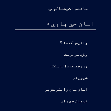
سائنس ۽ ٽيڪنالوجي
اسان جي باري ۾
ڌ
وائيس آف سن
وڏي سرپرست
پروجيڪٽ ڊائريڪٽر
ڪيريئر
اسان سان رابطو ڪريو
توهان جي راءِ