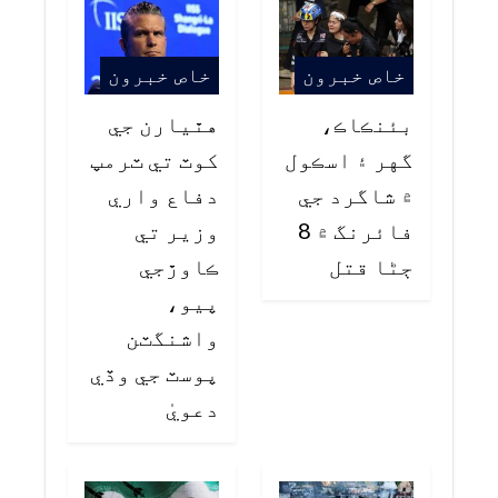
خاص خبرون
خاص خبرون
بئنڪاڪ،
هٿيارن جي
گهر ۽ اسڪول
کوٽ تي ٽرمپ
۾ شاگرد جي
دفاع واري
فائرنگ ۾ 8
وزير تي
ڄڻا قتل
ڪاوڙجي
پيو،
واشنگٽن
پوسٽ جي وڏي
دعويٰ