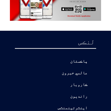
لنڪس
پاڪستان
عالمي خبرون
ڪاروبار
رانديون
اينٽرتينمنٽس