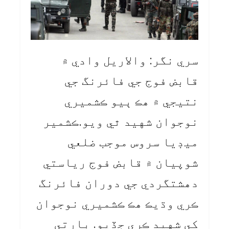
سري نگر: والاريل وادي ۾
قابض فوج جي فائرنگ جي
نتيجي ۾ هڪ ٻيو ڪشميري
نوجوان شهيد ٿي ويو.ڪشمير
ميڊيا سروس موجب ضلعي
شوپيان ۾ قابض فوج رياستي
دهشتگردي جي دوران فائرنگ
ڪري وڌيڪ هڪ ڪشميري نوجوان
کي شهيد ڪري ڇڏيو. ڀارتي