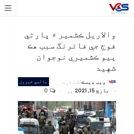
والاريل ڪشمير ۾ ڀارتي
فوج جي فائرنگ سبب هڪ
ٻيو ڪشميري نوجوان
شهيد
ويب ڊيسڪ
کے ذریعہ
عالمي خبرون
مارچ 15, 2021
پر
0