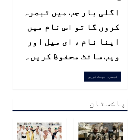
اگلی بار جب میں تبصرہ
کروں گا تو اس نام میں
اپنا نام ، ای میل اور
ویب سائٹ محفوظ کریں۔
پاڪستان