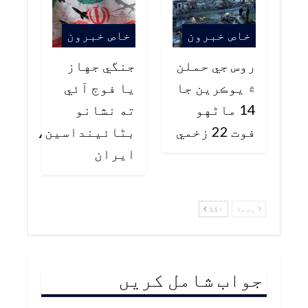
خاص خبرون
خاص خبرون
روس جي حملن
جنگي جهاز
۾ يوڪرين جا
يا فوج آئي
14 ماڻهو
ته نشانو
فوت 22 زخمي
بڻائينداسين،
ايران
پچھلا
اگلا
جواب شامل کریں