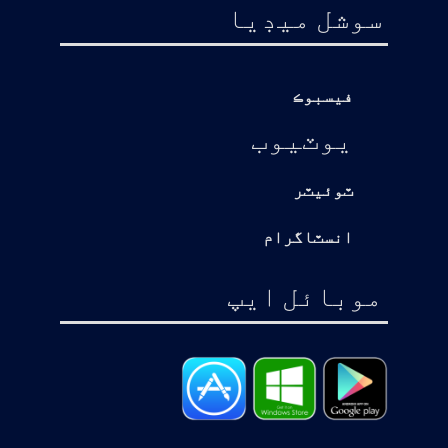
سوشل ميڊيا
فيسبوڪ
يوٽيوب
ٽوئيٽر
انسٽاگرام
موبائل ايپ