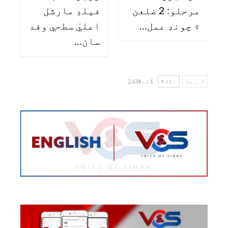
مرحلو: 2 ضلعن
فيلڊ مارشل
۾ چونڊ عمل…
اعليٰ سطحي وفد
سان…
پچھلا
اگلا
1 کے 2,634