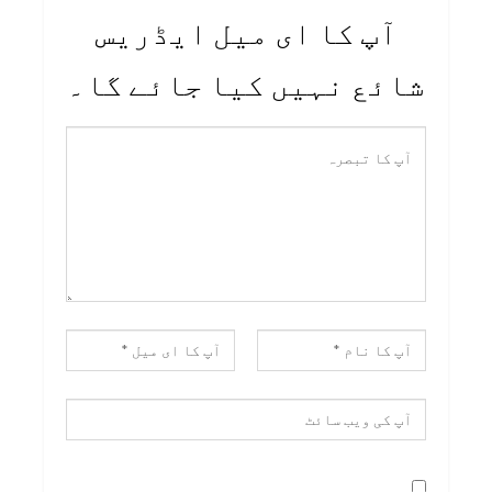
آپ کا ای میل ایڈریس
شائع نہیں کیا جائے گا۔