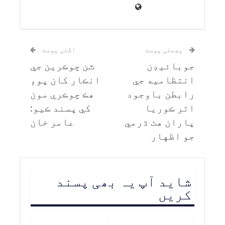
پچھلی پوسٹ
اگلی پوسٹ
جوبائيڊن
ٽن ڇوڪرين جي
انتظاميه جي
انڪار کان پوءِ
رابطن باوجود
هڪ ڇوڪري مون
اتر ڪوريا
کي پسند ڪيو:
پاران هٺ ڌرمي
عامر خان
جو اظهار
شاید آپ یہ بھی پسند
کریں